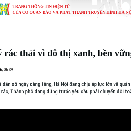
TRANG THÔNG TIN ĐIỆN TỬ
CỦA CƠ QUAN BÁO VÀ PHÁT THANH TRUYỀN HÌNH HÀ NỘ
KINH TẾ
NHÀ ĐẤT
TÀU VÀ XE
GIÁO DỤC
VĂN HÓA
SỨC KHỎ
i
Tin tức
Tin tức
Ô tô
Tin tức
Tin tức
Y tế
 rác thải vì đô thị xanh, bền vữn
ự
Cafe sáng
Đầu tư
Tàu
Tuyển sinh
Làng nghề
Dinh dư
Nội
Tài chính Ngân hàng
Căn hộ
Xe máy
Hướng nghiệp
Di tích
Tư vấn 
6, 06:39
iệt 4 phương
Doanh nghiệp
Đất đai
Thị trường
 dân số ngày càng tăng, Hà Nội đang chịu áp lực lớn về quản 
ý rác, Thành phố đang đứng trước yêu cầu phải chuyển đổi to
Kinh nghiệm
Đánh giá