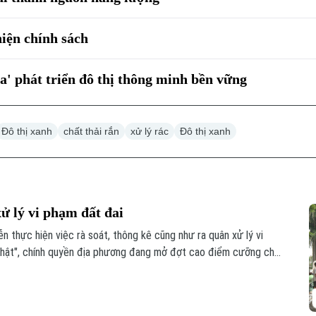
hiện chính sách
óa' phát triển đô thị thông minh bền vững
Đô thị xanh
chất thải rắn
xử lý rác
Đô thị xanh
ử lý vi phạm đất đai
 thực hiện việc rà soát, thông kê cũng như ra quân xử lý vi
m thật", chính quyền địa phương đang mở đợt cao điểm cưỡng chế,
lấn chiếm đất nông nghiệp, đất công tồn tại nhiều năm qua.