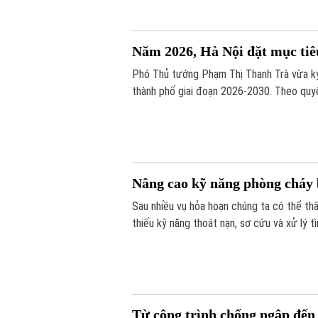
Năm 2026, Hà Nội đặt mục ti
Phó Thủ tướng Phạm Thị Thanh Trà vừa ký
thành phố giai đoạn 2026-2030. Theo quy
từng năm. Năm 2026, nhiều địa phương đư
Minh đạt 96%. Đến năm 2030, tất cả các 
100%.
Nâng cao kỹ năng phòng cháy 
Sau nhiều vụ hỏa hoạn chúng ta có thể thấ
thiếu kỹ năng thoát nạn, sơ cứu và xử lý t
Nội đang đổi mới cách tuyên truyền phòng 
thực hành.
Từ công trình chống ngập đến