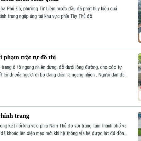
hòa Phú Đô, phường Từ Liêm bước đầu đã phát huy hiệu quả
tình trạng ngập úng tại khu vực phía Tây Thủ đô.
 phạm trật tự đô thị
 trạng ô tô ngang nhiên dừng, đỗ dưới lòng đường, chợ cóc tự
ết lối đi của người đi bộ đang diễn ra ngang nhiên . Người dân đã
ng không ít lần ra quân xử lý, nhưng vi phạm vẫn liên tục tái diễn
chỉnh trang
ọng kết nối khu vực phía Nam Thủ đô với trung tâm thành phố và
 đã khoác lên diện mạo mới khi hệ thống vỉa hè được lát đá đồng
g kỹ thuật hiện đại, tạo không gian khang trang, thông thoáng.