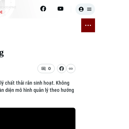
I
E
THỂ THAO
GIẢI TRÍ
ĐÃ PHÁT SÓNG
Bóng đá
Tin tức
g
ỡng
Quần vợt
Sao
sức khỏe
Golf
Điện ảnh
0
Thời trang
lý chất thải rắn sinh hoạt. Không
àn diện mô hình quản lý theo hướng
Âm nhạc