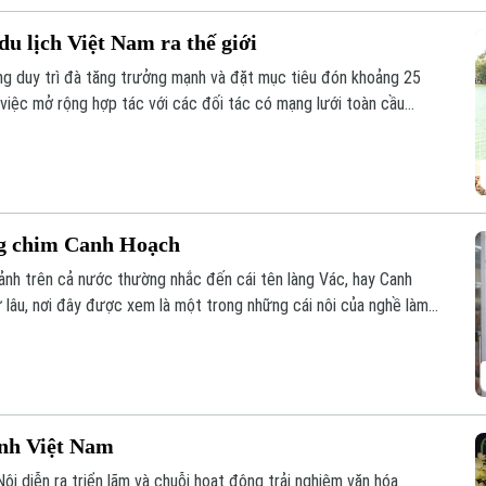
u lịch Việt Nam ra thế giới
ng duy trì đà tăng trưởng mạnh và đặt mục tiêu đón khoảng 25
 việc mở rộng hợp tác với các đối tác có mạng lưới toàn cầu
 cao hiệu quả xúc tiến, quảng bá điểm đến.
ng chim Canh Hoạch
cảnh trên cả nước thường nhắc đến cái tên làng Vác, hay Canh
 lâu, nơi đây được xem là một trong những cái nôi của nghề làm
 chỉ đáp ứng nhu cầu nuôi chim mà còn thể hiện trình độ chế
im và óc thẩm mỹ của người thợ.
ình Việt Nam
ội diễn ra triển lãm và chuỗi hoạt động trải nghiệm văn hóa