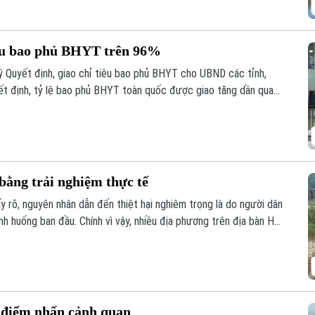
êu bao phủ BHYT trên 96%
 Quyết định, giao chỉ tiêu bao phủ BHYT cho UBND các tỉnh,
ết định, tỷ lệ bao phủ BHYT toàn quốc được giao tăng dần qua
ợc giao chỉ tiêu ở mức cao như Hà Nội đạt 96,25%, TP Hồ Chí
tỉnh, thành phố đều phải hoàn thành mục tiêu bao phủ BHYT
bằng trải nghiệm thực tế
y rõ, nguyên nhân dẫn đến thiệt hại nghiêm trọng là do người dân
ình huống ban đầu. Chính vì vậy, nhiều địa phương trên địa bàn Hà
cháy, chữa cháy, từ nghe phổ biến sang trực tiếp trải nghiệm,
 điểm nhấn cảnh quan