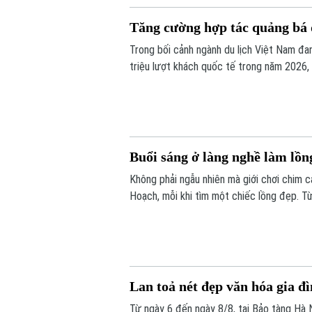
Tăng cường hợp tác quảng bá d
Trong bối cảnh ngành du lịch Việt Nam đa
triệu lượt khách quốc tế trong năm 2026,
được xem là giải pháp quan trọng để nâng
Buổi sáng ở làng nghề làm lồ
Không phải ngẫu nhiên mà giới chơi chim 
Hoạch, mỗi khi tìm một chiếc lồng đẹp. Từ
lồng chim ở Việt Nam. Mỗi sản phẩm không
tác, sự am hiểu tập tính của từng loài ch
Lan toả nét đẹp văn hóa gia đ
Từ ngày 6 đến ngày 8/8, tại Bảo tàng Hà N