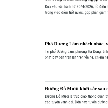
Đưa vào vận hành từ 30/4/2026, hồ điều 
trong việc điều tiết nước, góp phần giảm 
Phố Dương Lâm nhếch nhác, vi
Tại phố Dương Lâm, phường Hà Đông, tình
phát bày bán tràn lan trên vỉa hè, chiếm h
nhiều lần phản ánh, lực lượng chức năng cũ
ngay sau khi các đợt kiểm tra kết thúc.
Đường Đỗ Mười khởi sắc sau 
Đường Đỗ Mười là trục giao thông quan tr
các tuyến vành đai. Đến nay, tuyến đường
bộ, kết hợp cây xanh, chiếu sáng và hạ tần