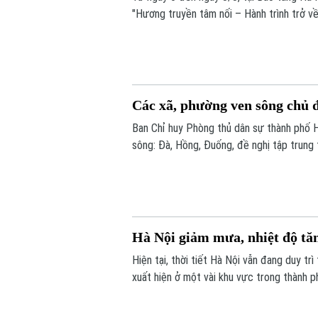
"Hương truyền tâm nối – Hành trình trở về
nhóm sinh viên ngành Quản trị truyền thô
Các xã, phường ven sông chủ đ
Ban Chỉ huy Phòng thủ dân sự thành phố 
sông: Đà, Hồng, Đuống, đề nghị tập trung 
chứa thủy điện Hòa Bình.
Hà Nội giảm mưa, nhiệt độ tă
Hiện tại, thời tiết Hà Nội vẫn đang duy tr
xuất hiện ở một vài khu vực trong thành 
cao trên 90% khiến cảm giác hơi ẩm ướt.