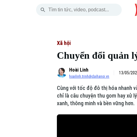
Thứ Sáu
THỜI SỰ
HÀ NỘI
THẾ GIỚI
07 Tháng 08, 2026
Hà Nội
Nhịp sống Hà Nộ
Tin tức
Xã hội
Chuyển đổi quản lý
Chính trị
Người Hà Nội
Quân s
Hoài Linh
Xã hội
Khoảnh khắc Hà 
Hồ sơ
13/05/202
hoailinh.trinh@daihanoi.vn
An ninh trật tự
Ẩm thực
Người V
Cùng với tốc độ đô thị hóa nhanh và
chỉ là câu chuyện thu gom hay xử l
Công nghệ
xanh, thông minh và bền vững hơn.
Skip Ad