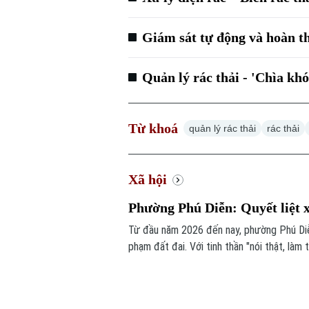
Giám sát tự động và hoàn t
Quản lý rác thải - 'Chìa kh
Từ khoá
quản lý rác thải
rác thải
Xã hội
Phường Phú Diễn: Quyết liệt x
Từ đầu năm 2026 đến nay, phường Phú Diễn
phạm đất đai. Với tinh thần "nói thật, là
giải tỏa các trường hợp vi phạm đất đai, 