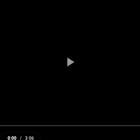
Play
Video
0:00
/
3:06