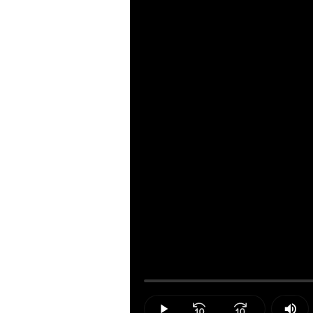
Loaded
:
0.00%