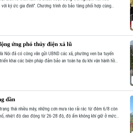
 với ký ức gia đình". Chương trình do bảo tàng phối hợp cùng
ng đa phương tiện, Trường Đại học FPT Hà Nội thực hiện.
ộng ứng phó thủy điện xả lũ
Hà Nội đã có công văn gửi UBND các xã, phường ven ba tuyến
triển khai các biện pháp đảm bảo an toàn hạ du khi vận hành hồ
ng dần
ì trạng thái nhiều mây, những cơn mưa rào rải rác từ đêm 6/8 còn
phố, nhiệt độ dao động từ 26-28 độ, độ ẩm không khí giữ ở mức