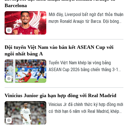
được cho là đồng ý ký hợp đồng có thời
Barcelona
hạn đến năm 2031.
Mới đây, Liverpool bất ngờ đạt thỏa thuận
mượn Ronald Araujo từ Barca. Đội bóng
nước Anh sẽ chịu toàn bộ tiền lương của
trung vệ người Uruguay và được cài điều
khoản mua đứt nhưng không bắt buộc.
Đội tuyển Việt Nam vào bán kết ASEAN Cup với
ngôi nhất bảng A
Tuyển Việt Nam khép lại vòng bảng
ASEAN Cup 2026 bằng chiến thắng 3-1
trước Campuchia trên sân Mỹ Đình. Đình
Bắc tỏa sáng với cú đúp, giúp thầy trò
HLV Kim Sang-sik giành trọn 3 điểm và
Vinicius Junior gia hạn hợp đồng với Real Madrid
tạo đà thuận lợi trước vòng bán kết.
Vinicius Jr đã chính thức ký hợp đồng mới
có thời hạn 6 năm với Real Madrid, khép
lại những đồn đoán về khả năng chuyển
Liên hệ đường dây nóng (bấm để gọi)
đến Arsenal.