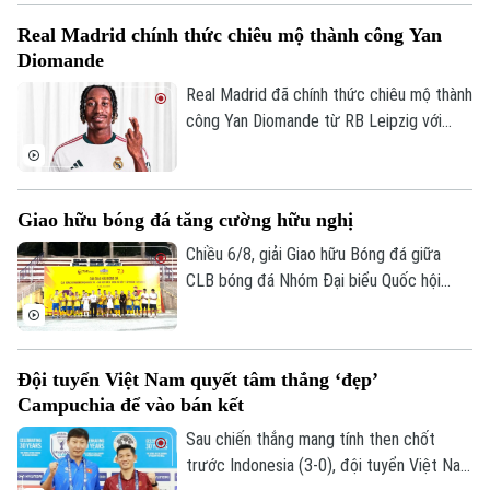
Tòa soạn
Tòa soạn
Real Madrid chính thức chiêu mộ thành công Yan
0865.116.699 (hotline)
0865.116.699
Diomande
Real Madrid đã chính thức chiêu mộ thành
công Yan Diomande từ RB Leipzig với
mức giá kỷ lục. Tổng giá trị thương vụ lên
tới 140 triệu euro, bao gồm 125 triệu
euro phí chuyển nhượng cố định và 15
Giao hữu bóng đá tăng cường hữu nghị
triệu euro phụ phí tùy theo thành tích.
Chiều 6/8, giải Giao hữu Bóng đá giữa
CLB bóng đá Nhóm Đại biểu Quốc hội
khóa XVI, Đại học Bách khoa Hà Nội và
Tập đoàn T&T Group đã diễn ra trong
không khí sôi nổi, đoàn kết và thắm tình
Đội tuyển Việt Nam quyết tâm thắng ‘đẹp’
hữu nghị.
Campuchia để vào bán kết
Sau chiến thắng mang tính then chốt
trước Indonesia (3-0), đội tuyển Việt Nam