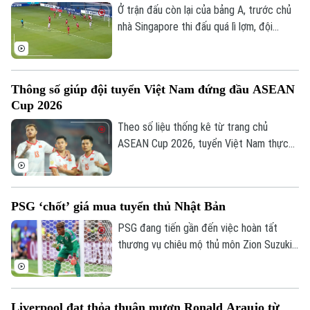
Ở trận đấu còn lại của bảng A, trước chủ
nhà Singapore thi đấu quá lì lợm, đội
tuyển Indonesia dù có bàn dẫn trước
nhưng chung cuộc vẫn bị cầm chân. Kết
quả này là không đủ để giúp đội bóng xứ
Thông số giúp đội tuyển Việt Nam đứng đầu ASEAN
vạn đảo vào bán kết.
Cup 2026
Theo số liệu thống kê từ trang chủ
ASEAN Cup 2026, tuyển Việt Nam thực
hiện tổng cộng 2.202 đường chuyền sau 4
Theo dõi Hà Nội On
trận, trong đó có tới 1.944 đường chuyền
chính xác, đạt tỷ lệ thành công lên tới
PSG ‘chốt’ giá mua tuyển thủ Nhật Bản
88% là những con số ấn tượng nhất từ khi
giải khởi tranh.
PSG đang tiến gần đến việc hoàn tất
thương vụ chiêu mộ thủ môn Zion Suzuki
từ Parma và dự kiến chi khoảng 36 triệu
euro để đưa Suzuki về sân Parc des
Princes. Thủ môn người Nhật Bản cũng
Liverpool đạt thỏa thuận mượn Ronald Araujo từ