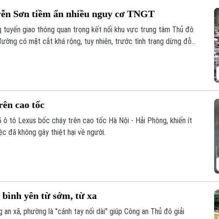
ễn Sơn tiềm ẩn nhiều nguy cơ TNGT
tuyến giao thông quan trọng kết nối khu vực trung tâm Thủ đô
ường có mặt cắt khá rộng, tuy nhiên, trước tình trạng dừng đỗ
khiến cho lòng đường bị thu hẹp, tiềm ẩn nhiều nguy cơ mất an
rên cao tốc
 ô tô Lexus bốc cháy trên cao tốc Hà Nội - Hải Phòng, khiến ít
iệc đã không gây thiệt hại về người.
 bình yên từ sớm, từ xa
 an xã, phường là "cánh tay nối dài" giúp Công an Thủ đô giải