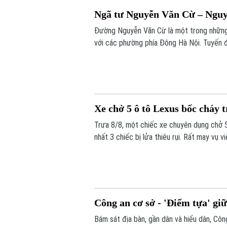
Ngã tư Nguyễn Văn Cừ – Nguy
Đường Nguyễn Văn Cừ là một trong những 
với các phường phía Đông Hà Nội. Tuyến đ
xe trái quy định trên tuyến đường này đã 
toàn giao thông.
Xe chở 5 ô tô Lexus bốc cháy t
Trưa 8/8, một chiếc xe chuyên dụng chở 5
nhất 3 chiếc bị lửa thiêu rụi. Rất may vụ v
Công an cơ sở - 'Điểm tựa' giữ
Bám sát địa bàn, gần dân và hiểu dân, Công