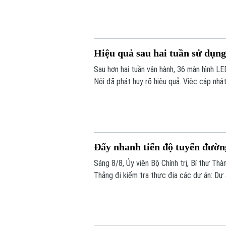
Nội trong những ngày tới.
Hiệu quả sau hai tuần sử dụn
Sau hơn hai tuần vận hành, 36 màn hình LE
Nội đã phát huy rõ hiệu quả. Việc cập nhật
hạn chế tối đa đi vào các điểm ùn tắc.
Đẩy nhanh tiến độ tuyến đườn
Sáng 8/8, Ủy viên Bộ Chính trị, Bí thư Th
Thắng đi kiểm tra thực địa các dự án: Dự
đường Vành đai 3; Dự án xây dựng tuyến đ
Nam đến đường Hương Sơn - Tam Chúc).