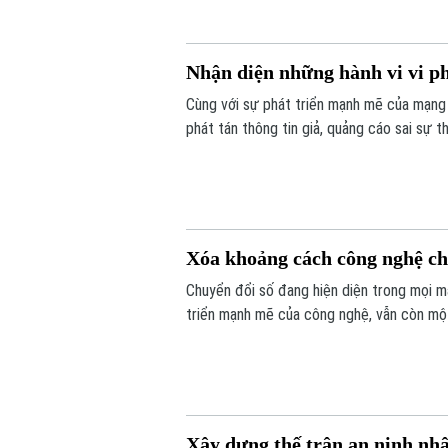
Nhận diện những hành vi vi 
Cùng với sự phát triển mạnh mẽ của mạng 
phát tán thông tin giả, quảng cáo sai sự 
biến phức tạp. Vậy đâu là ranh giới giữa q
Xóa khoảng cách công nghệ ch
Chuyển đổi số đang hiện diện trong mọi mặ
triển mạnh mẽ của công nghệ, vẫn còn một
trong tiếp cận và sử dụng các nền tảng s
Xây dựng thế trận an ninh nh