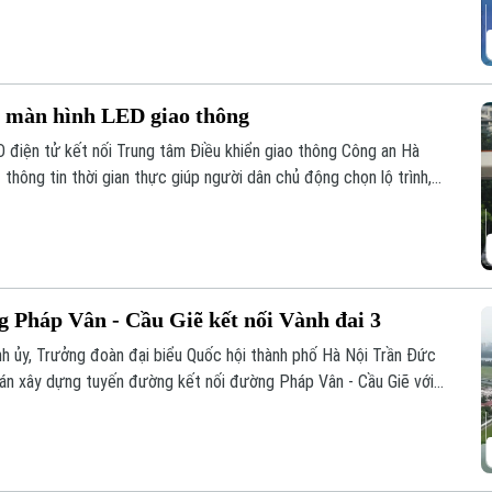
g màn hình LED giao thông
D điện tử kết nối Trung tâm Điều khiển giao thông Công an Hà
 thông tin thời gian thực giúp người dân chủ động chọn lộ trình,
g Pháp Vân - Cầu Giẽ kết nối Vành đai 3
ành ủy, Trưởng đoàn đại biểu Quốc hội thành phố Hà Nội Trần Đức
 án xây dựng tuyến đường kết nối đường Pháp Vân - Cầu Giẽ với
ường Mỹ Đình - Ba Sao - Bái Đính (đoạn nối từ đường trục phía