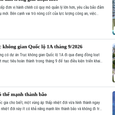
xếp đơn vị hành chính có quy mô quản lý lớn hơn, yêu cầu bảo đảm
vụ mới. Bên cạnh vai trò nòng cốt của lực lượng công an, việc
 các mô hình tự quản và ứng dụng công nghệ trong kết nối, trao
n trọng để giữ gìn bình yên từ cơ sở.
không gian Quốc lộ 1A tháng 9/2026
ờng có dự án Trục không gian Quốc lộ 1A đi qua đang đồng loạt
 mục tiêu hoàn thành trong tháng 9 để tạo điều kiện triển khai
có thể mạnh thành bão
 gia cho biết, một vùng áp thấp nhiệt đới vừa hình thành ngay
nhiệt đới này ít có khả năng mạnh lên thành bão và không đi trực
vẫn sẽ gây ra thời tiết xấu cho vùng biển phía Bắc và khu vực Hà