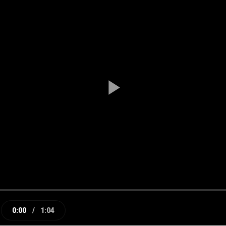
Play
Video
0:00
/
1:04
e
Current
Duration