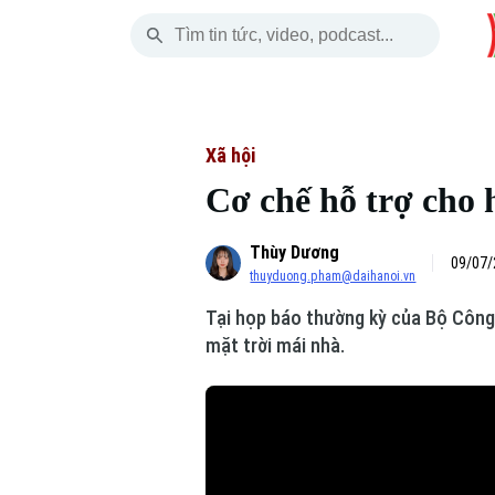
Thứ Bảy
THỜI SỰ
HÀ NỘI
THẾ GIỚI
08 Tháng 08, 2026
Hà Nội
Nhịp sống Hà Nộ
Tin tức
Xã hội
Cơ chế hỗ trợ cho 
Chính trị
Người Hà Nội
Quân s
Thùy Dương
Xã hội
Khoảnh khắc Hà 
Hồ sơ
09/07/
thuyduong.pham@daihanoi.vn
An ninh trật tự
Ẩm thực
Người V
Tại họp báo thường kỳ của Bộ Công 
mặt trời mái nhà.
Công nghệ
Skip Ad