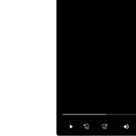
Loaded
:
15.45%
Play
Mut