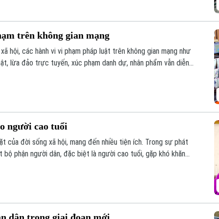
phạm trên không gian mạng
xã hội, các hành vi vi phạm pháp luật trên không gian mạng như
thật, lừa đảo trực tuyến, xúc phạm danh dự, nhân phẩm vẫn diễn
uyền tự do ngôn luận và hành vi vi phạm pháp luật?
o người cao tuổi
t của đời sống xã hội, mang đến nhiều tiện ích. Trong sự phát
 bộ phận người dân, đặc biệt là người cao tuổi, gặp khó khăn
ố.
ân dân trong giai đoạn mới