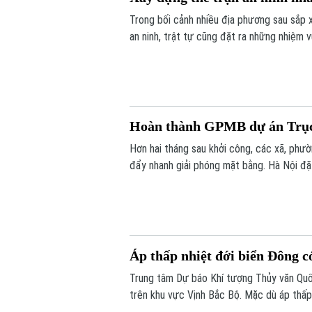
Trong bối cảnh nhiều địa phương sau sắp 
an ninh, trật tự cũng đặt ra những nhiệm 
phát huy sức mạnh của nhân dân, xây dựng
đổi thông tin đang trở thành giải pháp qua
Hoàn thành GPMB dự án Trục 
Hơn hai tháng sau khởi công, các xã, phư
đẩy nhanh giải phóng mặt bằng. Hà Nội đặt
đồng bộ dự án gần 162.000 tỷ đồng.
Áp thấp nhiệt đới biển Đông 
Trung tâm Dự báo Khí tượng Thủy văn Quốc
trên khu vực Vịnh Bắc Bộ. Mặc dù áp thấp 
tiếp vào đất liền, nhưng diễn biến của nó 