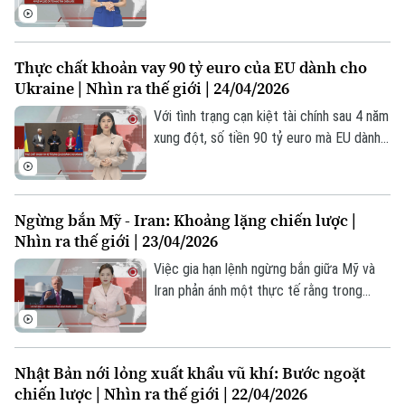
khoản trợ cấp hào phóng và cơ sở hạ tầng
chính thức rời vị trí lãnh đạo vào đầu
tr
tháng 9 tới, khép lại hơn 1 thập kỷ điều
hành “người khổng lồ công nghệ” Mỹ kể
Thực chất khoản vay 90 tỷ euro của EU dành cho
từ năm 2011. Người kế nhiệm Tim Cook là
Ukraine | Nhìn ra thế giới | 24/04/2026
John Ternus được kỳ vọng sẽ dẫn dắt
“táo khuyết” bước vào giai đoạn phát
Với tình trạng cạn kiệt tài chính sau 4 năm
triển mới, trong bối cảnh lĩnh vực công
xung đột, số tiền 90 tỷ euro mà EU dành
nghệ đang chuyển mạnh sang trí tuệ nhân
thêm cho Ukraine cũng sẽ chỉ là biện
tạo (AI).
pháp tạm thời để giải quyết nhu cầu
trước mắt, chứ không thể đáp ứng nhu
Ngừng bắn Mỹ - Iran: Khoảng lặng chiến lược |
cầu lâu dài của nước này, nếu cuộc chiến
Nhìn ra thế giới | 23/04/2026
tiêu hao vẫn tiếp tục chưa có hồi kết.
Việc gia hạn lệnh ngừng bắn giữa Mỹ và
Iran phản ánh một thực tế rằng trong
quan hệ quốc tế, hòa bình đôi khi chỉ là
một trạng thái tạm thời phục vụ cho các
mục tiêu chiến lược dài hạn. Quyết định
Nhật Bản nới lỏng xuất khẩu vũ khí: Bước ngoặt
này giúp giảm nguy cơ xung đột trước
chiến lược | Nhìn ra thế giới | 22/04/2026
mắt, nhưng không giải quyết được những