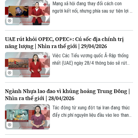
lập tức và rõ ràng nhất.
Mạng xã hội đang thay đổi cách con
người kết nối, nhưng phía sau sự tiện lợi là
những thuật toán tinh vi giữ chân người
dùng. Từ thiết kế gây nghiện đến tác
động tâm lý và thách thức quản lý, vấn đề
UAE rút khỏi OPEC, OPEC+: Cú sốc địa chính trị
này đang trở thành tâm điểm tranh luận
năng lượng | Nhìn ra thế giới | 29/04/2026
toàn cầu về công nghệ số.
Việc Các Tiểu vương quốc Ả-Rập thống
nhất (UAE) ngày 28/4 thông báo sẽ rút
khỏi OPEC, OPEC+ kể từ ngày 1/5, sau
gần 60 năm là thành viên, đã tạo ra một
cú sốc lớn đối với thị trường năng lượng
Ngành Nhựa lao đao vì khủng hoảng Trung Đông |
toàn cầu. Sự rút lui của một trong những
Nhìn ra thế giới | 28/04/2026
nhà sản xuất lớn nhất trong khối không chỉ
làm suy yếu cấu trúc nội tại của tổ chức,
Tác động từ xung đột tại Iran đang thúc
mà còn đặt ra câu hỏi về tương lai của cơ
đẩy chi phí nguyên liệu đầu vào leo thang.
chế hợp tác dầu mỏ toàn cầu.
Nhựa – vật liệu phổ biến trong nhiều sản
phẩm từ đồ dùng một lần đến bao bì –
đang chịu áp lực lớn khi giá dầu tăng