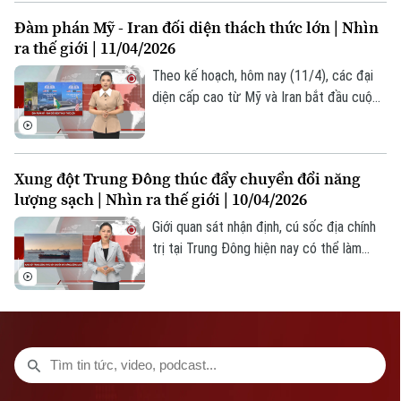
Giám đốc: VŨ MINH TUẤN
lại quỹ đạo Mặt Trăng sau hơn nửa thế kỷ.
Đàm phán Mỹ - Iran đối diện thách thức lớn | Nhìn
Các quan chức NASA đánh giá, đây là
Phó Giám đốc: Nguyễn Kim Khiêm, Nguyễn Minh Đức, Nguyễn Thành Lợi
ra thế giới | 11/04/2026
một “kỳ tích tuyệt vời”, đồng thời nhấn
mạnh sứ mệnh này sẽ đặt nền tảng quan
Theo kế hoạch, hôm nay (11/4), các đại
trọng cho mục tiêu tiếp theo đưa con
diện cấp cao từ Mỹ và Iran bắt đầu cuộc
người đổ bộ lên Mặt Trăng vào năm 2028.
đàm phán lịch sử tại Thủ đô Islamabad
của Pakistan. Giới quan sát nhận định
cuộc đàm phán có thể khởi đầu cho một
Xung đột Trung Đông thúc đẩy chuyển đổi năng
loạt vòng thương lượng căng thẳng nhằm
lượng sạch | Nhìn ra thế giới | 10/04/2026
hướng tới một thỏa thuận lâu dài chấm
dứt xung đột. Sự kiện đang được cả thế
Giới quan sát nhận định, cú sốc địa chính
giới dõi theo với sự quan tâm sâu sắc
trị tại Trung Đông hiện nay có thể làm
thay đổi cách các quốc gia tổ chức hệ
thống năng lượng của mình.