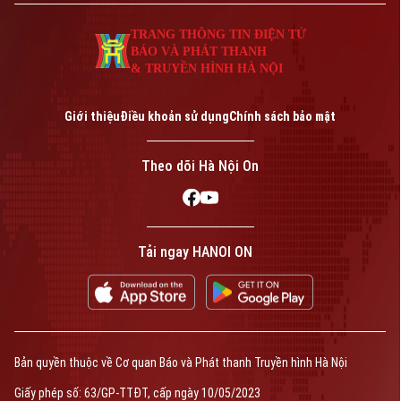
TRANG THÔNG TIN ĐIỆN TỬ
BÁO VÀ PHÁT THANH
& TRUYỀN HÌNH HÀ NỘI
Giới thiệu
Điều khoản sử dụng
Chính sách bảo mật
Theo dõi Hà Nội On
Tải ngay HANOI ON
Bản quyền thuộc về Cơ quan Báo và Phát thanh Truyền hình Hà Nội
Giấy phép số: 63/GP-TTĐT, cấp ngày 10/05/2023