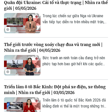
Quân đội Ukraine: Cải tổ và thực trạng | Nhìn ra thế
năm giai đoạn 2026-2030 của Trung Quốc,
giới | 05/05/2026
nước này cam kết nhắm đến các lĩnh vực
Hà Nội
Hà Nội
tiên phong của khoa học và công nghệ,
Trong lúc chiến sự giữa Nga và Ukraine
Chính trị
trong đó có việc đẩy nhanh phát triển
vẫn tiếp tục diễn ra trên nhiều mặt trận,
Nhịp sống Hà Nội
Thế giới
các sản phẩm như robot hình người.
Ukraine vừa thông báo sẽ tiến hành cải
Xã hội
cách quân đội trong mùa hè nhằm giải
Người Hà Nội
Tin tức
Kinh tế
quyết tình trạng thiếu hụt bộ binh và vấn
Thế giới trước vòng xoáy chạy đua vũ trang mới |
An ninh trật tự
đề cho giải ngũ đối với những binh sĩ phục
Khoảnh khắc Hà Nội
Nhìn ra thế giới | 04/05/2026
Quân sự
vụ lâu nhất. Phần lớn binh sĩ gia nhập quân
Tin tức
Nhà đất
Công nghệ
đội kể từ năm 2022 hiện không có thời
Bức tranh an ninh toàn cầu đang trở nên
Ẩm thực
Hồ sơ
hạn phục vụ cố định.
phức tạp hơn bao giờ hết khi các quốc
Cafe sáng
Tin tức
Tàu và Xe
gia đồng loạt gia tăng ngân sách quốc
Người Việt 4 phương
Tài chính Ngân hàng
phòng. Điều này không chỉ phản ánh quy
Đầu tư
Ô tô
mô đầu tư chưa từng có vào vũ khí, mà
Giáo dục
Triển lãm ô tô Bắc Kinh: Đột phá xe điện, xe thông
Doanh nghiệp
còn là chỉ dấu rõ ràng về một thế giới
Căn hộ
minh | Nhìn ra thế giới | 03/05/2026
Tàu
dường như đang kém an toàn hơn, nơi các
Tin tức
Văn hóa
quốc gia cảm thấy cần phải “vũ trang”
Triển lãm ô tô quốc tế Bắc Kinh 2026 đã
Đất đai
Xe máy
nhiều hơn để tự đảm bảo an ninh.
khẳng định vị thế là một trong những triển
Tuyển sinh
Tin tức
Sức khỏe