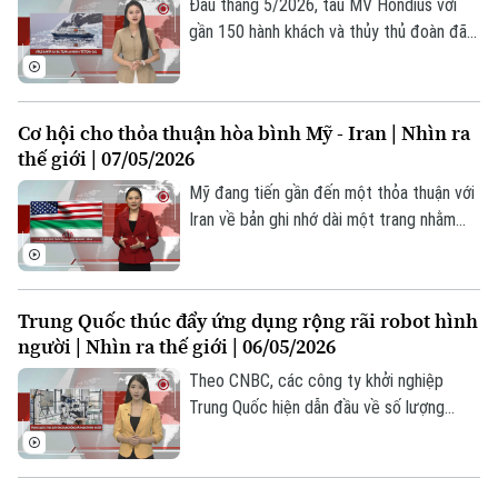
Đầu tháng 5/2026, tàu MV Hondius với
gần 150 hành khách và thủy thủ đoàn đã
trở thành "ổ dịch nổi" tại Nam Đại Tây
Dương do virus Hanta, buộc WHO và châu
Âu ứng phó khẩn cấp. Sự việc không chỉ
Cơ hội cho thỏa thuận hòa bình Mỹ - Iran | Nhìn ra
gợi lại ký ức về đại dịch COVID-19 mà còn
thế giới | 07/05/2026
bộc lộ sự mong manh của hệ thống kiểm
soát y tế xuyên biên giới trong thời đại
Mỹ đang tiến gần đến một thỏa thuận với
toàn cầu hóa.
Iran về bản ghi nhớ dài một trang nhằm
chấm dứt xung đột và thiết lập khuôn khổ
cho các cuộc đàm phán hạt nhân chi tiết
hơn. Thông tin trên được đưa ra sau khi
Trung Quốc thúc đẩy ứng dụng rộng rãi robot hình
giới chức hàng đầu của Mỹ tuyên bố rằng
người | Nhìn ra thế giới | 06/05/2026
chiến dịch quân sự ở Iran đã kết thúc.
Liệu những tín hiệu tích cực trên có thực
Theo CNBC, các công ty khởi nghiệp
sự đem đến thỏa thuận hòa bình giữa
Trung Quốc hiện dẫn đầu về số lượng
Washington và Tehran hay không?
robot hình người xuất xưởng, chiếm toàn
Chuyên mục
bộ 6 vị trí dẫn đầu thế giới năm 2025.
Thời sự
Trong kế hoạch phát triển kinh tế xã hội 5