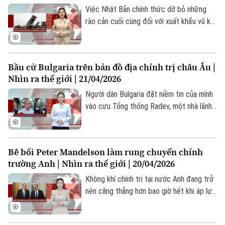
mâu thuẫn cốt lõi giữa hai bên.
Việc Nhật Bản chính thức dỡ bỏ những
rào cản cuối cùng đối với xuất khẩu vũ khí
sát thương không chỉ đơn thuần là một
thay đổi về mặt pháp lý mà còn là sự "khai
tử" cho học thuyết phòng thủ thuần túy
Bầu cử Bulgaria trên bản đồ địa chính trị châu Âu |
đã tồn tại suốt 80 năm.
Nhìn ra thế giới | 21/04/2026
Người dân Bulgaria đặt niềm tin của mình
vào cựu Tổng thống Radev, một nhà lãnh
đạo mạnh mẽ, người hứa hẹn sẽ phá vỡ
thế bế tắc và mang lại sự lãnh đạo vững
chắc, với hy vọng đảm bảo sự ổn định và
Bê bối Peter Mandelson làm rung chuyển chính
phát triển. Liệu con đường "thực dụng"
trường Anh | Nhìn ra thế giới | 20/04/2026
này có thực sự đưa đất nước thoát khỏi
tình trạng khó khăn, cải thiện đời sống
Không khí chính trị tại nước Anh đang trở
người dân và tránh bị cô lập trên trường
nên căng thẳng hơn bao giờ hết khi áp lực
quốc tế hay không?
dồn lên chính quyền Thủ tướng Keir
Starmer. Nhà lãnh đạo Anh dự kiến sẽ làm