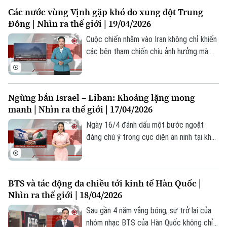
rõ các cáo buộc liên quan đến vụ việc của
Các nước vùng Vịnh gặp khó do xung đột Trung
Peter Mandelson, đồng thời tìm cách trấn
Đông | Nhìn ra thế giới | 19/04/2026
an nội bộ chính phủ thông qua bài phát
Liên hệ đường dây nóng (bấm để gọi)
biểu trước Quốc hội vào ngày 21/4.
Cuộc chiến nhằm vào Iran không chỉ khiến
các bên tham chiến chịu ảnh hưởng mà
Tòa soạn
Tòa soạn
còn tác động sâu sắc tới các quốc gia
0865.116.699 (hotline)
0865.116.699
vùng Vịnh trên mọi phương diện từ kinh
tế, an ninh tới ngoại giao, khiến họ bị cuốn
Ngừng bắn Israel – Liban: Khoảng lặng mong
vào trung tâm của cuộc xung đột ngoài ý
manh | Nhìn ra thế giới | 17/04/2026
muốn.
Ngày 16/4 đánh dấu một bước ngoặt
đáng chú ý trong cục diện an ninh tại khu
vực Trung Đông khi Israel và Liban đạt
được thỏa thuận ngừng bắn kéo dài 10
ngày. Theo giới quan sát, lệnh ngừng bắn
BTS và tác động đa chiều tới kinh tế Hàn Quốc |
không chỉ là một nỗ lực nhằm hạ nhiệt
Nhìn ra thế giới | 18/04/2026
chiến sự sau hơn một tháng xung đột dữ
dội mà còn phản ánh những tính toán
Sau gần 4 năm vắng bóng, sự trở lại của
chiến lược phức tạp của các bên liên
nhóm nhạc BTS của Hàn Quốc không chỉ