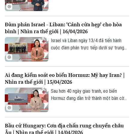
quan.
là một sự kiện âm nhạc được mong chờ,
mà còn là dấu mốc quan trọng khẳng định
vị thế toàn cầu của nhóm. Từ những kỷ lục
Đàm phán Israel - Liban: 'Cánh cửa hẹp' cho hòa
ấn tượng trên các bảng xếp hạng quốc tế
bình | Nhìn ra thế giới | 16/04/2026
đến quy mô hoành tráng của tour diễn
Arirang, BTS tiếp tục cho thấy sức ảnh
Israel và Liban ngày 13/4 đã tiến hành
hưởng vượt xa phạm vi của một nhóm
cuộc đàm phán trực tiếp dưới sự trung
nhạc K-pop.
gian của Mỹ tại Washington. Đây là lần
đầu tiên sau hơn 30 năm, các đại diện cấp
cao của hai nước mới có một cuộc tiếp
Ai đang kiểm soát eo biển Hormuz: Mỹ hay Iran? |
xúc trực diện công khai, thay vì trao đổi
Nhìn ra thế giới | 15/04/2026
gián tiếp qua các bên thứ ba như trước
đây.
Sau hơn 40 ngày giao tranh, eo biển
Hormuz đang dần trở thành một bàn cờ
chiến lược, nơi Mỹ và Iran tiến hành cuộc
đấu trí phức tạp: vừa răn đe quân sự, vừa
mặc cả ngoại giao. Dù vẫn còn nhiều câu
Bầu cử Hungary: Cơn địa chấn rung chuyển châu
hỏi xoay quanh lệnh phong tỏa của Mỹ và
Âu | Nhìn ra thế giới | 14/04/2026