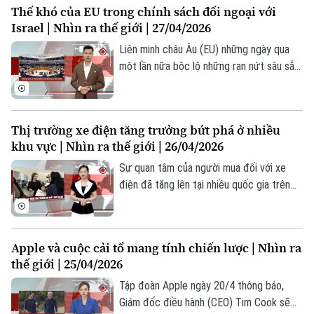
Thế khó của EU trong chính sách đối ngoại với
mạnh. Điều này không chỉ ảnh hưởng đến
Israel | Nhìn ra thế giới | 27/04/2026
một số mặt hàng cụ thể mà còn lan rộng
ra toàn bộ chuỗi cung ứng, khiến giá thành
Liên minh châu Âu (EU) những ngày qua
sản phẩm khó kiểm soát.
một lần nữa bộc lộ những rạn nứt sâu sắc
trong chính sách đối ngoại khi nỗ lực gây
sức ép mạnh hơn lên Israel đã không đạt
được đồng thuận khi vấp phải sự phản đối
Thị trường xe điện tăng trưởng bứt phá ở nhiều
quyết liệt từ Đức và Italy, khiến kế hoạch
khu vực | Nhìn ra thế giới | 26/04/2026
rơi vào bế tắc.
Sự quan tâm của người mua đối với xe
điện đã tăng lên tại nhiều quốc gia trên
khắp thế giới, kể từ khi chiến sự bùng nổ
ở Iran vào cuối tháng 2, khiến giá nhiên
Theo dõi Hà Nội On
liệu tăng cao. Tại Châu Âu, doanh số bán
Apple và cuộc cải tổ mang tính chiến lược | Nhìn ra
xe điện đã tăng vọt 51% trong tháng 3
thế giới | 25/04/2026
vừa qua. Đặc biệt, các nước khu vực Bắc
Âu có tốc độ điện khí hóa nhanh nhất,
Tập đoàn Apple ngày 20/4 thông báo,
được hỗ trợ bởi mức lương cao hơn, các
Giám đốc điều hành (CEO) Tim Cook sẽ