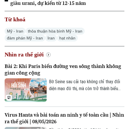
giàu urani, dự kiến từ 12-15 năm
Từ khoá
Mỹ - Iran
thỏa thuận hòa bình Mỹ - Iran
đàm phán Mỹ - Iran
Iran
hạt nhân
Nhìn ra thế giới
Bài 2: Khi Paris biến đường ven sông thành không
gian công cộng
Bờ Seine sau cải tạo không chỉ thay đổi
diện mạo đô thị, mà còn trở thành biểu
tượng cho cách Paris tổ chức lại không
gian thành phố, giảm ưu tiên cho ô tô, mở
rộng không gian công cộng và đưa dòng
Virus Hanta và bài toán an ninh y tế toàn cầu | Nhìn
sông trở lại gần hơn với đời sống người
ra thế giới | 08/05/2026
dân.