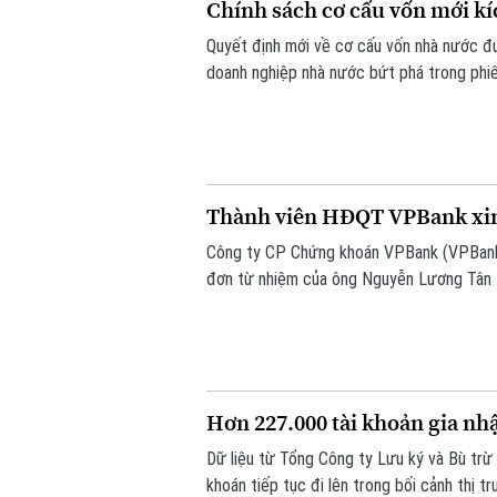
Chính sách cơ cấu vốn mới kí
Quyết định mới về cơ cấu vốn nhà nước đ
doanh nghiệp nhà nước bứt phá trong phiê
VN-Index đảo chiều đi lên.
Thành viên HĐQT VPBank xi
Công ty CP Chứng khoán VPBank (VPBank
đơn từ nhiệm của ông Nguyễn Lương Tân 
Hơn 227.000 tài khoản gia nh
Dữ liệu từ Tổng Công ty Lưu ký và Bù tr
khoán tiếp tục đi lên trong bối cảnh thị 