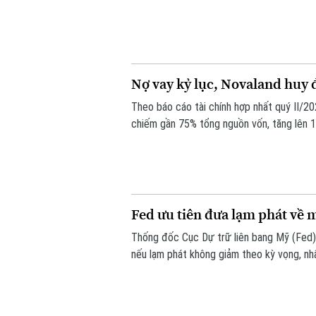
thị trường có 13,66 triệu tài khoản giao d
Nợ vay kỷ lục, Novaland huy 
Theo báo cáo tài chính hợp nhất quý II/2
chiếm gần 75% tổng nguồn vốn, tăng lên 19
8.006 tỷ đồng, Novaland sẽ ưu tiên 5.953 
khoản phải trả quá hạn của công ty.
Fed ưu tiên đưa lạm phát về 
Thống đốc Cục Dự trữ liên bang Mỹ (Fed) L
nếu lạm phát không giảm theo kỳ vọng, nh