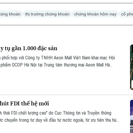
hứng khoán
thị trường chứng khoán
chứng khoán hôm nay
cổ ph
 tụ gần 1.000 đặc sản
 phối hợp với Công ty TNHH Aeon Mall Việt Nam khai mạc Hội
n phẩm OCOP Hà Nội tại Trung tâm thương mại Aeon Mall Hà
hút FDI thế hệ mới
h thái FDI chất lượng cao" do Cục Thông tin và Truyền thông
c chuyển trong tư duy về đầu tư nước ngoài, từ ưu tiên thu hút
ốn đầu tư nước ngoài theo hướng chất lượng, hiệu quả và có sức