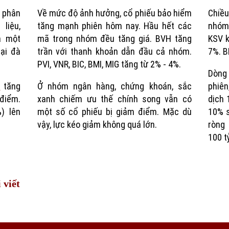
ự phân
Về mức độ ảnh hưởng, cổ phiếu bảo hiểm
Chiều
Time
liệu,
tăng mạnh phiên hôm nay. Hầu hết các
nhóm
à một
mã trong nhóm đều tăng giá. BVH tăng
KSV k
ại đà
trần với thanh khoản dẫn đầu cả nhóm.
7%. B
PVI, VNR, BIC, BMI, MIG tăng từ 2% - 4%.
Dòng
x
tăng
Ở nhóm ngân hàng, chứng khoán, sắc
phiên
 điểm.
xanh chiếm ưu thế chính song vẫn có
dịch 
) lên
một số cổ phiếu bị giảm điểm. Mặc dù
10% s
vậy, lực kéo giảm không quá lớn.
ròng
100 t
 viết