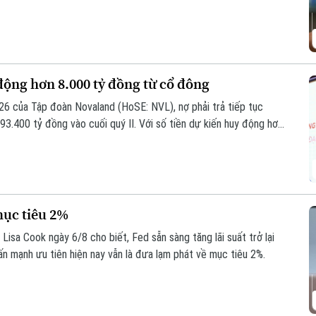
ịch chứng khoán, tăng hơn 227.300 tài khoản so với cuối tháng 6.
động hơn 8.000 tỷ đồng từ cổ đông
026 của Tập đoàn Novaland (HoSE: NVL), nợ phải trả tiếp tục
3.400 tỷ đồng vào cuối quý II. Với số tiền dự kiến huy động hơn
tỷ đồng để thanh toán các khoản nợ, nghĩa vụ tài chính và các
mục tiêu 2%
isa Cook ngày 6/8 cho biết, Fed sẵn sàng tăng lãi suất trở lại
ấn mạnh ưu tiên hiện nay vẫn là đưa lạm phát về mục tiêu 2%.