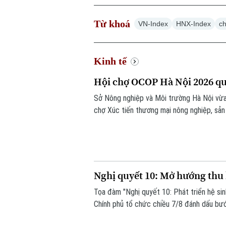
Từ khoá
VN-Index
HNX-Index
c
Kinh tế
Hội chợ OCOP Hà Nội 2026 quy
Sở Nông nghiệp và Môi trường Hà Nội vừa
chợ Xúc tiến thương mại nông nghiệp, sả
Đông.
Nghị quyết 10: Mở hướng thu 
Tọa đàm "Nghị quyết 10: Phát triển hệ sin
Chính phủ tổ chức chiều 7/8 đánh dấu bướ
vốn sang phát triển khu vực kinh tế có v