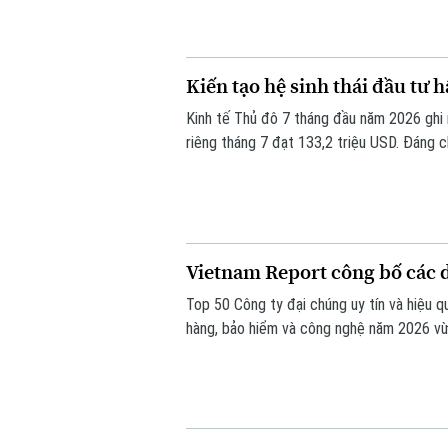
lan tỏa, qua đó biến nguồn lực bên ngoài 
Kiến tạo hệ sinh thái đầu tư
Kinh tế Thủ đô 7 tháng đầu năm 2026 ghi n
riêng tháng 7 đạt 133,2 triệu USD. Đáng c
nghệ cao, đổi mới sáng tạo, dịch vụ số và
Vietnam Report công bố các 
Top 50 Công ty đại chúng uy tín và hiệu qu
hàng, bảo hiểm và công nghệ năm 2026 vừ
doanh nghiệp có hiệu quả hoạt động, năng l