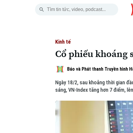
Thứ Bảy
THỜI SỰ
HÀ NỘI
THẾ GIỚI
08 Tháng 08, 2026
Hà Nội
Nhịp sống Hà Nộ
Tin tức
Kinh tế
Cổ phiếu khoáng 
Chính trị
Người Hà Nội
Quân s
Xã hội
Khoảnh khắc Hà 
Hồ sơ
Báo và Phát thanh Truyền hình H
Ngày 18/2, sau khoảng thời gian đầ
An ninh trật tự
Ẩm thực
Người V
sáng, VN-Index tăng hơn 7 điểm, lê
Công nghệ
Skip Ad