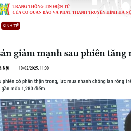
TRANG THÔNG TIN ĐIỆN TỬ
CỦA CƠ QUAN BÁO VÀ PHÁT THANH TRUYỀN HÌNH HÀ NỘ
KINH TẾ
NHÀ ĐẤT
TÀU VÀ XE
GIÁO DỤC
VĂN HÓA
SỨC KHỎ
i
Tin tức
Tin tức
Ô tô
Tin tức
Tin tức
Y tế
sản giảm mạnh sau phiên tăng
ự
Cafe sáng
Đầu tư
Tàu
Tuyển sinh
Làng nghề
Dinh dư
Nội
Tài chính Ngân hàng
Căn hộ
Xe máy
Hướng nghiệp
Di tích
Tư vấn 
à Nội
18/02/2025, 11:38
u phiên có phần thận trọng, lực mua nhanh chóng lan rộng trê
iệt 4 phương
Doanh nghiệp
Đất đai
Thị trường
n gần mốc 1,280 điểm.
Kinh nghiệm
Đánh giá