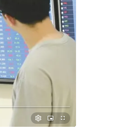
Picture-
Fullscreen
in-