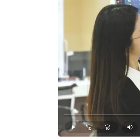
Loaded
:
0.00%
Play
Mut