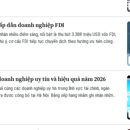
thành động lực tăng cường nội lực của nền kinh tế.
 hấp dẫn doanh nghiệp FDI
hận nhiều điểm sáng, nổi bật là thu hút 3.388 triệu USD vốn FDI,
hú ý, cơ cấu FDI tiếp tục chuyển dịch theo hướng ưu tiên công
 R&D, giảm dần các dự án sử dụng nhiều đất và lao động.
doanh nghiệp uy tín và hiệu quả năm 2026
ả cùng các doanh nghiệp uy tín trong lĩnh vực tài chính, ngân
a được công bố tại Hà Nội. Bảng xếp hạng nhằm ghi nhận những
ực quản trị, đổi mới và uy tín trên thị trường.