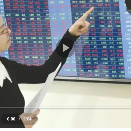
Play
Video
0:00
/
1:04
e
Current
Duration