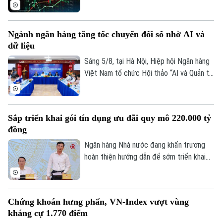
thấy những diễn biến trái chiều. Trong khi
Quần vợt
Tin tức
Đã phát sóng
VN-Index đã chững lại nhịp tăng thì HNX-
Golf
index vẫn khá tích cực. Kết thúc phiên
Sao
Ngành ngân hàng tăng tốc chuyển đổi số nhờ AI và
giao dịch, VN-index giảm 0,77 điểm
dữ liệu
(0,04%) xuống còn 1776,46 điểm. HNX-
Điện ảnh
index tăng 7,18 điểm (2,51%) lên 293,59
Sáng 5/8, tại Hà Nội, Hiệp hội Ngân hàng
điểm.
Việt Nam tổ chức Hội thảo “AI và Quản trị
Thời trang
dữ liệu trong hoạt động ngân hàng” với sự
tham gia của đại diện Ngân hàng Nhà
Âm nhạc
nước, các bộ, ngành, ngân hàng thương
Sắp triển khai gói tín dụng ưu đãi quy mô 220.000 tỷ
mại, doanh nghiệp công nghệ và chuyên
đồng
gia trong lĩnh vực AI.
Ngân hàng Nhà nước đang khẩn trương
hoàn thiện hướng dẫn để sớm triển khai
chương trình tín dụng ưu đãi quy mô
khoảng 220.000 tỷ đồng dành cho doanh
nghiệp nhỏ và vừa thuộc các lĩnh vực ưu
Chứng khoán hưng phấn, VN-Index vượt vùng
tiên. Đây là thông tin được Phó Thống
kháng cự 1.770 điểm
đốc Ngân hàng Nhà nước Phạm Thanh Hà