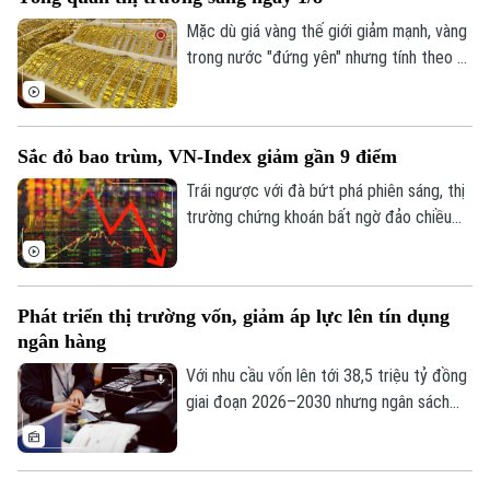
Mặc dù giá vàng thế giới giảm mạnh, vàng
trong nước "đứng yên" nhưng tính theo tỷ
giá quy đổi hiện nay, giá vàng trong nước
sáng 1/8 vẫn cao hơn thế giới khoảng 13
triệu đồng/lượng (chưa bao gồm thuế,
Sắc đỏ bao trùm, VN-Index giảm gần 9 điểm
phí).
Trái ngược với đà bứt phá phiên sáng, thị
trường chứng khoán bất ngờ đảo chiều
giằng co trong phiên chiều. Áp lực bán
Liên hệ đường dây nóng (bấm để gọi)
tháo gia tăng mạnh về cuối phiên đã kéo
Tòa soạn
Tòa soạn
hàng loạt nhóm ngành chìm trong sắc đỏ,
Phát triển thị trường vốn, giảm áp lực lên tín dụng
ghi nhận tới 429 mã giảm điểm trên toàn
0865.116.699 (hotline)
0865.116.699
ngân hàng
thị trường.
Với nhu cầu vốn lên tới 38,5 triệu tỷ đồng
giai đoạn 2026–2030 nhưng ngân sách
nhà nước chỉ đáp ứng khoảng 20%, việc
phát triển thị trường vốn thành kênh huy
động nguồn lực trung và dài hạn chủ lực