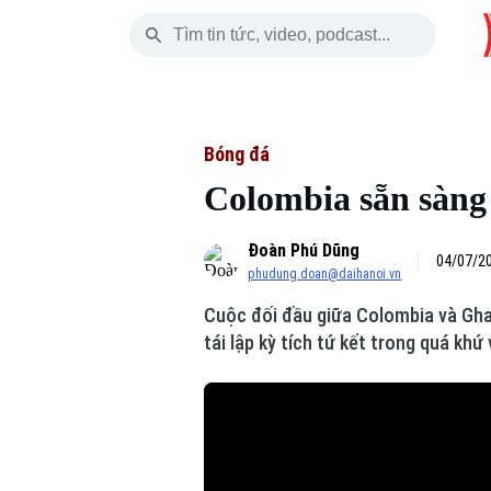
Thứ Năm
THỜI SỰ
HÀ NỘI
THẾ GIỚI
06 Tháng 08, 2026
Hà Nội
Nhịp sống Hà Nộ
Tin tức
Bóng đá
Colombia sẵn sàng
Chính trị
Người Hà Nội
Quân s
Đoàn Phú Dũng
Xã hội
Khoảnh khắc Hà 
Hồ sơ
04/07/20
phudung.doan@daihanoi.vn
An ninh trật tự
Ẩm thực
Người V
Cuộc đối đầu giữa Colombia và Ghan
tái lập kỳ tích tứ kết trong quá kh
Công nghệ
Skip Ad