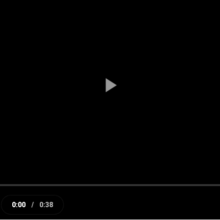
Play
Video
0:00
/
0:38
e
Current
Duration