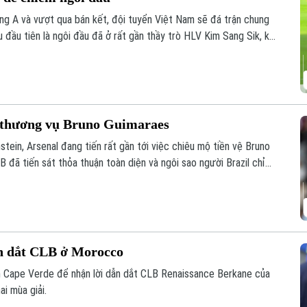
g A và vượt qua bán kết, đội tuyển Việt Nam sẽ đá trận chung
 đầu tiên là ngôi đầu đã ở rất gần thầy trò HLV Kim Sang Sik, khi
ượt trận cuối vòng bảng với Campuchia sau đây 2 ngày.
ất thương vụ Bruno Guimaraes
ein, Arsenal đang tiến rất gần tới việc chiêu mộ tiền vệ Bruno
 đã tiến sát thỏa thuận toàn diện và ngôi sao người Brazil chỉ
m tra y tế trước khi hoàn tất thương vụ.
n dắt CLB ở Morocco
ển Cape Verde để nhận lời dẫn dắt CLB Renaissance Berkane của
i mùa giải.