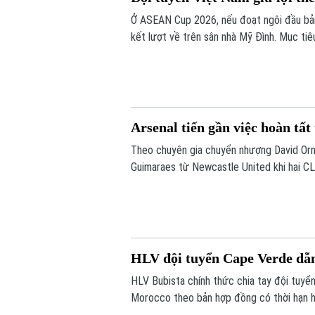
Ở ASEAN Cup 2026, nếu đoạt ngôi đầu bản
kết lượt về trên sân nhà Mỹ Đình. Mục tiêu
chúng ta có những lợi thế rõ ràng trước l
Arsenal tiến gần việc hoàn t
Theo chuyên gia chuyển nhượng David Ornst
Guimaraes từ Newcastle United khi hai CLB
còn chờ Newcastle cho phép tiến hành kiể
HLV đội tuyển Cape Verde dẫ
HLV Bubista chính thức chia tay đội tuy
Morocco theo bản hợp đồng có thời hạn ha