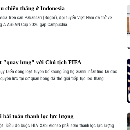
u chiến thắng ở Indonesia
esia trên sân Pakansari (Bogor), đội tuyển Việt Nam đã trở về
ảng A ASEAN Cup 2026 gặp Campuchia.
ạt "quay lưng" với Chủ tịch FIFA
ụy Điển đồng loạt tuyên bố không ủng hộ Gianni Infantino tái đắc
quyền lực tại cơ quan bóng đá thế giới tiếp tục leo thang.
 bài toán thanh lọc lực lượng
ột. Điều đó buộc HLV Xabi Alonso phải sớm thanh lọc lực lượng