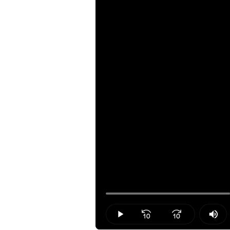
Loaded
:
25.94%
Play
Mut