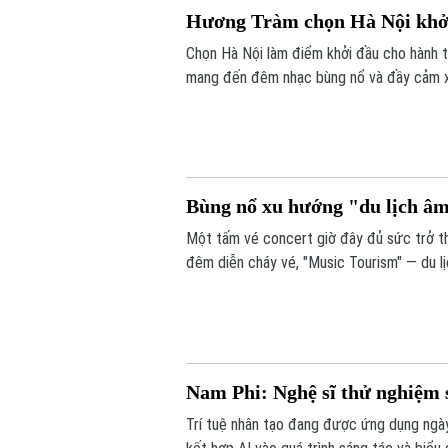
Hương Tràm chọn Hà Nội khởi
Chọn Hà Nội làm điểm khởi đầu cho hành t
mang đến đêm nhạc bùng nổ và đầy cảm xú
hẹn mở ra một chương mới đậm chất thể n
giọng ca hàng đầu V-pop.
Bùng nổ xu hướng "du lịch â
Một tấm vé concert giờ đây đủ sức trở thà
đêm diễn cháy vé, "Music Tourism" — du 
dẫn đầu, mở ra làn sóng trải nghiệm hoàn 
Nam Phi: Nghệ sĩ thử nghiệm 
Trí tuệ nhân tạo đang được ứng dụng ngày