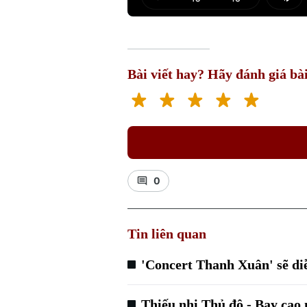
Play
Mut
Bài viết hay? Hãy đánh giá bài
0
Tin liên quan
'Concert Thanh Xuân' sẽ diễ
Thiếu nhi Thủ đô - Bay ca