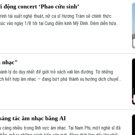
 động concert ‘Phao cứu sinh’
rình tái xuất nghệ thuật, nữ ca sĩ Hương Tràm sẽ chính thức
c vào ngày 1/8 tới tại Cung điền kinh Mỹ Đình. Đêm diễn hứa
ghiệm, đánh dấu sự trở lại đầy hứa hẹn của một trong những
m nhạc"
nh lý do duy nhất để giới trẻ xách vali lên đường. Từ những
lịch kết hợp âm nhạc — đang bứt phá thành xu hướng dịch chuyển
toàn mới cho du khách trẻ Việt.
sáng tác âm nhạc bằng AI
 càng nhiều trong lĩnh vực âm nhạc. Tại Nam Phi, một nghệ sĩ đã