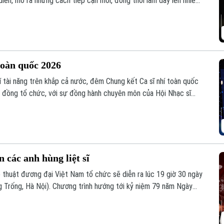
diễn, mở ra những cách tiếp cận mới, đồng thời làm dấy lên nhiều
t động nghệ thuật.
toàn quốc 2026
í tài năng trên khắp cả nước, đêm Chung kết Ca sĩ nhí toàn quốc
i đồng tổ chức, với sự đồng hành chuyên môn của Hội Nhạc sĩ
ông chỉ là đêm tranh tài của 32 gương mặt xuất sắc nhất mà còn
ược cất cánh bằng âm nhạc.
 các anh hùng liệt sĩ
 thuật đương đại Việt Nam tổ chức sẽ diễn ra lúc 19 giờ 30 ngày
g Trống, Hà Nội). Chương trình hướng tới kỷ niệm 79 năm Ngày