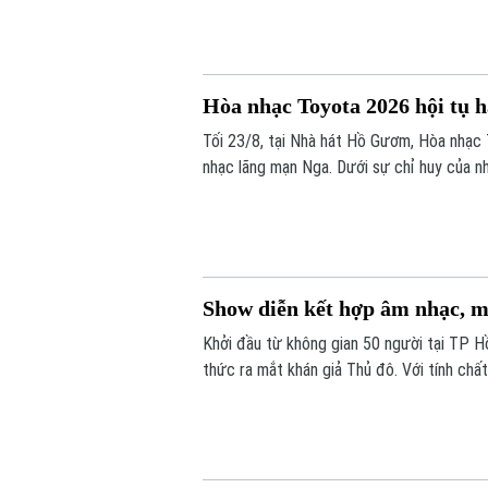
Hòa nhạc Toyota 2026 hội tụ 
Tối 23/8, tại Nhà hát Hồ Gươm, Hòa nhạc
nhạc lãng mạn Nga. Dưới sự chỉ huy của n
Giao hưởng Việt Nam sẽ trình diễn các t
Show diễn kết hợp âm nhạc, m
Khởi đầu từ không gian 50 người tại TP H
thức ra mắt khán giả Thủ đô. Với tính ch
dừng chân trải nghiệm nghệ thuật và cảm 