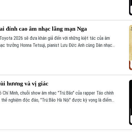
hai đỉnh cao âm nhạc lãng mạn Nga
 Toyota 2026 sẽ đưa khán giả đến với những kiệt tác của âm
hạc trưởng Honna Tetsuji, pianist Lưu Đức Anh cùng Dàn nhạc
ác phẩm đỉnh cao của âm nhạc lãng mạn Nga.
ùi hương và vị giác
ồ Chí Minh, chuỗi show âm nhạc "Trú:Bão" của rapper Táo chính
ất thể nghiệm độc đáo, "Trú:Bão Hà Nội" được kỳ vọng là điểm
xúc trọn vẹn.