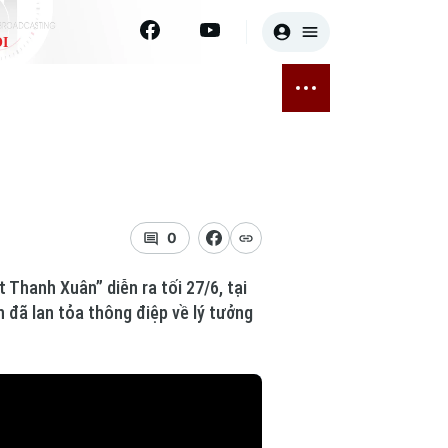
I
E
THỂ THAO
GIẢI TRÍ
ĐÃ PHÁT SÓNG
Bóng đá
Tin tức
ỡng
Quần vợt
Sao
sức khỏe
Golf
Điện ảnh
0
Thời trang
Thanh Xuân” diễn ra tối 27/6, tại
 đã lan tỏa thông điệp về lý tưởng
Âm nhạc