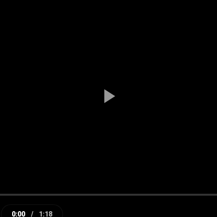
Play
Video
0:00
/
1:18