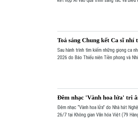
kết hợp AI vào quá trình sáng tác và biểu 
ý kiến về vai trò của công nghệ trong hoạ
Toả sáng Chung kết Ca sĩ nhí 
Sau hành trình tìm kiếm những giọng ca nh
2026 do Báo Thiếu niên Tiền phong và Nh
Việt Nam, đã chính thức khép lại. Đây kh
là sân khấu, nơi những ước mơ tuổi thơ đ
Đêm nhạc 'Vành hoa lửa' tri ân
Đêm nhạc “Vành hoa lửa” do Nhà hát Nghệ
26/7 tại Không gian Văn hóa Việt (79 Hàn
Thương binh - Liệt sĩ.