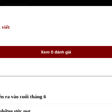
e
Current
Duration
Time
 viết
Xem 0 đánh giá
n ra vào cuối tháng 6
o những ước mơ