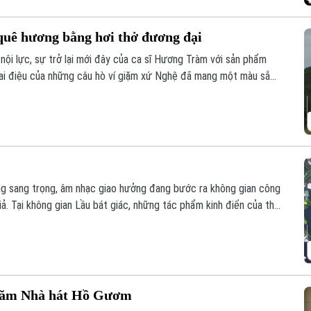
uê hương bằng hơi thở đương đại
nội lực, sự trở lại mới đây của ca sĩ Hương Tràm với sản phẩm
iai điệu của những câu hò ví giặm xứ Nghệ đã mang một màu sắc
ng sang trọng, âm nhạc giao hưởng đang bước ra không gian công
iả. Tại không gian Lầu bát giác, những tác phẩm kinh điển của thế
t Nam đã tạo nên một đêm nghệ thuật đặc biệt, nơi khoảng cách
 xóa nhòa.
 năm Nhà hát Hồ Gươm