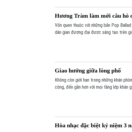
Hương Tràm làm mới câu hò q
Vốn quen thuộc với những bản Pop Ballad 
dân gian đương đại được sáng tạo trên g
hoàn toàn khác biệt.
Giao hưởng giữa lòng phố
Không còn giới hạn trong những khán phò
cộng, đến gần hơn với mọi tầng lớp khán g
giới hòa cùng các giai điệu dân gian Việ
giữa nghệ sĩ và công chúng gần như được
Hòa nhạc đặc biệt kỷ niệm 3