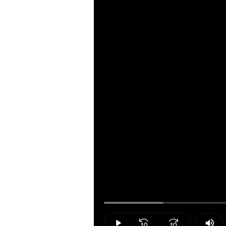
Loaded
:
12.67%