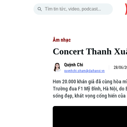
Thứ Bảy
THỜI SỰ
HÀ NỘI
THẾ GIỚI
08 Tháng 08, 2026
Hà Nội
Nhịp sống Hà Nộ
Tin tức
Âm nhạc
Concert Thanh Xuân
Chính trị
Người Hà Nội
Quân s
Quỳnh Chi
Xã hội
Khoảnh khắc Hà 
Hồ sơ
28/06/2
quynhchi.pham@daihanoi.vn
An ninh trật tự
Ẩm thực
Người V
Hơn 20.000 khán giả đã cùng hòa mì
Trường đua F1 Mỹ Đình, Hà Nội, do 
Công nghệ
sống đẹp, khát vọng cống hiến của 
Skip Ad