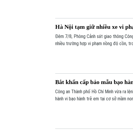
Hà Nội tạm giữ nhiều xe vi p
Đêm 7/8, Phòng Cảnh sát giao thông Công 
nhiều trường hợp vi phạm nồng độ cồn, t
Bắt khẩn cấp bảo mẫu bạo hà
Công an Thành phố Hồ Chí Minh vừa ra lệ
hành vi bạo hành trẻ em tại cơ sở mầm non 
năm 1971, quê Cần Thơ, là bảo mẫu tại T
Hồ Chí Minh.