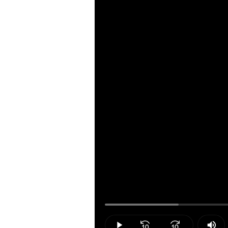
Loaded
:
15.50%