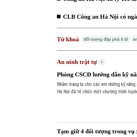
CLB Công an Hà Nội có ngày
Từ khoá
đối tượng đập phá ô tô
an
An ninh trật tự
Phòng CSCĐ hướng dẫn kỹ năn
Nhằm trang bị cho các em những kỹ năng
Hà Nội đã tổ chức một chương trình tuyên
an toàn của trẻ nhỏ mà còn là minh chứng 
"gần dân nhất" của lực lượng Công an Thủ
Tạm giữ 4 đối tượng trong vụ 