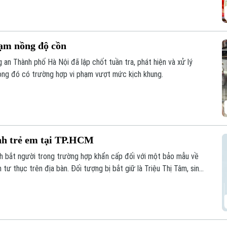
hạm nồng độ cồn
an Thành phố Hà Nội đã lập chốt tuần tra, phát hiện và xử lý
rong đó có trường hợp vi phạm vượt mức kịch khung.
nh trẻ em tại TP.HCM
nh bắt người trong trường hợp khẩn cấp đối với một bảo mẫu về
tư thục trên địa bàn. Đối tượng bị bắt giữ là Triệu Thị Tâm, sinh
rường mầm non tư thục Lá Xanh, phường Thuận Giao, Thành phố