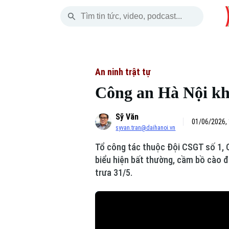
Chủ Nhật
THỜI SỰ
HÀ NỘI
THẾ GIỚI
09 Tháng 08, 2026
Hà Nội
Nhịp sống Hà Nộ
Tin tức
An ninh trật tự
Công an Hà Nội kh
Chính trị
Người Hà Nội
Quân s
Sỹ Văn
Xã hội
Khoảnh khắc Hà 
Hồ sơ
01/06/2026,
syvan.tran@daihanoi.vn
An ninh trật tự
Ẩm thực
Người V
Tổ công tác thuộc Đội CSGT số 1, 
biểu hiện bất thường, cầm bồ cào đ
Công nghệ
trưa 31/5.
Skip Ad