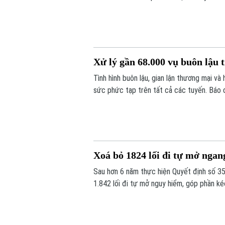
biệt nghiêm trọng, có tổ chức, diễn ra tro
Xử lý gần 68.000 vụ buôn lậu 
Tình hình buôn lậu, gian lận thương mại v
sức phức tạp trên tất cả các tuyến. Báo 
năm, lực lượng chức năng cả nước đã phát
kỳ năm ngoái.
Xoá bỏ 1824 lối đi tự mở ngan
Sau hơn 6 năm thực hiện Quyết định số 3
1.842 lối đi tự mở nguy hiểm, góp phần k