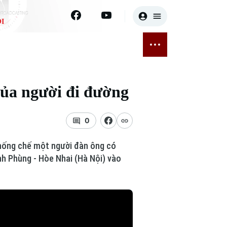
I
E
THỂ THAO
GIẢI TRÍ
ĐÃ PHÁT SÓNG
Bóng đá
Tin tức
của người đi đường
ỡng
Quần vợt
Sao
sức khỏe
Golf
Điện ảnh
0
Thời trang
khống chế một người đàn ông có
nh Phùng - Hòe Nhai (Hà Nội) vào
Âm nhạc