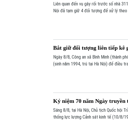
Liên quan đến vụ gây rối trước số nhà 3
Nội đã tạm giữ 4 đối tượng để xử lý theo 
Bắt giữ đối tượng liên tiếp kê
Ngày 8/8, Công an xã Bình Minh (thành phố
(sinh năm 1994, trú tại Hà Nội) để điều tr
hiện liên tiếp các vụ tháo bánh ô tô tại cá
Kỷ niệm 70 năm Ngày truyền t
Sáng 8/8, tại Hà Nội, Chủ tịch Quốc hội 
thống lực lượng Cảnh sát kinh tế (10/8/
buổi lễ có Ủy viên Bộ Chính trị, Thường t