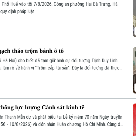
11 Phố Huế vào tối 7/8/2026, Công an phường Hai Bà Trưng, Hà
quy định pháp luật.
 gạch tháo trộm bánh ô tô
 Hà Nội) cho biết đã tạm giữ hình sự đối tượng Trịnh Duy Linh
a, làm rõ về hành vi "Trộm cắp tài sản". Đây là đối tượng đã thực
c khu đô thị.
hống lực lượng Cảnh sát kinh tế
Trần Thanh Mẫn dự và phát biểu tại Lễ kỷ niệm 70 năm Ngày truyền
1956 - 10/8/2026) và đón nhận Huân chương Hồ Chí Minh. Cùng dự
rực Ban Bí thư Trần Cẩm Tú.