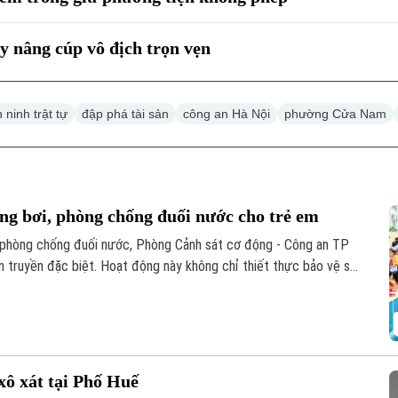
 nâng cúp vô địch trọn vẹn
 ninh trật tự
đập phá tài sản
công an Hà Nội
phường Cửa Nam
g bơi, phòng chống đuối nước cho trẻ em
 phòng chống đuối nước, Phòng Cảnh sát cơ động - Công an TP
 truyền đặc biệt. Hoạt động này không chỉ thiết thực bảo vệ sự
sinh động cho phong trào thi đua "Ba nhất", đặc biệt là tinh thần
 đô.
xô xát tại Phố Huế