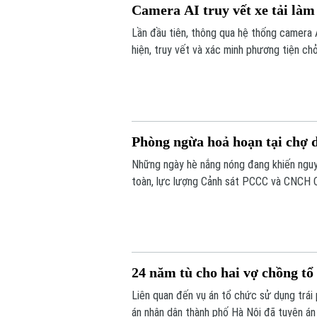
Camera AI truy vết xe tải làm 
Lần đầu tiên, thông qua hệ thống camera 
hiện, truy vết và xác minh phương tiện c
đến làm việc và xử lý theo quy định.
Phòng ngừa hoả hoạn tại chợ 
Những ngày hè nắng nóng đang khiến nguy
toàn, lực lượng Cảnh sát PCCC và CNCH C
các vi phạm nhằm hạn chế nguy cơ cháy n
24 năm tù cho hai vợ chồng tổ 
Liên quan đến vụ án tổ chức sử dụng trái 
án nhân dân thành phố Hà Nội đã tuyên án 