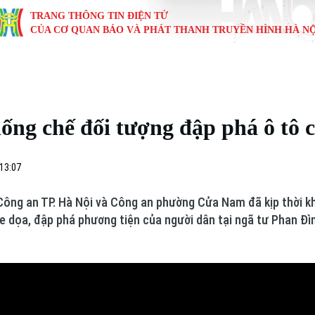
TRANG THÔNG TIN ĐIỆN TỬ
CỦA CƠ QUAN BÁO VÀ PHÁT THANH TRUYỀN HÌNH HÀ NỘ
KINH TẾ
NHÀ ĐẤT
TÀU VÀ XE
GIÁO DỤC
VĂN HÓA
SỨC KHỎ
i
Tin tức
Tin tức
Ô tô
Tin tức
Tin tức
Y tế
ống chế đối tượng đập phá ô tô 
ự
Cafe sáng
Đầu tư
Tàu
Tuyển sinh
Làng nghề
Dinh dư
Nội
Tài chính Ngân hàng
Căn hộ
Xe máy
Hướng nghiệp
Di tích
Tư vấn 
 13:07
iệt 4 phương
Doanh nghiệp
Đất đai
Thị trường
Công an TP. Hà Nội và Công an phường Cửa Nam đã kịp thời 
e dọa, đập phá phương tiện của người dân tại ngã tư Phan Đì
Kinh nghiệm
Đánh giá