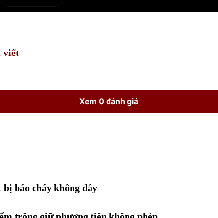
e
Current
Duration
Time
 viết
Xem 0 đánh giá
t bị báo cháy không dây
iểm trông giữ phương tiện không phép