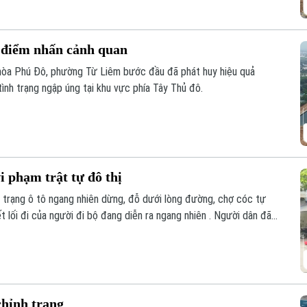
 điểm nhấn cảnh quan
hòa Phú Đô, phường Từ Liêm bước đầu đã phát huy hiệu quả
tình trạng ngập úng tại khu vực phía Tây Thủ đô.
 phạm trật tự đô thị
 trạng ô tô ngang nhiên dừng, đỗ dưới lòng đường, chợ cóc tự
ết lối đi của người đi bộ đang diễn ra ngang nhiên . Người dân đã
ng không ít lần ra quân xử lý, nhưng vi phạm vẫn liên tục tái diễn
chỉnh trang