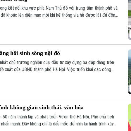
ọng kết nối khu vực phía Nam Thủ đô với trung tâm thành phố và
 đã khoác lên diện mạo mới khi hệ thống vỉa hè được lát đá đồng
g kỹ thuật hiện đại, tạo không gian khang trang, thông thoáng.
ng hồi sinh sông nội đô
nhất chủ trương nghiên cứu đầu tư xây dựng ba đập dâng trên
ề xuất của UBND thành phố Hà Nội. Việc triển khai các công
uồn nước, cải thiện chất lượng, môi trường các sông nội đô như
hả năng thích ứng với biến đổi khí hậu.
nh không gian sinh thái, văn hóa
ệm 50 năm thành lập và phát triển Vườn thú Hà Nội, Phó chủ tịch
hấn mạnh: Đây không chỉ là dấu mốc để nhìn lại hành trình xây
ịnh hướng nơi đây sẽ trở thành một không gian sinh thái, giáo