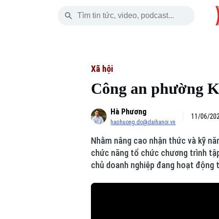
Thứ Sáu
THỜI SỰ
HÀ NỘI
THẾ GIỚI
07 Tháng 08, 2026
Hà Nội
Nhịp sống Hà Nộ
Tin tức
Xã hội
Công an phường K
Chính trị
Người Hà Nội
Quân s
Hà Phương
Xã hội
Khoảnh khắc Hà 
Hồ sơ
11/06/202
haphuong.do@daihanoi.vn
An ninh trật tự
Ẩm thực
Người V
Nhằm nâng cao nhận thức và kỹ năn
chức năng tổ chức chương trình tậ
Công nghệ
chủ doanh nghiệp đang hoạt động t
Skip Ad