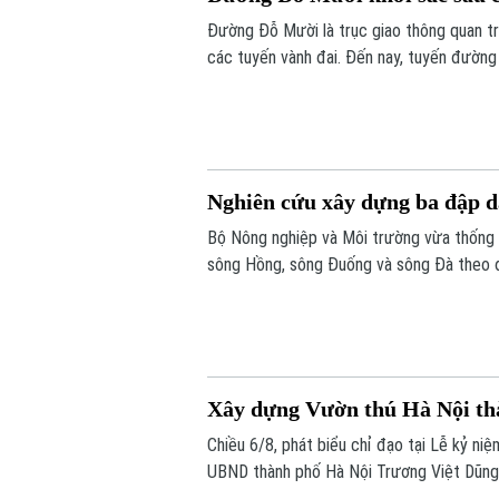
Đường Đỗ Mười là trục giao thông quan tr
các tuyến vành đai. Đến nay, tuyến đường
bộ, kết hợp cây xanh, chiếu sáng và hạ tần
Nghiên cứu xây dựng ba đập dâ
Bộ Nông nghiệp và Môi trường vừa thống 
sông Hồng, sông Đuống và sông Đà theo đ
trình được kỳ vọng sẽ góp phần bổ cập ng
Tô Lịch, Nhuệ và Đáy, đồng thời nâng cao k
Xây dựng Vườn thú Hà Nội thà
Chiều 6/8, phát biểu chỉ đạo tại Lễ kỷ ni
UBND thành phố Hà Nội Trương Việt Dũng n
dựng, mà còn mở ra chặng đường mới với đ