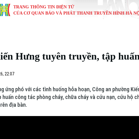
TRANG THÔNG TIN ĐIỆN TỬ
CỦA CƠ QUAN BÁO VÀ PHÁT THANH TRUYỀN HÌNH HÀ NỘ
KINH TẾ
NHÀ ĐẤT
TÀU VÀ XE
GIÁO DỤC
VĂN HÓA
SỨC KHỎ
i
Tin tức
Tin tức
Ô tô
Tin tức
Tin tức
Y tế
iến Hưng tuyên truyền, tập hu
ự
Cafe sáng
Đầu tư
Tàu
Tuyển sinh
Làng nghề
Dinh dư
Nội
Tài chính Ngân hàng
Căn hộ
Xe máy
Hướng nghiệp
Di tích
Tư vấn 
6, 22:07
iệt 4 phương
Doanh nghiệp
Đất đai
Thị trường
g ứng phó với các tình huống hỏa hoạn, Công an phường Kiế
p huấn công tác phòng cháy, chữa cháy và cứu nạn, cứu hộ 
Kinh nghiệm
Đánh giá
rên địa bàn.