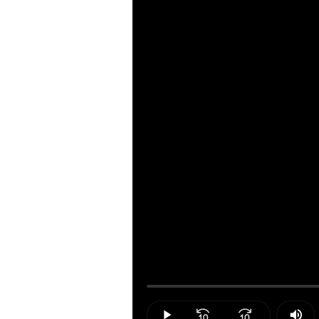
Loaded
:
0.00%