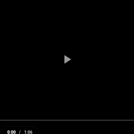
Play
Video
0:00
/
1:06