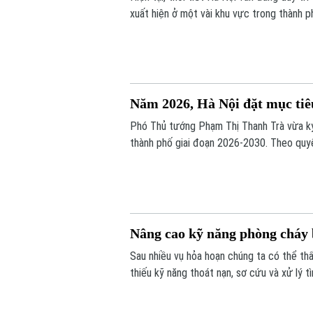
xuất hiện ở một vài khu vực trong thành 
cao trên 90% khiến cảm giác hơi ẩm ướt.
Năm 2026, Hà Nội đặt mục ti
Phó Thủ tướng Phạm Thị Thanh Trà vừa ký
thành phố giai đoạn 2026-2030. Theo quy
từng năm. Năm 2026, nhiều địa phương đư
Minh đạt 96%. Đến năm 2030, tất cả các 
100%.
Nâng cao kỹ năng phòng cháy 
Sau nhiều vụ hỏa hoạn chúng ta có thể thấ
thiếu kỹ năng thoát nạn, sơ cứu và xử lý t
Nội đang đổi mới cách tuyên truyền phòng 
thực hành.