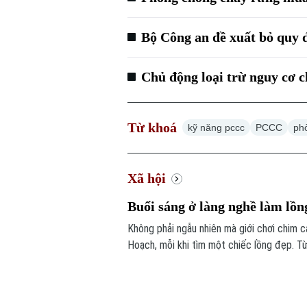
Bộ Công an đề xuất bỏ quy 
Chủ động loại trừ nguy cơ c
Từ khoá
kỹ năng pccc
PCCC
ph
Xã hội
Buổi sáng ở làng nghề làm lồ
Không phải ngẫu nhiên mà giới chơi chim 
Hoạch, mỗi khi tìm một chiếc lồng đẹp. Từ
lồng chim ở Việt Nam. Mỗi sản phẩm không
tác, sự am hiểu tập tính của từng loài ch