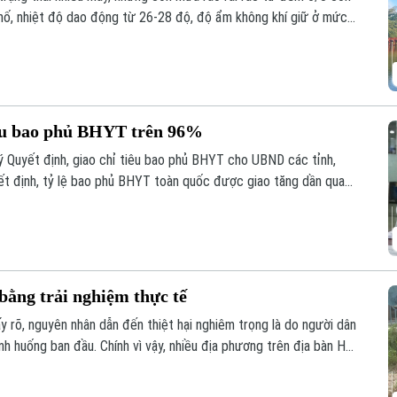
phố, nhiệt độ dao động từ 26-28 độ, độ ẩm không khí giữ ở mức
êu bao phủ BHYT trên 96%
 Quyết định, giao chỉ tiêu bao phủ BHYT cho UBND các tỉnh,
ết định, tỷ lệ bao phủ BHYT toàn quốc được giao tăng dần qua
ợc giao chỉ tiêu ở mức cao như Hà Nội đạt 96,25%, TP Hồ Chí
tỉnh, thành phố đều phải hoàn thành mục tiêu bao phủ BHYT
bằng trải nghiệm thực tế
y rõ, nguyên nhân dẫn đến thiệt hại nghiêm trọng là do người dân
ình huống ban đầu. Chính vì vậy, nhiều địa phương trên địa bàn Hà
cháy, chữa cháy, từ nghe phổ biến sang trực tiếp trải nghiệm,