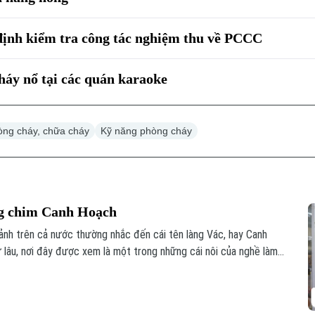
định kiểm tra công tác nghiệm thu về PCCC
háy nổ tại các quán karaoke
òng cháy, chữa cháy
Kỹ năng phòng cháy
ng chim Canh Hoạch
cảnh trên cả nước thường nhắc đến cái tên làng Vác, hay Canh
 lâu, nơi đây được xem là một trong những cái nôi của nghề làm
 chỉ đáp ứng nhu cầu nuôi chim mà còn thể hiện trình độ chế
im và óc thẩm mỹ của người thợ.