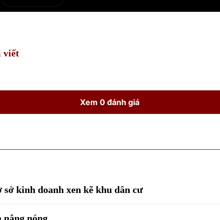
e
Current
Duration
Time
 viết
Xem 0 đánh giá
ơ sở kinh doanh xen kẽ khu dân cư
a nắng nóng