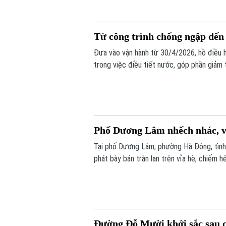
Từ công trình chống ngập đến
Đưa vào vận hành từ 30/4/2026, hồ điều 
trong việc điều tiết nước, góp phần giảm 
Phố Dương Lâm nhếch nhác, vi
Tại phố Dương Lâm, phường Hà Đông, tình
phát bày bán tràn lan trên vỉa hè, chiếm h
nhiều lần phản ánh, lực lượng chức năng cũ
ngay sau khi các đợt kiểm tra kết thúc.
Đường Đỗ Mười khởi sắc sau 