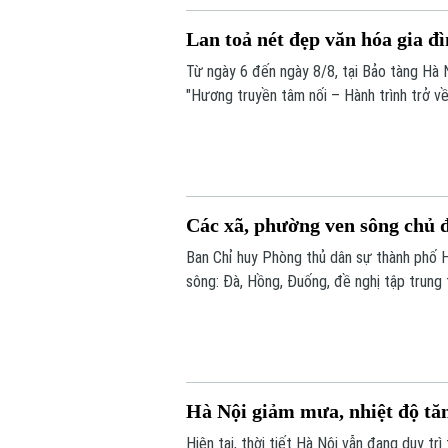
Lan toả nét đẹp văn hóa gia đ
Từ ngày 6 đến ngày 8/8, tại Bảo tàng Hà N
"Hương truyền tâm nối – Hành trình trở về
nhóm sinh viên ngành Quản trị truyền thô
Các xã, phường ven sông chủ đ
Ban Chỉ huy Phòng thủ dân sự thành phố 
sông: Đà, Hồng, Đuống, đề nghị tập trung 
chứa thủy điện Hòa Bình.
Hà Nội giảm mưa, nhiệt độ tă
Hiện tại, thời tiết Hà Nội vẫn đang duy tr