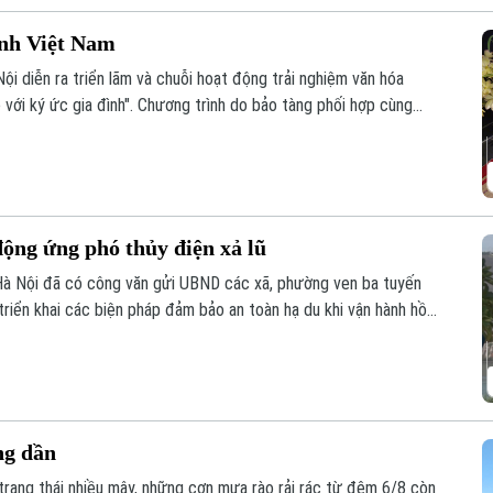
ình Việt Nam
ội diễn ra triển lãm và chuỗi hoạt động trải nghiệm văn hóa
 với ký ức gia đình". Chương trình do bảo tàng phối hợp cùng
ng đa phương tiện, Trường Đại học FPT Hà Nội thực hiện.
ộng ứng phó thủy điện xả lũ
Hà Nội đã có công văn gửi UBND các xã, phường ven ba tuyến
triển khai các biện pháp đảm bảo an toàn hạ du khi vận hành hồ
ng dần
ì trạng thái nhiều mây, những cơn mưa rào rải rác từ đêm 6/8 còn