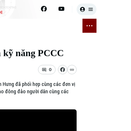
I
E
THỂ THAO
GIẢI TRÍ
ĐÃ PHÁT SÓNG
Bóng đá
Tin tức
ấn kỹ năng PCCC
ỡng
Quần vợt
Sao
sức khỏe
Golf
Điện ảnh
0
Thời trang
n Hưng đã phối hợp cùng các đơn vị
cho đông đảo người dân cùng các
Âm nhạc