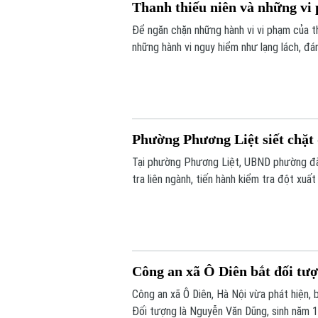
Thanh thiếu niên và những vi 
Để ngăn chặn những hành vi vi phạm của t
những hành vi nguy hiểm như lạng lách, đá
tăng cường tuần tra, kiểm soát và xử lý 
Phường Phương Liệt siết chặt
Tại phường Phương Liệt, UBND phường đã 
tra liên ngành, tiến hành kiểm tra đột xu
thời phát hiện, chấn chỉnh các vi phạm, b
Công an xã Ô Diên bắt đối tượ
Công an xã Ô Diên, Hà Nội vừa phát hiện, 
Đối tượng là Nguyễn Văn Dũng, sinh năm 1