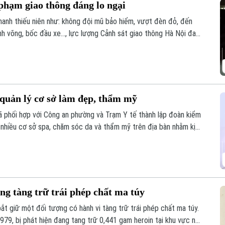
phạm giao thông đáng lo ngại
hanh thiếu niên như: không đội mũ bảo hiểm, vượt đèn đỏ, đến
nh võng, bốc đầu xe..., lực lượng Cảnh sát giao thông Hà Nội đang
nghiêm các trường hợp vi phạm.
 quản lý cơ sở làm đẹp, thẩm mỹ
phối hợp với Công an phường và Trạm Y tế thành lập đoàn kiểm
ất nhiều cơ sở spa, chăm sóc da và thẩm mỹ trên địa bàn nhằm kịp
ảo đảm quyền lợi và an toàn cho người dân.
ng tàng trữ trái phép chất ma túy
bắt giữ một đối tượng có hành vi tàng trữ trái phép chất ma túy.
979, bị phát hiện đang tang trữ 0,441 gam heroin tại khu vực ngã