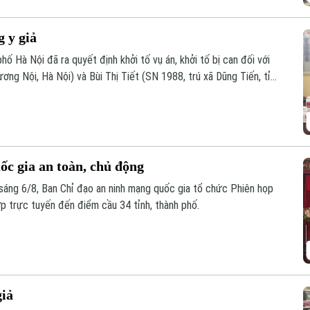
g y giả
ố Hà Nội đã ra quyết định khởi tố vụ án, khởi tố bị can đối với
g Nội, Hà Nội) và Bùi Thị Tiết (SN 1988, trú xã Dũng Tiến, tỉnh
àng giả là thuốc chữa bệnh" theo khoản 1, Điều 194 Bộ luật Hình
c gia an toàn, chủ động
áng 6/8, Ban Chỉ đạo an ninh mạng quốc gia tổ chức Phiên họp
ợp trực tuyến đến điểm cầu 34 tỉnh, thành phố.
giả