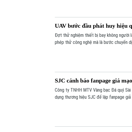
định.
UAV bước đầu phát huy hiệu q
Đợt thử nghiệm thiết bị bay không người 
phép thử công nghệ mà là bước chuyển dị
tầm thấp, quyết tâm xóa bỏ các "điểm mù" 
SJC cảnh báo fanpage giả mạo
Công ty TNHH MTV Vàng bạc Đá quý Sài Gò
dụng thương hiệu SJC để lập fanpage giả 
lừa đảo khách hàng.