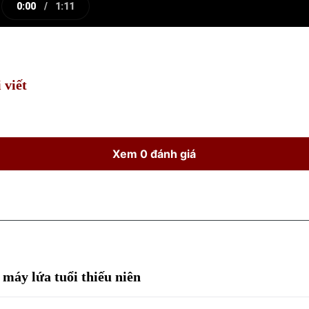
0:00
/
1:11
e
Current
Duration
Time
 viết
Xem 0 đánh giá
máy lứa tuổi thiếu niên