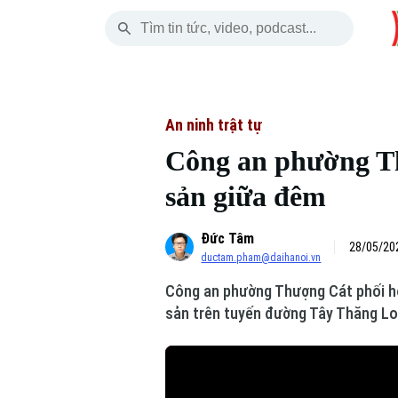
Thứ Sáu
THỜI SỰ
HÀ NỘI
THẾ GIỚI
07 Tháng 08, 2026
Hà Nội
Nhịp sống Hà Nộ
Tin tức
An ninh trật tự
Công an phường Th
Chính trị
Người Hà Nội
Quân s
sản giữa đêm
Xã hội
Khoảnh khắc Hà 
Hồ sơ
Đức Tâm
An ninh trật tự
Ẩm thực
28/05/202
Người V
ductam.pham@daihanoi.vn
Công an phường Thượng Cát phối hợ
Công nghệ
sản trên tuyến đường Tây Thăng L
Skip Ad