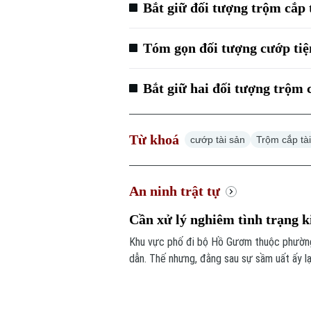
Bắt giữ đối tượng trộm cắp 
Tóm gọn đối tượng cướp ti
Bắt giữ hai đối tượng trộm 
Từ khoá
cướp tài sản
Trộm cắp tà
An ninh trật tự
Cần xử lý nghiêm tình trạng k
Khu vực phố đi bộ Hồ Gươm thuộc phường 
dẫn. Thế nhưng, đằng sau sự sầm uất ấy lạ
công khai với giá siêu rẻ. Đáng nói hơn, 
chiêu trò đối phó tinh vi.