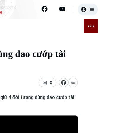
I
E
THỂ THAO
GIẢI TRÍ
ĐÃ PHÁT SÓNG
Bóng đá
Tin tức
ùng dao cướp tài
ỡng
Quần vợt
Sao
sức khỏe
Golf
Điện ảnh
0
Thời trang
giữ 4 đối tượng dùng dao cướp tài
Âm nhạc