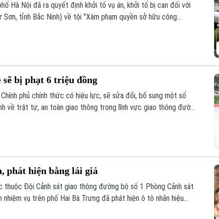
ố Hà Nội đã ra quyết định khởi tố vụ án, khởi tố bị can đối với
 Sơn, tỉnh Bắc Ninh) về tội "Xâm phạm quyền sở hữu công
 sẽ bị phạt 6 triệu đồng
Chính phủ chính thức có hiệu lực, sẽ sửa đổi, bổ sung một số
nh về trật tự, an toàn giao thông trong lĩnh vực giao thông đường
lái xe. Trong đó, đáng chú ý là hành vi dán đề can, thay đổi biển
, phát hiện bằng lái giả
c thuộc Đội Cảnh sát giao thông đường bộ số 1 Phòng Cảnh sát
m nhiệm vụ trên phố Hai Bà Trưng đã phát hiện ô tô nhãn hiệu
1 đỗ xe tại vị trí có biển cấm đỗ và tiến hành kiểm tra theo quy