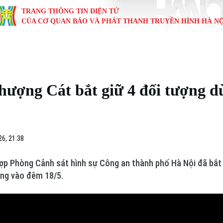
TRANG THÔNG TIN ĐIỆN TỬ
CỦA CƠ QUAN BÁO VÀ PHÁT THANH TRUYỀN HÌNH HÀ NỘ
KINH TẾ
NHÀ ĐẤT
TÀU VÀ XE
GIÁO DỤC
VĂN HÓA
SỨC KHỎ
i
Tin tức
Tin tức
Ô tô
Tin tức
Tin tức
Y tế
ượng Cát bắt giữ 4 đối tượng d
ự
Cafe sáng
Đầu tư
Tàu
Tuyển sinh
Làng nghề
Dinh dư
Nội
Tài chính Ngân hàng
Căn hộ
Xe máy
Hướng nghiệp
Di tích
Tư vấn 
6, 21:38
iệt 4 phương
Doanh nghiệp
Đất đai
Thị trường
p Phòng Cảnh sát hình sự Công an thành phố Hà Nội đã bắt 
Kinh nghiệm
Đánh giá
ong vào đêm 18/5.