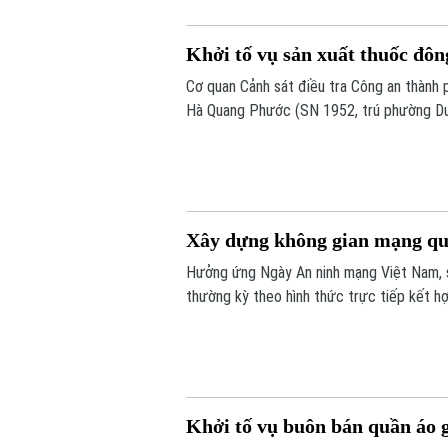
Khởi tố vụ sản xuất thuốc đôn
Cơ quan Cảnh sát điều tra Công an thành ph
Hà Quang Phước (SN 1952, trú phường Dươn
Phú Thọ) về hành vi "Sản xuất, buôn bán h
sự.
Xây dựng không gian mạng quố
Hưởng ứng Ngày An ninh mạng Việt Nam, s
thường kỳ theo hình thức trực tiếp kết h
Khởi tố vụ buôn bán quần áo 