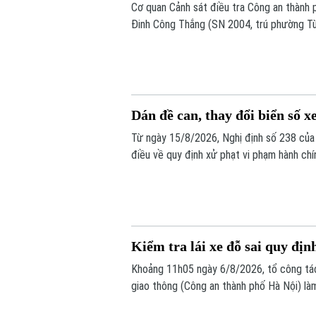
Cơ quan Cảnh sát điều tra Công an thành ph
Đinh Công Thắng (SN 2004, trú phường Từ
nghiệp".
Dán đề can, thay đổi biển số xe
Từ ngày 15/8/2026, Nghị định số 238 của 
điều về quy định xử phạt vi phạm hành chí
bộ như: trừ điểm, phục hồi điểm giấy phép 
số xe sẽ bị phạt 6 triệu đồng.
Kiểm tra lái xe đỗ sai quy định
Khoảng 11h05 ngày 6/8/2026, tổ công tá
giao thông (Công an thành phố Hà Nội) là
Toyota Fortuner, biển kiểm soát 17A-080.5