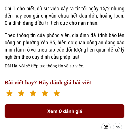
Khoảnh khắc Hà Nội
Quân sự
Chị T cho biết, dù sự việc xảy ra từ tối ngày 15/2 nhưng
Tin tức
Nhà đất
Công nghệ
Ẩm thực
đến nay con gái chị vẫn chưa hết đau đớn, hoảng loạn.
Hồ sơ
Cafe sáng
Gia đình đang điều trị tích cực cho nạn nhân.
Tin tức
Tàu và Xe
Người Việt 4 phương
Tài chính Ngân hàng
Theo
t
hông tin của phóng viên, gia đình đã trình báo lên
Đầu tư
Ô tô
công an phường Yên Sở, hiện cơ quan công an đang xác
Giáo dục
Doanh nghiệp
minh làm rõ và triệu tập các đối tượng liên quan để xử lý
Căn hộ
Tàu
nghiêm theo quy định của pháp luật
Tin tức
Văn hóa
Đất đai
Đài Hà Nội sẽ tiếp tục thông tin về sự việc.
Xe máy
Tuyển sinh
Tin tức
Sức khỏe
Kinh nghiệm
Thị trường
Bài viết hay? Hãy đánh giá bài viết
Hướng nghiệp
Làng nghề
Y tế
Thể thao
Đánh giá
Di tích
Dinh dưỡng
Bóng đá
Giải trí
Xem 0 đánh giá
Tư vấn sức khỏe
Quần vợt
Tin tức
Đã phát sóng