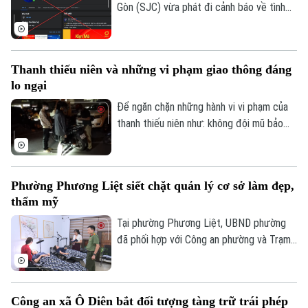
Gòn (SJC) vừa phát đi cảnh báo về tình
trạng các đối tượng lợi dụng thương hiệu
SJC để lập fanpage giả mạo, mời chào
giao dịch vàng và thu thập thông tin cá
Thanh thiếu niên và những vi phạm giao thông đáng
nhân nhằm lừa đảo khách hàng.
lo ngại
Để ngăn chặn những hành vi vi phạm của
thanh thiếu niên như: không đội mũ bảo
hiểm, vượt đèn đỏ, đến những hành vi
nguy hiểm như lạng lách, đánh võng, bốc
đầu xe..., lực lượng Cảnh sát giao thông
Phường Phương Liệt siết chặt quản lý cơ sở làm đẹp,
Hà Nội đang tăng cường tuần tra, kiểm
thẩm mỹ
soát và xử lý nghiêm các trường hợp vi
phạm.
Tại phường Phương Liệt, UBND phường
đã phối hợp với Công an phường và Trạm
Y tế thành lập đoàn kiểm tra liên ngành,
tiến hành kiểm tra đột xuất nhiều cơ sở
spa, chăm sóc da và thẩm mỹ trên địa
Công an xã Ô Diên bắt đối tượng tàng trữ trái phép
bàn nhằm kịp thời phát hiện, chấn chỉnh