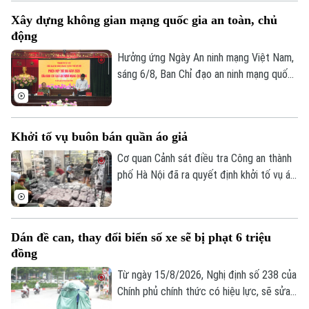
và Bùi Thị Tiết (SN 1988, trú xã Dũng
Xây dựng không gian mạng quốc gia an toàn, chủ
Tiến, tỉnh Phú Thọ) về hành vi "Sản xuất,
Theo dõi Hà Nội On
động
buôn bán hàng giả là thuốc chữa bệnh"
theo khoản 1, Điều 194 Bộ luật Hình sự.
Hưởng ứng Ngày An ninh mạng Việt Nam,
sáng 6/8, Ban Chỉ đạo an ninh mạng quốc
gia tổ chức Phiên họp thường kỳ theo
hình thức trực tiếp kết hợp trực tuyến
đến điểm cầu 34 tỉnh, thành phố.
Khởi tố vụ buôn bán quần áo giả
Cơ quan Cảnh sát điều tra Công an thành
phố Hà Nội đã ra quyết định khởi tố vụ án,
khởi tố bị can đối với Đinh Công Thắng
(SN 2004, trú phường Từ Sơn, tỉnh Bắc
Ninh) về tội "Xâm phạm quyền sở hữu
Dán đề can, thay đổi biển số xe sẽ bị phạt 6 triệu
công nghiệp".
đồng
Từ ngày 15/8/2026, Nghị định số 238 của
Chính phủ chính thức có hiệu lực, sẽ sửa
đổi, bổ sung một số điều về quy định xử