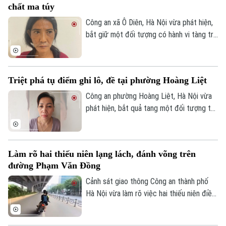
chất ma túy
các vi phạm, bảo đảm quyền lợi và an toàn
cho người dân.
Công an xã Ô Diên, Hà Nội vừa phát hiện,
bắt giữ một đối tượng có hành vi tàng trữ
trái phép chất ma túy. Đối tượng là
Nguyễn Văn Dũng, sinh năm 1979, bị phát
hiện đang tang trữ 0,441 gam heroin tại
Triệt phá tụ điểm ghi lô, đề tại phường Hoàng Liệt
Liên hệ đường dây nóng (bấm để gọi)
khu vực ngã ba đường Thượng Hội - Tân
Tòa soạn
Tòa soạn
Lập.
Công an phường Hoàng Liệt, Hà Nội vừa
phát hiện, bắt quả tang một đối tượng tổ
0865.116.699 (hotline)
0865.116.699
chức đánh bạc dưới hình thức ghi số lô,
đề.
Làm rõ hai thiếu niên lạng lách, đánh võng trên
đường Phạm Văn Đồng
Cảnh sát giao thông Công an thành phố
Hà Nội vừa làm rõ việc hai thiếu niên điều
khiển xe máy lạng lách, đánh võng trên
đường Phạm Văn Đồng, gây nguy hiểm