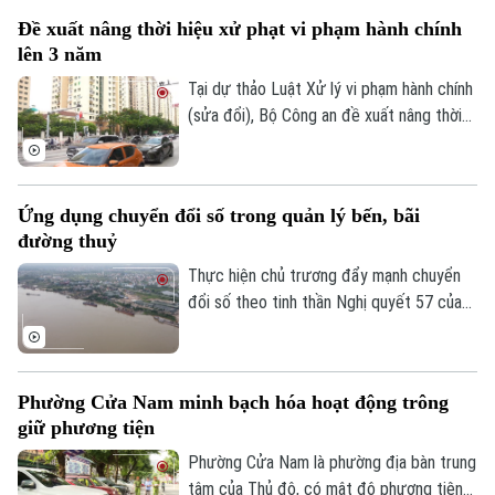
cho người tham gia giao thông.
Đề xuất nâng thời hiệu xử phạt vi phạm hành chính
lên 3 năm
Tại dự thảo Luật Xử lý vi phạm hành chính
(sửa đổi), Bộ Công an đề xuất nâng thời
hiệu xử phạt vi phạm hành chính lên 3 năm
nhằm ngăn chặn chủ phương tiện vi phạm
giao thông lợi dụng kẽ hở để né “phạt
Ứng dụng chuyển đổi số trong quản lý bến, bãi
nguội” khi đăng kiểm.
đường thuỷ
Thực hiện chủ trương đẩy mạnh chuyển
đổi số theo tinh thần Nghị quyết 57 của
Trung ương, lực lượng Cảnh sát đường
thủy - Công an Thành phố Hà Nội đã hoàn
thành việc số hóa toàn bộ bến thủy nội
Phường Cửa Nam minh bạch hóa hoạt động trông
địa, bến bãi tập kết vật liệu xây dựng trên
giữ phương tiện
tuyến quản lý.
Phường Cửa Nam là phường địa bàn trung
tâm của Thủ đô, có mật độ phương tiện