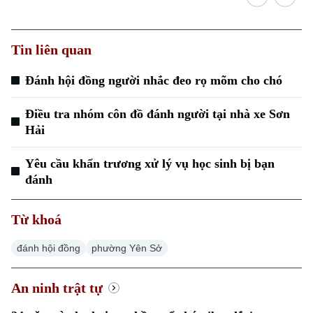
Golf
Sao
Tin liên quan
Điện ảnh
Đánh hội đồng người nhắc đeo rọ mõm cho chó
Thời trang
Điều tra nhóm côn đồ đánh người tại nhà xe Sơn
Âm nhạc
Hải
Yêu cầu khẩn trương xử lý vụ học sinh bị bạn
đánh
Từ khoá
đánh hội đồng
phường Yên Sở
An ninh trật tự