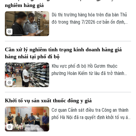
nghiêm hàng giả
Dù thị trường hàng hóa trên địa bàn Thủ
đô trong tháng 7/2026 cơ bản ổn định,
tuy nhiên tình trạng kinh doanh hàng giả,
hàng lậu và gian lận thương mại vẫn tiềm
ẩn nhiều diễn biến phức tạp. Lực lượng
Cần xử lý nghiêm tình trạng kinh doanh hàng giả
Quản lý thị trường Hà Nội đang tiếp tục
hàng nhái tại phố đi bộ
siết chặt kiểm soát, đặc biệt là trên môi
trường thương mại điện tử.
Khu vực phố đi bộ Hồ Gươm thuộc
phường Hoàn Kiếm từ lâu đã trở thành
điểm đến văn hóa, du lịch hấp dẫn. Thế
nhưng, đằng sau sự sầm uất ấy lại là một
thực trạng đáng ngại: hàng giả, hàng nhái
Khởi tố vụ sản xuất thuốc đông y giả
được bày bán công khai với giá siêu rẻ.
Đáng nói hơn, dù lực lượng chức năng đã
Cơ quan Cảnh sát điều tra Công an thành
kiểm tra nhưng đều khó xử lý bởi những
phố Hà Nội đã ra quyết định khởi tố vụ án,
chiêu trò đối phó tinh vi.
khởi tố bị can đối với Hà Quang Phước
(SN 1952, trú phường Dương Nội, Hà Nội)