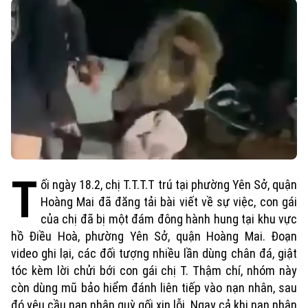
T
ối ngày 18.2, chị T.T.T.T trú tại phường Yên Sở, quận
Hoàng Mai đã đăng tải bài viết về sự việc, con gái
của chị đã bị một đám đông hành hung tại khu vực
hồ Điều Hoà, phường Yên Sở, quận Hoàng Mai. Đoạn
video ghi lại, các đối tượng nhiều lần dùng chân đá, giật
tóc kèm lời chửi bới con gái chị T. Thậm chí, nhóm này
còn dùng mũ bảo hiểm đánh liên tiếp vào nạn nhân, sau
đó yêu cầu nạn nhân quỳ gối xin lỗi. Ngay cả khi nạn nhân