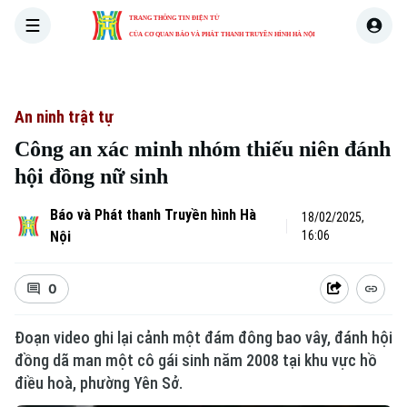
TRANG THÔNG TIN ĐIỆN TỬ
CỦA CƠ QUAN BÁO VÀ PHÁT THANH TRUYỀN HÌNH HÀ NỘI
THỜI SỰ
HÀ NỘI
THẾ GIỚI
KINH TẾ
NHÀ ĐẤT
An ninh trật tự
Công an xác minh nhóm thiếu niên đánh
hội đồng nữ sinh
Báo và Phát thanh Truyền hình Hà
18/02/2025,
Nội
16:06
0
Đoạn video ghi lại cảnh một đám đông bao vây, đánh hội
đồng dã man một cô gái sinh năm 2008 tại khu vực hồ
điều hoà, phường Yên Sở.