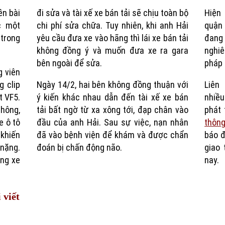
ền bài
đi sửa và tài xế xe bán tải sẽ chịu toàn bộ
Hiện
Time
c một
chi phí sửa chữa. Tuy nhiên, khi anh Hải
quận
 trong
yêu cầu đưa xe vào hãng thì lái xe bán tải
đang
không đồng ý và muốn đưa xe ra gara
nghiê
bên ngoài để sửa.
pháp 
g viên
g clip
Ngày 14/2, hai bên không đồng thuận với
Liên 
t VF5.
ý kiến khác nhau dẫn đến tài xế xe bán
nhiều
hông,
tải bất ngờ từ xa xông tới, đạp chân vào
phát
e ô tô
đầu của anh Hải. Sau sự việc, nạn nhân
thôn
khiến
đã vào bệnh viện để khám và được chẩn
báo đ
nặng.
đoán bị chấn động não.
giao 
ang xe
nay.
 viết