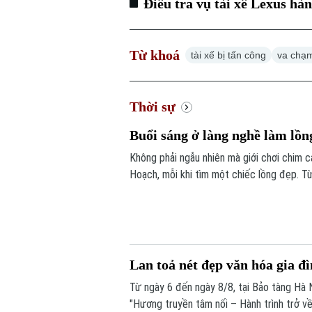
Điều tra vụ tài xế Lexus hà
Từ khoá
tài xế bị tấn công
va chạm
Thời sự
Buổi sáng ở làng nghề làm lồ
Không phải ngẫu nhiên mà giới chơi chim 
Hoạch, mỗi khi tìm một chiếc lồng đẹp. Từ
lồng chim ở Việt Nam. Mỗi sản phẩm không
tác, sự am hiểu tập tính của từng loài ch
Lan toả nét đẹp văn hóa gia đ
Từ ngày 6 đến ngày 8/8, tại Bảo tàng Hà N
"Hương truyền tâm nối – Hành trình trở về