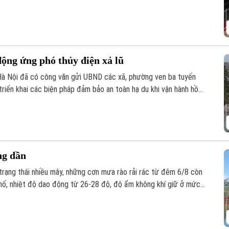
ng đa phương tiện, Trường Đại học FPT Hà Nội thực hiện.
ộng ứng phó thủy điện xả lũ
Hà Nội đã có công văn gửi UBND các xã, phường ven ba tuyến
triển khai các biện pháp đảm bảo an toàn hạ du khi vận hành hồ
ng dần
ì trạng thái nhiều mây, những cơn mưa rào rải rác từ đêm 6/8 còn
phố, nhiệt độ dao động từ 26-28 độ, độ ẩm không khí giữ ở mức