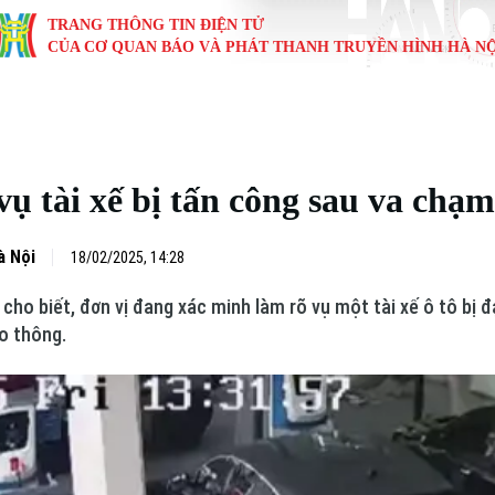
TRANG THÔNG TIN ĐIỆN TỬ
CỦA CƠ QUAN BÁO VÀ PHÁT THANH TRUYỀN HÌNH HÀ NỘ
KINH TẾ
NHÀ ĐẤT
TÀU VÀ XE
GIÁO DỤC
VĂN HÓA
SỨC KHỎ
i
Tin tức
Tin tức
Ô tô
Tin tức
Tin tức
Y tế
ụ tài xế bị tấn công sau va chạ
ự
Cafe sáng
Đầu tư
Tàu
Tuyển sinh
Làng nghề
Dinh dư
Nội
Tài chính Ngân hàng
Căn hộ
Xe máy
Hướng nghiệp
Di tích
Tư vấn 
à Nội
18/02/2025, 14:28
cho biết, đơn vị đang xác minh làm rõ vụ một tài xế ô tô bị 
iệt 4 phương
Doanh nghiệp
Đất đai
Thị trường
ao thông.
Kinh nghiệm
Đánh giá