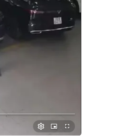
Picture-
Fullscreen
in-