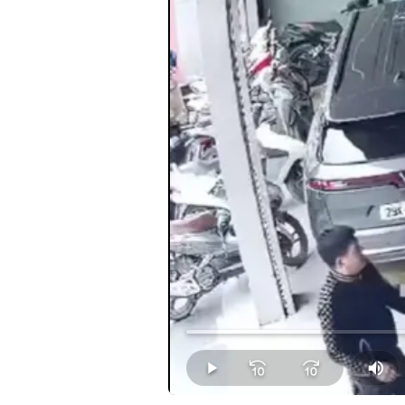
Loaded
:
5.43%
Play
Mut