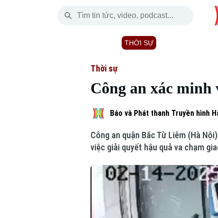
Thứ Sáu
THỜI SỰ
HÀ NỘI
THẾ GIỚI
07 Tháng 08, 2026
Hà Nội
Nhịp sống Hà Nộ
Tin tức
Thời sự
Công an xác minh v
Chính trị
Người Hà Nội
Quân s
Xã hội
Khoảnh khắc Hà 
Hồ sơ
Báo và Phát thanh Truyền hình H
Công an quận Bắc Từ Liêm (Hà Nội) 
An ninh trật tự
Ẩm thực
Người V
việc giải quyết hậu quả va chạm gi
Công nghệ
Skip Ad