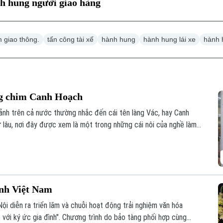
nh hung người giao hàng
 giao thông.
tấn công tài xế
hành hung
hành hung lái xe
hành 
ng chim Canh Hoạch
cảnh trên cả nước thường nhắc đến cái tên làng Vác, hay Canh
 lâu, nơi đây được xem là một trong những cái nôi của nghề làm
 chỉ đáp ứng nhu cầu nuôi chim mà còn thể hiện trình độ chế
im và óc thẩm mỹ của người thợ.
ình Việt Nam
ội diễn ra triển lãm và chuỗi hoạt động trải nghiệm văn hóa
 với ký ức gia đình". Chương trình do bảo tàng phối hợp cùng