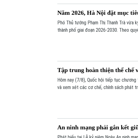
Năm 2026, Hà Nội đặt mục ti
Phó Thủ tướng Phạm Thị Thanh Trà vừa ký
thành phố giai đoạn 2026-2030. Theo quy
từng năm. Năm 2026, nhiều địa phương đư
Minh đạt 96%. Đến năm 2030, tất cả các 
100%.
Tập trung hoàn thiện thể chế 
Hôm nay (7/8), Quốc hội tiếp tục chương t
và xem xét các cơ chế, chính sách phát tr
vọng tháo gỡ điểm nghẽn về thể chế, hạ tầ
bền vững.
An ninh mạng phải gắn kết giữ
Phát biểu tại Lễ kỷ niệm Ngày An ninh m