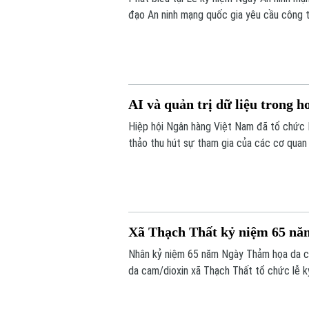
đạo An ninh mạng quốc gia yêu cầu công t
thống" và "bảo vệ con người", lấy sự an t
cho mọi chính sách.
AI và quản trị dữ liệu trong 
Hiệp hội Ngân hàng Việt Nam đã tổ chức Hộ
thảo thu hút sự tham gia của các cơ quan 
doanh nghiệp Fintech.
Xã Thạch Thất kỷ niệm 65 n
Nhân kỷ niệm 65 năm Ngày Thảm họa da c
da cam/dioxin xã Thạch Thất tổ chức lễ k
bàn.