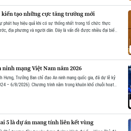
, kiến tạo những cực tăng trưởng mới
sự phát huy hiệu quả khi có sự thống nhất trong tổ chức thực
nước, địa phương và người dân. Đây là vấn đề được nhiều đại biểu
ự án đường Vành đai 5 – Vùng Thủ đô Hà Nội sáng 6/8.
n ninh mạng Việt Nam năm 2026
h Hưng, Trưởng Ban chỉ đạo An ninh mạng quốc gia, đã dự lễ kỷ
24 – 6/8/2026). Chương trình nằm trong khuôn khổ chuỗi hoạt
ia phối hợp với Bộ Công an tổ chức với chủ đề “Vì một không
i 5 là dự án mang tính liên kết vùng