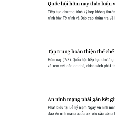
Quốc hội hôm nay thảo luận về
Tiếp tục chương trình kỳ họp không thườn
trình bày Tờ trình và Báo cáo thẩm tra về 
Tập trung hoàn thiện thể chế 
Hôm nay (7/8), Quốc hội tiếp tục chương t
và xem xét các cơ chế, chính sách phát tr
vọng tháo gỡ điểm nghẽn về thể chế, hạ tầ
bền vững.
An ninh mạng phải gắn kết giữ
Phát biểu tại Lễ kỷ niệm Ngày An ninh m
đạo An ninh mạng quốc gia yêu cầu công t