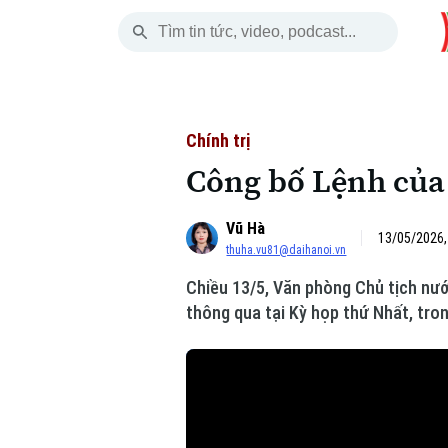
Thứ Sáu
THỜI SỰ
HÀ NỘI
THẾ GIỚI
07 Tháng 08, 2026
Hà Nội
Nhịp sống Hà Nộ
Tin tức
Chính trị
Công bố Lệnh của
Chính trị
Người Hà Nội
Quân s
Vũ Hà
Xã hội
Khoảnh khắc Hà 
Hồ sơ
13/05/2026,
thuha.vu81@daihanoi.vn
An ninh trật tự
Ẩm thực
Người V
Chiều 13/5, Văn phòng Chủ tịch nư
thông qua tại Kỳ họp thứ Nhất, tr
Công nghệ
Skip Ad