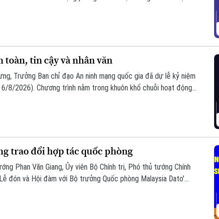
oàn, bình yên và hạnh phúc của Nhân dân làm thước đo cao nhất
toàn, tin cậy và nhân văn
ưng, Trưởng Ban chỉ đạo An ninh mạng quốc gia đã dự lễ kỷ niệm
6/8/2026). Chương trình nằm trong khuôn khổ chuỗi hoạt động
i hợp với Bộ Công an tổ chức với chủ đề “Vì một không gian
ng trao đổi hợp tác quốc phòng
ướng Phan Văn Giang, Ủy viên Bộ Chính trị, Phó thủ tướng Chính
 Lễ đón và Hội đàm với Bộ trưởng Quốc phòng Malaysia Dato'