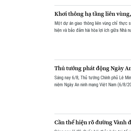
Khơi thông hạ tầng liên vùng
Một dự án giao thông liên vùng chỉ thực 
hiện và bảo đảm hài hòa lợi ích giữa Nhà 
Quốc hội đặt ra khi thảo luận tại tổ về D
Thủ tướng phát động Ngày A
Sáng nay 6/8, Thủ tướng Chính phủ Lê Min
niệm Ngày An ninh mạng Việt Nam (6/8/20
động do Ban Chỉ đạo An ninh mạng quốc g
gian mạng nhân văn cho mỗi người”.
Cần thể hiện rõ đường Vành đa