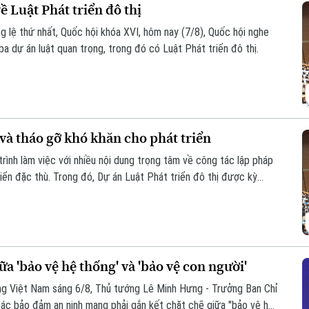
 Luật Phát triển đô thị
g lệ thứ nhất, Quốc hội khóa XVI, hôm nay (7/8), Quốc hội nghe
ba dự án luật quan trọng, trong đó có Luật Phát triển đô thị.
và tháo gỡ khó khăn cho phát triển
rình làm việc với nhiều nội dung trọng tâm về công tác lập pháp
iển đặc thù. Trong đó, Dự án Luật Phát triển đô thị được kỳ
ng, nguồn lực và quản trị, thúc đẩy các đô thị phát triển nhanh,
a 'bảo vệ hệ thống' và 'bảo vệ con người'
ạng Việt Nam sáng 6/8, Thủ tướng Lê Minh Hưng - Trưởng Ban Chỉ
ác bảo đảm an ninh mạng phải gắn kết chặt chẽ giữa "bảo vệ hệ