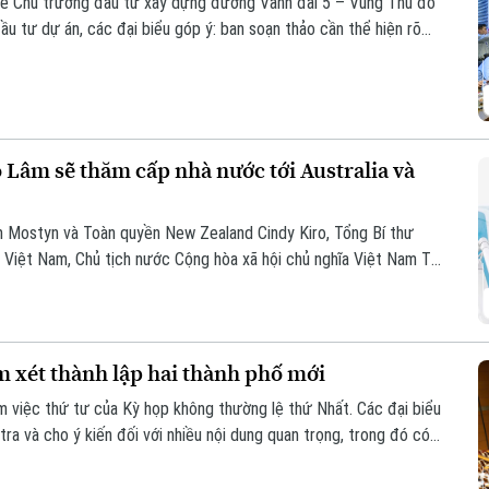
ổ về Chủ trương đầu tư xây dựng đường Vành đai 5 – Vùng Thủ đô
ầu tư dự án, các đại biểu góp ý: ban soạn thảo cần thể hiện rõ
 cao. Điều này sẽ giúp công tác điều phối dự án được rõ ràng hơn.
ô Lâm sẽ thăm cấp nhà nước tới Australia và
am Mostyn và Toàn quyền New Zealand Cindy Kiro, Tổng Bí thư
Việt Nam, Chủ tịch nước Cộng hòa xã hội chủ nghĩa Việt Nam Tô
 sẽ thăm cấp Nhà nước tới Australia và New Zealand từ ngày 9
 xét thành lập hai thành phố mới
 việc thứ tư của Kỳ họp không thường lệ thứ Nhất. Các đại biểu
tra và cho ý kiến đối với nhiều nội dung quan trọng, trong đó có
ành phố Bắc Ninh.