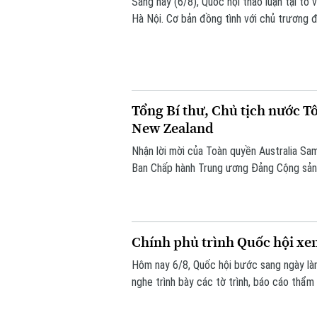
Sáng nay (6/8), Quốc hội thảo luận tại t
Hà Nội. Cơ bản đồng tình với chủ trương đ
hơn, đây là dự án mang tính liên kết vùng
Tổng Bí thư, Chủ tịch nước T
New Zealand
Nhận lời mời của Toàn quyền Australia S
Ban Chấp hành Trung ương Đảng Cộng sản 
Lâm cùng đoàn đại biểu cấp cao Việt Nam
đến ngày 14/8/2026.
Chính phủ trình Quốc hội xem
Hôm nay 6/8, Quốc hội bước sang ngày làm
nghe trình bày các tờ trình, báo cáo thẩm 
việc thành lập thành phố Quảng Ninh và th