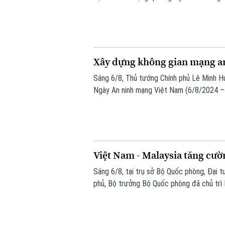
thống" và "bảo vệ con người", lấy sự an t
cho mọi chính sách.
Xây dựng không gian mạng an 
Sáng 6/8, Thủ tướng Chính phủ Lê Minh H
Ngày An ninh mạng Việt Nam (6/8/2024 – 
do Ban Chỉ đạo An ninh mạng quốc gia phố
mạng nhân văn cho mỗi người”.
Việt Nam - Malaysia tăng cườ
Sáng 6/8, tại trụ sở Bộ Quốc phòng, Đại t
phủ, Bộ trưởng Bộ Quốc phòng đã chủ trì
Seri Mohamed Khaled bin Nordin.