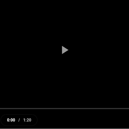
Play
Video
0:00
/
1:20
e
Current
Duration