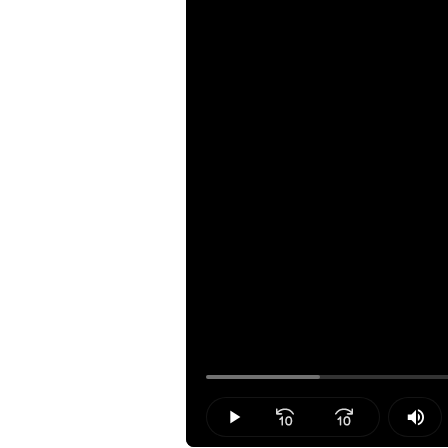
Loaded
:
12.23%
Play
Mut