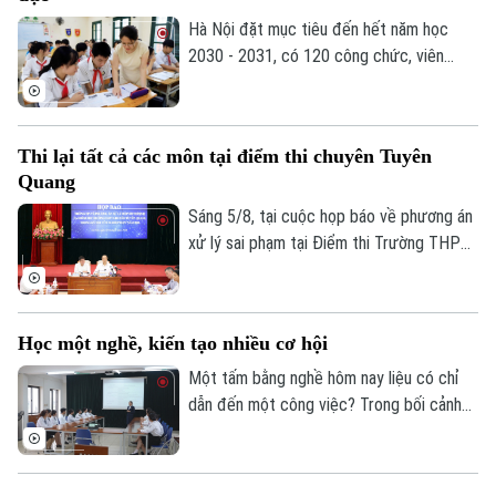
và ứng dụng công nghệ vi mạch, hệ thống
Làng nghề
Y tế
Thể thao
nhúng trong sinh viên.
Hà Nội đặt mục tiêu đến hết năm học
Đánh giá
2030 - 2031, có 120 công chức, viên
Di tích
Dinh dưỡng
chức ngành giáo dục và đào tạo đạt trình
Bóng đá
Giải trí
độ Tiến sĩ thuộc các ngành khoa học cơ
Tư vấn sức khỏe
bản, kỹ thuật và công nghệ...
Quần vợt
Tin tức
Đã phát sóng
Thi lại tất cả các môn tại điểm thi chuyên Tuyên
Quang
Golf
Sao
Sáng 5/8, tại cuộc họp báo về phương án
xử lý sai phạm tại Điểm thi Trường THPT
Điện ảnh
Chuyên Tuyên Quang, Bộ Giáo dục và Đào
tạo quyết định tổ chức thi lại tất cả các
Thời trang
môn đối với toàn bộ thí sinh tại điểm thi
Học một nghề, kiến tạo nhiều cơ hội
này. Thời gian thi lại dự kiến vào ngày 14
Âm nhạc
và 15/8.
Một tấm bằng nghề hôm nay liệu có chỉ
dẫn đến một công việc? Trong bối cảnh
thị trường lao động liên tục thay đổi, câu
trả lời đang dần khác đi. Điều doanh
nghiệp cần không chỉ là người biết làm