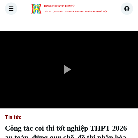
TRANG THÔNG TIN ĐIỆN TỬ
CỦA CƠ QUAN BÁO VÀ PHÁT THANH TRUYỀN HÌNH HÀ NỘI
THỜI SỰ
HÀ NỘI
THẾ GIỚI
KINH TẾ
NHÀ ĐẤT
Play
Video
Tin tức
Công tác coi thi tốt nghiệp THPT 2026
an toàn, đúng quy chế, đề thi phân hóa