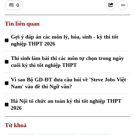
0
Tin liên quan
Gợi ý đáp án các môn lý, hóa, sinh - kỳ thi tốt
nghiệp THPT 2026
Thí sinh làm bài thi các môn tự chọn trong ngày
cuối kỳ thi tốt nghiệp THPT
Vì sao Bộ GD-ĐT đưa câu hỏi về 'Steve Jobs Việt
Nam' vào đề thi Ngữ văn?
Hà Nội tổ chức an toàn kỳ thi tốt nghiệp THPT
2026
Chuyên mục
Thời sự
Từ khoá