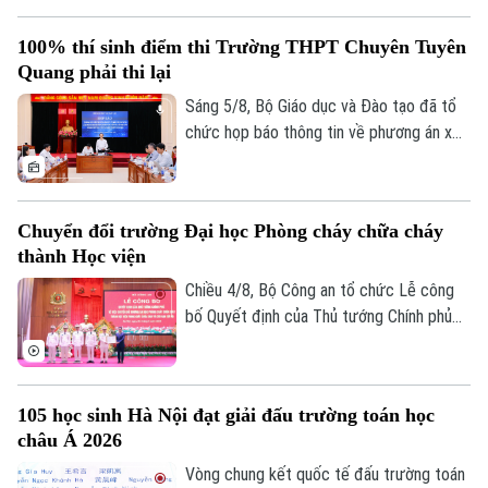
trên cơ sở kết quả điều tra ban đầu của
Bộ Công an, ý kiến của các cơ quan liên
100% thí sinh điểm thi Trường THPT Chuyên Tuyên
quan và quy chế thi hiện hành, nhằm bảo
Quang phải thi lại
đảm sự công bằng, minh bạch của kỳ thi
tốt nghiệp THPT, đồng thời bảo vệ quyền
Sáng 5/8, Bộ Giáo dục và Đào tạo đã tổ
lợi của các thí sinh và giữ vững niềm tin
chức họp báo thông tin về phương án xử
của xã hội đối với kỳ thi.
lý đối với thí sinh tại điểm thi Trường
THPT Chuyên Tuyên Quang trong Kỳ thi
tốt nghiệp THPT năm 2026. Theo đó,
Chuyển đổi trường Đại học Phòng cháy chữa cháy
toàn bộ thí sinh tại điểm thi này sẽ thi lại
thành Học viện
tất cả các môn.
Chiều 4/8, Bộ Công an tổ chức Lễ công
bố Quyết định của Thủ tướng Chính phủ
về việc chuyển đổi Trường Đại học Phòng
cháy chữa cháy thành Học viện Phòng
cháy chữa cháy và Cứu nạn cứu hộ. Tới
105 học sinh Hà Nội đạt giải đấu trường toán học
dự và chỉ đạo buổi lễ Thượng tướng, TS
châu Á 2026
Lê Quốc Hùng, Ủy viên Trung ương Đảng,
Phó Bí thư Đảng ủy Công an Trung ương,
Vòng chung kết quốc tế đấu trường toán