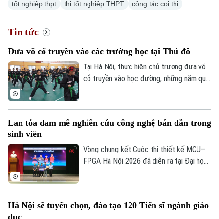
tốt nghiệp thpt
thi tốt nghiệp THPT
công tác coi thi
Hà Nội
Hà Nội
Chính trị
Tin tức
Nhịp sống Hà Nội
Thế giới
Xã hội
Đưa võ cổ truyền vào các trường học tại Thủ đô
Người Hà Nội
Tin tức
Kinh tế
Tại Hà Nội, thực hiện chủ trương đưa võ
An ninh trật tự
Khoảnh khắc Hà Nội
cổ truyền vào học đường, những năm qua,
Quân sự
Tin tức
nhiều trường học tại Thủ đô đã chủ động
Nhà đất
Công nghệ
Ẩm thực
lồng ghép môn học này vào giờ thể dục
Hồ sơ
Cafe sáng
chính khóa, từ đó nuôi dưỡng đam mê võ
Tin tức
Tàu và Xe
Lan tỏa đam mê nghiên cứu công nghệ bán dẫn trong
thuật từ môi trường học đường, giúp các
Người Việt 4 phương
sinh viên
Tài chính Ngân hàng
em học sinh thắp lên tình yêu với những
Đầu tư
Ô tô
Giáo dục
giá trị truyền thống.
Vòng chung kết Cuộc thi thiết kế MCU–
Doanh nghiệp
FPGA Hà Nội 2026 đã diễn ra tại Đại học
Căn hộ
Tàu
Bách khoa Hà Nội. Sự kiện quy tụ những
Tin tức
Văn hóa
đội thi xuất sắc nhất đến từ các trường
Đất đai
Xe máy
Tuyển sinh
đại học trên địa bàn Hà Nội, góp phần
Tin tức
Sức khỏe
Hà Nội sẽ tuyển chọn, đào tạo 120 Tiến sĩ ngành giáo
Kinh nghiệm
thúc đẩy tinh thần sáng tạo, nghiên cứu
Thị trường
dục
Hướng nghiệp