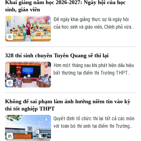
Khai giảng năm học 2026-2027: Ngày hội của học
nghề, mà còn là người có năng lực thích
sinh, giáo viên
ứng, học hỏi và sẵn sàng đảm nhận những
vai trò mới.
Để ngày khai giảng thực sự là ngày hội
của học sinh và giáo viên, Chính phủ vừa
ban hành kế hoạch yêu cầu các bộ, ngành,
địa phương tập trung cao độ chuẩn bị mọi
điều kiện, từ đội ngũ giáo viên, cơ sở vật
328 thí sinh chuyên Tuyên Quang sẽ thi lại
chất đến sách giáo khoa, bảo đảm không
học sinh nào bị bỏ lại phía sau.
Hơn một tháng sau khi phát hiện dấu hiệu
bất thường tại điểm thi Trường THPT
Chuyên Tuyên Quang, Bộ Giáo dục và Đào
Theo dõi Hà Nội On
tạo đã công bố phương án xử lý.
Không để sai phạm làm ảnh hưởng niềm tin vào kỳ
thi tốt nghiệp THPT
Quyết định tổ chức thi lại tất cả các môn
với toàn bộ thí sinh tại điểm thi Trường
THPT chuyên Tuyên Quang được đưa ra