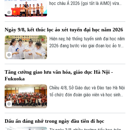
Thứ trưởng Bộ Công an; GS.TS Lê Quân,
học châu Á 2026 (gọi tắt là AIMO) vừa
Liên hệ đường dây nóng (bấm để gọi)
Thứ trưởng Bộ Giáo dục và Đào tạo.
kết thúc. Hà Nội là đơn vị có số lượng thí
Tòa soạn
Tòa soạn
sinh đạt giải nhiều nhất với 105 em. Cuộc
thi là sự kiện thường niên do Báo Tiền
0865.116.699 (hotline)
0865.116.699
Ngày 9/8, kết thúc lọc ảo xét tuyển đại học năm 2026
phong phối hợp với Đại học Bách Khoa Hà
Nội tổ chức.
Hiện nay, hệ thống tuyển sinh đại học năm
2026 đang bước vào giai đoạn lọc ảo trên
phạm vi toàn quốc. Việc lọc ảo được
thực hiện 6 lần theo quy trình và sẽ kết
thúc vào ngày 9/8.
Tăng cường giao lưu văn hóa, giáo dục Hà Nội -
Fukuoka
Chiều 4/8, Sở Giáo dục và Đào tạo Hà Nội
tổ chức đón đoàn giáo viên và học sinh
tỉnh Fukuoka, Nhật Bản đến học tập, tìm
hiểu văn hóa, cuộc sống của người Việt
Nam.
Dấu ấn đáng nhớ trong ngày đầu tiên đi học