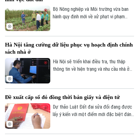
Bộ Nông nghiệp và Môi trường vừa ban
hành quy định mới về xử phạt vi phạm
hành chính trong lĩnh vực đất đai, trong
đó tăng mạnh mức xử phạt đối với nhiều
hành vi tự ý chuyển mục đích sử dụng
Hà Nội tăng cường dữ liệu phục vụ hoạch định chính
đất.
sách nhà ở
Hà Nội sẽ triển khai điều tra, thu thập
thông tin về hiện trạng và nhu cầu nhà ở
trên toàn bộ các xã, phường giai đoạn
2026-2030. Dữ liệu thu thập sẽ là cơ sở
để đánh giá kết quả phát triển nhà ở, xây
Đề xuất cấp sổ đỏ đồng thời bản giấy và điện tử
dựng kế hoạch cho các năm tiếp theo và
hoàn thiện cơ sở dữ liệu về nhà ở, thị
Dự thảo Luật Đất đai sửa đổi đang được
trường bất động sản.
lấy ý kiến với một điểm mới đặc biệt đáng
chú ý: đề xuất cấp sổ đỏ đồng thời dưới
cả hai hình thức bản giấy và bản điện tử.
Đây là bước tiến quan trọng trong chuyển