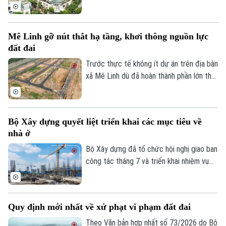
chủ sử dụng, đồng bộ với Cơ sở dữ liệu
quốc gia về dân cư, tạo nền tảng quan
trọng để chuẩn hóa thông tin phục vụ
Mê Linh gỡ nút thắt hạ tầng, khơi thông nguồn lực
quản lý nhà nước, cải cách thủ tục hành
đất đai
chính và chuyển đổi số của Thủ đô.
Trước thực tế không ít dự án trên địa bàn
xã Mê Linh dù đã hoàn thành phần lớn thủ
tục pháp lý nhưng vẫn chưa thể triển khai
do thiếu kết nối hạ tầng, chính quyền địa
phương đang chủ động phối hợp với các
Bộ Xây dựng quyết liệt triển khai các mục tiêu về
sở, ngành và doanh nghiệp tháo gỡ những
nhà ở
điểm nghẽn về giao thông nhằm tạo điều
kiện đưa các dự án sớm đi vào thực hiện.
Bộ Xây dựng đã tổ chức hội nghị giao ban
công tác tháng 7 và triển khai nhiệm vụ
trọng tâm tháng 8/2026 của ngành Xây
dựng, trong đó tập trung hoàn thiện thể
chế, phát triển hạ tầng, nhà ở và thị
Quy định mới nhất về xử phạt vi phạm đất đai
trường bất động sản, đồng thời đẩy
nhanh tiến độ các dự án trọng điểm và
Theo Văn bản hợp nhất số 73/2026 do Bộ