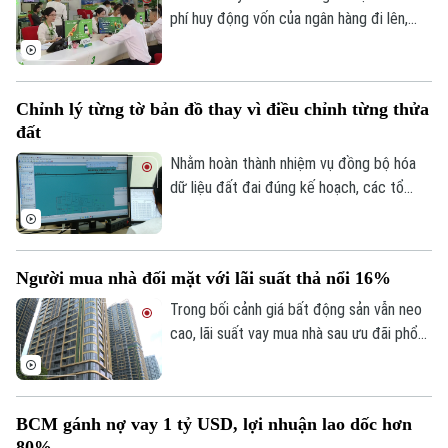
phí huy động vốn của ngân hàng đi lên,
trong khi tín dụng bất động sản vẫn được
kiểm soát, khiến người mua nhà chịu áp
lực tài chính lớn hơn.
Chỉnh lý từng tờ bản đồ thay vì điều chỉnh từng thửa
đất
Nhằm hoàn thành nhiệm vụ đồng bộ hóa
dữ liệu đất đai đúng kế hoạch, các tổ
công tác luôn tìm các phương án để
chỉnh lý, cập nhật dữ liệu đất đai đảm bảo
theo đúng yêu cầu, trong đó, việc chỉnh lý
Người mua nhà đối mặt với lãi suất thả nổi 16%
từng tờ bản đồ thay vì chỉnh lý từng thửa
đất như trước đây đã và đang được xem
Trong bối cảnh giá bất động sản vẫn neo
là giải pháp tối ưu.
cao, lãi suất vay mua nhà sau ưu đãi phổ
biến 13-15% một năm, tăng mạnh so với
năm ngoái đã tạo áp lực lớn lên thanh
khoản.
BCM gánh nợ vay 1 tỷ USD, lợi nhuận lao dốc hơn
80%