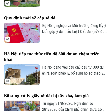
nợ, tập trung đôn đốc thu hồi các khoản
nợ thuế, đặc biệt là các khoản thu từ đất
tại các dự án bất động sản.
Quy định mới về cấp sổ đỏ
Bộ Nông nghiệp và Môi trường đang lấy ý
kiến góp ý dự thảo Luật Đất đai (sửa đổi)
đến hết ngày 10/8/2026. Cụ thể, trong
đó sửa đổi, bổ sung quy định về đăng ký
đất đai, cấp giấy chứng nhận quyền sử
Hà Nội tiếp tục thúc tiến độ 300 dự án chậm triển
dụng đất, quyền sở hữu tài sản gắn liền
khai
với đất theo 4 hướng chính.
Hà Nội đang yêu cầu chủ đầu tư 300 dự
án rà soát pháp lý, bổ sung hồ sơ theo yêu
cầu để hoàn thành thủ tục không quá 2
tháng. Chỉ thị này được nêu trong thông
báo của UBND thành phố Hà Nội gửi chủ
Bổ sung xử lý giấy tờ đất bị tẩy xóa, làm giả
đầu tư 300 dự án sử dụng vốn ngoài ngân
sách, chậm tiến độ.
Từ ngày 31/8/2026, Nghị định số
281/2026 của Chính phủ chính thức có