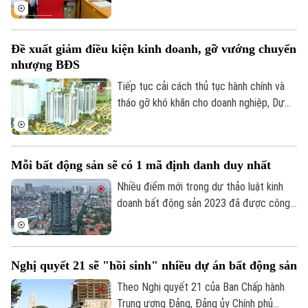
đáng kể so với năm 2025. Trong bối cảnh
giá bất động sản vẫn neo cao, chi phí vốn
gia tăng đang khiến người mua thận trọng
Đề xuất giảm điều kiện kinh doanh, gỡ vướng chuyển
hơn khi sử dụng đòn bẩy tài chính.
nhượng BĐS
Tiếp tục cải cách thủ tục hành chính và
tháo gỡ khó khăn cho doanh nghiệp, Dự
thảo Luật Kinh doanh bất động sản (sửa
đổi) đề xuất cắt giảm nhiều điều kiện kinh
doanh và đơn giản hóa thủ tục chuyển
Mỗi bất động sản sẽ có 1 mã định danh duy nhất
nhượng dự án.
Nhiều điểm mới trong dự thảo luật kinh
doanh bất động sản 2023 đã được công
bố để các chuyên gia, cộng đồng doanh
nghiệp và các đơn vị liên quan cùng góp ý,
hoàn thiện. Đáng chú ý, việc định danh bất
Nghị quyết 21 sẽ "hồi sinh" nhiều dự án bất động sản
động sản sẽ được bổ sung vào điều
khoản của Luật lần này, đảm bảo mỗi bất
Theo Nghị quyết 21 của Ban Chấp hành
động sản chỉ có duy nhất 1 mã định danh.
Trung ương Đảng, Đảng ủy Chính phủ