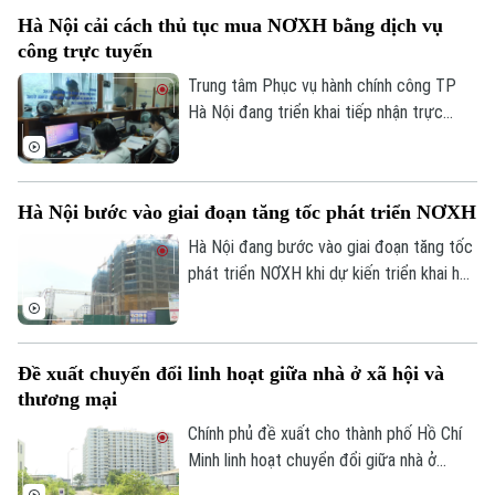
"điểm nghẽn" này được coi là giải pháp
Hà Nội cải cách thủ tục mua NƠXH bằng dịch vụ
then chốt để đánh thức nguồn lực đất
công trực tuyến
đai đang bị lãng phí và tạo đà bứt phá
cho không gian đô thị địa phương.
Trung tâm Phục vụ hành chính công TP
Hà Nội đang triển khai tiếp nhận trực
tuyến hồ sơ xác nhận điều kiện về nhà ở
để mua, thuê mua nhà ở xã hội và nhà ở
cho lực lượng vũ trang nhân dân trên
Hà Nội bước vào giai đoạn tăng tốc phát triển NƠXH
Cổng Dịch vụ công quốc gia, tạo thuận lợi
cho người dân thực hiện các chính sách
Hà Nội đang bước vào giai đoạn tăng tốc
về nhà ở xã hội trên môi trường số.
phát triển NƠXH khi dự kiến triển khai hơn
40 dự án trong giai đoạn 2026-2030, với
tổng vốn đầu tư gần 77.400 tỷ đồng và
khoảng 41.600 căn hộ.
Đề xuất chuyển đổi linh hoạt giữa nhà ở xã hội và
thương mại
Chính phủ đề xuất cho thành phố Hồ Chí
Minh linh hoạt chuyển đổi giữa nhà ở
thương mại, nhà xã hội và tái định cư