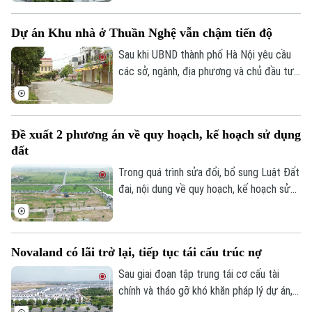
dựng, vốn và các nghĩa vụ tài chính gia
Theo dõi Hà Nội On
tăng khiến doanh nghiệp không còn nhiều
Dự án Khu nhà ở Thuần Nghệ vẫn chậm tiến độ
dư địa giảm giá bán.
Sau khi UBND thành phố Hà Nội yêu cầu
các sở, ngành, địa phương và chủ đầu tư
khẩn trương xử lý gần 300 dự án chậm
triển khai, nhiều dự án tồn tại kéo dài
nhiều năm đang được rà soát để xác định
Đề xuất 2 phương án về quy hoạch, kế hoạch sử dụng
rõ trách nhiệm và có phương án xử lý dứt
đất
điểm. Khu nhà ở Thuần Nghệ tại thị xã Sơn
Tây là một trong những dự án nằm trong
Trong quá trình sửa đổi, bổ sung Luật Đất
danh sách này.
đai, nội dung về quy hoạch, kế hoạch sử
dụng đất đang được đề xuất điều chỉnh
theo hướng tinh gọn, đồng bộ với mô hình
chính quyền địa phương hai cấp, đồng thời
Novaland có lãi trở lại, tiếp tục tái cấu trúc nợ
tạo thuận lợi hơn cho đầu tư và khai thác
hiệu quả nguồn lực đất đai.
Sau giai đoạn tập trung tái cơ cấu tài
chính và tháo gỡ khó khăn pháp lý dự án,
Tập đoàn Novaland ghi nhận kết quả kinh