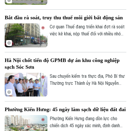
doanh tích cực khi có lãi trở lại. Doanh
nghiệp cũng tiếp tục triển khai các giải
Bắt đầu rà soát, truy thu thuế môi giới bất động sản
pháp xử lý nợ, tạo nền tảng cho quá trình
phục hồi trong thời gian tới.
Cơ quan Thuế đang triển khai đợt rà soát
việc kê khai, nộp thuế đối với nhiều nhóm
cá nhân có thu nhập cao từ nhiều nguồn,
trong đó có môi giới bất động sản.
Hà Nội chốt tiến độ GPMB dự án khu công nghiệp
sạch Sóc Sơn
Sau chuyến kiểm tra thực địa, Phó Bí thư
Thường trực Thành ủy Hà Nội Nguyễn
Trọng Đông yêu cầu toàn bộ công tác giải
phóng mặt bằng Dự án đầu tư xây dựng
hạ tầng kỹ thuật Khu Công nghiệp sạch
Phường Kiến Hưng: 45 ngày làm sạch dữ liệu đất đai
Sóc Sơn và Dự án xây dựng tuyến đường
vào Khu Công nghiệp sạch Sóc Sơn phải
Phường Kiến Hưng đang dồn lực cho
được hoàn thành trước ngày 31/12/2026.
chiến dịch 45 ngày xác minh, định danh