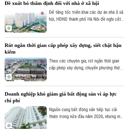
Đề xuất bỏ thẩm định đối với nhà ở xã hội
Để tăng tốc triển khai các dự án nhà ở xã
hội, HĐND thành phố Hà Nội đề nghị cắt
bỏ hoàn toàn khâu "thẩm định và ra quyết
định miễn tiền sử dụng đất". Bởi khi dự án
được xác định là nhà ở xã hội, doanh
Rút ngắn thời gian cấp phép xây dựng, siết chặt hậu
nghiệp sẽ được tự động miễn các thủ tục
kiểm
này để làm thủ tục giao đất.
Theo các chuyên gia, rút ngắn thời gian
cấp phép xây dựng, chuyển phương thức
quản lý từ “tiền kiểm” sang “hậu kiểm” sẽ
góp phần nâng cao hiệu lực, hiệu quả quản
lý nhà nước trong lĩnh vực xây dựng.
Doanh nghiệp khó giảm giá bất động sản vì áp lực
chi phí
Nguồn cung bất động sản tiếp tục cải
thiện trong nửa đầu năm 2026, nhưng mặt
bằng giá vẫn neo cao. Chi phí đất, xây