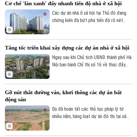
Cơ chế 'làn xanh' đẩy nhanh tiến độ nhà ở xã hội
đổi số, giúp người dân thuận tiện hơn
trong quản lý và giao dịch.
Các dự án nhà ở xã hội tại Thủ đô đang
chứng kiến đà bứt phá tiến độ rõ nét
chưa từng có. Đứng sau làn sóng tăng
tốc này là cú hích từ Chỉ thị 16 của Chủ
tịch UBND Thành phố, với cơ chế "làn
Tăng tốc triển khai xây dựng các dự án nhà ở xã hội
xanh" thủ tục giúp cởi trói pháp lý và kích
hoạt nguồn cung cho thị trường.
Ngay sau khi Chủ tịch UBND thành phố Hà
Nội ban hành Chỉ thị số 16 về thúc đẩy
phát triển nhà ở xã hội, nhiều dự án trên
địa bàn đang tăng tốc thi công để hoàn
thành các mốc tiến độ đề ra.
Gỡ nút thắt đường vào, khơi thông các dự án bất
động sản
Dù đã hoàn tất các thủ tục pháp lý từ
nhiều năm, hàng loạt dự án đô thị tại xã
Mê Linh vẫn rơi vào cảnh "đắp chiếu" chỉ
vì thiếu đường kết nối hạ tầng. Khơi thông