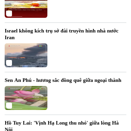
Israel không kích trụ sở đài truyền hình nhà nước
Iran
Sen An Phú - hương sắc đồng quê giữa ngoại thành
Liên hệ đường dây nóng (bấm để gọi)
Tòa soạn
Tòa soạn
0865.116.699 (hotline)
0865.116.699
Hồ Tuy Lai: 'Vịnh Hạ Long thu nhỏ' giữa lòng Hà
Nội