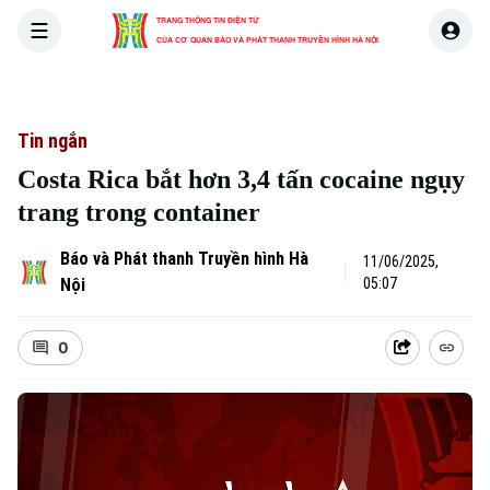
TRANG THÔNG TIN ĐIỆN TỬ
CỦA CƠ QUAN BÁO VÀ PHÁT THANH TRUYỀN HÌNH HÀ NỘI
THỜI SỰ
HÀ NỘI
THẾ GIỚI
KINH TẾ
NHÀ ĐẤT
Tin ngắn
Costa Rica bắt hơn 3,4 tấn cocaine ngụy
trang trong container
Báo và Phát thanh Truyền hình Hà
11/06/2025,
Nội
05:07
0