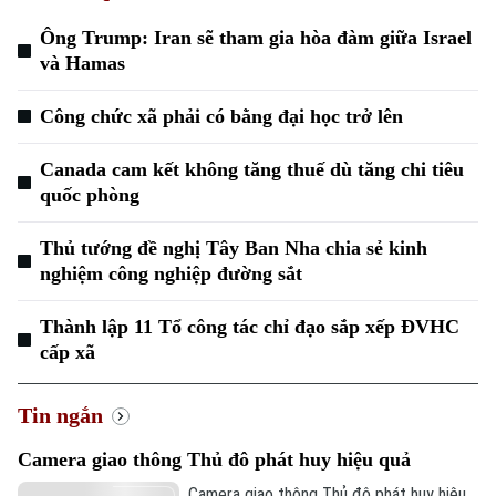
Ông Trump: Iran sẽ tham gia hòa đàm giữa Israel
và Hamas
Công chức xã phải có bằng đại học trở lên
Canada cam kết không tăng thuế dù tăng chi tiêu
quốc phòng
Thủ tướng đề nghị Tây Ban Nha chia sẻ kinh
nghiệm công nghiệp đường sắt
Chuyên mục
Thành lập 11 Tổ công tác chỉ đạo sắp xếp ĐVHC
Thời sự
cấp xã
Hà Nội
Hà Nội
Tin ngắn
Chính trị
Camera giao thông Thủ đô phát huy hiệu quả
Nhịp sống Hà Nội
Thế giới
Camera giao thông Thủ đô phát huy hiệu