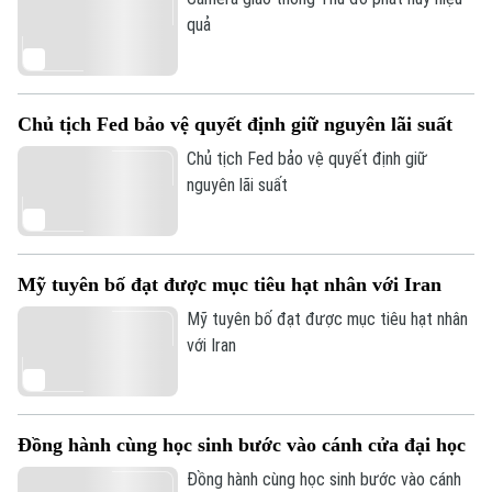
Xã hội
Người Hà Nội
quả
Tin tức
Kinh tế
An ninh trật tự
Khoảnh khắc Hà Nội
Quân sự
Tin tức
Nhà đất
Công nghệ
Chủ tịch Fed bảo vệ quyết định giữ nguyên lãi suất
Ẩm thực
Hồ sơ
Cafe sáng
Chủ tịch Fed bảo vệ quyết định giữ
Tin tức
Tàu và Xe
nguyên lãi suất
Người Việt 4 phương
Tài chính Ngân hàng
Đầu tư
Ô tô
Giáo dục
Doanh nghiệp
Căn hộ
Tàu
Mỹ tuyên bố đạt được mục tiêu hạt nhân với Iran
Tin tức
Văn hóa
Đất đai
Mỹ tuyên bố đạt được mục tiêu hạt nhân
Xe máy
Tuyển sinh
với Iran
Tin tức
Sức khỏe
Kinh nghiệm
Thị trường
Hướng nghiệp
Làng nghề
Y tế
Thể thao
Đánh giá
Đồng hành cùng học sinh bước vào cánh cửa đại học
Di tích
Dinh dưỡng
Bóng đá
Đồng hành cùng học sinh bước vào cánh
Giải trí