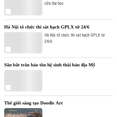
cửa đại học
Tư vấn sức khỏe
Quần vợt
Tin tức
Đã phát sóng
Golf
Sao
Hà Nội tổ chức thi sát hạch GPLX từ 24/6
Điện ảnh
Hà Nội tổ chức thi sát hạch GPLX từ
24/6
Thời trang
Âm nhạc
Săn bắt trăn bảo tồn hệ sinh thái bản địa Mỹ
Thế giới sáng tạo Doodle Art