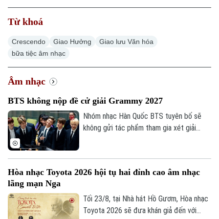
Từ khoá
Crescendo
Giao Hưởng
Giao lưu Văn hóa
Xu hướng
bữa tiệc âm nhạc
Âm nhạc
BTS không nộp đề cử giải Grammy 2027
Nhóm nhạc Hàn Quốc BTS tuyên bố sẽ
không gửi tác phẩm tham gia xét giải
Grammy lần thứ 69, nhằm phản đối việc
Viện Hàn lâm Ghi âm Mỹ bổ sung hạng
mục mới dành riêng cho nhạc pop châu Á.
Hòa nhạc Toyota 2026 hội tụ hai đỉnh cao âm nhạc
lãng mạn Nga
Tối 23/8, tại Nhà hát Hồ Gươm, Hòa nhạc
Toyota 2026 sẽ đưa khán giả đến với