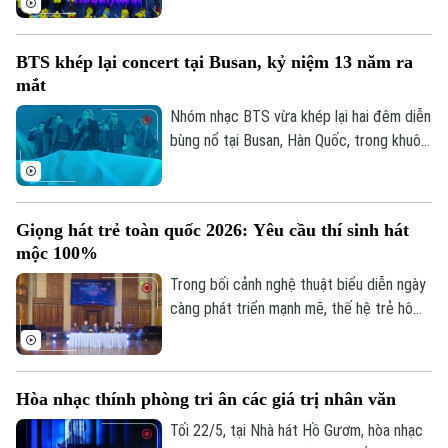
Sự kiện hứa hẹn sẽ là một điểm nhấn văn
hóa đặc biệt - nơi âm nhạc trở thành nhịp
BTS khép lại concert tại Busan, kỷ niệm 13 năm ra
cầu kết nối cảm xúc, khơi dậy niềm tự hào
mắt
và khát vọng cống hiến của thế hệ trẻ
Việt Nam.
Nhóm nhạc BTS vừa khép lại hai đêm diễn
bùng nổ tại Busan, Hàn Quốc, trong khuôn
khổ chuyến lưu diễn thế giới ARIRANG
diễn ra đúng dịp kỷ niệm 13 năm ra mắt
của nhóm. Sự kiện đã thu hút hơn 220.000
Giọng hát trẻ toàn quốc 2026: Yêu cầu thí sinh hát
khán giả trực tiếp cùng hàng triệu người
mộc 100%
hâm mộ theo dõi trực tuyến trên toàn
cầu.
Trong bối cảnh nghệ thuật biểu diễn ngày
càng phát triển mạnh mẽ, thế hệ trẻ hôm
nay luôn khao khát được khẳng định cá
tính và theo đuổi đam mê âm nhạc của
riêng mình. Tiếp bước dòng chảy đó,
Hòa nhạc thính phòng tri ân các giá trị nhân văn
Cuộc thi Giọng hát trẻ toàn quốc năm
2026 đã được khởi động nhằm hướng tới
Tối 22/5, tại Nhà hát Hồ Gươm, hòa nhạc