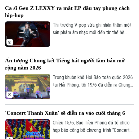
Nội, do Báo Tiền Phong tổ chức dưới sự
Ca sĩ Gen Z LEXXY ra mắt EP đầu tay phong cách
chỉ đạo của Trung ương Đoàn đã lan tỏa
hip-hop
thông điệp về lý tưởng sống đẹp, khát
vọng cống hiến của tuổi trẻ Việt Nam.
Thị trường V-pop vừa ghi nhận thêm một
sản phẩm âm nhạc mới đến từ thế hệ
nghệ sĩ Gen Z. Nữ ca sĩ sinh năm 2004 -
LEXXY vừa giới thiệu đến khán giả EP đầu
tay mang tên "Flexxy", đánh dấu bước
Ấn tượng Chung kết Tiếng hát người làm báo mở
hoạt động chuyên nghiệp trên con đường
rộng năm 2026
nghệ thuật với tư cách là một nghệ sĩ
biểu diễn.
Trong khuôn khổ Hội Báo toàn quốc 2026
tại Hải Phòng, tối 19/6 đã diễn ra Chung
kết Cuộc thi “Tiếng hát người làm báo mở
rộng năm 2026”. Đây là hoạt động văn
hóa, văn nghệ thường niên của Hội Nhà
'Concert Thanh Xuân' sẽ diễn ra vào cuối tháng 6
báo Việt Nam, tạo sân chơi để những
người làm báo giao lưu, thể hiện tài năng
Chiều 15/6, Báo Tiền Phong đã tổ chức
Theo dõi Hà Nội On
nghệ thuật và tăng cường gắn kết nghề
họp báo công bố chương trình "Concert
nghiệp.
Thanh Xuân" sẽ diễn ra vào cuối tháng 6.