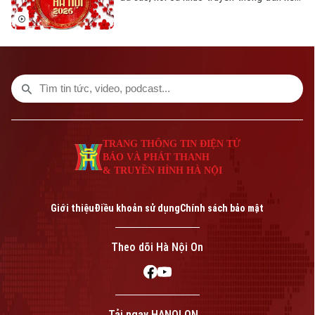
các bản hit mới theo cách thể hiện mới
mẻ. Chương trình quy tụ dàn nghệ sĩ đình
đám và những gương mặt trẻ trưởng
thành từ Tiếng hát Hà Nội.
TRANG THÔNG TIN ĐIỆN TỬ
BÁO VÀ PHÁT THANH
& TRUYỀN HÌNH HÀ NỘI
Giới thiệu
Điều khoản sử dụng
Chính sách bảo mật
Theo dõi Hà Nội On
Tải ngay HANOI ON