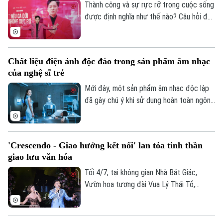
Thành công và sự rực rỡ trong cuộc sống
Điện ảnh
được định nghĩa như thế nào? Câu hỏi đầy
Thời trang
trăn trở này vừa được nam ca sĩ Tùng
Dương gửi gắm một cách sâu sắc thông
Âm nhạc
qua MV mới mang tên "Nếu cả đời không
Chất liệu điện ảnh độc đáo trong sản phẩm âm nhạc
rực rỡ thì sao?".
của nghệ sĩ trẻ
Mới đây, một sản phẩm âm nhạc độc lập
đã gây chú ý khi sử dụng hoàn toàn ngôn
ngữ điện ảnh trong cách kể chuyện. Với
sự tham gia của ê kíp làm phim chuyên
nghiệp, tác phẩm "Phan Thiet" của nam
'Crescendo - Giao hưởng kết nối' lan tỏa tinh thần
ca sĩ Kiey đã mang đến một không gian
giao lưu văn hóa
viễn tưởng êm dịu nhưng lôi cuốn, giống
như một thước phim ngắn.
Tối 4/7, tại không gian Nhà Bát Giác,
Vườn hoa tượng đài Vua Lý Thái Tổ,
chương trình hòa nhạc “Crescendo - Giao
hưởng kết nối” do UBND Thành phố chỉ
đạo, Sở Văn hóa và Thể thao Hà Nội chủ