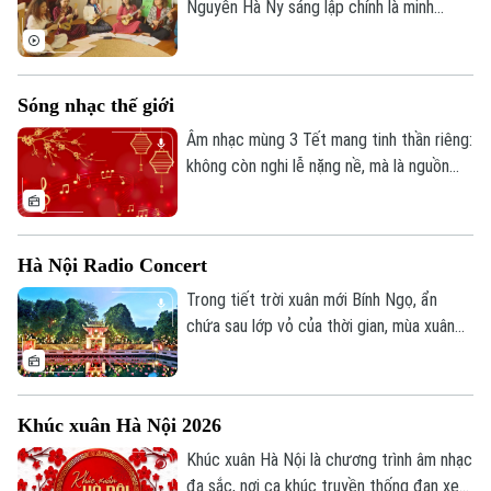
Nguyễn Hà Ny sáng lập chính là minh
chứng cho sức mạnh của âm nhạc. Chỉ
sau một thời gian ngắn hoạt động, cộng
đồng trở thành nơi dệt nên những câu
Sóng nhạc thế giới
chuyện phi thường cho những người yếu
thế trong xã hội.
Âm nhạc mùng 3 Tết mang tinh thần riêng:
không còn nghi lễ nặng nề, mà là nguồn
năng lượng tươi mới, dẫn lối mỗi người
hướng về tương lai rộng mở phía trước.
Hà Nội Radio Concert
Trong tiết trời xuân mới Bính Ngọ, ẩn
chứa sau lớp vỏ của thời gian, mùa xuân
vẫn luôn mang trong mình bí ẩn kỳ diệu,
một bí ẩn của thời gian.
Khúc xuân Hà Nội 2026
Khúc xuân Hà Nội là chương trình âm nhạc
đa sắc, nơi ca khúc truyền thống đan xen