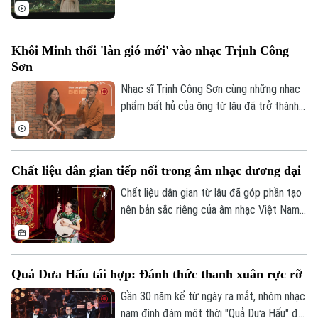
nhân", đánh dấu sự trở lại với một dự án
âm nhạc mang màu sắc nội tâm, khai thác
những góc khuất trong tình yêu hiện đại.
Khôi Minh thổi 'làn gió mới' vào nhạc Trịnh Công
Đây cũng là sản phẩm âm nhạc phản chiếu
Sơn
hành trình trưởng thành từ trải nghiệm đời
sống đến tư duy nghệ thuật của nữ ca sĩ.
Nhạc sĩ Trịnh Công Sơn cùng những nhạc
phẩm bất hủ của ông từ lâu đã trở thành
nguồn cảm hứng vô tận cho giới văn nghệ
sĩ và đông đảo người yêu nhạc. Mới đây,
ca sĩ Khôi Minh đã ra mắt album “Khôi
Chất liệu dân gian tiếp nối trong âm nhạc đương đại
Minh hát Trịnh Công Sơn - Cho nên tôi
yêu”, đúng dịp kỷ niệm 25 năm ngày người
Chất liệu dân gian từ lâu đã góp phần tạo
nhạc sĩ tài hoa rời cõi tạm.
nên bản sắc riêng của âm nhạc Việt Nam.
Tuy nhiên, để những giá trị ấy trở nên gần
gũi và hấp dẫn với đông đảo công chúng
như hiện nay, không thể không nhắc tới nỗ
Quả Dưa Hấu tái hợp: Đánh thức thanh xuân rực rỡ
lực của các nghệ sĩ trẻ trong việc khơi
dậy mạch nguồn dân gian bằng tinh thần
Gần 30 năm kể từ ngày ra mắt, nhóm nhạc
trẻ trung, hiện đại.
nam đình đám một thời "Quả Dưa Hấu" đã