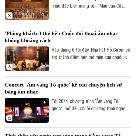
nghệ sĩ piano Lưu Hồng Quang và Lưu
nhạc đặc biệt mang tên “Màu của đất
Đức Anh.
nước, màu của hòa bình” với mong muốn
lan tỏa tình yêu quê hương, niềm tự hào
dân tộc và thông điệp nhân văn về hòa
'Phòng khách 3 thế hệ': Cuộc đối thoại âm nhạc
bình thông qua âm nhạc.
không khoảng cách
Vào tháng 6 tới đây, Nhà hát Hồ Gươm sẽ
trở thành điểm hẹn mở màn của chuỗi live
concert mang tên “Phòng khách 3 thế
hệ”. Đây là dự án âm nhạc mang đậm dấu
ấn của nhà sản xuất - nhạc sĩ Dương Cầm,
Concert 'Âm vang Tổ quốc' kể câu chuyện lịch sử
nơi sẽ trở thành một cuộc đối thoại không
bằng âm nhạc
khoảng cách giữa các thế hệ, thông qua
sự giao thoa độc đáo của âm nhạc – câu
Tối 28/4, chương trình “Âm vang Tổ
chuyện – kiến trúc.
quốc”, mở đầu chuỗi chương trình nghệ
thuật chính luận “Tự hào là người Việt
Nam” năm 2026, đã thu hút gần 40.000
khán giả trực tiếp có mặt và hàng triệu
Tinh thần yêu nước rực sáng trong “Âm vang Tổ