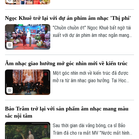
biệt khi lựa chọn cách tiếp cận độc đáo
với chất liệu truyền thống. Thay vì phục
Ngọc Khuê trở lại với dự án phim âm nhạc 'Thị phi'
dựng nguyên bản, MV đã tái hiện di sản
bằng ngôn ngữ hình ảnh hiện đại thông
"Chuồn chuồn ớt" Ngọc Khuê bất ngờ tái
qua công nghệ AI.
xuất với dự án phim âm nhạc ngắn mang
tên "Thị phi". Không chỉ dừng lại ở vai trò
ca sĩ, lần trở lại này đánh dấu một bước
chuyển mình mạnh mẽ của Ngọc Khuê khi
Âm nhạc giao hưởng mở góc nhìn mới về kiến trúc
cô còn là giám đốc sản xuất. Qua lăng kính
âm nhạc kết hợp điện ảnh, sản phẩm đã
Một góc nhìn mới về kiến trúc đã được
mang đến một trải nghiệm đa giác quan
mở ra từ âm nhạc giao hưởng. Tại Học
đầy cảm xúc cho khán giả.
viện Âm nhạc Quốc gia Việt Nam, chương
trình Art.itecture mang đến trải nghiệm
đa giác quan, nơi âm thanh, nhịp điệu và
Bảo Trâm trở lại với sản phẩm âm nhạc mang màu
cấu trúc của âm nhạc trở thành “chìa
sắc nội tâm
khóa” giúp công chúng khám phá những
lớp nghĩa mới của không gian kiến trúc.
Sau thời gian dài vắng bóng, ca sĩ Bảo
Trâm đã cho ra mắt MV "Nước mắt hình