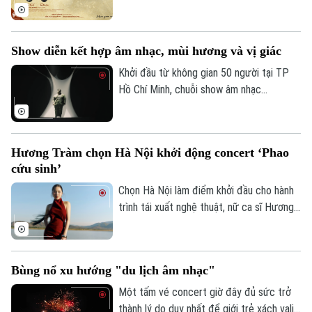
những kiệt tác của âm nhạc lãng mạn Nga.
Dưới sự chỉ huy của nhạc trưởng Honna
Tetsuji, pianist Lưu Đức Anh cùng Dàn
Show diễn kết hợp âm nhạc, mùi hương và vị giác
nhạc Giao hưởng Việt Nam sẽ trình diễn
các tác phẩm đỉnh cao của âm nhạc lãng
Khởi đầu từ không gian 50 người tại TP
mạn Nga.
Hồ Chí Minh, chuỗi show âm nhạc
"Trú:Bão" của rapper Táo chính thức ra
mắt khán giả Thủ đô. Với tính chất thể
nghiệm độc đáo, "Trú:Bão Hà Nội" được
Hương Tràm chọn Hà Nội khởi động concert ‘Phao
kỳ vọng là điểm dừng chân trải nghiệm
cứu sinh’
nghệ thuật và cảm xúc trọn vẹn.
Chọn Hà Nội làm điểm khởi đầu cho hành
trình tái xuất nghệ thuật, nữ ca sĩ Hương
Tràm sẽ chính thức mang đến đêm nhạc
bùng nổ và đầy cảm xúc vào ngày 1/8 tới
tại Cung điền kinh Mỹ Đình. Đêm diễn hứa
Bùng nổ xu hướng "du lịch âm nhạc"
hẹn mở ra một chương mới đậm chất thể
nghiệm, đánh dấu sự trở lại đầy hứa hẹn
Một tấm vé concert giờ đây đủ sức trở
của một trong những giọng ca hàng đầu
thành lý do duy nhất để giới trẻ xách vali