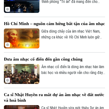
mục tiêu phát hiện, bồi dưỡng và nâng
thính phòng "Tri ân" đã mang đến cho
tầm những tài năng thanh nhạc triển vọng
công chúng những thanh âm tinh tế và
trên khắp mọi miền đất nước
giàu cảm xúc. Chương trình do Hội Nhạc
cổ điển Việt Nam tổ chức với sự đồng
Hồ Chí Minh – nguồn cảm hứng bất tận của âm nhạc
hành của Công ty Impressivo Production
& Enterprise.
Giữa dòng chảy của âm nhạc Việt Nam,
những ca khúc về Hồ Chí Minh luôn giữ
một vị trí đặc biệt. Không chỉ là những
giai điệu nghệ thuật, đó còn là tình cảm,
niềm kính yêu và lòng biết ơn sâu sắc của
Đưa âm nhạc cổ điển đến gần công chúng
nhân dân dành cho vị lãnh tụ vĩ đại của dân
tộc.
Âm nhạc cổ điển là dòng âm nhạc hàn lâm
bác học và nhiều người vẫn cho rằng đây
là một thể loại khó tiếp cận, đặc biệt là
giới trẻ. Với mong muốn đưa nhạc cổ điển
đến gần hơn với công chúng, Bảo tàng
Ca sĩ Nhật Huyền ra mắt dự án âm nhạc về đất nước
Văn học Việt Nam đã tổ chức chương
và hoà bình
trình giao lưu nghệ thuật “Âm nhạc thay
đổi cuộc sống”, với sự tham gia của hai
Ca sĩ Nhật Huyền vừa giới thiệu Dự án âm