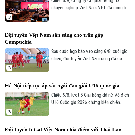
Chiều 6/8, Công ty Cổ phần Bóng đá
chuyên nghiệp Việt Nam VPF đã công bố
các giải bóng đá chuyên nghiệp Việt Nam
mùa giải 2026/2027. Trong đó, được quan
tâm nhất là lễ bốc thăm và xếp lịch thi
Đội tuyển Việt Nam sẵn sàng cho trận gặp
đấu chính thức cho giải V.League 1 mùa
Campuchia
giải năm nay.
Sau cuộc họp báo vào sáng 6/8, cuối giờ
chiều, đội tuyển Việt Nam cũng đã có
buổi tập cuối trên SVĐ Quốc gia Mỹ Đình
để làm quen sân đấu chính thức. Tinh thần
của toàn đội đang lên cao sau trận thắng
Hà Nội tiếp tục áp sát ngôi đầu giải U16 quốc gia
tưng bừng trước Indonesia ngay trên sân
khách.
Chiều 5/8, lượt 5 Giải bóng đá nữ Vô địch
U16 Quốc gia 2026 chứng kiến chiến
thắng thuyết phục của Hà Nội trước
TP.HCM, giúp Hà Nội có 10 điểm sau 5
trận, bằng điểm Phong Phú Hà Nam
Đội tuyển futsal Việt Nam chia điểm với Thái Lan
nhưng tạm xếp nhì do kém chỉ số phụ,