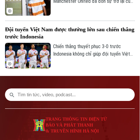
Manchester United đã đón sự trở lại của
bốn trụ cột gồm Bruno Fernandes, Diogo
Dalot, Matheus Cunha và Noussair
Mazraoui sau kỳ World Cup 2026.
Đội tuyển Việt Nam được thưởng lớn sau chiến thắng
trước Indonesia
Chiến thắng thuyết phục 3-0 trước
Indonesia không chỉ giúp đội tuyển Việt
Nam mở rộng cơ hội giành vé vào bán kết
ASEAN Cup 2026, mà còn mang về khoản
thưởng khích lệ tinh thần đầy giá trị.
TRANG THÔNG TIN ĐIỆN TỬ
BÁO VÀ PHÁT THANH
& TRUYỀN HÌNH HÀ NỘI