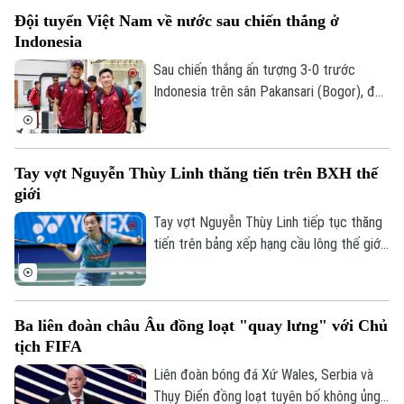
Đội tuyển Việt Nam về nước sau chiến thắng ở
Indonesia
Sau chiến thắng ấn tượng 3-0 trước
Indonesia trên sân Pakansari (Bogor), đội
tuyển Việt Nam đã trở về Hà Nội để
chuẩn bị cho lượt trận cuối bảng A
ASEAN Cup 2026 gặp Campuchia.
Tay vợt Nguyễn Thùy Linh thăng tiến trên BXH thế
giới
Tay vợt Nguyễn Thùy Linh tiếp tục thăng
tiến trên bảng xếp hạng cầu lông thế giới
sau hành trình ấn tượng tại Taipei Open
2026. Đây hứa hẹn là cú hích quan trọng
để tay vợt nữ số một Việt Nam tự tin
Ba liên đoàn châu Âu đồng loạt "quay lưng" với Chủ
chinh phục Korea Masters.
tịch FIFA
Liên đoàn bóng đá Xứ Wales, Serbia và
Bản quyền thuộc về Cơ quan Báo và Phát thanh Truyền hình Hà Nội Giấy
Thụy Điển đồng loạt tuyên bố không ủng