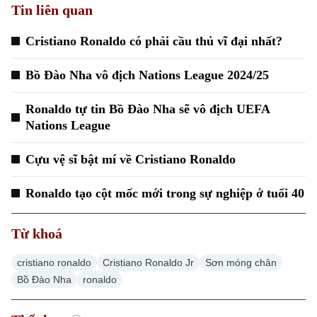
Hà Nội
Hà Nội
Tin liên quan
Chính trị
Cristiano Ronaldo có phải cầu thủ vĩ đại nhất?
Nhịp sống Hà Nội
Thế giới
Xã hội
Bồ Đào Nha vô địch Nations League 2024/25
Người Hà Nội
Tin tức
Kinh tế
An ninh trật tự
Ronaldo tự tin Bồ Đào Nha sẽ vô địch UEFA
Khoảnh khắc Hà Nội
Quân sự
Tin tức
Nations League
Nhà đất
Công nghệ
Ẩm thực
Hồ sơ
Cafe sáng
Cựu vệ sĩ bật mí về Cristiano Ronaldo
Tin tức
Tàu và Xe
Người Việt 4 phương
Tài chính Ngân hàng
Ronaldo tạo cột mốc mới trong sự nghiệp ở tuổi 40
Đầu tư
Ô tô
Giáo dục
Doanh nghiệp
Căn hộ
Từ khoá
Tàu
Tin tức
Văn hóa
Đất đai
cristiano ronaldo
Cristiano Ronaldo Jr
Sơn móng chân
Xe máy
Tuyển sinh
Bồ Đào Nha
ronaldo
Tin tức
Sức khỏe
Kinh nghiệm
Thị trường
Hướng nghiệp