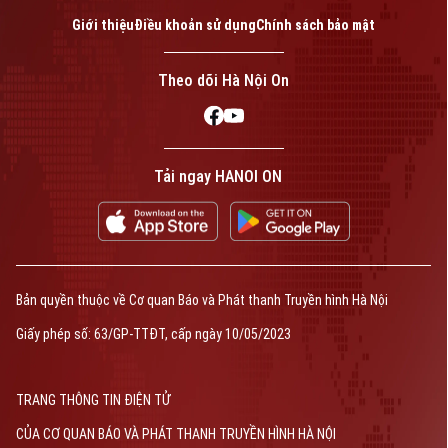
Giới thiệu
Điều khoản sử dụng
Chính sách bảo mật
Theo dõi Hà Nội On
Tải ngay HANOI ON
Bản quyền thuộc về Cơ quan Báo và Phát thanh Truyền hình Hà Nội
Giấy phép số: 63/GP-TTĐT, cấp ngày 10/05/2023
TRANG THÔNG TIN ĐIỆN TỬ
CỦA CƠ QUAN BÁO VÀ PHÁT THANH TRUYỀN HÌNH HÀ NỘI