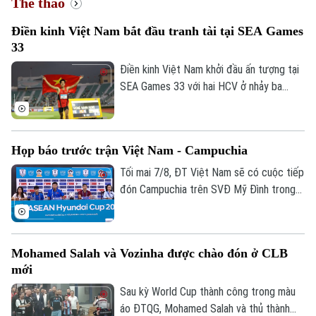
Làng nghề
Thể thao
Y tế
Thể thao
Đánh giá
Điền kinh Việt Nam bắt đầu tranh tài tại SEA Games
Di tích
Dinh dưỡng
33
Bóng đá
Giải trí
Điền kinh Việt Nam khởi đầu ấn tượng tại
Tư vấn sức khỏe
Quần vợt
SEA Games 33 với hai HCV ở nhảy ba
Tin tức
Đã phát sóng
bước và 1.500 mét nữ, cùng hai tấm HCĐ
Golf
ở 1.500 mét nam và ném đĩa.
Sao
Họp báo trước trận Việt Nam - Campuchia
Điện ảnh
Tối mai 7/8, ĐT Việt Nam sẽ có cuộc tiếp
Thời trang
đón Campuchia trên SVĐ Mỹ Đình trong
khuôn khổ lượt cuối vòng bảng ASEAN
Âm nhạc
Cup 2026. Sáng 6/8, hai đội cũng đã có
cuộc họp báo để chia sẻ thông tin trước
Mohamed Salah và Vozinha được chào đón ở CLB
trận.
mới
Sau kỳ World Cup thành công trong màu
áo ĐTQG, Mohamed Salah và thủ thành