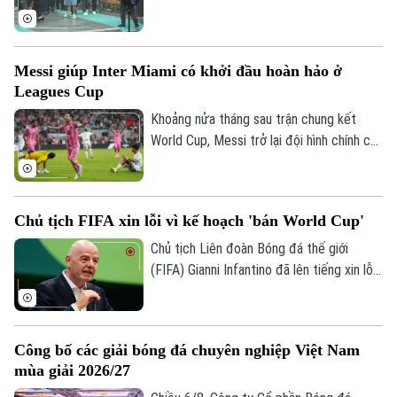
Vozinha vừa có bến đỗ mới và đều được
các CĐV chào đón như những người hùng.
Messi giúp Inter Miami có khởi đầu hoàn hảo ở
Leagues Cup
Khoảng nửa tháng sau trận chung kết
World Cup, Messi trở lại đội hình chính của
Inter Miami; anh lập tức ghi bàn với cú
đúp và 1 kiến tạo để vượt mốc 920 bàn
trong sự nghiệp, trong trận thắng San
Chủ tịch FIFA xin lỗi vì kế hoạch 'bán World Cup'
Luis (Mexico) tỷ số 4-2 vào sáng nay.
Chủ tịch Liên đoàn Bóng đá thế giới
(FIFA) Gianni Infantino đã lên tiếng xin lỗi
về nỗ lực bị chỉ trích là đáng hổ thẹn
nhằm thương mại hóa World Cup, nhưng
kiên quyết không từ chức.
Công bố các giải bóng đá chuyên nghiệp Việt Nam
mùa giải 2026/27