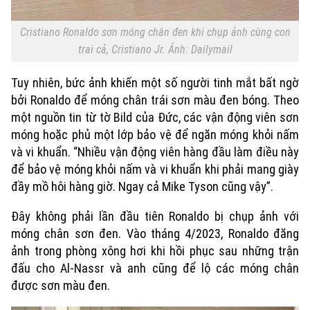
Cristiano Ronaldo sơn móng chân đen khi chụp ảnh cùng con
trai cả, Cristiano Jr. Ảnh: Dailymail
Tuy nhiên, bức ảnh khiến một số người tinh mắt bất ngờ
bởi Ronaldo để móng chân trái sơn màu đen bóng.
Theo
một nguồn tin từ tờ Bild của Đức, các vận động viên sơn
móng hoặc phủ một lớp bảo vệ để ngăn móng khỏi nấm
và vi khuẩn. “Nhiều vận động viên hàng đầu làm điều này
để bảo vệ móng khỏi nấm và vi khuẩn khi phải mang giày
đầy mồ hôi hàng giờ. Ngay cả Mike Tyson cũng vậy”.
Đây không phải lần đầu tiên Ronaldo bị chụp ảnh với
móng chân sơn đen. Vào tháng 4/2023, Ronaldo đăng
ảnh trong phòng xông hơi khi hồi phục sau những trận
đấu cho Al-Nassr và anh cũng để lộ các móng chân
được sơn màu đen.