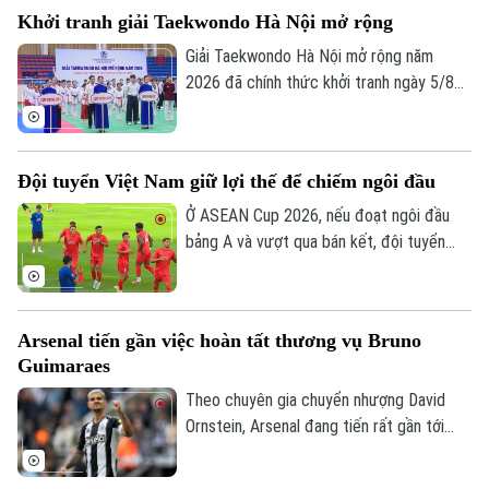
Liên hệ đường dây nóng (bấm để gọi)
Khởi tranh giải Taekwondo Hà Nội mở rộng
Tòa soạn
Tòa soạn
Giải Taekwondo Hà Nội mở rộng năm
0865.116.699 (hotline)
0865.116.699
2026 đã chính thức khởi tranh ngày 5/8
tại Hà Nội. Đây là một trong những hoạt
động thể thao có ý nghĩa trong khuôn khổ
Festival Võ thuật quốc tế Hà Nội 2026,
Đội tuyển Việt Nam giữ lợi thế để chiếm ngôi đầu
góp phần lan tỏa tinh thần thượng võ,
tăng cường giao lưu, đoàn kết và thúc
Ở ASEAN Cup 2026, nếu đoạt ngôi đầu
đẩy phong trào tập luyện thể dục thể
bảng A và vượt qua bán kết, đội tuyển
thao trên địa bàn Thủ đô.
Việt Nam sẽ đá trận chung kết lượt về
trên sân nhà Mỹ Đình. Mục tiêu đầu tiên là
ngôi đầu đã ở rất gần thầy trò HLV Kim
Arsenal tiến gần việc hoàn tất thương vụ Bruno
Sang Sik, khi chúng ta có những lợi thế rõ
Guimaraes
ràng trước lượt trận cuối vòng bảng với
Campuchia sau đây 2 ngày.
Theo chuyên gia chuyển nhượng David
Ornstein, Arsenal đang tiến rất gần tới
việc chiêu mộ tiền vệ Bruno Guimaraes từ
Newcastle United khi hai CLB đã tiến sát