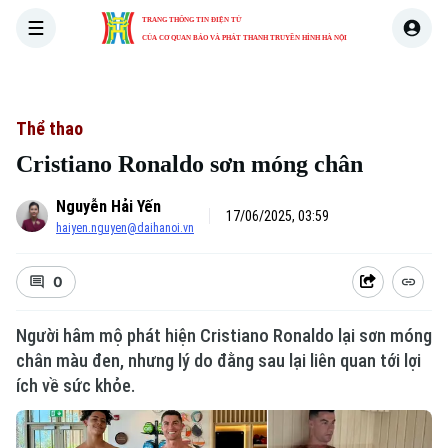
TRANG THÔNG TIN ĐIỆN TỬ
CỦA CƠ QUAN BÁO VÀ PHÁT THANH TRUYỀN HÌNH HÀ NỘI
THỜI SỰ
HÀ NỘI
THẾ GIỚI
KINH TẾ
NHÀ ĐẤT
Thể thao
Cristiano Ronaldo sơn móng chân
Nguyễn Hải Yến
17/06/2025, 03:59
haiyen.nguyen@daihanoi.vn
0
Người hâm mộ phát hiện Cristiano Ronaldo lại sơn móng
chân màu đen, nhưng lý do đằng sau lại liên quan tới lợi
ích về sức khỏe.