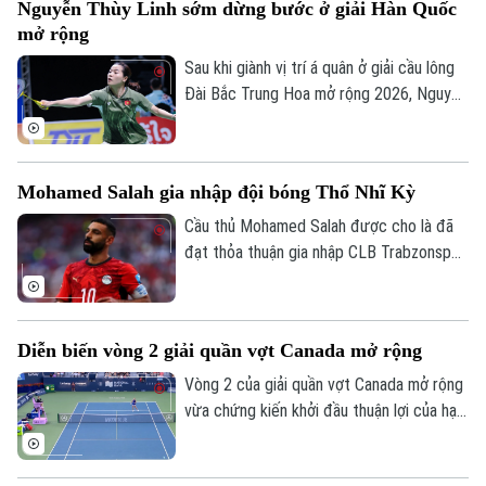
Nguyễn Thùy Linh sớm dừng bước ở giải Hàn Quốc
mở rộng
Sau khi giành vị trí á quân ở giải cầu lông
Đài Bắc Trung Hoa mở rộng 2026, Nguyễn
Thùy Linh tiếp tục tranh tài ở giải Hàn
Quốc Masters, cũng nằm trong hệ thống
World Tour Super 300 của Liên đoàn Cầu
Mohamed Salah gia nhập đội bóng Thổ Nhĩ Kỳ
lông thế giới. Tuy nhiên đại diện của Việt
Nam đã không thể tiến sâu.
Cầu thủ Mohamed Salah được cho là đã
đạt thỏa thuận gia nhập CLB Trabzonspor
theo dạng chuyển nhượng tự do sau khi
chia tay Liverpool vào cuối mùa giải
2025/26.
Diễn biến vòng 2 giải quần vợt Canada mở rộng
Vòng 2 của giải quần vợt Canada mở rộng
vừa chứng kiến khởi đầu thuận lợi của hạt
giống số 1 Aryna Sabalenka.