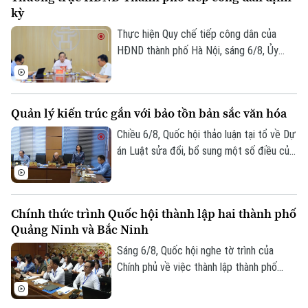
hành chính của Đảng lên môi trường điện
kỳ
tử cho các tổ chức cơ sở Đảng trực
thuộc.
Thực hiện Quy chế tiếp công dân của
HĐND thành phố Hà Nội, sáng 6/8, Ủy
viên Thường trực, Trưởng Ban Đô thị
HĐND thành phố Trần Hợp Dũng đã tiếp
công dân định kỳ.
Quản lý kiến trúc gắn với bảo tồn bản sắc văn hóa
Chiều 6/8, Quốc hội thảo luận tại tổ về Dự
án Luật sửa đổi, bổ sung một số điều của
Luật Kiến trúc. Nhiều đại biểu đồng tình,
dự thảo Luật đã tập trung đổi mới công
Liên hệ đường dây nóng (bấm để gọi)
tác quản lý hành nghề kiến trúc theo
Tòa soạn
Tòa soạn
Chính thức trình Quốc hội thành lập hai thành phố
hướng cắt giảm thủ tục hành chính,
Quảng Ninh và Bắc Ninh
chuyển mạnh từ tiền kiểm sang hậu kiểm
0865.116.699 (hotline)
0865.116.699
và đẩy mạnh chuyển đổi số.
Sáng 6/8, Quốc hội nghe tờ trình của
Chính phủ về việc thành lập thành phố
Quảng Ninh và thành phố Bắc Ninh.