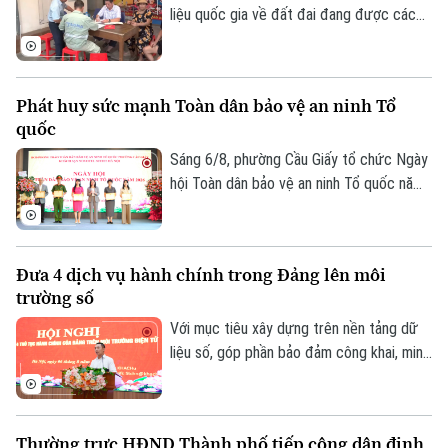
liệu quốc gia về đất đai đang được các
địa phương trên địa bàn Hà Nội khẩn
trương triển khai. Nhiều xã, phường đã
chủ động đổi mới cách làm để vừa bảo
Phát huy sức mạnh Toàn dân bảo vệ an ninh Tổ
đảm tiến độ, vừa nâng cao chất lượng dữ
quốc
liệu. Tại phường Lĩnh Nam, nhiều giải pháp
sáng tạo đang phát huy hiệu quả rõ nét.
Sáng 6/8, phường Cầu Giấy tổ chức Ngày
hội Toàn dân bảo vệ an ninh Tổ quốc năm
2026 với sự tham dự của lãnh đạo thành
phố, lãnh đạo phường, lực lượng Công an,
đại diện các cơ quan, đơn vị, doanh
Đưa 4 dịch vụ hành chính trong Đảng lên môi
nghiệp và đông đảo nhân dân trên địa
trường số
bàn.
Với mục tiêu xây dựng trên nền tảng dữ
liệu số, góp phần bảo đảm công khai, minh
bạch và nâng cao hiệu quả điều hành, sáng
6/8, Đảng ủy UBND thành phố Hà Nội tổ
chức hội nghị tập huấn sử dụng 4 thủ tục
Thường trực HĐND Thành phố tiếp công dân định