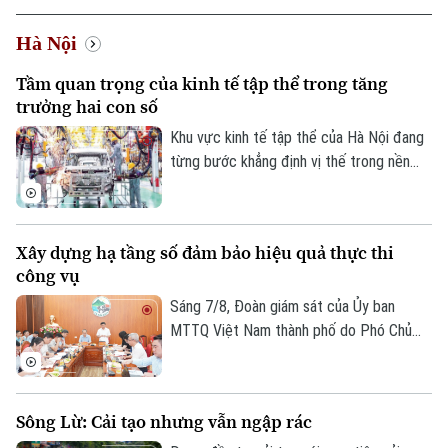
Hà Nội
Tầm quan trọng của kinh tế tập thể trong tăng
trưởng hai con số
Khu vực kinh tế tập thể của Hà Nội đang
từng bước khẳng định vị thế trong nền
kinh tế Thủ đô. Từ những HTX làng nghề
đến mô hình OCOP, tất cả đều đang góp
phần tạo việc làm, phát triển kinh tế nông
Xây dựng hạ tầng số đảm bảo hiệu quả thực thi
thôn và thúc đẩy tiêu dùng. Đặc biệt, để
công vụ
Hà Nội đạt mục tiêu tăng trưởng GRDP ở
mức hai con số, kinh tế tập thể chính là
Sáng 7/8, Đoàn giám sát của Ủy ban
một trong những khu vực còn nhiều tiềm
MTTQ Việt Nam thành phố do Phó Chủ
năng cần được đánh thức.
tịch Phạm Anh Tuấn làm Trưởng đoàn đã
làm việc với xã Kim Anh về việc triển khai
chuyển đổi số, ứng dụng khoa học, công
Sông Lừ: Cải tạo nhưng vẫn ngập rác
nghệ trong giải quyết thủ tục hành chính,