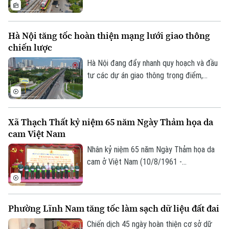
sắt đô thị Hà Nội.
bước tăng tốc trong phát triển hạ tầng
giao thông mà còn mở ra cơ hội hiện thực
hóa mô hình phát triển đô thị theo định
Hà Nội tăng tốc hoàn thiện mạng lưới giao thông
hướng giao thông công cộng - TOD. Đây
chiến lược
được xem là "chìa khóa" để kết nối giao
thông với quy hoạch đô thị, khai thác hiệu
Hà Nội đang đẩy nhanh quy hoạch và đầu
Theo dõi Hà Nội On
quả quỹ đất và từng bước hình thành
tư các dự án giao thông trọng điểm,
những không gian sống hiện đại, bền vững.
trong đó đặt mục tiêu khép kín 5 tuyến
đường vành đai vào năm 2027 và tiếp tục
nghiên cứu bổ sung nhiều tuyến đường
Xã Thạch Thất kỷ niệm 65 năm Ngày Thảm họa da
sắt đô thị, kỳ vọng sẽ tạo động lực phát
cam Việt Nam
triển kinh tế - xã hội và giải quyết bài toán
ùn tắc giao thông của Thủ đô.
Nhân kỷ niệm 65 năm Ngày Thảm họa da
cam ở Việt Nam (10/8/1961 -
10/8/2026), Hội Nạn nhân chất độc da
cam/dioxin xã Thạch Thất tổ chức lễ kỷ
niệm và trao quà cho các nạn nhân chất
Phường Lĩnh Nam tăng tốc làm sạch dữ liệu đất đai
độc da cam trên địa bàn.
Chiến dịch 45 ngày hoàn thiện cơ sở dữ