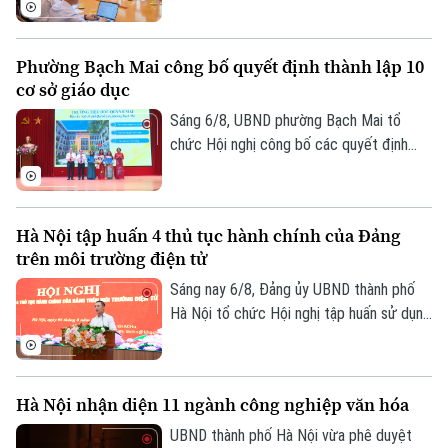
quan Phát triển Pháp (AFD) tại Việt Nam,
ông Julien Seillan, trao đổi về các dự án
Phường Bạch Mai công bố quyết định thành lập 10
đang triển khai và định hướng mở rộng
cơ sở giáo dục
hợp tác trong thời gian tới.
Sáng 6/8, UBND phường Bạch Mai tổ
chức Hội nghị công bố các quyết định
thành lập các cơ sở giáo dục và công tác
cán bộ quản lý sau sắp xếp đối với các
trường mầm non, tiểu học và trung học cơ
Hà Nội tập huấn 4 thủ tục hành chính của Đảng
sở công lập trên địa bàn.
trên môi trường điện tử
Sáng nay 6/8, Đảng ủy UBND thành phố
Hà Nội tổ chức Hội nghị tập huấn sử dụng
bốn thủ tục hành chính của Đảng trên môi
trường điện tử cho các tổ chức cơ sở
Đảng trực thuộc. Hội nghị được tổ chức
Hà Nội nhận diện 11 ngành công nghiệp văn hóa
trực tiếp tại trụ sở Khu liên cơ quan thành
Bản quyền thuộc về Cơ quan Báo và Phát thanh Truyền hình Hà Nội Giấy
phố và kết nối trực tuyến đến điểm cầu
UBND thành phố Hà Nội vừa phê duyệt