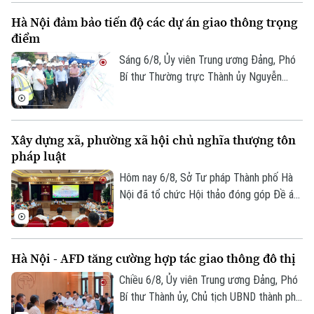
Hà Nội đảm bảo tiến độ các dự án giao thông trọng
điểm
Sáng 6/8, Ủy viên Trung ương Đảng, Phó
Bí thư Thường trực Thành ủy Nguyễn
Trọng Đông, Trưởng Ban Chỉ đạo giải
phóng mặt bằng các dự án đầu tư trên
địa bàn thành phố Hà Nội, kiểm tra thực
Xây dựng xã, phường xã hội chủ nghĩa thượng tôn
địa một số hạng mục quan trọng.
pháp luật
Hôm nay 6/8, Sở Tư pháp Thành phố Hà
Nội đã tổ chức Hội thảo đóng góp Đề án
“Xây dựng văn hoá tuân thủ pháp luật
trong xây dựng xã, phường xã hội chủ
nghĩa trên địa bàn thành phố Hà Nội”.
Hà Nội - AFD tăng cường hợp tác giao thông đô thị
Chiều 6/8, Ủy viên Trung ương Đảng, Phó
Bí thư Thành ủy, Chủ tịch UBND thành phố
Hà Nội Vũ Đại Thắng đã tiếp Giám đốc Cơ