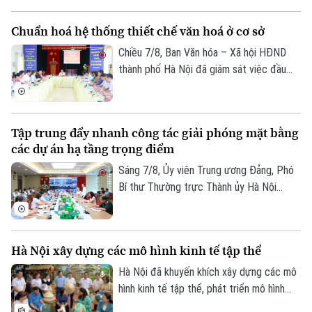
cốt liệt sĩ trang trọng tổ chức Lễ dâng
Tư vấn sức khỏe
Quần vợt
hương tưởng niệm và chính thức triển
Tin tức
Đã phát sóng
Chuẩn hoá hệ thống thiết chế văn hoá ở cơ sở
khai công tác lấy mẫu hài cốt liệt sĩ chưa
Golf
xác định được thông tin để phục vụ giám
Chiều 7/8, Ban Văn hóa – Xã hội HĐND
Sao
định ADN.
thành phố Hà Nội đã giám sát việc đầu
tư, khai thác các thiết chế văn hóa, thể
Điện ảnh
thao trên địa bàn phường Kiến Hưng.
Thời trang
Tập trung đẩy nhanh công tác giải phóng mặt bằng
các dự án hạ tầng trọng điểm
Âm nhạc
Sáng 7/8, Ủy viên Trung ương Đảng, Phó
Bí thư Thường trực Thành ủy Hà Nội
Nguyễn Trọng Đông, Trưởng ban Chỉ đạo
giải phóng mặt bằng các dự án đầu tư
trên địa bàn thành phố Hà Nội chủ trì hội
Hà Nội xây dựng các mô hình kinh tế tập thể
nghị Ban Chỉ đạo nhằm rà soát, đánh giá
tiến độ công tác giải phóng mặt bằng
Hà Nội đã khuyến khích xây dựng các mô
triển khai các dự án, công trình trọng
hình kinh tế tập thể, phát triển mô hình
điểm trên địa bàn thành phố.
HTX theo Luật năm 2023. Việc kiện toàn,