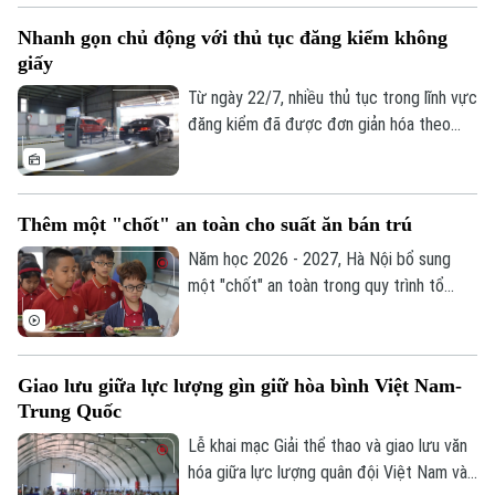
luận và chia sẻ nội dung trên mạng xã hội.
Nhanh gọn chủ động với thủ tục đăng kiểm không
Liệu đây có phải là giải pháp hiệu quả để
giấy
bảo vệ trẻ em trên không gian mạng? Hay
sẽ làm hạn chế quyền tham gia của các
Từ ngày 22/7, nhiều thủ tục trong lĩnh vực
em trong môi trường số?
đăng kiểm đã được đơn giản hóa theo
Thông tư 30/2026 của Bộ Xây dựng. Việc
tích hợp giấy tờ trên VNeID, VNeTraffic
và sử dụng dữ liệu điện tử không chỉ giúp
Thêm một "chốt" an toàn cho suất ăn bán trú
giảm hồ sơ giấy mà còn rút ngắn thời gian
làm thủ tục, mang lại nhiều thuận lợi cho
Năm học 2026 - 2027, Hà Nội bổ sung
người dân và doanh nghiệp.
một "chốt" an toàn trong quy trình tổ
chức bữa ăn học đường. Trong đó, UBND
cấp xã giữ vai trò trung tâm trong việc
khảo sát, xây dựng phương án và lựa chọn
Giao lưu giữa lực lượng gìn giữ hòa bình Việt Nam-
đơn vị cung cấp suất ăn, nhằm tăng
Trung Quốc
cường công khai, minh bạch và kiểm soát
chặt chẽ chất lượng bữa ăn học đường.
Lễ khai mạc Giải thể thao và giao lưu văn
hóa giữa lực lượng quân đội Việt Nam và