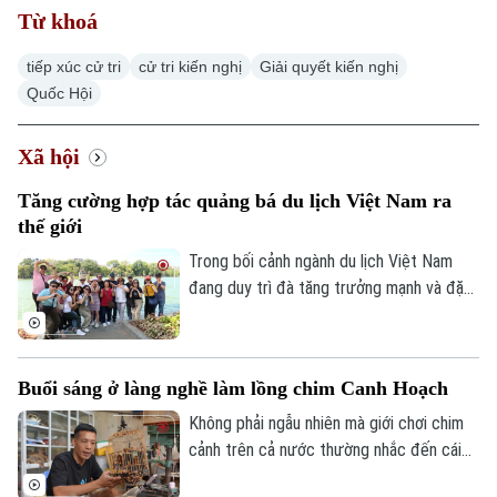
Từ khoá
tiếp xúc cử tri
cử tri kiến nghị
Giải quyết kiến nghị
Quốc Hội
Xã hội
Tăng cường hợp tác quảng bá du lịch Việt Nam ra
thế giới
Trong bối cảnh ngành du lịch Việt Nam
đang duy trì đà tăng trưởng mạnh và đặt
mục tiêu đón khoảng 25 triệu lượt khách
quốc tế trong năm 2026, việc mở rộng
hợp tác với các đối tác có mạng lưới toàn
Buổi sáng ở làng nghề làm lồng chim Canh Hoạch
cầu được xem là giải pháp quan trọng để
nâng cao hiệu quả xúc tiến, quảng bá
Không phải ngẫu nhiên mà giới chơi chim
điểm đến.
cảnh trên cả nước thường nhắc đến cái
tên làng Vác, hay Canh Hoạch, mỗi khi tìm