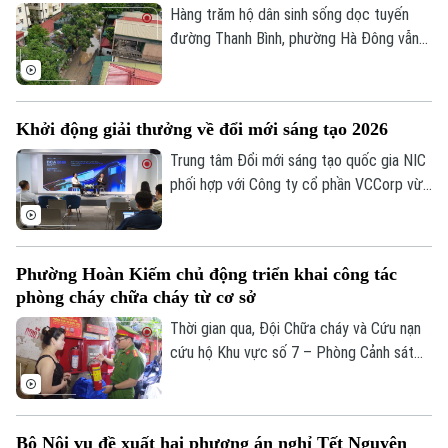
đưa tuyến đường vào khai thác trong năm
Hàng trăm hộ dân sinh sống dọc tuyến
2027.
đường Thanh Bình, phường Hà Đông vẫn
đang phải chịu đựng cảnh ô nhiễm môi
trường và mất an toàn giao thông.
Nguyên nhân là bởi việc thi công dang dở
Khởi động giải thưởng về đổi mới sáng tạo 2026
tuyến cống nhánh thuộc gói thầu số 4 của
dự án xây dựng hệ thống xử lý nước thải
Trung tâm Đổi mới sáng tạo quốc gia NIC
Yên Xá. Nhiều hạng mục chưa đảm bảo an
phối hợp với Công ty cổ phần VCCorp vừa
toàn.
tổ chức họp báo công bố giải thưởng
Better Choice Awards 2026. Đây là giải
thưởng thường niên được tổ chức từ
Phường Hoàn Kiếm chủ động triển khai công tác
năm 2022 nhằm tôn vinh, khuyến khích, cổ
phòng cháy chữa cháy từ cơ sở
vũ những giá trị đổi mới sáng tạo áp dụng
trong đời sống thực phục vụ người tiêu
Thời gian qua, Đội Chữa cháy và Cứu nạn
dùng.
cứu hộ Khu vực số 7 – Phòng Cảnh sát
PCCC&CNCH – Công an thành phố Hà Nội
cùng Công an phường Hoàn Kiếm đã chủ
động triển khai nhiều giải pháp tăng
Bộ Nội vụ đề xuất hai phương án nghỉ Tết Nguyên