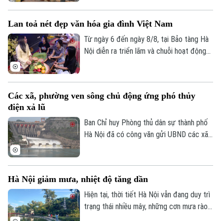
một chiếc lồng đẹp. Từ lâu, nơi đây được
xem là một trong những cái nôi của nghề
Lan toả nét đẹp văn hóa gia đình Việt Nam
làm lồng chim ở Việt Nam. Mỗi sản phẩm
không chỉ đáp ứng nhu cầu nuôi chim mà
Từ ngày 6 đến ngày 8/8, tại Bảo tàng Hà
còn thể hiện trình độ chế tác, sự am hiểu
Nội diễn ra triển lãm và chuỗi hoạt động
tập tính của từng loài chim và óc thẩm mỹ
trải nghiệm văn hóa "Hương truyền tâm
của người thợ.
nối – Hành trình trở về với ký ức gia đình".
Chương trình do bảo tàng phối hợp cùng
Các xã, phường ven sông chủ động ứng phó thủy
nhóm sinh viên ngành Quản trị truyền
điện xả lũ
thông đa phương tiện, Trường Đại học
FPT Hà Nội thực hiện.
Ban Chỉ huy Phòng thủ dân sự thành phố
Hà Nội đã có công văn gửi UBND các xã,
phường ven ba tuyến sông: Đà, Hồng,
Chuyên mục
Đuống, đề nghị tập trung triển khai các
Thời sự
biện pháp đảm bảo an toàn hạ du khi vận
Hà Nội giảm mưa, nhiệt độ tăng dần
hành hồ chứa thủy điện Hòa Bình.
Hiện tại, thời tiết Hà Nội vẫn đang duy trì
Hà Nội
Hà Nội
trạng thái nhiều mây, những cơn mưa rào
Chính trị
rải rác từ đêm 6/8 còn xuất hiện ở một