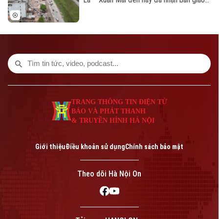
trên 105,3 hecta, đạt hơn 99,5%. Hiện chỉ
còn vướng mắc một số hộ dân thuộc
phường Yên Nghĩa và xã Xuân Mai.
TRANG THÔNG TIN ĐIỆN TỬ
BÁO VÀ PHÁT THANH
& TRUYỀN HÌNH HÀ NỘI
Giới thiệu
Điều khoản sử dụng
Chính sách bảo mật
Theo dõi Hà Nội On