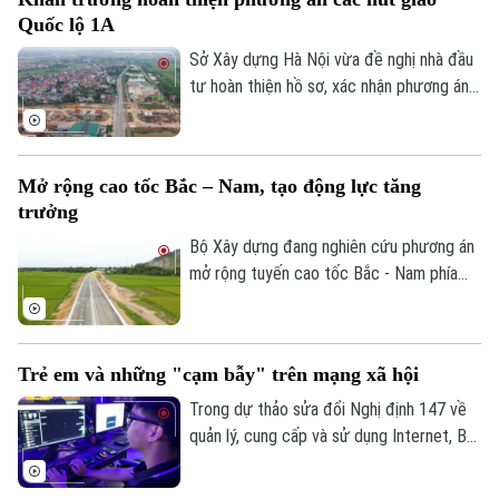
5 - Vùng Thủ đô sơ bộ khoảng 288.268 tỷ
Quốc lộ 1A
đồng. Các đại biểu cho rằng cần có mốc
giới giải ngân theo từng năm, để đảm bảo
Sở Xây dựng Hà Nội vừa đề nghị nhà đầu
nguồn vốn cho dự án.
tư hoàn thiện hồ sơ, xác nhận phương án
tuyến các nút giao chính dọc đường Quốc
lộ 1A, tỷ lệ 1/500 thuộc Dự án đầu tư
trục không gian Quốc lộ 1A gắn với chỉnh
Mở rộng cao tốc Bắc – Nam, tạo động lực tăng
trang và tái thiết đô thị theo phương
Theo dõi Hà Nội On
trưởng
thức đối tác công tư (PPP), loại hợp
đồng Xây dựng -Chuyển giao (BT).
Bộ Xây dựng đang nghiên cứu phương án
mở rộng tuyến cao tốc Bắc - Nam phía
Đông theo quy mô hoàn chỉnh; đồng thời,
tính toán phương án huy động nguồn lực
phù hợp nhằm bảo đảm tiến độ và hiệu
Trẻ em và những "cạm bẫy" trên mạng xã hội
quả đầu tư.
Trong dự thảo sửa đổi Nghị định 147 về
quản lý, cung cấp và sử dụng Internet, Bộ
Văn hóa, Thể thao và Du lịch đề xuất
không cho phép trẻ em dưới 16 tuổi bình