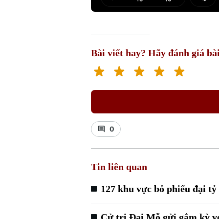
Play
Mut
Bài viết hay? Hãy đánh giá bài
0
Tin liên quan
127 khu vực bỏ phiếu đại tỷ
Cử tri Đại Mỗ gửi gắm kỳ v