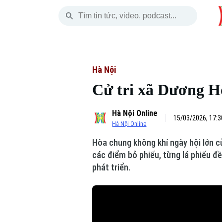
Thứ Sáu
THỜI SỰ
HÀ NỘI
THẾ GIỚI
07 Tháng 08, 2026
Hà Nội
Nhịp sống Hà Nộ
Tin tức
Hà Nội
Cử tri xã Dương H
Chính trị
Người Hà Nội
Quân s
Hà Nội Online
Xã hội
Khoảnh khắc Hà 
Hồ sơ
15/03/2026, 17:3
Hà Nội Online
An ninh trật tự
Ẩm thực
Người V
Hòa chung không khí ngày hội lớn c
các điểm bỏ phiếu, từng lá phiếu đ
Công nghệ
phát triển.
Skip Ad