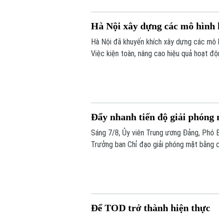
Hà Nội xây dựng các mô hình k
Hà Nội đã khuyến khích xây dựng các mô h
Việc kiện toàn, nâng cao hiệu quả hoạt đ
các mô hình kinh tế tập thể, tăng cường 
nghiệp công nghệ cao và hình thành các ch
Đẩy nhanh tiến độ giải phóng 
Sáng 7/8, Ủy viên Trung ương Đảng, Phó 
Trưởng ban Chỉ đạo giải phóng mặt bằng c
làm việc với các sở, ngành và địa phương 
trình trọng điểm trên địa bàn thành phố.
Để TOD trở thành hiện thực