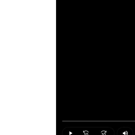
Loaded
:
0.00%