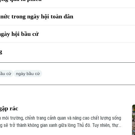
nức trong ngày hội toàn dân
gày hội bầu cử
g
bầu cử
ngày bầu cử
gập rác
ện môi trường, chỉnh trang cảnh quan và nâng cao chất lượng sống
 sẽ trở thành không gian xanh giữa lòng Thủ đô. Tuy nhiên, thực
hải phủ kín mặt nước, gây ô nhiễm và ảnh hưởng đến dòng chảy.