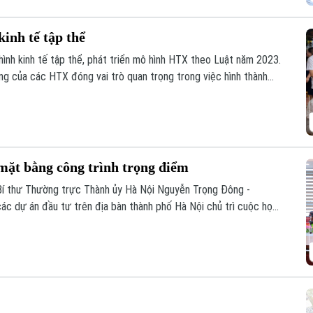
inh tế tập thể
ình kinh tế tập thể, phát triển mô hình HTX theo Luật năm 2023.
ộng của các HTX đóng vai trò quan trọng trong việc hình thành
liên kết với các đơn vị doanh nghiệp để đầu tư xây dựng nông
uỗi liên kết sản xuất, tiêu thụ bền vững.
mặt bằng công trình trọng điểm
Bí thư Thường trực Thành ủy Hà Nội Nguyễn Trọng Đông -
ác dự án đầu tư trên địa bàn thành phố Hà Nội chủ trì cuộc họp
liên quan về tình hình giải phóng mặt bằng một số dự án, công