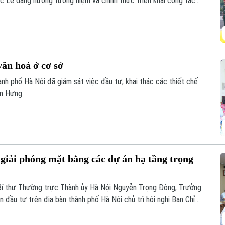
chức Lễ dâng hương tưởng niệm và chính thức triển khai công tác
c thông tin để phục vụ giám định ADN.
văn hoá ở cơ sở
nh phố Hà Nội đã giám sát việc đầu tư, khai thác các thiết chế
ến Hưng.
giải phóng mặt bằng các dự án hạ tầng trọng
Bí thư Thường trực Thành ủy Hà Nội Nguyễn Trọng Đông, Trưởng
 đầu tư trên địa bàn thành phố Hà Nội chủ trì hội nghị Ban Chỉ
ác giải phóng mặt bằng triển khai các dự án, công trình trọng