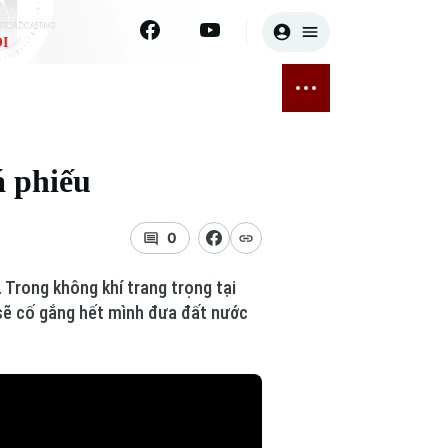
I
E
THỂ THAO
GIẢI TRÍ
ĐÃ PHÁT SÓNG
Bóng đá
Tin tức
á phiếu
ỡng
Quần vợt
Sao
sức khỏe
Golf
Điện ảnh
0
Thời trang
 Trong không khí trang trọng tại
 sẽ cố gắng hết mình đưa đất nước
Âm nhạc