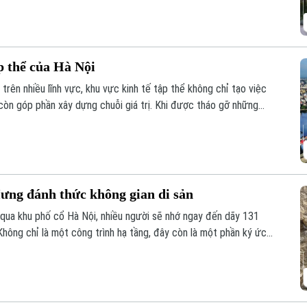
p thể của Hà Nội
trên nhiều lĩnh vực, khu vực kinh tế tập thể không chỉ tạo việc
còn góp phần xây dựng chuỗi giá trị. Khi được tháo gỡ những
ng lực quan trọng đóng góp vào tăng trưởng nhanh và bền vững
ưng đánh thức không gian di sản
qua khu phố cổ Hà Nội, nhiều người sẽ nhớ ngay đến dãy 131
hông chỉ là một công trình hạ tầng, đây còn là một phần ký ức
hu vực này sẽ được chỉnh trang theo hướng bảo tồn kết hợp phát
n hóa, nghệ thuật và du lịch mới.