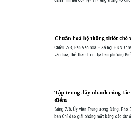
danh tính hài cốt liệt sĩ trang trọng tổ 
lấy mẫu hài cốt liệt sĩ chưa xác định đượ
Chuẩn hoá hệ thống thiết chế 
Chiều 7/8, Ban Văn hóa – Xã hội HĐND thà
văn hóa, thể thao trên địa bàn phường Ki
Tập trung đẩy nhanh công tác 
điểm
Sáng 7/8, Ủy viên Trung ương Đảng, Phó 
ban Chỉ đạo giải phóng mặt bằng các dự án
đạo nhằm rà soát, đánh giá tiến độ công t
điểm trên địa bàn thành phố.