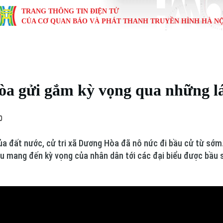
TRANG THÔNG TIN ĐIỆN TỬ
CỦA CƠ QUAN BÁO VÀ PHÁT THANH TRUYỀN HÌNH HÀ NỘ
KINH TẾ
NHÀ ĐẤT
TÀU VÀ XE
GIÁO DỤC
VĂN HÓA
SỨC KHỎ
i
Tin tức
Tin tức
Ô tô
Tin tức
Tin tức
Y tế
òa gửi gắm kỳ vọng qua những l
ự
Cafe sáng
Đầu tư
Tàu
Tuyển sinh
Làng nghề
Dinh dư
Nội
Tài chính Ngân hàng
Căn hộ
Xe máy
Hướng nghiệp
Di tích
Tư vấn 
0
iệt 4 phương
Doanh nghiệp
Đất đai
Thị trường
ủa đất nước, cử tri xã Dương Hòa đã nô nức đi bầu cử từ sớm.
ều mang đến kỳ vọng của nhân dân tới các đại biểu được bầu
Kinh nghiệm
Đánh giá