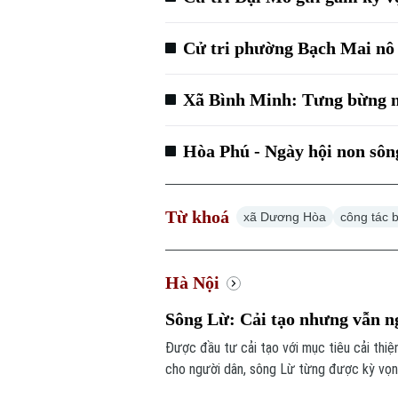
Cử tri phường Bạch Mai nô 
Xã Bình Minh: Tưng bừng n
Hòa Phú - Ngày hội non sôn
Từ khoá
xã Dương Hòa
công tác 
Hà Nội
Sông Lừ: Cải tạo nhưng vẫn n
Được đầu tư cải tạo với mục tiêu cải thi
cho người dân, sông Lừ từng được kỳ vọng
tế hiện nay, nhiều đoạn sông vẫn bị rác t