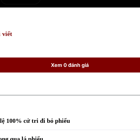
e
Current
Duration
Time
 viết
Xem 0 đánh giá
 lệ 100% cử tri đi bỏ phiếu
ọng qua lá phiếu