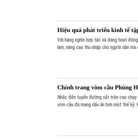
Hiệu quả phát triển kinh tế tậ
Với hàng nghìn hợp tác xã đang hoạt động 
làm, nâng cao thu nhập cho người dân mà 
điểm nghẽn đây sẽ là một trong những độ
của Thủ đô.
Chỉnh trang vòm cầu Phùng H
Nhắc đến tuyến đường sắt trên cao chạy 
vòm cầu đá mang dấu ấn hơn một thế kỷ. K
đô thị của Thủ đô. Trong thời gian tới, k
huy giá trị di sản, mở ra một không gian vă