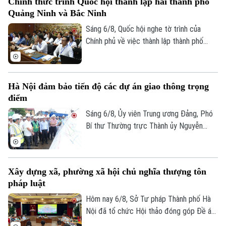
Chính thức trình Quốc hội thành lập hai thành phố
hướng cắt giảm thủ tục hành chính,
Quảng Ninh và Bắc Ninh
chuyển mạnh từ tiền kiểm sang hậu kiểm
và đẩy mạnh chuyển đổi số.
Sáng 6/8, Quốc hội nghe tờ trình của
Chính phủ về việc thành lập thành phố
Quảng Ninh và thành phố Bắc Ninh.
Hà Nội đảm bảo tiến độ các dự án giao thông trọng
điểm
Sáng 6/8, Ủy viên Trung ương Đảng, Phó
Bí thư Thường trực Thành ủy Nguyễn
Trọng Đông, Trưởng Ban Chỉ đạo giải
phóng mặt bằng các dự án đầu tư trên
địa bàn thành phố Hà Nội, kiểm tra thực
Xây dựng xã, phường xã hội chủ nghĩa thượng tôn
địa một số hạng mục quan trọng.
pháp luật
Hôm nay 6/8, Sở Tư pháp Thành phố Hà
Nội đã tổ chức Hội thảo đóng góp Đề án
“Xây dựng văn hoá tuân thủ pháp luật