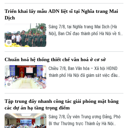
Tư vấn sức khỏe
Quần vợt
xã Quang Minh giai đoạn 2025-2026.
Tin tức
Đã phát sóng
Triển khai lấy mẫu ADN liệt sĩ tại Nghĩa trang Mai
Dịch
Golf
Sao
Sáng 7/8, tại Nghĩa trang Mai Dịch (Hà
Nội), Ban Chỉ đạo thành phố Hà Nội về tìm
Điện ảnh
kiếm, quy tập và xác định danh tính hài
Thời trang
cốt liệt sĩ trang trọng tổ chức Lễ dâng
hương tưởng niệm và chính thức triển
Chuẩn hoá hệ thống thiết chế văn hoá ở cơ sở
Âm nhạc
khai công tác lấy mẫu hài cốt liệt sĩ chưa
xác định được thông tin để phục vụ giám
Chiều 7/8, Ban Văn hóa – Xã hội HĐND
định ADN.
thành phố Hà Nội đã giám sát việc đầu
tư, khai thác các thiết chế văn hóa, thể
thao trên địa bàn phường Kiến Hưng.
Tập trung đẩy nhanh công tác giải phóng mặt bằng
các dự án hạ tầng trọng điểm
Sáng 7/8, Ủy viên Trung ương Đảng, Phó
Bí thư Thường trực Thành ủy Hà Nội