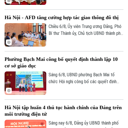
trong xây dựng xã, phường xã hội chủ
nghĩa trên địa bàn thành phố Hà Nội”.
Hà Nội - AFD tăng cường hợp tác giao thông đô thị
Chiều 6/8, Ủy viên Trung ương Đảng, Phó
Bí thư Thành ủy, Chủ tịch UBND thành phố
Hà Nội Vũ Đại Thắng đã tiếp Giám đốc Cơ
quan Phát triển Pháp (AFD) tại Việt Nam,
ông Julien Seillan, trao đổi về các dự án
Phường Bạch Mai công bố quyết định thành lập 10
đang triển khai và định hướng mở rộng
cơ sở giáo dục
hợp tác trong thời gian tới.
Sáng 6/8, UBND phường Bạch Mai tổ
chức Hội nghị công bố các quyết định
thành lập các cơ sở giáo dục và công tác
cán bộ quản lý sau sắp xếp đối với các
trường mầm non, tiểu học và trung học cơ
Hà Nội tập huấn 4 thủ tục hành chính của Đảng trên
sở công lập trên địa bàn.
môi trường điện tử
Bản quyền thuộc về Cơ quan Báo và Phát thanh Truyền hình Hà Nội Giấy
phép số: Số 63/GP-TTDT, cấp ngày 10/05/2023
Sáng nay 6/8, Đảng ủy UBND thành phố