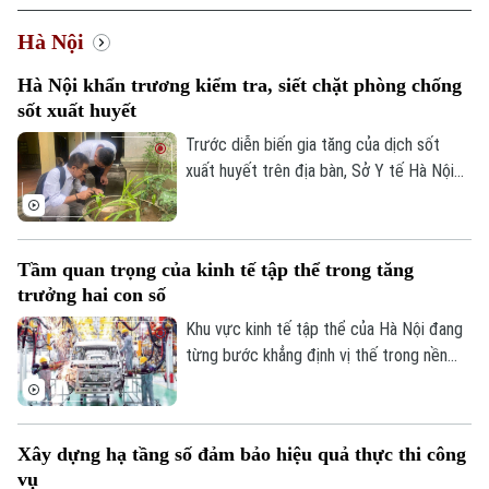
Hà Nội
Hà Nội khẩn trương kiểm tra, siết chặt phòng chống
sốt xuất huyết
Trước diễn biến gia tăng của dịch sốt
xuất huyết trên địa bàn, Sở Y tế Hà Nội
vừa ban hành công văn khẩn yêu cầu các
xã, phường tăng cường triển khai các biện
pháp phòng, chống dịch. Ngành y tế cũng
Tầm quan trọng của kinh tế tập thể trong tăng
sẽ thành lập các đoàn kiểm tra, giám sát
trưởng hai con số
công tác phòng chống dịch tại 91 xã
phường.
Khu vực kinh tế tập thể của Hà Nội đang
từng bước khẳng định vị thế trong nền
kinh tế Thủ đô. Từ những HTX làng nghề
đến mô hình OCOP, tất cả đều đang góp
phần tạo việc làm, phát triển kinh tế nông
Xây dựng hạ tầng số đảm bảo hiệu quả thực thi công
thôn và thúc đẩy tiêu dùng. Đặc biệt, để
vụ
Hà Nội đạt mục tiêu tăng trưởng GRDP ở