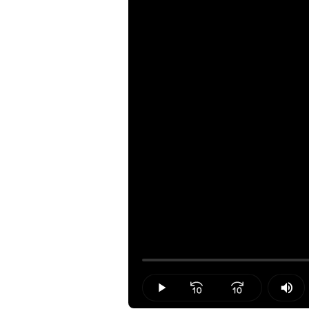
Loaded
:
0.00%
Play
Mut