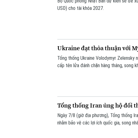
Bộ Quốc phòng Nhật Bản dự kiến sẽ đề xu
USD) cho tài khóa 2027.
Ukraine đạt thỏa thuận với M
Tổng thống Ukraine Volodymyr Zelensky n
cấp tên lửa đánh chặn hàng tháng, song k
chưa đủ để đáp ứng nhu cầu thực tế.
Tổng thống Iran ủng hộ đối t
Ngày 7/8 (giờ địa phương), Tổng thống Ir
nhằm bảo vệ các lợi ích quốc gia, song n