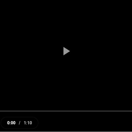
Play
Video
0:00
/
1:10
e
Current
Duration