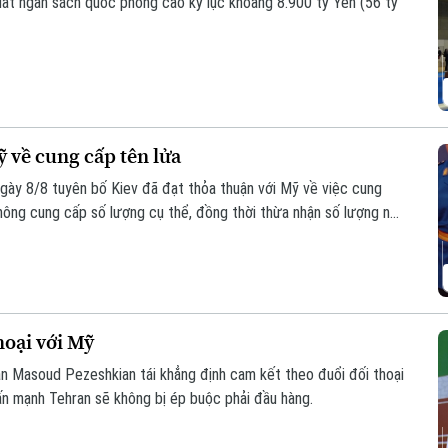
ất ngân sách quốc phòng cao kỷ lục khoảng 8.900 tỷ Yên (56 tỷ
ỹ về cung cấp tên lửa
gày 8/8 tuyên bố Kiev đã đạt thỏa thuận với Mỹ về việc cung
hông cung cấp số lượng cụ thể, đồng thời thừa nhận số lượng này
hoại với Mỹ
an Masoud Pezeshkian tái khẳng định cam kết theo đuổi đối thoại
hấn mạnh Tehran sẽ không bị ép buộc phải đầu hàng.