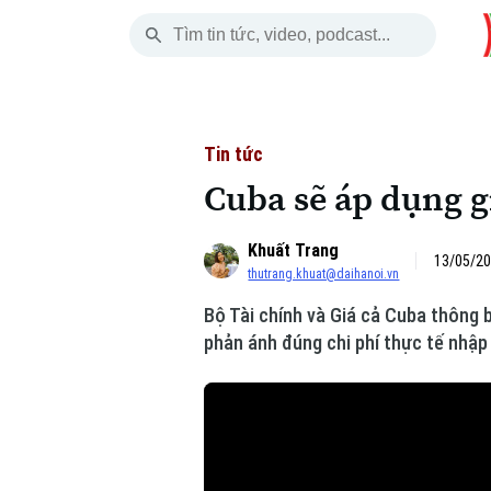
Chủ Nhật
THỜI SỰ
HÀ NỘI
THẾ GIỚI
09 Tháng 08, 2026
Hà Nội
Nhịp sống Hà Nộ
Tin tức
Tin tức
Cuba sẽ áp dụng g
Chính trị
Người Hà Nội
Quân s
Khuất Trang
Xã hội
Khoảnh khắc Hà 
Hồ sơ
13/05/20
thutrang.khuat@daihanoi.vn
An ninh trật tự
Ẩm thực
Người V
Bộ Tài chính và Giá cả Cuba thông 
phản ánh đúng chi phí thực tế nhập 
Công nghệ
Skip Ad