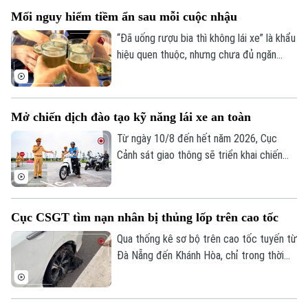
dập tắt rủi ro phát sinh ngay từ thời điểm
Mối nguy hiểm tiềm ẩn sau mỗi cuộc nhậu
manh nha.
“Đã uống rượu bia thì không lái xe” là khẩu
hiệu quen thuộc, nhưng chưa đủ ngăn
nhiều người cầm lái sau khi sử dụng chất
có cồn. Chỉ một chút chủ quan, khả năng
làm chủ phương tiện suy giảm đáng kể,
Mở chiến dịch đào tạo kỹ năng lái xe an toàn
mở đường cho những hậu quả giao thông
đáng tiếc.
Từ ngày 10/8 đến hết năm 2026, Cục
Cảnh sát giao thông sẽ triển khai chiến
dịch đào tạo kỹ năng lái xe an toàn trên
phạm vi toàn quốc. Nội dung đào tạo tập
trung vào các kỹ năng cơ bản về quy tắc
Cục CSGT tìm nạn nhân bị thủng lốp trên cao tốc
tham gia giao thông và kỹ năng phòng
ngừa tai nạn.
Qua thống kê sơ bộ trên cao tốc tuyến từ
Liên hệ đường dây nóng (bấm để gọi)
Đà Nẵng đến Khánh Hòa, chỉ trong thời
Tòa soạn
Tòa soạn
gian ngắn đã có hơn 70 phương tiện bị nổ
lốp do vật sắc nhọn đâm vào. Ngay khi
0865.116.699 (hotline)
0865.116.699
truy tìm được người làm rơi các vật sắc