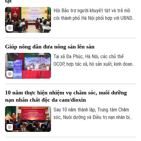
tật
số phường.
Hội Bảo trợ người khuyết tật và trẻ mồ
côi thành phố Hà Nội phối hợp với UBND
phường Vĩnh Tuy tổ chức hội nghị tập
huấn, tuyên truyền, phổ biến Luật Thủ đô
và các văn bản triển khai thi hành Luật
Giúp nông dân đưa nông sản lên sàn
cho cán bộ và người khuyết tật trên địa
bàn.
Tại xã Đa Phúc, Hà Nội, các chủ thể
OCOP, hợp tác xã, hộ sản xuất, kinh doanh
được hướng dẫn kỹ năng livestream và
trực tiếp giới thiệu sản phẩm trên môi
trường số. Đây cũng là cách đưa chuyển
10 năm thực hiện nhiệm vụ chăm sóc, nuôi dưỡng
đổi số đến gần hơn với hoạt động sản
Chuyên mục
nạn nhân chất độc da cam/dioxin
xuất, kinh doanh của người dân.
Sau 10 năm thành lập, Trung tâm Chăm
Thời sự
sóc, Nuôi dưỡng và Điều trị nạn nhân bị
nhiễm chất độc da cam/dioxin thành phố
Hà Nội
Hà Nội
Hà Nội trực thuộc Sở Nội Vụ Hà Nội đã
trở thành điểm tựa cho hàng trăm nạn