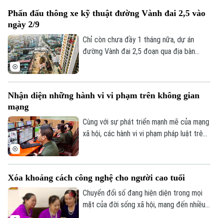
phút xuống còn 60 phút mỗi ngày và
Dinh dưỡng
Bóng đá
Giải trí
Phấn đấu thông xe kỹ thuật đường Vành đai 2,5 vào
không phân biệt chơi một game hay nhiều
ngày 2/9
game, tổng thời gian chỉ được phép là 60
Tư vấn sức khỏe
Quần vợt
Tin tức
phút.
Chỉ còn chưa đầy 1 tháng nữa, dự án
Đã phát sóng
đường Vành đai 2,5 đoạn qua địa bàn
Golf
Sao
phường Cầu Giấy sẽ phải hoàn thành
thông xe kỹ thuật vào đúng dịp Quốc
Điện ảnh
khánh 2/9. Trên công trường, không khí
Nhận diện những hành vi vi phạm trên không gian
thi công đang diễn ra vô cùng khẩn
Thời trang
mạng
trương, đảm bảo yêu cầu chất lượng công
trình cũng như tiến độ thành phố đã đề
Cùng với sự phát triển mạnh mẽ của mạng
Âm nhạc
ra.
xã hội, các hành vi vi phạm pháp luật trên
không gian mạng như phát tán thông tin
giả, quảng cáo sai sự thật, lừa đảo trực
tuyến, xúc phạm danh dự, nhân phẩm vẫn
Xóa khoảng cách công nghệ cho người cao tuổi
diễn biến phức tạp. Vậy đâu là ranh giới
giữa quyền tự do ngôn luận và hành vi vi
Chuyển đổi số đang hiện diện trong mọi
phạm pháp luật?
mặt của đời sống xã hội, mang đến nhiều
tiện ích. Trong sự phát triển mạnh mẽ của