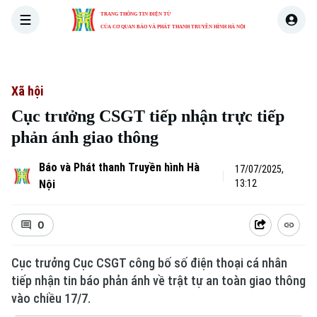
TRANG THÔNG TIN ĐIỆN TỬ
CỦA CƠ QUAN BÁO VÀ PHÁT THANH TRUYỀN HÌNH HÀ NỘI
THỜI SỰ
HÀ NỘI
THẾ GIỚI
KINH TẾ
NHÀ ĐẤT
Xã hội
Cục trưởng CSGT tiếp nhận trực tiếp
phản ánh giao thông
Báo và Phát thanh Truyền hình Hà
17/07/2025,
Nội
13:12
0
Cục trưởng Cục CSGT công bố số điện thoại cá nhân
tiếp nhận tin báo phản ánh về trật tự an toàn giao thông
vào chiều 17/7.