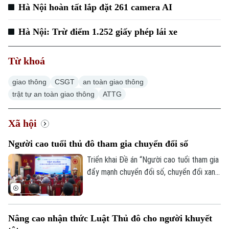
Hà Nội hoàn tất lắp đặt 261 camera AI
Hà Nội: Trừ điểm 1.252 giấy phép lái xe
Từ khoá
giao thông
CSGT
an toàn giao thông
trật tự an toàn giao thông
ATTG
Xã hội
Người cao tuổi thủ đô tham gia chuyển đổi số
Triển khai Đề án “Người cao tuổi tham gia
đẩy mạnh chuyển đổi số, chuyển đổi xanh,
khởi nghiệp và tạo việc làm”, sáng 8/8, Hội
Người cao tuổi thành phố đã tổ chức Hội
nghị tập huấn chuyển đổi số cho cán bộ,
Nâng cao nhận thức Luật Thủ đô cho người khuyết
hội viên người cao tuổi trên địa bàn một