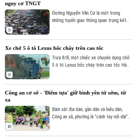
nguy cơ TNGT
dựng tuyến đường Mỹ Đình - Ba Sao - Bái
Đính (đoạn nối từ đường trục phía Nam
Đường Nguyễn Văn Cừ là một trong
đến đường Hương Sơn - Tam Chúc).
những tuyến giao thông quan trọng kết
nối khu vực trung tâm Thủ đô với các
phường phía Đông Hà Nội. Tuyến đường
có mặt cắt khá rộng, tuy nhiên, trước tình
Xe chở 5 ô tô Lexus bốc cháy trên cao tốc
trạng dừng đỗ xe trái quy định trên tuyến
đường này đã khiến cho lòng đường bị
Trưa 8/8, một chiếc xe chuyên dụng chở
thu hẹp, tiềm ẩn nhiều nguy cơ mất an
5 ô tô Lexus bốc cháy trên cao tốc Hà
toàn giao thông.
Nội - Hải Phòng, khiến ít nhất 3 chiếc bị
lửa thiêu rụi. Rất may vụ việc đã không
gây thiệt hại về người.
Công an cơ sở - 'Điểm tựa' giữ bình yên từ sớm, từ
xa
Bám sát địa bàn, gần dân và hiểu dân,
Công an xã, phường là "cánh tay nối dài"
giúp Công an Thủ đô giải quyết hiệu quả
các vấn đề an ninh trật tự ngay từ cơ sở,