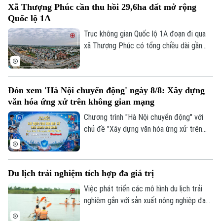
Xã Thượng Phúc cần thu hồi 29,6ha đất mở rộng
nhọn dẫn tới các vụ nổ lốp, Cục CSGT đã
Quốc lộ 1A
phát đi thông báo tìm nạn nhân để có
hướng xử lý, bảo vệ quyền lợi người tham
Trục không gian Quốc lộ 1A đoạn đi qua
gia giao thông.
xã Thượng Phúc có tổng chiều dài gần
2,9km. Để triển khai dự án, địa phương
cần thu hồi khoảng 29,6 ha đất đi qua địa
bàn 7 thôn.
Đón xem 'Hà Nội chuyển động' ngày 8/8: Xây dựng
văn hóa ứng xử trên không gian mạng
Chương trình "Hà Nội chuyển động" với
chủ đề "Xây dựng văn hóa ứng xử trên
không gian mạng" sẽ phát sóng trực tiếp
trên các nền tảng của Cơ quan Báo và
phát thanh, truyền hình Hà Nội vào 19h
Du lịch trải nghiệm tích hợp đa giá trị
hôm nay, ngày 8/8.
Việc phát triển các mô hình du lịch trải
nghiệm gắn với sản xuất nông nghiệp đang
mở ra hướng đi mới cho người nông dân.