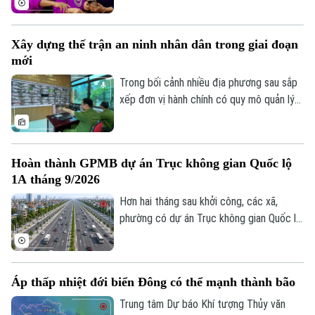
công nghệ, vẫn còn một bộ phận người
dân, đặc biệt là người cao tuổi, gặp khó
Xây dựng thế trận an ninh nhân dân trong giai đoạn
khăn trong tiếp cận và sử dụng các nền
mới
tảng số.
Trong bối cảnh nhiều địa phương sau sắp
xếp đơn vị hành chính có quy mô quản lý
lớn hơn, yêu cầu bảo đảm an ninh, trật tự
cũng đặt ra những nhiệm vụ mới. Bên cạnh
vai trò nòng cốt của lực lượng công an,
Hoàn thành GPMB dự án Trục không gian Quốc lộ
việc phát huy sức mạnh của nhân dân, xây
1A tháng 9/2026
dựng các mô hình tự quản và ứng dụng
công nghệ trong kết nối, trao đổi thông
Hơn hai tháng sau khởi công, các xã,
tin đang trở thành giải pháp quan trọng
phường có dự án Trục không gian Quốc lộ
để giữ gìn bình yên từ cơ sở.
1A đi qua đang đồng loạt đẩy nhanh giải
phóng mặt bằng. Hà Nội đặt mục tiêu
hoàn thành trong tháng 9 để tạo điều kiện
Áp thấp nhiệt đới biển Đông có thể mạnh thành bão
triển khai đồng bộ dự án gần 162.000 tỷ
đồng.
Trung tâm Dự báo Khí tượng Thủy văn