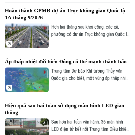
vai trò nòng cốt của lực lượng công an,
Hoàn thành GPMB dự án Trục không gian Quốc lộ
việc phát huy sức mạnh của nhân dân, xây
1A tháng 9/2026
dựng các mô hình tự quản và ứng dụng
công nghệ trong kết nối, trao đổi thông
Hơn hai tháng sau khởi công, các xã,
tin đang trở thành giải pháp quan trọng
phường có dự án Trục không gian Quốc lộ
để giữ gìn bình yên từ cơ sở.
1A đi qua đang đồng loạt đẩy nhanh giải
phóng mặt bằng. Hà Nội đặt mục tiêu
hoàn thành trong tháng 9 để tạo điều kiện
Áp thấp nhiệt đới biển Đông có thể mạnh thành bão
triển khai đồng bộ dự án gần 162.000 tỷ
đồng.
Trung tâm Dự báo Khí tượng Thủy văn
Quốc gia cho biết, một vùng áp thấp nhiệt
đới vừa hình thành ngay trên khu vực Vịnh
Bắc Bộ. Mặc dù áp thấp nhiệt đới này ít
có khả năng mạnh lên thành bão và không
Hiệu quả sau hai tuần sử dụng màn hình LED giao
đi trực tiếp vào đất liền, nhưng diễn biến
thông
của nó vẫn sẽ gây ra thời tiết xấu cho
vùng biển phía Bắc và khu vực Hà Nội
Sau hơn hai tuần vận hành, 36 màn hình
trong những ngày tới.
LED điện tử kết nối Trung tâm Điều khiển