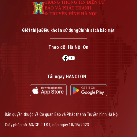
TRANG THÔNG TIN ĐIỆN TỬ
BÁO VÀ PHÁT THANH
& TRUYỀN HÌNH HÀ NỘI
Giới thiệu
Điều khoản sử dụng
Chính sách bảo mật
Theo dõi Hà Nội On
Tải ngay HANOI ON
Bản quyền thuộc về Cơ quan Báo và Phát thanh Truyền hình Hà Nội
Giấy phép số: 63/GP-TTĐT, cấp ngày 10/05/2023