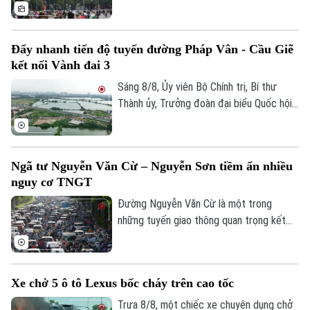
giao thông Công an Hà Nội đã phát huy rõ
hiệu quả. Việc cập nhật thông tin thời gian
thực giúp người dân chủ động chọn lộ
Đẩy nhanh tiến độ tuyến đường Pháp Vân - Cầu Giẽ
trình, hạn chế tối đa đi vào các điểm ùn
kết nối Vành đai 3
tắc.
Sáng 8/8, Ủy viên Bộ Chính trị, Bí thư
Thành ủy, Trưởng đoàn đại biểu Quốc hội
thành phố Hà Nội Trần Đức Thắng đi kiểm
tra thực địa các dự án: Dự án xây dựng
Liên hệ đường dây nóng (bấm để gọi)
tuyến đường kết nối đường Pháp Vân -
Tòa soạn
Tòa soạn
Ngã tư Nguyễn Văn Cừ – Nguyễn Sơn tiềm ẩn nhiều
Cầu Giẽ với đường Vành đai 3; Dự án xây
nguy cơ TNGT
dựng tuyến đường Mỹ Đình - Ba Sao - Bái
0865.116.699 (hotline)
0865.116.699
Đính (đoạn nối từ đường trục phía Nam
Đường Nguyễn Văn Cừ là một trong
đến đường Hương Sơn - Tam Chúc).
những tuyến giao thông quan trọng kết
nối khu vực trung tâm Thủ đô với các
phường phía Đông Hà Nội. Tuyến đường
có mặt cắt khá rộng, tuy nhiên, trước tình
Xe chở 5 ô tô Lexus bốc cháy trên cao tốc
trạng dừng đỗ xe trái quy định trên tuyến
đường này đã khiến cho lòng đường bị
Trưa 8/8, một chiếc xe chuyên dụng chở