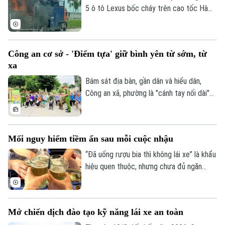
thu hẹp, tiềm ẩn nhiều nguy cơ mất an
5 ô tô Lexus bốc cháy trên cao tốc Hà
toàn giao thông.
Nội - Hải Phòng, khiến ít nhất 3 chiếc bị
lửa thiêu rụi. Rất may vụ việc đã không
gây thiệt hại về người.
Công an cơ sở - 'Điểm tựa' giữ bình yên từ sớm, từ
xa
Bám sát địa bàn, gần dân và hiểu dân,
Công an xã, phường là "cánh tay nối dài"
giúp Công an Thủ đô giải quyết hiệu quả
các vấn đề an ninh trật tự ngay từ cơ sở,
dập tắt rủi ro phát sinh ngay từ thời điểm
Mối nguy hiểm tiềm ẩn sau mỗi cuộc nhậu
manh nha.
“Đã uống rượu bia thì không lái xe” là khẩu
hiệu quen thuộc, nhưng chưa đủ ngăn
nhiều người cầm lái sau khi sử dụng chất
có cồn. Chỉ một chút chủ quan, khả năng
làm chủ phương tiện suy giảm đáng kể,
Mở chiến dịch đào tạo kỹ năng lái xe an toàn
mở đường cho những hậu quả giao thông