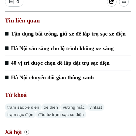
0
Tin liên quan
Tận dụng bãi trông, giữ xe để lắp trụ sạc xe điện
Hà Nội sẵn sàng cho lộ trình không xe xăng
40 vị trí được chọn để lắp đặt trụ sạc điện
Chuyên mục
Hà Nội chuyển đổi giao thông xanh
Thời sự
Từ khoá
Hà Nội
Hà Nội
trạm sạc xe điện
xe điện
vướng mắc
vinfast
Chính trị
trạm sạc điện
đầu tư trạm sạc xe điện
Nhịp sống Hà Nội
Thế giới
Xã hội
Người Hà Nội
Xã hội
Tin tức
Kinh tế