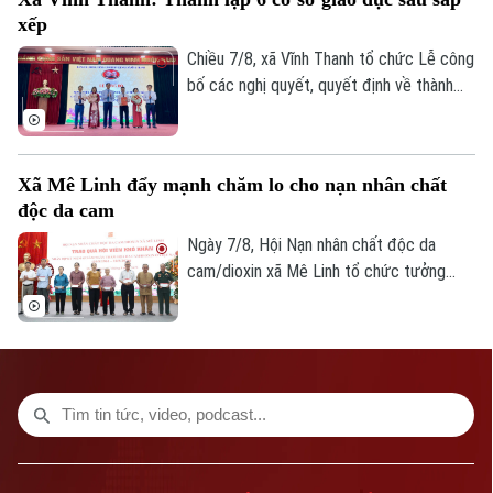
phương có dự án đi qua đang tập trung
xếp
kiểm đếm, xác định nguồn gốc đất, lập
phương án bồi thường, hỗ trợ, tái định cư
Chiều 7/8, xã Vĩnh Thanh tổ chức Lễ công
và tăng cường đối thoại để tạo đồng
bố các nghị quyết, quyết định về thành
thuận trong nhân dân.
lập tổ chức Đảng, các cơ sở giáo dục
công lập và công tác cán bộ sau sắp xếp
trên địa bàn xã.
Xã Mê Linh đẩy mạnh chăm lo cho nạn nhân chất
độc da cam
Ngày 7/8, Hội Nạn nhân chất độc da
cam/dioxin xã Mê Linh tổ chức tưởng
niệm 65 năm Ngày Thảm họa da cam ở
Việt Nam (10/8/1961 – 10/8/2026).