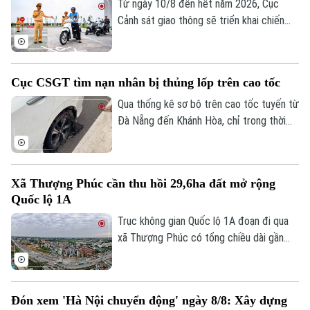
đáng tiếc.
Từ ngày 10/8 đến hết năm 2026, Cục
Cảnh sát giao thông sẽ triển khai chiến
dịch đào tạo kỹ năng lái xe an toàn trên
phạm vi toàn quốc. Nội dung đào tạo tập
trung vào các kỹ năng cơ bản về quy tắc
Cục CSGT tìm nạn nhân bị thủng lốp trên cao tốc
tham gia giao thông và kỹ năng phòng
ngừa tai nạn.
Qua thống kê sơ bộ trên cao tốc tuyến từ
Đà Nẵng đến Khánh Hòa, chỉ trong thời
gian ngắn đã có hơn 70 phương tiện bị nổ
lốp do vật sắc nhọn đâm vào. Ngay khi
truy tìm được người làm rơi các vật sắc
Xã Thượng Phúc cần thu hồi 29,6ha đất mở rộng
nhọn dẫn tới các vụ nổ lốp, Cục CSGT đã
Quốc lộ 1A
phát đi thông báo tìm nạn nhân để có
hướng xử lý, bảo vệ quyền lợi người tham
Trục không gian Quốc lộ 1A đoạn đi qua
gia giao thông.
xã Thượng Phúc có tổng chiều dài gần
2,9km. Để triển khai dự án, địa phương
cần thu hồi khoảng 29,6 ha đất đi qua địa
bàn 7 thôn.
Đón xem 'Hà Nội chuyển động' ngày 8/8: Xây dựng