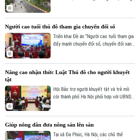
Tin tức
Đã phát sóng
đối dễ chịu, thuận lợi cho người dân Thủ
Golf
đô tập thể dục, dạo phố hay tham gia các
Sao
hoạt động ngoài trời.
Người cao tuổi thủ đô tham gia chuyển đổi số
Điện ảnh
Triển khai Đề án “Người cao tuổi tham gia
Thời trang
đẩy mạnh chuyển đổi số, chuyển đổi xanh,
khởi nghiệp và tạo việc làm”, sáng 8/8, Hội
Âm nhạc
Người cao tuổi thành phố đã tổ chức Hội
nghị tập huấn chuyển đổi số cho cán bộ,
Nâng cao nhận thức Luật Thủ đô cho người khuyết
hội viên người cao tuổi trên địa bàn một
tật
số phường.
Hội Bảo trợ người khuyết tật và trẻ mồ
côi thành phố Hà Nội phối hợp với UBND
phường Vĩnh Tuy tổ chức hội nghị tập
huấn, tuyên truyền, phổ biến Luật Thủ đô
và các văn bản triển khai thi hành Luật
Giúp nông dân đưa nông sản lên sàn
cho cán bộ và người khuyết tật trên địa
bàn.
Tại xã Đa Phúc, Hà Nội, các chủ thể