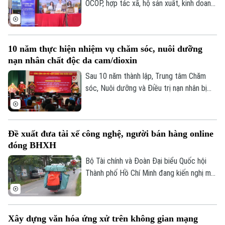
OCOP, hợp tác xã, hộ sản xuất, kinh doanh
được hướng dẫn kỹ năng livestream và
trực tiếp giới thiệu sản phẩm trên môi
trường số. Đây cũng là cách đưa chuyển
10 năm thực hiện nhiệm vụ chăm sóc, nuôi dưỡng
đổi số đến gần hơn với hoạt động sản
nạn nhân chất độc da cam/dioxin
xuất, kinh doanh của người dân.
Sau 10 năm thành lập, Trung tâm Chăm
sóc, Nuôi dưỡng và Điều trị nạn nhân bị
nhiễm chất độc da cam/dioxin thành phố
Hà Nội trực thuộc Sở Nội Vụ Hà Nội đã
trở thành điểm tựa cho hàng trăm nạn
Đề xuất đưa tài xế công nghệ, người bán hàng online
nhân và gia đình nạn nhân nhiễm chất độc
đóng BHXH
da cam/dioxin trên địa bàn Thành phố.
Bộ Tài chính và Đoàn Đại biểu Quốc hội
Thành phố Hồ Chí Minh đang kiến nghị mở
rộng nhóm đối tượng đóng bảo hiểm xã
hội bắt buộc đối với người lao động có
thu nhập từ nền tảng số như tài xế công
Xây dựng văn hóa ứng xử trên không gian mạng
nghệ, người giao hàng hay người bán hàng