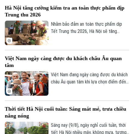
An ninh trật tự
Hà Nội tăng cường kiểm tra an toàn thực phẩm dịp
Khoảnh khắc Hà Nội
Quân sự
Trung thu 2026
Tin tức
Nhà đất
Công nghệ
Ẩm thực
Nhằm bảo đảm an toàn thực phẩm dịp
Hồ sơ
Cafe sáng
Tết Trung thu 2026, Hà Nội sẽ tăng
Tin tức
Tàu và Xe
cường kiểm tra, đặc biệt đối với các cơ
Người Việt 4 phương
Tài chính Ngân hàng
sở sản xuất, kinh doanh bánh Trung thu và
Đầu tư
Ô tô
Giáo dục
xử lý nghiêm hàng giả, hàng lậu, hàng
Doanh nghiệp
Việt Nam ngày càng được du khách châu Âu quan
Căn hộ
không rõ nguồn gốc.
Tàu
tâm
Tin tức
Văn hóa
Đất đai
Việt Nam đang ngày càng được du khách
Xe máy
Tuyển sinh
châu Âu quan tâm khi lựa chọn điểm đến
Tin tức
Sức khỏe
Kinh nghiệm
tại châu Á trong mùa hè 2026. Theo bảng
Thị trường
Hướng nghiệp
xếp hạng mới của nền tảng du lịch số
Làng nghề
Y tế
Thể thao
Agoda, dựa trên dữ liệu tìm kiếm chỗ ở từ
Đánh giá
Thời tiết Hà Nội cuối tuần: Sáng mát mẻ, trưa chiều
tháng 4 đến tháng 6, Việt Nam đã tăng
Di tích
Dinh dưỡng
nắng nóng
Bóng đá
một bậc so với cùng kỳ năm ngoái, vươn
Giải trí
lên vị trí thứ tư trong nhóm những điểm
Sáng nay (9/8), ngày nghỉ cuối tuần, thời
Tư vấn sức khỏe
Quần vợt
đến châu Á được tìm kiếm nhiều nhất.
tiết Hà Nội nhiều mây, không mưa, tương