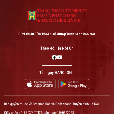
TRANG THÔNG TIN ĐIỆN TỬ
BÁO VÀ PHÁT THANH
& TRUYỀN HÌNH HÀ NỘI
Giới thiệu
Điều khoản sử dụng
Chính sách bảo mật
Theo dõi Hà Nội On
Tải ngay HANOI ON
Bản quyền thuộc về Cơ quan Báo và Phát thanh Truyền hình Hà Nội
Giấy phép số: 63/GP-TTĐT, cấp ngày 10/05/2023