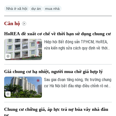
Nhà ở xã hội
dự án
mua nhà
Căn hộ
HoREA đề xuất cơ chế về thời hạn sử dụng chung cư
Hiệp hội Bất động sản TP.HCM, HoREA,
vừa kiến nghị sửa cách quy định về thời
hạn sử dụng nhà chung cư trong dự thảo
Luật Nhà ở sửa đổi. Theo đó, thay vì khái
niệm “sở hữu nhà chung cư có thời hạn”,
Giá chung cư hạ nhiệt, người mua chờ giá hợp lý
HoREA đề xuất quy định theo hướng “thời
hạn sử dụng nhà chung cư theo niên hạn
Sau giai đoạn tăng nóng, thị trường chung
xây dựng công trình”, nhằm tránh cách
cư Hà Nội bắt đầu nhịp điều chỉnh rõ nét.
hiểu quyền sở hữu căn hộ của người dân
Áp lực đòn bẩy buộc nhiều nhà đầu tư
bị giới hạn về thời gian.
phải chủ động hạ giá cắt lỗ, trong khi
người mua ở thực vẫn chọn tâm lý nghe
Chung cư chững giá, áp lực trả nợ bủa vây nhà đầu
ngóng, chờ đợi mặt bằng giá tiếp tục hạ
tư