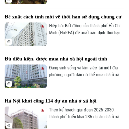
Đây cũng là một trong những phường nội
thành có số lượng lớn nhà chung cư cũ
Đề xuất cách tính mới về thời hạn sử dụng chung cư
cần cải tạo của Thủ đô.
Hiệp hội Bất động sản thành phố Hồ Chí
Minh (HoREA) đề xuất xác định thời hạn
sử dụng chung cư theo niên hạn công
trình, đồng thời làm rõ quyền sở hữu và cơ
chế xử lý khi công trình hết tuổi thọ.
Đủ điều kiện, được mua nhà xã hội ngoài tỉnh
Đang sinh sống và làm việc tại một địa
phương, người dân có thể mua nhà ở xã
hội tại địa phương khác hay không? Đây là
vấn đề được nhiều người quan tâm khi tìm
hiểu chính sách nhà ở xã hội.
Hà Nội khởi công 114 dự án nhà ở xã hội
Theo kế hoạch giai đoạn 2026-2030,
thành phố triển khai 236 dự án nhà ở xã
hội, trong đó 147 dự án đã được chấp