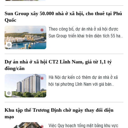
thuận chủ trương đầu tư với quy mô
khoảng 132.000 căn hộ, tổng vốn hơn
Sun Group xây 50.000 nhà ở xã hội, cho thuê tại Phú
290.500 tỷ đồng.
Quốc
Theo dõi Hà Nội On
Theo công bố, dự án nhà ở xã hội được
Sun Group triển khai trên diện tích 55 ha
tại khu vực cửa ngõ phía Nam Phú Quốc,
tiếp giáp trục ĐT 975 và kết nối với khu
vực thị trấn Hoàng Hôn.
Dự án nhà ở xã hội CT2 Lĩnh Nam, giá từ 1,1 tỷ
đồng/căn
Hà Nội dự kiến có thêm dự án nhà ở xã
hội tại phường Lĩnh Nam với giá bán
khoảng 28,4 triệu đồng/m², tương đương
1,1-1,5 tỷ đồng/căn. Chủ đầu tư dự kiến
tiếp nhận hồ sơ đăng ký mua nhà trong
Khu tập thể Trương Định chờ ngày thay đổi diện
quý III/2026.
mạo
Việc Quy hoạch tổng mặt bằng khu vực