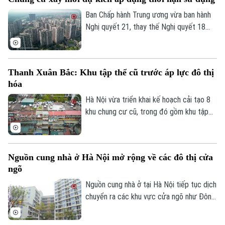
thành phố Hà Nội yêu cầu Sở Xây dựng
chủ trì cùng các xã, phường liên quan
Ban Chấp hành Trung ương vừa ban hành
thực hiện khởi công cải tạo trong giai
Nghị quyết 21, thay thế Nghị quyết 18
đoạn 2026 – 2030.
năm 2022 về tiếp tục đổi mới, hoàn thiện
thể chế, chính sách đất đai. Một trong
những nội dung đáng chú ý là định hướng
Thanh Xuân Bắc: Khu tập thể cũ trước áp lực đô thị
quy định căn hộ tại các chung cư xây mới
hóa
có thời hạn sử dụng theo niên hạn công
trình.
Hà Nội vừa triển khai kế hoạch cải tạo 8
khu chung cư cũ, trong đó gồm khu tập
thể Thanh Xuân Bắc, đánh dấu bước
chuyển mới trong quá trình chỉnh trang đô
thị. Tuy nhiên, phía sau chủ trương này là
Nguồn cung nhà ở Hà Nội mở rộng về các đô thị cửa
thực tế nhiều khu tập thể đã xuống cấp
ngõ
sau hàng chục năm sử dụng, ảnh hưởng
trực tiếp đến chất lượng sống của người
Nguồn cung nhà ở tại Hà Nội tiếp tục dịch
Bản quyền thuộc về Cơ quan Báo và Phát thanh Truyền hình Hà Nội Giấy
dân.
chuyển ra các khu vực cửa ngõ như Đông
phép số: Số 63/GP-TTDT, cấp ngày 10/05/2023
Anh, Hoài Đức, Đan Phượng và Long Biên,
TRANG THÔNG TIN ĐIỆN TỬ
trong bối cảnh quỹ đất nội đô ngày càng