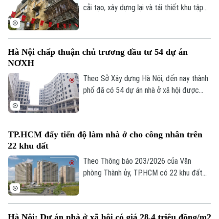
cải tạo, xây dựng lại và tái thiết khu tập
thể Trương Định tỷ lệ 1/500 được phê
duyệt đã mở ra kỳ vọng cải thiện điều
kiện sống cho người dân và cũng là bước
Hà Nội chấp thuận chủ trương đầu tư 54 dự án
khởi đầu cho quá trình chỉnh trang các
NƠXH
khu tập thể cũ của Thủ đô.
Theo Sở Xây dựng Hà Nội, đến nay thành
phố đã có 54 dự án nhà ở xã hội được
chấp thuận chủ trương đầu tư, trong đó
nhiều dự án đang triển khai thủ tục đầu
tư, giải phóng mặt bằng và chuẩn bị khởi
TP.HCM đẩy tiến độ làm nhà ở cho công nhân trên
công.
22 khu đất
Theo Thông báo 203/2026 của Văn
phòng Thành ủy, TP.HCM có 22 khu đất
tổng diện tích gần 54 ha được xác định
phục vụ mục tiêu phát triển nhà ở cho
công nhân, lao động làm việc tại các khu
Hà Nội: Dự án nhà ở xã hội có giá 28,4 triệu đồng/m2