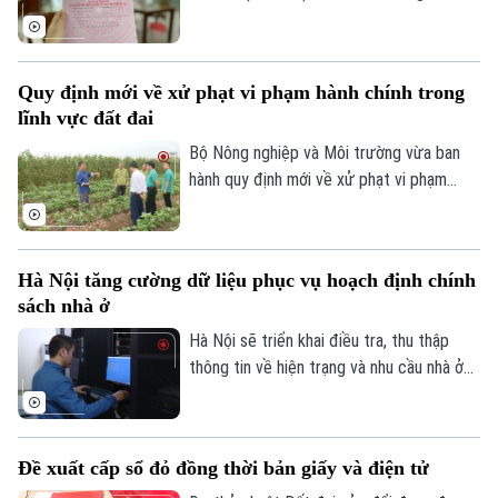
thức sổ đỏ điện tử có giá trị pháp lý
TRANG THÔNG TIN ĐIỆN TỬ
tương đương, góp phần thúc đẩy chuyển
CỦA CƠ QUAN BÁO VÀ PHÁT THANH TRUYỀN HÌNH HÀ NỘI
đổi số trong quản lý đất đai.
Quy định mới về xử phạt vi phạm hành chính trong
Số 3-5 Huỳnh Thúc Kháng-Phường Láng-Hà Nội
lĩnh vực đất đai
Giám đốc: VŨ MINH TUẤN
Bộ Nông nghiệp và Môi trường vừa ban
Phó Giám đốc: Nguyễn Kim Khiêm, Nguyễn Minh Đức, Nguyễn Thành Lợi
hành quy định mới về xử phạt vi phạm
hành chính trong lĩnh vực đất đai, trong
đó tăng mạnh mức xử phạt đối với nhiều
hành vi tự ý chuyển mục đích sử dụng
Hà Nội tăng cường dữ liệu phục vụ hoạch định chính
đất.
sách nhà ở
Hà Nội sẽ triển khai điều tra, thu thập
thông tin về hiện trạng và nhu cầu nhà ở
trên toàn bộ các xã, phường giai đoạn
2026-2030. Dữ liệu thu thập sẽ là cơ sở
để đánh giá kết quả phát triển nhà ở, xây
Đề xuất cấp sổ đỏ đồng thời bản giấy và điện tử
dựng kế hoạch cho các năm tiếp theo và