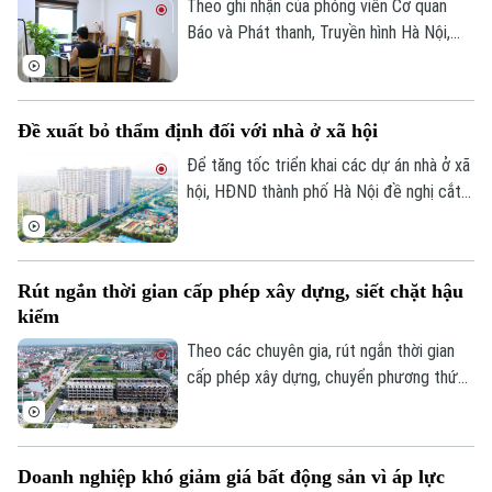
Theo ghi nhận của phóng viên Cơ quan
Báo và Phát thanh, Truyền hình Hà Nội,
đầu tháng 8, giá thuê nhà trọ và chung cư
mini quanh nhiều trường đại học tại Hà
Nội bắt đầu tăng nhẹ.
Đề xuất bỏ thẩm định đối với nhà ở xã hội
Theo dõi Hà Nội On
Để tăng tốc triển khai các dự án nhà ở xã
hội, HĐND thành phố Hà Nội đề nghị cắt
bỏ hoàn toàn khâu "thẩm định và ra quyết
định miễn tiền sử dụng đất". Bởi khi dự án
được xác định là nhà ở xã hội, doanh
Rút ngắn thời gian cấp phép xây dựng, siết chặt hậu
nghiệp sẽ được tự động miễn các thủ tục
kiểm
này để làm thủ tục giao đất.
Theo các chuyên gia, rút ngắn thời gian
cấp phép xây dựng, chuyển phương thức
quản lý từ “tiền kiểm” sang “hậu kiểm” sẽ
góp phần nâng cao hiệu lực, hiệu quả quản
lý nhà nước trong lĩnh vực xây dựng.
Doanh nghiệp khó giảm giá bất động sản vì áp lực