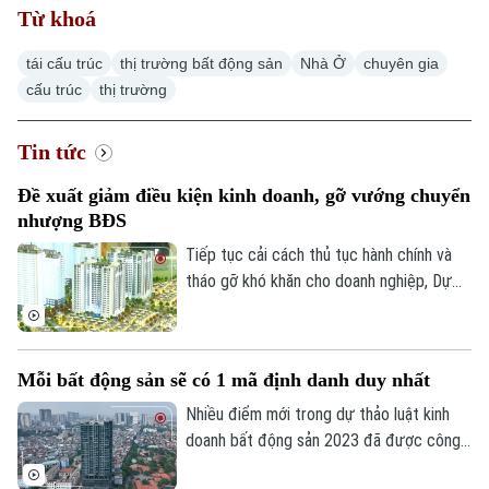
Từ khoá
tái cấu trúc
thị trường bất động sản
Nhà Ở
chuyên gia
cấu trúc
thị trường
Tin tức
Đề xuất giảm điều kiện kinh doanh, gỡ vướng chuyển
nhượng BĐS
Tiếp tục cải cách thủ tục hành chính và
tháo gỡ khó khăn cho doanh nghiệp, Dự
thảo Luật Kinh doanh bất động sản (sửa
đổi) đề xuất cắt giảm nhiều điều kiện kinh
doanh và đơn giản hóa thủ tục chuyển
Mỗi bất động sản sẽ có 1 mã định danh duy nhất
nhượng dự án.
Nhiều điểm mới trong dự thảo luật kinh
doanh bất động sản 2023 đã được công
bố để các chuyên gia, cộng đồng doanh