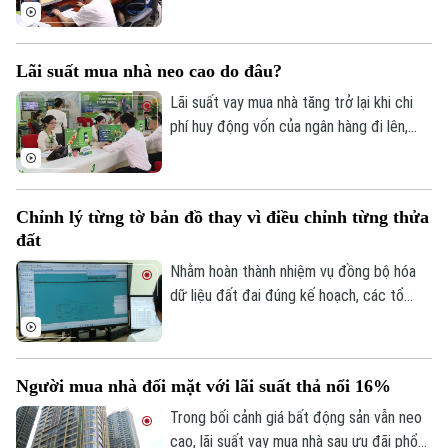
đồng thuận của người dân.
khai và nộp thuế đối với hoạt động cho
Tư vấn sức khỏe
Quần vợt
thuê nhà, bất động sản. Ngành Thuế mới
Tin tức
Đã phát sóng
đây đã tổng hợp một số lưu ý về vấn đề
Golf
Lãi suất mua nhà neo cao do đâu?
Sao
này.
Lãi suất vay mua nhà tăng trở lại khi chi
Điện ảnh
phí huy động vốn của ngân hàng đi lên,
trong khi tín dụng bất động sản vẫn được
Thời trang
kiểm soát, khiến người mua nhà chịu áp
lực tài chính lớn hơn.
Âm nhạc
Chỉnh lý từng tờ bản đồ thay vì điều chỉnh từng thửa
đất
Nhằm hoàn thành nhiệm vụ đồng bộ hóa
dữ liệu đất đai đúng kế hoạch, các tổ
công tác luôn tìm các phương án để
chỉnh lý, cập nhật dữ liệu đất đai đảm bảo
theo đúng yêu cầu, trong đó, việc chỉnh lý
Người mua nhà đối mặt với lãi suất thả nổi 16%
từng tờ bản đồ thay vì chỉnh lý từng thửa
đất như trước đây đã và đang được xem
Trong bối cảnh giá bất động sản vẫn neo
là giải pháp tối ưu.
cao, lãi suất vay mua nhà sau ưu đãi phổ