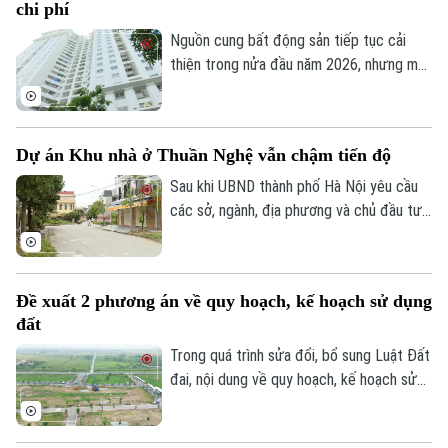
chi phí
Nguồn cung bất động sản tiếp tục cải
thiện trong nửa đầu năm 2026, nhưng mặt
bằng giá vẫn neo cao. Chi phí đất, xây
dựng, vốn và các nghĩa vụ tài chính gia
tăng khiến doanh nghiệp không còn nhiều
Dự án Khu nhà ở Thuần Nghệ vẫn chậm tiến độ
dư địa giảm giá bán.
Sau khi UBND thành phố Hà Nội yêu cầu
các sở, ngành, địa phương và chủ đầu tư
khẩn trương xử lý gần 300 dự án chậm
triển khai, nhiều dự án tồn tại kéo dài
nhiều năm đang được rà soát để xác định
Đề xuất 2 phương án về quy hoạch, kế hoạch sử dụng
rõ trách nhiệm và có phương án xử lý dứt
đất
điểm. Khu nhà ở Thuần Nghệ tại thị xã Sơn
Tây là một trong những dự án nằm trong
Trong quá trình sửa đổi, bổ sung Luật Đất
danh sách này.
đai, nội dung về quy hoạch, kế hoạch sử
dụng đất đang được đề xuất điều chỉnh
theo hướng tinh gọn, đồng bộ với mô hình