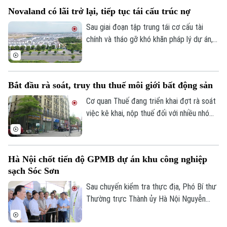
chính quyền địa phương hai cấp, đồng thời
Novaland có lãi trở lại, tiếp tục tái cấu trúc nợ
tạo thuận lợi hơn cho đầu tư và khai thác
hiệu quả nguồn lực đất đai.
Sau giai đoạn tập trung tái cơ cấu tài
chính và tháo gỡ khó khăn pháp lý dự án,
Tập đoàn Novaland ghi nhận kết quả kinh
doanh tích cực khi có lãi trở lại. Doanh
nghiệp cũng tiếp tục triển khai các giải
Bắt đầu rà soát, truy thu thuế môi giới bất động sản
pháp xử lý nợ, tạo nền tảng cho quá trình
phục hồi trong thời gian tới.
Cơ quan Thuế đang triển khai đợt rà soát
việc kê khai, nộp thuế đối với nhiều nhóm
cá nhân có thu nhập cao từ nhiều nguồn,
Liên hệ đường dây nóng (bấm để gọi)
trong đó có môi giới bất động sản.
Tòa soạn
Tòa soạn
Hà Nội chốt tiến độ GPMB dự án khu công nghiệp
0865.116.699 (hotline)
0865.116.699
sạch Sóc Sơn
Sau chuyến kiểm tra thực địa, Phó Bí thư
Thường trực Thành ủy Hà Nội Nguyễn
Trọng Đông yêu cầu toàn bộ công tác giải
phóng mặt bằng Dự án đầu tư xây dựng