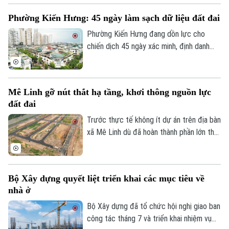
hạ tầng kỹ thuật Khu Công nghiệp sạch
Phường Kiến Hưng: 45 ngày làm sạch dữ liệu đất đai
Sóc Sơn và Dự án xây dựng tuyến đường
vào Khu Công nghiệp sạch Sóc Sơn phải
Phường Kiến Hưng đang dồn lực cho
được hoàn thành trước ngày 31/12/2026.
chiến dịch 45 ngày xác minh, định danh
chủ sử dụng, đồng bộ với Cơ sở dữ liệu
quốc gia về dân cư, tạo nền tảng quan
trọng để chuẩn hóa thông tin phục vụ
Mê Linh gỡ nút thắt hạ tầng, khơi thông nguồn lực
quản lý nhà nước, cải cách thủ tục hành
đất đai
chính và chuyển đổi số của Thủ đô.
Trước thực tế không ít dự án trên địa bàn
xã Mê Linh dù đã hoàn thành phần lớn thủ
tục pháp lý nhưng vẫn chưa thể triển khai
do thiếu kết nối hạ tầng, chính quyền địa
phương đang chủ động phối hợp với các
Bộ Xây dựng quyết liệt triển khai các mục tiêu về
sở, ngành và doanh nghiệp tháo gỡ những
nhà ở
điểm nghẽn về giao thông nhằm tạo điều
kiện đưa các dự án sớm đi vào thực hiện.
Bộ Xây dựng đã tổ chức hội nghị giao ban
công tác tháng 7 và triển khai nhiệm vụ