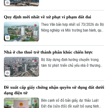
trọng tâm tháng 8/2026 của ngành Xây
dựng, trong đó tập trung hoàn thiện thể
chế, phát triển hạ tầng, nhà ở và thị
Quy định mới nhất về xử phạt vi phạm đất đai
trường bất động sản, đồng thời đẩy
nhanh tiến độ các dự án trọng điểm và
Theo Văn bản hợp nhất số 73/2026 do Bộ
giải ngân vốn đầu tư công nhằm hoàn
Nông nghiệp và Môi trường ban hành, quy
thành các mục tiêu tăng trưởng của
định mới về xử phạt vi phạm hành chính
ngành.
trong lĩnh vực đất đai sẽ chính thức có
hiệu lực từ ngày 31/8/2026.
Nhà ở cho thuê trở thành phân khúc chiến lược
Bộ Xây dựng định hướng chuyển trọng
tâm từ phát triển chủ yếu nhà ở thương
mại sang phát triển đồng thời nhà ở
thương mại và nhà ở cho thuê. Trong đó,
nhà ở cho thuê được xác định là phân
Đề xuất cấp giấy chứng nhận quyền sử dụng đất dưới
khúc chiến lược, dài hạn, nhằm đáp ứng
dạng điện tử
nhu cầu của đa số người dân và góp phần
ổn định thị trường bất động sản.
Bản quyền thuộc về Cơ quan Báo và Phát thanh Truyền hình Hà Nội Giấy
Bên cạnh sổ đỏ bản giấy, dự thảo Luật
phép số: Số 63/GP-TTDT, cấp ngày 10/05/2023
Đất đai (sửa đổi) đề xuất bổ sung hình