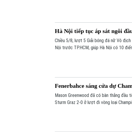
Hà Nội tiếp tục áp sát ngôi đầ
Chiều 5/8, lượt 5 Giải bóng đá nữ Vô địc
Nội trước TP.HCM, giúp Hà Nội có 10 điể
do kém chỉ số phụ, tiếp tục tạo nên cuộc
Fenerbahce sáng cửa dự Cha
Mason Greenwood đã có bàn thắng đầu ti
Sturm Graz 2-0 ở lượt đi vòng loại Champi
tới vòng play-off Champions League.