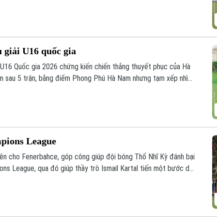
u giải U16 quốc gia
h U16 Quốc gia 2026 chứng kiến chiến thắng thuyết phục của Hà
m sau 5 trận, bằng điểm Phong Phú Hà Nam nhưng tạm xếp nhì
 đua hấp dẫn ở nhóm đầu bảng.
mpions League
ên cho Fenerbahce, góp công giúp đội bóng Thổ Nhĩ Kỳ đánh bại
ons League, qua đó giúp thầy trò Ismail Kartal tiến một bước dài