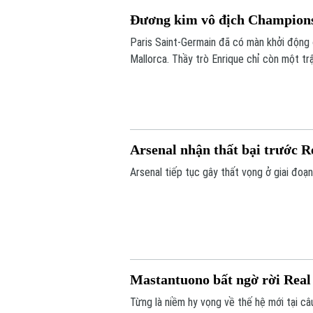
Đương kim vô địch Champions
Paris Saint-Germain đã có màn khởi động 
Mallorca. Thầy trò Enrique chỉ còn một tr
Siêu cúp châu Âu gặp Aston Villa vào ngà
Arsenal nhận thất bại trước R
Arsenal tiếp tục gây thất vọng ở giai đoạn 
Mastantuono bất ngờ rời Rea
Từng là niềm hy vọng về thế hệ mới tại câ