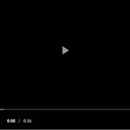
Play
Video
0:00
/
0:36
e
Current
Duration