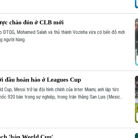
ược chào đón ở CLB mới
áo ĐTQG, Mohamed Salah và thủ thành Vozinha vừa có bến đỗ mới
g người hùng.
ởi đầu hoàn hảo ở Leagues Cup
 Cup, Messi trở lại đội hình chính của Inter Miami; anh lập tức
 mốc 920 bàn trong sự nghiệp, trong trận thắng San Luis (Mexico)
oạch 'bán World Cup'