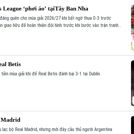
 League ‘phơi áo’ tạiTây Ban Nha
đáng quên cho mùa giải 2026/27 khi bất ngờ thua 0-3 trước
ận giao hữu để hoàn thiện đội hình trước khi bước vào trận tranh
y 12/8.
eal Betis
tiền mùa giải khi để Real Betis đánh bại 3-1 tại Dublin.
l Madrid
u lạc bộ Real Madrid, nhưng mới đây cầu thủ người Argentina