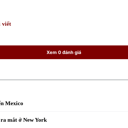
Time
 viết
Xem 0 đánh giá
yển Mexico
 ra mắt ở New York