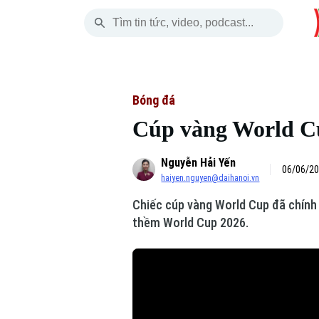
Thứ Sáu
THỜI SỰ
HÀ NỘI
THẾ GIỚI
07 Tháng 08, 2026
Hà Nội
Nhịp sống Hà Nộ
Tin tức
Bóng đá
Cúp vàng World Cu
Chính trị
Người Hà Nội
Quân s
Nguyễn Hải Yến
Xã hội
Khoảnh khắc Hà 
Hồ sơ
06/06/20
haiyen.nguyen@daihanoi.vn
An ninh trật tự
Ẩm thực
Người V
Chiếc cúp vàng World Cup đã chính
thềm World Cup 2026.
Công nghệ
Skip Ad