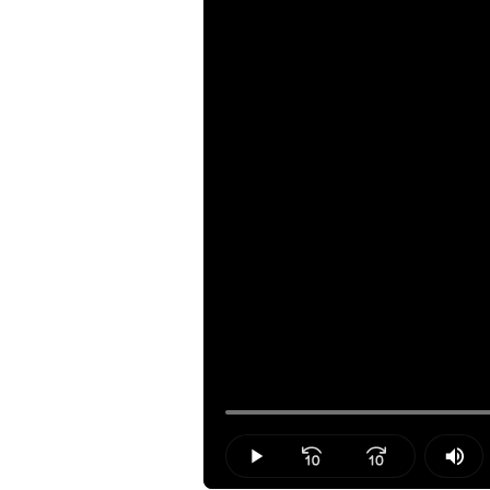
Loaded
:
27.40%
Play
Mut