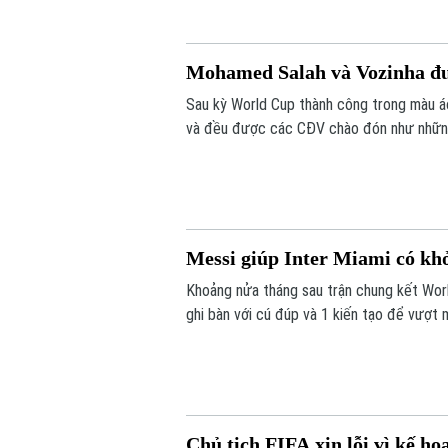
Mohamed Salah và Vozinha đ
Sau kỳ World Cup thành công trong màu 
và đều được các CĐV chào đón như nhữn
Messi giúp Inter Miami có kh
Khoảng nửa tháng sau trận chung kết World
ghi bàn với cú đúp và 1 kiến tạo để vượt
tỷ số 4-2 vào sáng nay.
Chủ tịch FIFA xin lỗi vì kế h