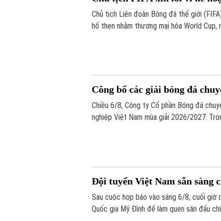
Chủ tịch Liên đoàn Bóng đá thế giới (FIFA) 
hổ thẹn nhằm thương mại hóa World Cup, 
Công bố các giải bóng đá chu
Chiều 6/8, Công ty Cổ phần Bóng đá chuy
nghiệp Việt Nam mùa giải 2026/2027. Tron
chính thức cho giải V.League 1 mùa giải n
Đội tuyển Việt Nam sẵn sàng 
Sau cuộc họp báo vào sáng 6/8, cuối giờ 
Quốc gia Mỹ Đình để làm quen sân đấu chí
bừng trước Indonesia ngay trên sân khách