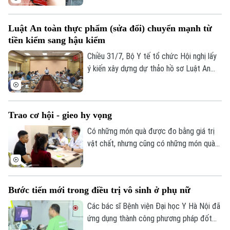
thời hoàn thiện việc chuẩn hóa và đồng
CỦA CƠ QUAN BÁO VÀ PHÁT THANH TRUYỀN HÌNH HÀ NỘI
bộ dữ liệu y tế.
Số 3-5 Huỳnh Thúc Kháng-Phường Láng-Hà Nội
Luật An toàn thực phẩm (sửa đổi) chuyển mạnh từ
tiền kiểm sang hậu kiểm
Giám đốc: VŨ MINH TUẤN
Chiều 31/7, Bộ Y tế tổ chức Hội nghị lấy
Phó Giám đốc: Nguyễn Kim Khiêm, Nguyễn Minh Đức, Nguyễn Thành Lợi
ý kiến xây dựng dự thảo hồ sơ Luật An
toàn thực phẩm (sửa đổi), với sự tham
gia của các bộ, ngành, địa phương, hiệp
hội và doanh nghiệp. Dự thảo luật được kỳ
Trao cơ hội - gieo hy vọng
vọng sẽ khắc phục những bất cập trong
công tác quản lý hiện nay, đồng thời đáp
Có những món quà được đo bằng giá trị
ứng yêu cầu bảo đảm an toàn thực phẩm
vật chất, nhưng cũng có những món quà
trong bối cảnh mới.
được đong đếm bằng hy vọng. Với 10 gia
đình hiếm muộn có hoàn cảnh đặc biệt
khó khăn, quyết định hỗ trợ 100% chi phí
Bước tiến mới trong điều trị vô sinh ở phụ nữ
thụ tinh trong ống nghiệm không đơn
thuần là một suất điều trị mà là cơ hội để
Các bác sĩ Bệnh viện Đại học Y Hà Nội đã
tiếp tục hành trình đi tìm tiếng cười trẻ
ứng dụng thành công phương pháp đốt
thơ sau nhiều năm chờ đợi.