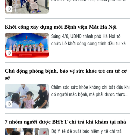
Quần vợt
Tin tức
Đã phát sóng
chính thức đi vào hoạt động. Ngay từ
sáng sớm, rất đông người dân đã đến
Golf
Sao
đăng ký khám và sử dụng các dịch vụ y
Khởi công xây dựng mới Bệnh viện Mắt Hà Nội
tế.
Điện ảnh
Sáng 4/8, UBND thành phố Hà Nội tổ
chức Lễ khởi công công trình đầu tư xây
Thời trang
dựng mới Bệnh viện Mắt Hà Nội tại
phường Phú Lương. Phó Chủ tịch UBND
Âm nhạc
thành phố Vũ Thu Hà tham dự và phát
Chủ động phòng bệnh, bảo vệ sức khỏe trẻ em từ cơ
biểu chỉ đạo tại buổi lễ.
sở
Chăm sóc sức khỏe không chỉ bắt đầu khi
có người mắc bệnh, mà phải được thực
hiện ngay từ công tác phòng ngừa. Tại xã
Phúc Lộc, cùng với chương trình khám
sức khỏe miễn phí cho trẻ dưới 6 tuổi, địa
7 nhóm người được BHYT chi trả khi khám tại nhà
phương đang đồng thời triển khai nhiều
biện pháp phòng, chống dịch bệnh, góp
Bộ Y tế đề xuất bảo hiểm y tế chi trả