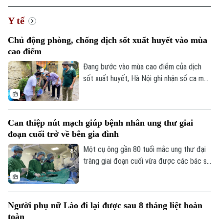
Y tế
Chủ động phòng, chống dịch sốt xuất huyết vào mùa
cao điểm
Đang bước vào mùa cao điểm của dịch
sốt xuất huyết, Hà Nội ghi nhận số ca mắc
có xu hướng gia tăng qua từng tuần.
Trước diễn biến này, cùng với sự vào cuộc
của ngành y tế, việc chủ động phòng bệnh
Can thiệp nút mạch giúp bệnh nhân ung thư giai
ngay từ mỗi gia đình, mỗi khu dân cư
đoạn cuối trở về bên gia đình
được xem là giải pháp quan trọng để ngăn
chặn dịch lây lan.
Một cụ ông gần 80 tuổi mắc ung thư đại
tràng giai đoạn cuối vừa được các bác sĩ
Bệnh viện Thanh Nhàn can thiệp nút mạch
cầm máu thành công, giúp kiểm soát biến
chứng nguy kịch và trở về nhà trong
Người phụ nữ Lào đi lại được sau 8 tháng liệt hoàn
những ngày cuối đời.
toàn