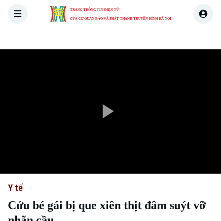
TRANG THÔNG TIN ĐIỆN TỬ
CỦA CƠ QUAN BÁO VÀ PHÁT THANH TRUYỀN HÌNH HÀ NỘI
THỜI SỰ
HÀ NỘI
THẾ GIỚI
KINH TẾ
NHÀ ĐẤT
Play
Video
Y tế
Cứu bé gái bị que xiên thịt đâm suýt vỡ
nhãn cầu