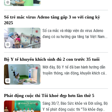
sóng cao tần trong điều trị bệnh lý lạc nội
mạc tử cung. Đây là bệnh lý gặp rất nhiều
ở phụ nữ, gây ra các triệu chứng đau
Số trẻ mắc virus Adeno tăng gấp 3 so với cùng kỳ
bụng dữ dội, ảnh hưởng nghiêm trọng đến
2025
chất lượng cuộc sống, thậm chí nếu
không được điều trị có thể gây vô sinh.
Số ca mắc và nhập viện do virus Adeno
đang có xu hướng gia tăng tại Việt Nam.
Chỉ tính riêng tại Bệnh viện Nhi Trung
ương đã ghi nhận gần 3 nghìn ca, tăng gấp
3 lần so với cùng kỳ năm ngoái, trong đó
Bộ Y tế khuyến khích sinh đủ 2 con trước 35 tuổi
khoảng 30% ca nặng và có biến chứng.
Mới đây, Bộ Y tế đã ban hành hướng dẫn
truyền thông, vận động, khuyến khích các
cặp vợ chồng sinh đủ hai con trước 35
tuổi, kết hôn không quá muộn và chủ động
chăm sóc sức khỏe sinh sản.
Phát động cuộc thi Tôi khoẻ đẹp hơn lần thứ 5
Sáng 30/7, Báo Sức khỏe và Đời sống, Bộ
Y tế phát động cuộc thi "Tôi khỏe đẹp