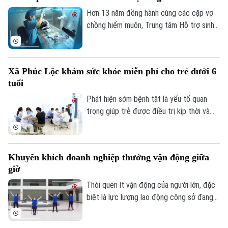
thu hút đông đảo các gia đình tham gia.
Hơn 13 năm đồng hành cùng các cặp vợ
chồng hiếm muộn, Trung tâm Hỗ trợ sinh
sản Bệnh viện Bưu điện đã góp phần
mang đến niềm hạnh phúc làm cha mẹ cho
hàng chục nghìn gia đình. Đánh dấu chặng
Xã Phúc Lộc khám sức khỏe miễn phí cho trẻ dưới 6
đường đó, Ngày hội tư vấn vô sinh, hiếm
tuổi
muộn thường niên năm 2026 được tổ
chức với chủ đề “IVF Bưu điện: 13 năm
Phát hiện sớm bệnh tật là yếu tố quan
viết tiếp hành trình - Ươm mầm sự sống”.
trọng giúp trẻ được điều trị kịp thời và
Liên hệ đường dây nóng (bấm để gọi)
phát triển toàn diện. Tại xã Phúc Lộc,
Tòa soạn
Tòa soạn
chương trình khám sức khỏe định kỳ miễn
phí cho trẻ dưới 6 tuổi đang góp phần
0865.116.699 (hotline)
0865.116.699
Khuyến khích doanh nghiệp thưởng vận động giữa
hiện thực hóa mục tiêu chăm sóc sức
giờ
khỏe từ sớm, ngay tại cộng đồng.
Thói quen ít vận động của người lớn, đặc
biệt là lực lượng lao động công sở đang
đặt ra nhiều lo ngại về sức khỏe mạn tính.
Chính vì vậy, Bộ Y tế đã khuyến khích các