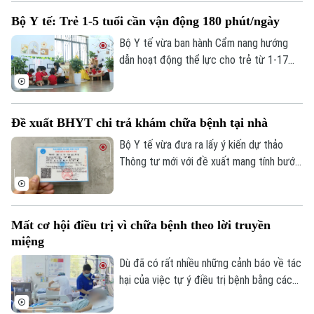
cơ quan, doanh nghiệp tổ chức “giờ vận
Bộ Y tế: Trẻ 1-5 tuổi cần vận động 180 phút/ngày
động” và có chính sách khen thưởng cho
nhân viên tích cực tập thể dục.
Bộ Y tế vừa ban hành Cẩm nang hướng
dẫn hoạt động thể lực cho trẻ từ 1-17
tuổi, đưa ra những "khung giờ vàng" vận
động cụ thể cho từng lứa tuổi. Trong đó,
trẻ từ 1-5 tuổi cần duy trì vận động ít
Đề xuất BHYT chi trả khám chữa bệnh tại nhà
nhất 180 phút mỗi ngày, phân bổ đều giữa
các hoạt động trong nhà và ngoài trời.
Bộ Y tế vừa đưa ra lấy ý kiến dự thảo
Thông tư mới với đề xuất mang tính bước
ngoặt: Lần đầu tiên, Quỹ Bảo hiểm y tế sẽ
thanh toán chi phí khám, chữa bệnh ngay
tại nhà cho 7 nhóm đối tượng đặc thù.
Mất cơ hội điều trị vì chữa bệnh theo lời truyền
miệng
Dù đã có rất nhiều những cảnh báo về tác
hại của việc tự ý điều trị bệnh bằng các
bài thuốc nam, thuốc bắc hay những bài
thuốc dân gian truyền miệng nhưng rất