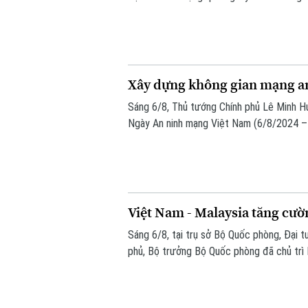
thống" và "bảo vệ con người", lấy sự an t
cho mọi chính sách.
Xây dựng không gian mạng an 
Sáng 6/8, Thủ tướng Chính phủ Lê Minh H
Ngày An ninh mạng Việt Nam (6/8/2024 – 
do Ban Chỉ đạo An ninh mạng quốc gia phố
mạng nhân văn cho mỗi người”.
Việt Nam - Malaysia tăng cườ
Sáng 6/8, tại trụ sở Bộ Quốc phòng, Đại t
phủ, Bộ trưởng Bộ Quốc phòng đã chủ trì
Seri Mohamed Khaled bin Nordin.