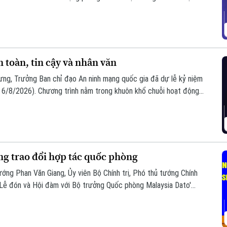
oàn, bình yên và hạnh phúc của Nhân dân làm thước đo cao nhất
toàn, tin cậy và nhân văn
ưng, Trưởng Ban chỉ đạo An ninh mạng quốc gia đã dự lễ kỷ niệm
6/8/2026). Chương trình nằm trong khuôn khổ chuỗi hoạt động
i hợp với Bộ Công an tổ chức với chủ đề “Vì một không gian
ng trao đổi hợp tác quốc phòng
ướng Phan Văn Giang, Ủy viên Bộ Chính trị, Phó thủ tướng Chính
 Lễ đón và Hội đàm với Bộ trưởng Quốc phòng Malaysia Dato'