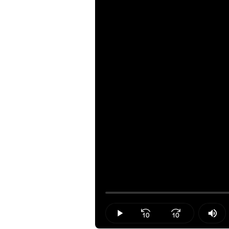
Loaded
:
0.00%
Play
Mut