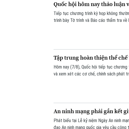
Quốc hội hôm nay thảo luận về
Tiếp tục chương trình kỳ họp không thườn
trình bày Tờ trình và Báo cáo thẩm tra về 
Tập trung hoàn thiện thể chế 
Hôm nay (7/8), Quốc hội tiếp tục chương t
và xem xét các cơ chế, chính sách phát tr
vọng tháo gỡ điểm nghẽn về thể chế, hạ tầ
bền vững.
An ninh mạng phải gắn kết giữ
Phát biểu tại Lễ kỷ niệm Ngày An ninh m
đạo An ninh mạng quốc gia yêu cầu công t