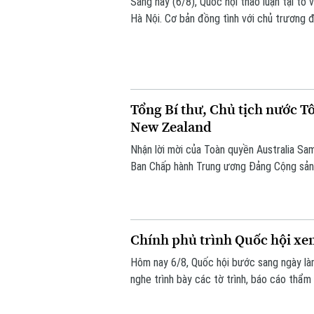
Sáng nay (6/8), Quốc hội thảo luận tại t
Hà Nội. Cơ bản đồng tình với chủ trương đ
hơn, đây là dự án mang tính liên kết vùng
Tổng Bí thư, Chủ tịch nước T
New Zealand
Nhận lời mời của Toàn quyền Australia S
Ban Chấp hành Trung ương Đảng Cộng sản 
Lâm cùng đoàn đại biểu cấp cao Việt Nam
đến ngày 14/8/2026.
Chính phủ trình Quốc hội xem
Hôm nay 6/8, Quốc hội bước sang ngày làm
nghe trình bày các tờ trình, báo cáo thẩm 
việc thành lập thành phố Quảng Ninh và th