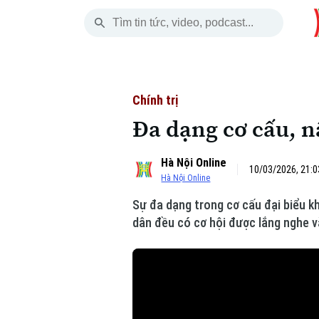
Thứ Sáu
THỜI SỰ
HÀ NỘI
THẾ GIỚI
07 Tháng 08, 2026
Hà Nội
Nhịp sống Hà Nộ
Tin tức
Chính trị
Đa dạng cơ cấu, n
Chính trị
Người Hà Nội
Quân s
Hà Nội Online
Xã hội
Khoảnh khắc Hà 
Hồ sơ
10/03/2026, 21:0
Hà Nội Online
An ninh trật tự
Ẩm thực
Người V
Sự đa dạng trong cơ cấu đại biểu k
dân đều có cơ hội được lắng nghe v
Công nghệ
Skip Ad