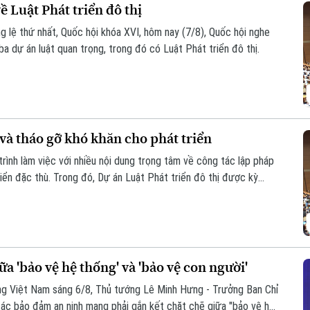
 Luật Phát triển đô thị
g lệ thứ nhất, Quốc hội khóa XVI, hôm nay (7/8), Quốc hội nghe
ba dự án luật quan trọng, trong đó có Luật Phát triển đô thị.
và tháo gỡ khó khăn cho phát triển
rình làm việc với nhiều nội dung trọng tâm về công tác lập pháp
iển đặc thù. Trong đó, Dự án Luật Phát triển đô thị được kỳ
ng, nguồn lực và quản trị, thúc đẩy các đô thị phát triển nhanh,
a 'bảo vệ hệ thống' và 'bảo vệ con người'
ạng Việt Nam sáng 6/8, Thủ tướng Lê Minh Hưng - Trưởng Ban Chỉ
ác bảo đảm an ninh mạng phải gắn kết chặt chẽ giữa "bảo vệ hệ