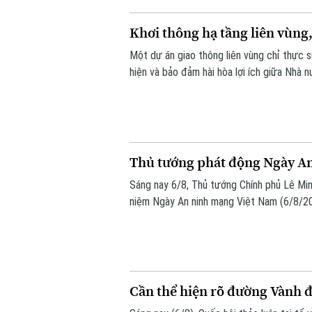
Khơi thông hạ tầng liên vùng
Một dự án giao thông liên vùng chỉ thực 
hiện và bảo đảm hài hòa lợi ích giữa Nhà 
Quốc hội đặt ra khi thảo luận tại tổ về D
Thủ tướng phát động Ngày A
Sáng nay 6/8, Thủ tướng Chính phủ Lê Min
niệm Ngày An ninh mạng Việt Nam (6/8/20
động do Ban Chỉ đạo An ninh mạng quốc g
gian mạng nhân văn cho mỗi người”.
Cần thể hiện rõ đường Vành đa