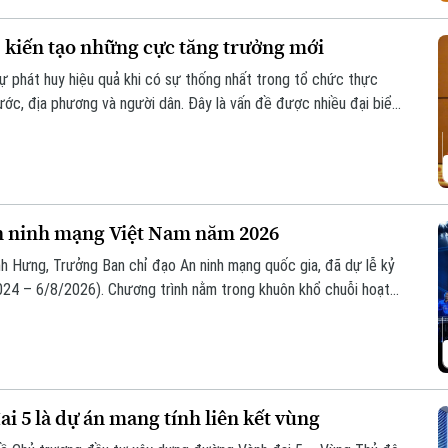
, kiến tạo những cực tăng trưởng mới
sự phát huy hiệu quả khi có sự thống nhất trong tổ chức thực
nước, địa phương và người dân. Đây là vấn đề được nhiều đại biểu
ự án đường Vành đai 5 – Vùng Thủ đô Hà Nội sáng 6/8.
n ninh mạng Việt Nam năm 2026
h Hưng, Trưởng Ban chỉ đạo An ninh mạng quốc gia, đã dự lễ kỷ
24 – 6/8/2026). Chương trình nằm trong khuôn khổ chuỗi hoạt
ia phối hợp với Bộ Công an tổ chức với chủ đề “Vì một không
i 5 là dự án mang tính liên kết vùng