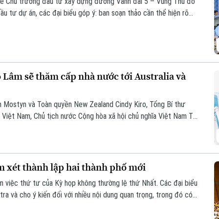
ổ về Chủ trương đầu tư xây dựng đường Vành đai 5 – Vùng Thủ đô
ầu tư dự án, các đại biểu góp ý: ban soạn thảo cần thể hiện rõ
 cao. Điều này sẽ giúp công tác điều phối dự án được rõ ràng hơn.
ô Lâm sẽ thăm cấp nhà nước tới Australia và
am Mostyn và Toàn quyền New Zealand Cindy Kiro, Tổng Bí thư
Việt Nam, Chủ tịch nước Cộng hòa xã hội chủ nghĩa Việt Nam Tô
 sẽ thăm cấp Nhà nước tới Australia và New Zealand từ ngày 9
 xét thành lập hai thành phố mới
 việc thứ tư của Kỳ họp không thường lệ thứ Nhất. Các đại biểu
tra và cho ý kiến đối với nhiều nội dung quan trọng, trong đó có
ành phố Bắc Ninh.