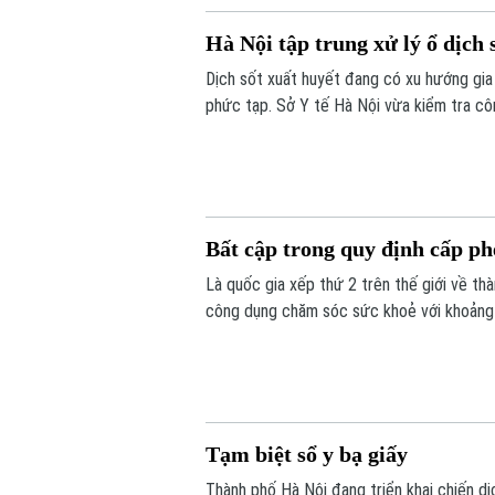
Hà Nội tập trung xử lý ổ dịch 
Dịch sốt xuất huyết đang có xu hướng gia 
phức tạp. Sở Y tế Hà Nội vừa kiểm tra cô
Bất cập trong quy định cấp ph
Là quốc gia xếp thứ 2 trên thế giới về th
công dụng chăm sóc sức khoẻ với khoảng g
hiện chỉ có 5 bài thuốc gia truyền được 
truyền là một trong những nguyên nhân, k
Tạm biệt sổ y bạ giấy
Thành phố Hà Nội đang triển khai chiến dị