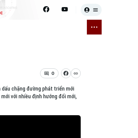
I
E
THỂ THAO
GIẢI TRÍ
ĐÃ PHÁT SÓNG
Bóng đá
Tin tức
ỡng
Quần vợt
Sao
sức khỏe
Golf
Điện ảnh
0
Thời trang
nh dấu chặng đường phát triển mới
 mới với nhiều định hướng đổi mới,
Âm nhạc