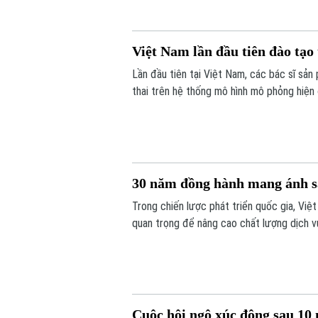
Việt Nam lần đầu tiên đào tạo
Lần đầu tiên tại Việt Nam, các bác sĩ sả
thai trên hệ thống mô hình mô phỏng hiện
thế giới. Hoạt động diễn ra trong khuôn k
30 năm đồng hành mang ánh s
Trong chiến lược phát triển quốc gia, Việ
quan trọng để nâng cao chất lượng dịch 
khỏe công bằng, bền vững. Trong lĩnh vực
phủ quốc tế - đã đồng hành với ngành mắ
Cuộc hội ngộ xúc động sau 10 