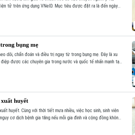
điện tử trên ứng dụng VNeID. Mục tiêu được đặt ra là đến ngày
n địa bàn thành phố đều có một Sổ sức khỏe điện tử.
 trong bụng mẹ
eo dõi, chẩn đoán và điều trị ngay từ trong bụng mẹ. Đây là xu
g điệp được các chuyên gia trong nước và quốc tế nhấn mạnh tại
 đoán trước sinh đến điều trị can thiệp bào thai đa chuyên
 xuất huyết
t huyết. Cùng với thời tiết mưa nhiều, việc học sinh, sinh viên
 nguy cơ dịch bệnh gia tăng nếu mỗi gia đình và cộng đồng không
 chống.