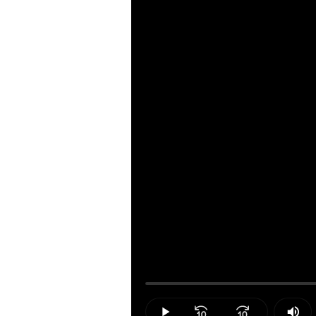
Loaded
:
0.00%