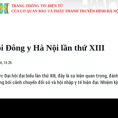
TRANG THÔNG TIN ĐIỆN TỬ
CỦA CƠ QUAN BÁO VÀ PHÁT THANH TRUYỀN HÌNH HÀ NỘ
KINH TẾ
NHÀ ĐẤT
TÀU VÀ XE
GIÁO DỤC
VĂN HÓA
SỨC KHỎ
i
Tin tức
Tin tức
Ô tô
Tin tức
Tin tức
Y tế
ội Đông y Hà Nội lần thứ XIII
ự
Cafe sáng
Đầu tư
Tàu
Tuyển sinh
Làng nghề
Dinh dư
Nội
Tài chính Ngân hàng
Căn hộ
Xe máy
Hướng nghiệp
Di tích
Tư vấn 
6, 16:26
iệt 4 phương
Doanh nghiệp
Đất đai
Thị trường
 Đại hội đại biểu lần thứ XIII, đây là sự kiện quan trọng, đá
g bối cảnh chuyển đổi số và hội nhập y tế hiện đại. Nhiệm kỳ
Kinh nghiệm
Đánh giá