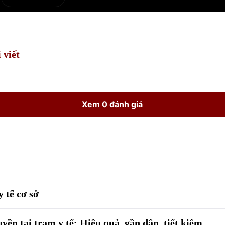
e
Current
Duration
Time
 viết
Xem 0 đánh giá
y tế cơ sở
yền tại trạm y tế: Hiệu quả, gần dân, tiết kiệm