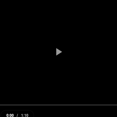
Play
Video
0:00
/
1:10