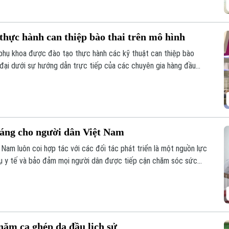
 thực hành can thiệp bào thai trên mô hình
n phụ khoa được đào tạo thực hành các kỹ thuật can thiệp bào
 đại dưới sự hướng dẫn trực tiếp của các chuyên gia hàng đầu
hổ Hội thảo Quốc tế về Y học bào thai 2026.
áng cho người dân Việt Nam
t Nam luôn coi hợp tác với các đối tác phát triển là một nguồn lực
vụ y tế và bảo đảm mọi người dân được tiếp cận chăm sóc sức
 chăm sóc mắt và phòng chống mù lòa, Orbis - tổ chức phi chính
t Việt Nam suốt 30 năm.
năm ca ghép da đầu lịch sử