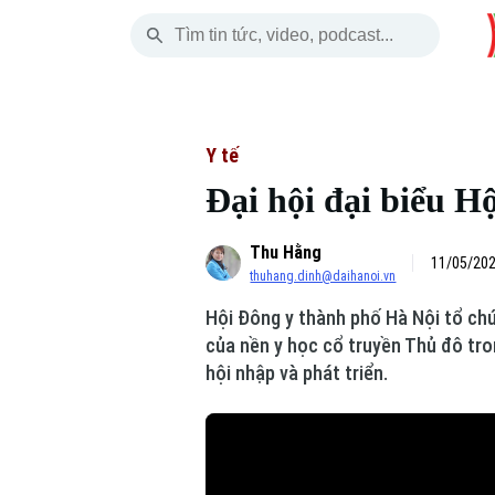
Chủ Nhật
THỜI SỰ
HÀ NỘI
THẾ GIỚI
09 Tháng 08, 2026
Hà Nội
Nhịp sống Hà Nộ
Tin tức
Y tế
Đại hội đại biểu H
Chính trị
Người Hà Nội
Quân s
Thu Hằng
Xã hội
Khoảnh khắc Hà 
Hồ sơ
11/05/202
thuhang.dinh@daihanoi.vn
An ninh trật tự
Ẩm thực
Người V
Hội Đông y thành phố Hà Nội tổ chức
của nền y học cổ truyền Thủ đô tron
Công nghệ
hội nhập và phát triển.
Skip Ad