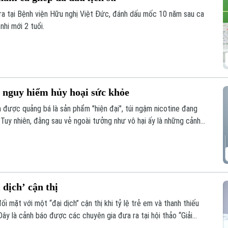
ra tại Bệnh viện Hữu nghị Việt Đức, đánh dấu mốc 10 năm sau ca
nhi mới 2 tuổi.
y nguy hiểm hủy hoại sức khỏe
à được quảng bá là sản phẩm "hiện đại", túi ngậm nicotine đang
. Tuy nhiên, đằng sau vẻ ngoài tưởng như vô hại ấy là những cảnh
g hệ lụy với sức khỏe và thách thức mới đối với công tác quản
 dịch’ cận thị
 mặt với một “đại dịch” cận thị khi tỷ lệ trẻ em và thanh thiếu
Đây là cảnh báo được các chuyên gia đưa ra tại hội thảo “Giải
 được báo Nhân dân tổ chức.