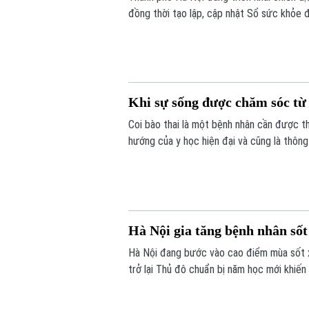
đồng thời tạo lập, cập nhật Sổ sức khỏe 
15 tháng 10 năm 2026, mỗi người dân trê
Khi sự sống được chăm sóc từ
Coi bào thai là một bệnh nhân cần được th
hướng của y học hiện đại và cũng là thôn
Hội thảo quốc tế "Y học bào thai: Từ chẩn
ngành", diễn ra chiều 7/8 tại Hà Nội.
Hà Nội gia tăng bệnh nhân sốt
Hà Nội đang bước vào cao điểm mùa sốt xuấ
trở lại Thủ đô chuẩn bị năm học mới khiến
chủ động thực hiện các biện pháp phòng,