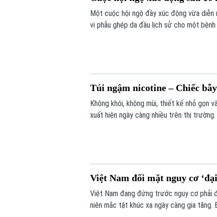
Một cuộc hội ngộ đầy xúc động vừa diễn 
vi phẫu ghép da đầu lịch sử cho một bệnh 
Túi ngậm nicotine – Chiếc bẫ
Không khói, không mùi, thiết kế nhỏ gọn v
xuất hiện ngày càng nhiều trên thị trường
báo về nguy cơ gây nghiện cực mạnh, nhữn
lý.
Việt Nam đối mặt nguy cơ ‘đại
Việt Nam đang đứng trước nguy cơ phải đối
niên mắc tật khúc xạ ngày càng gia tăng. 
pháp nâng cao thị lực trong thời đại số”