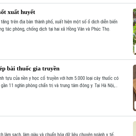
sốt xuất huyết
tăng trên địa bàn thành phố, xuất hiện một số ổ dịch diễn biến
ng tác phòng, chống dịch tại hai xã Hồng Vân và Phúc Thọ.
ép bài thuốc gia truyền
ành tựu của nền y học cổ truyền với hơn 5.000 loại cây thuốc có
ần 11 nghìn phòng chẩn trị và trung tâm đông y. Tại Hà Nội,
cấp phép Vướng mắc trong quá trình cấp phép bài thuốc gia
hiến nhiều bài thuốc quý chưa thể được nhân rộng ứng dụng
ch làm sạch, làm giàu và chuẩn hóa dữ liệu chuyên ngành y tế,