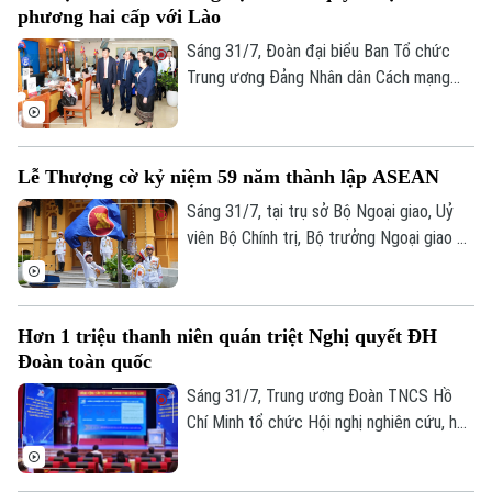
phương hai cấp với Lào
công tác đối ngoại và hội nhập quốc tế.
Tổng Bí thư, Chủ tịch nước Tô Lâm tham
Sáng 31/7, Đoàn đại biểu Ban Tổ chức
dự và phát biểu chỉ đạo tại Hội nghị.
Trung ương Đảng Nhân dân Cách mạng
Lào do Ủy viên Bộ Chính trị, Bí thư Trung
ương Đảng, Trưởng Ban Tổ chức Trung
ương Đảng Nhân dân Cách mạng Lào
Lễ Thượng cờ kỷ niệm 59 năm thành lập ASEAN
Sisay Leudetmounsone làm Trưởng đoàn
đã tới thăm và làm việc, tìm hiểu thực tế
Sáng 31/7, tại trụ sở Bộ Ngoại giao, Uỷ
vận hành mô hình chính quyền địa phương
viên Bộ Chính trị, Bộ trưởng Ngoại giao Lê
hai cấp tại Thủ đô Hà Nội.
Hoài Trung đã chủ trì Lễ Thượng cờ
ASEAN nhân kỷ niệm 31 năm Việt Nam gia
nhập ASEAN và 59 năm Ngày thành lập
Hơn 1 triệu thanh niên quán triệt Nghị quyết ĐH
Hiệp hội các quốc gia Đông Nam Á.
Đoàn toàn quốc
Sáng 31/7, Trung ương Đoàn TNCS Hồ
Chí Minh tổ chức Hội nghị nghiên cứu, học
tập, quán triệt Nghị quyết Đại hội Đoàn
toàn quốc lần thứ XIII, nhiệm kỳ 2026–