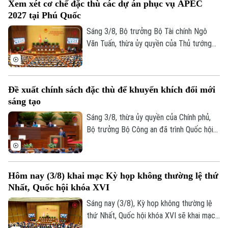
Xem xét cơ chế đặc thù các dự án phục vụ APEC
sẽ diễn ra trong khoảng 17 ngày, từ ngày
2027 tại Phú Quốc
3-24/8/2026 (không kể ngày nghỉ).
Sáng 3/8, Bộ trưởng Bộ Tài chính Ngô
Văn Tuấn, thừa ủy quyền của Thủ tướng
Chính phủ trình bày Tờ trình về dự thảo
Nghị quyết của Quốc hội quy định cơ chế,
chính sách đặc thù để tháo gỡ khó khăn,
Đề xuất chính sách đặc thù để khuyến khích đổi mới
vướng mắc trong việc thực hiện các dự
sáng tạo
án, công trình phục vụ Hội nghị cấp cao
APEC 2027 tại Đặc khu Phú Quốc, tỉnh An
Sáng 3/8, thừa ủy quyền của Chính phủ,
Giang.
Bộ trưởng Bộ Công an đã trình Quốc hội
tóm tắt dự thảo Nghị quyết của Quốc hội
về cơ chế, chính sách đặc thù để xử lý vi
phạm pháp luật liên quan đến kinh tế Nhà
Hôm nay (3/8) khai mạc Kỳ họp không thường lệ thứ
nước, kinh tế tư nhân và ứng dụng khoa
Nhất, Quốc hội khóa XVI
học, công nghệ, đổi mới sáng tạo, chuyển
đổi số.
Sáng nay (3/8), Kỳ họp không thường lệ
thứ Nhất, Quốc hội khóa XVI sẽ khai mạc
tại Nhà Quốc hội, dự kiến xem xét, quyết