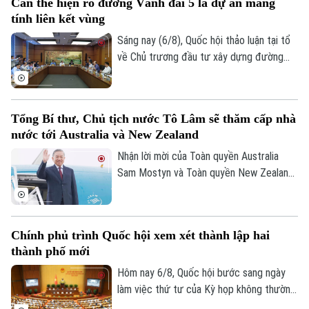
Cần thể hiện rõ đường Vành đai 5 là dự án mang
khổ chuỗi hoạt động do Ban Chỉ đạo An
tính liên kết vùng
ninh mạng quốc gia phối hợp với Bộ Công
an tổ chức với chủ đề “Vì một không gian
Sáng nay (6/8), Quốc hội thảo luận tại tổ
mạng nhân văn cho mỗi người”.
về Chủ trương đầu tư xây dựng đường
Vành đai 5 – Vùng Thủ đô Hà Nội. Cơ bản
đồng tình với chủ trương đầu tư dự án,
các đại biểu góp ý: ban soạn thảo cần thể
Tổng Bí thư, Chủ tịch nước Tô Lâm sẽ thăm cấp nhà
hiện rõ hơn, đây là dự án mang tính liên
nước tới Australia và New Zealand
kết vùng cao. Điều này sẽ giúp công tác
điều phối dự án được rõ ràng hơn.
Nhận lời mời của Toàn quyền Australia
Sam Mostyn và Toàn quyền New Zealand
Cindy Kiro, Tổng Bí thư Ban Chấp hành
Trung ương Đảng Cộng sản Việt Nam, Chủ
tịch nước Cộng hòa xã hội chủ nghĩa Việt
Chính phủ trình Quốc hội xem xét thành lập hai
Nam Tô Lâm cùng đoàn đại biểu cấp cao
thành phố mới
Việt Nam sẽ thăm cấp Nhà nước tới
Australia và New Zealand từ ngày 9 đến
Hôm nay 6/8, Quốc hội bước sang ngày
ngày 14/8/2026.
làm việc thứ tư của Kỳ họp không thường
lệ thứ Nhất. Các đại biểu nghe trình bày