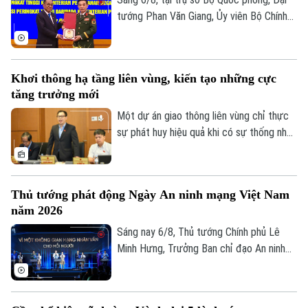
văn cho mỗi người”.
tướng Phan Văn Giang, Ủy viên Bộ Chính
trị, Phó thủ tướng Chính phủ, Bộ trưởng
Bộ Quốc phòng đã chủ trì Lễ đón và Hội
đàm với Bộ trưởng Quốc phòng Malaysia
Khơi thông hạ tầng liên vùng, kiến tạo những cực
Dato' Seri Mohamed Khaled bin Nordin.
tăng trưởng mới
Một dự án giao thông liên vùng chỉ thực
sự phát huy hiệu quả khi có sự thống nhất
trong tổ chức thực hiện và bảo đảm hài
hòa lợi ích giữa Nhà nước, địa phương và
người dân. Đây là vấn đề được nhiều đại
Thủ tướng phát động Ngày An ninh mạng Việt Nam
biểu Quốc hội đặt ra khi thảo luận tại tổ
năm 2026
về Dự án đường Vành đai 5 – Vùng Thủ
đô Hà Nội sáng 6/8.
Sáng nay 6/8, Thủ tướng Chính phủ Lê
Minh Hưng, Trưởng Ban chỉ đạo An ninh
mạng quốc gia, đã dự lễ kỷ niệm Ngày An
ninh mạng Việt Nam (6/8/2024 –
6/8/2026). Chương trình nằm trong khuôn