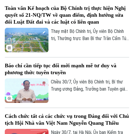
2031. Hội nghị được tổ chức theo hình
Toàn văn Kế hoạch của Bộ Chính trị thực hiện Nghị
thức trực tiếp kết hợp trực tuyến, với
quyết số 21-NQ/TW về quan điểm, định hướng sửa
điểm cầu trung tâm tại Học viện Thanh
đổi Luật Đất đai và các luật có liên quan
thiếu niên Việt Nam.
Thay mặt Bộ Chính trị, Ủy viên Bộ Chính
trị, Thường trực Ban Bí thư Trần Cẩm Tú
đã ký ban hành Kế hoạch của Bộ Chính trị
thực hiện Nghị quyết số 21-NQ/TW, ngày
28/7/2026 của Ban Chấp hành Trung
Báo chí cần tiếp tục đổi mới mạnh mẽ tư duy và
ương Đảng khóa XIV về quan điểm, định
phương thức tuyên truyền
hướng sửa đổi Luật Đất đai và các luật
có liên quan (Kế hoạch số 07-KH/TW,
Chiều 30/7, Ủy viên Bộ Chính trị, Bí thư
ngày 28/7/2026).
Trung ương Đảng, Trưởng ban Tuyên giáo
và Dân vận Trung ương Trịnh Văn Quyết
chủ trì buổi làm việc với các cơ quan báo
chí về trọng tâm công tác thông tin,
Cách chức tất cả các chức vụ trong Đảng đối với Chủ
truyền thông. Bí thư Trung ương Đảng,
tịch Hội Nhà văn Việt Nam Nguyễn Quang Thiều
Phó Thủ tướng Chính phủ Phạm Thị Thanh
Trà tham dự.
Ngày 30/7, tại Hà Nội, Ủy ban Kiểm tra