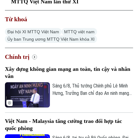
MTTQ Việt Nam lần thứ XI
Từ khoá
Đại hội XI MTTQ Việt Nam
MTTQ việt nam
Ủy ban Trung ương MTTQ Việt Nam khóa XI
Xu hướng
Chính trị
Xây dựng không gian mạng an toàn, tin cậy và nhân
văn
Sáng 6/8, Thủ tướng Chính phủ Lê Minh
Hưng, Trưởng Ban chỉ đạo An ninh mạng
quốc gia đã dự lễ kỷ niệm Ngày An ninh
mạng Việt Nam (6/8/2024 – 6/8/2026).
Chương trình nằm trong khuôn khổ chuỗi
Việt Nam - Malaysia tăng cường trao đổi hợp tác
hoạt động do Ban Chỉ đạo An ninh mạng
quốc phòng
quốc gia phối hợp với Bộ Công an tổ chức
với chủ đề “Vì một không gian mạng nhân
Sáng 6/8, tại trụ sở Bộ Quốc phòng, Đại