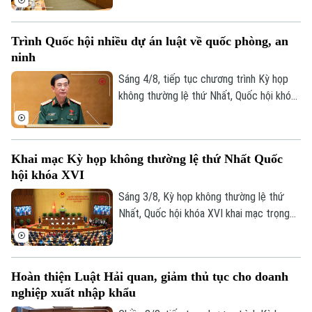
cần đổi mới mạnh mẽ phương thức phổ
biến pháp luật theo hướng lấy người dân,
Trình Quốc hội nhiều dự án luật về quốc phòng, an
doanh nghiệp làm trung tâm, ứng dụng
ninh
công nghệ số và trí tuệ nhân tạo để đưa
pháp luật đến đúng đối tượng, đúng thời
Sáng 4/8, tiếp tục chương trình Kỳ họp
điểm, đồng thời bảo đảm tính chính xác
không thường lệ thứ Nhất, Quốc hội khóa
và an toàn của thông tin.
XVI, Quốc hội đã nghe các tờ trình và báo
cáo thẩm tra đối với Dự án Luật Phòng,
chống phổ biến vũ khí hủy diệt hàng loạt
Khai mạc Kỳ họp không thường lệ thứ Nhất Quốc
và Dự án Luật sửa đổi, bổ sung một số
hội khóa XVI
điều của 9 luật về quân sự, quốc phòng.
Sáng 3/8, Kỳ họp không thường lệ thứ
Nhất, Quốc hội khóa XVI khai mạc trọng
thể tại Hội trường Diên Hồng, Nhà Quốc
hội, Thủ đô Hà Nội dưới sự chủ trì của
Chủ tịch Quốc hội Trần Thanh Mẫn. Tham
Hoàn thiện Luật Hải quan, giảm thủ tục cho doanh
dự phiên khai mạc có Tổng Bí thư, Chủ
nghiệp xuất nhập khẩu
tịch nước Tô Lâm, Thủ tướng Chính phủ