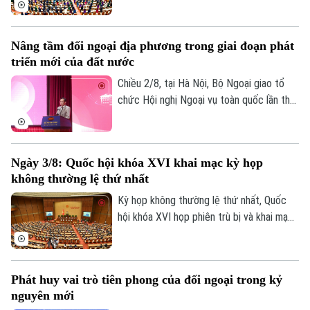
định nhiều nội dung quan trọng về công
tác lập pháp, cơ chế, chính sách và nhân
Nâng tầm đối ngoại địa phương trong giai đoạn phát
sự thuộc thẩm quyền.
triển mới của đất nước
Chiều 2/8, tại Hà Nội, Bộ Ngoại giao tổ
chức Hội nghị Ngoại vụ toàn quốc lần thứ
22 với chủ đề: "Nâng tầm công tác đối
ngoại địa phương, huy động hiệu quả các
nguồn lực quốc tế phục vụ phát triển." Ủy
Ngày 3/8: Quốc hội khóa XVI khai mạc kỳ họp
viên Bộ Chính trị, Bộ trưởng Bộ Ngoại
không thường lệ thứ nhất
giao Lê Hoài Trung chủ trì hội nghị. Tham
dự về phía lãnh đạo thành phố Hà Nội có
Kỳ họp không thường lệ thứ nhất, Quốc
Ủy viên Ban Thường vụ Thành ủy, Phó Chủ
hội khóa XVI họp phiên trù bị và khai mạc
tịch UBND thành phố Đỗ Anh Tuấn.
sáng 3/8, dự kiến bế mạc ngày 24/8 (dự
phòng ngày 25/8/2026).
Phát huy vai trò tiên phong của đối ngoại trong kỷ
nguyên mới