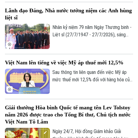
Trị phối hợp với Đài truyền hình Việt Nam
Lãnh đạo Đảng, Nhà nước tưởng niệm các Anh hùng
tổ chức Cầu truyền hình trực tiếp “Sao
liệt sĩ
sáng dẫn đường”.
Nhân kỷ niệm 79 năm Ngày Thương binh -
Liệt sĩ (27/7/1947 - 27/7/2026), sáng
26/7, Đoàn đại biểu lãnh đạo Đảng, Nhà
nước, Ủy ban Trung ương Mặt trận Tổ
quốc Việt Nam đã đặt vòng hoa, dâng
Việt Nam lên tiếng về việc Mỹ áp thuế mới 12,5%
hương tưởng niệm các Anh hùng liệt sĩ tại
Đài tưởng niệm các Anh hùng liệt sĩ
Sau thông tin liên quan đến việc Mỹ áp
(đường Bắc Sơn) và vào Lăng viếng Chủ
mức thuế mới 12,5% đối với hàng hóa của
tịch Hồ Chí Minh.
tất cả nền kinh tế “bị điều tra” theo Mục
301, Bộ Ngoại giao cho biết điều này
chưa phản ánh đầy đủ nỗ lực của Việt
Giải thưởng Hòa bình Quốc tế mang tên Lev Tolstoy
Nam trong phòng ngừa, giảm thiểu lao
năm 2026 được trao cho Tổng Bí thư, Chủ tịch nước
động cưỡng bức.
Việt Nam Tô Lâm
Ngày 24/7, Hội đồng Giám khảo Giải