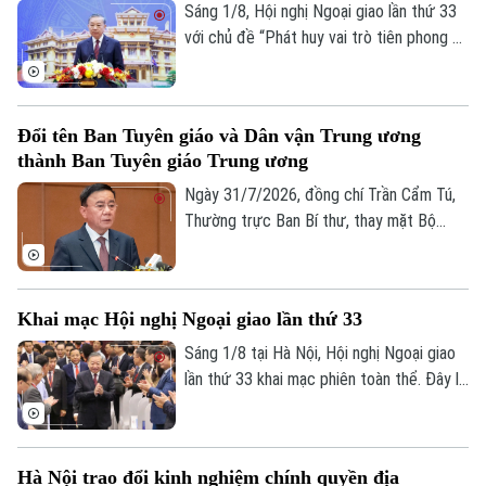
Sáng 1/8, Hội nghị Ngoại giao lần thứ 33
với chủ đề “Phát huy vai trò tiên phong và
thực hiện nhiệm vụ trọng yếu, thường
xuyên của đối ngoại Việt Nam trong kỷ
nguyên mới” chính thức khai mạc.Tổng Bí
Đổi tên Ban Tuyên giáo và Dân vận Trung ương
thư, Chủ tịch nước Tô Lâm đến dự và
thành Ban Tuyên giáo Trung ương
phát biểu chỉ đạo Hội nghị.
Ngày 31/7/2026, đồng chí Trần Cẩm Tú,
Thường trực Ban Bí thư, thay mặt Bộ
Chính trị đã ký ban hành Quyết định số
209 về việc đổi tên Ban Tuyên giáo và
Dân vận Trung ương thành Ban Tuyên giáo
Khai mạc Hội nghị Ngoại giao lần thứ 33
Trung ương. Quyết định có hiệu lực từ
ngày 1/8/2026.
Sáng 1/8 tại Hà Nội, Hội nghị Ngoại giao
Liên hệ đường dây nóng (bấm để gọi)
lần thứ 33 khai mạc phiên toàn thể. Đây là
Tòa soạn
Tòa soạn
sự kiện có ý nghĩa quan trọng của ngành
ngoại giao, diễn ra trong bối cảnh đất
0865.116.699 (hotline)
0865.116.699
nước bước vào kỷ nguyên phát triển mới
Hà Nội trao đổi kinh nghiệm chính quyền địa
với những yêu cầu ngày càng cao đối với