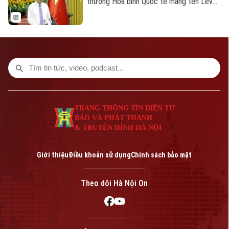
thưởng Hòa bình Quốc tế mang tên Lev
N. Tolstoy đã họp, bỏ phiếu nhất trí trao
giải năm 2026 cho Tổng Bí thư Ban Chấp
hành Trung ương Đảng Cộng sản Việt
Nam, Chủ tịch nước Cộng hòa xã hội chủ
nghĩa Việt Nam Tô Lâm.
TRANG THÔNG TIN ĐIỆN TỬ
BÁO VÀ PHÁT THANH
& TRUYỀN HÌNH HÀ NỘI
Giới thiệu
Điều khoản sử dụng
Chính sách bảo mật
Theo dõi Hà Nội On