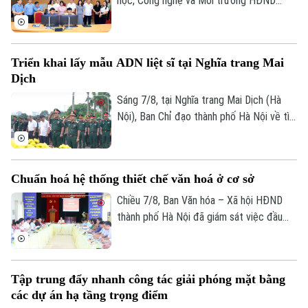
học, Công nghệ và Môi trường HĐND
thành phố Hà Nội giám sát tình hình thực
hiện công tác chuyển đổi số trên địa bàn
xã Quang Minh giai đoạn 2025-2026.
Triển khai lấy mẫu ADN liệt sĩ tại Nghĩa trang Mai
Dịch
Sáng 7/8, tại Nghĩa trang Mai Dịch (Hà
Nội), Ban Chỉ đạo thành phố Hà Nội về tìm
kiếm, quy tập và xác định danh tính hài
cốt liệt sĩ trang trọng tổ chức Lễ dâng
hương tưởng niệm và chính thức triển
Chuẩn hoá hệ thống thiết chế văn hoá ở cơ sở
khai công tác lấy mẫu hài cốt liệt sĩ chưa
xác định được thông tin để phục vụ giám
Chiều 7/8, Ban Văn hóa – Xã hội HĐND
định ADN.
thành phố Hà Nội đã giám sát việc đầu
tư, khai thác các thiết chế văn hóa, thể
thao trên địa bàn phường Kiến Hưng.
Tập trung đẩy nhanh công tác giải phóng mặt bằng
các dự án hạ tầng trọng điểm