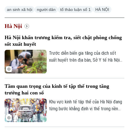
Hà Nội
Hà Nội
an sinh xã hội
người dân
tổ thảo luận số 1
HÀ NỘI
Chính trị
Nhịp sống Hà Nội
Thế giới
Hà Nội
Xã hội
Người Hà Nội
Tin tức
Hà Nội khẩn trương kiểm tra, siết chặt phòng chống
Kinh tế
An ninh trật tự
sốt xuất huyết
Khoảnh khắc Hà Nội
Quân sự
Tin tức
Trước diễn biến gia tăng của dịch sốt
Nhà đất
Công nghệ
Ẩm thực
xuất huyết trên địa bàn, Sở Y tế Hà Nội
Hồ sơ
Cafe sáng
vừa ban hành công văn khẩn yêu cầu các
Tin tức
Tàu và Xe
xã, phường tăng cường triển khai các biện
Người Việt 4 phương
Tài chính Ngân hàng
pháp phòng, chống dịch. Ngành y tế cũng
Đầu tư
Ô tô
Tầm quan trọng của kinh tế tập thể trong tăng
Giáo dục
sẽ thành lập các đoàn kiểm tra, giám sát
Doanh nghiệp
trưởng hai con số
công tác phòng chống dịch tại 91 xã
Căn hộ
Tàu
phường.
Khu vực kinh tế tập thể của Hà Nội đang
Tin tức
Văn hóa
từng bước khẳng định vị thế trong nền
Đất đai
Xe máy
Tuyển sinh
kinh tế Thủ đô. Từ những HTX làng nghề
Tin tức
Sức khỏe
Kinh nghiệm
đến mô hình OCOP, tất cả đều đang góp
Thị trường
Hướng nghiệp