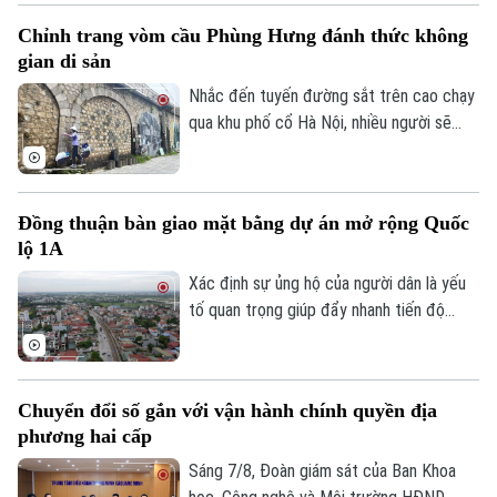
dựng chuỗi giá trị. Khi được tháo gỡ
Chỉnh trang vòm cầu Phùng Hưng đánh thức không
những điểm nghẽn đây sẽ là một trong
gian di sản
những động lực quan trọng đóng góp vào
tăng trưởng nhanh và bền vững của Thủ
Nhắc đến tuyến đường sắt trên cao chạy
đô.
qua khu phố cổ Hà Nội, nhiều người sẽ
nhớ ngay đến dãy 131 vòm cầu đá mang
dấu ấn hơn một thế kỷ. Không chỉ là một
công trình hạ tầng, đây còn là một phần
Đồng thuận bàn giao mặt bằng dự án mở rộng Quốc
ký ức đô thị của Thủ đô. Trong thời gian
lộ 1A
tới, khu vực này sẽ được chỉnh trang theo
hướng bảo tồn kết hợp phát huy giá trị di
Xác định sự ủng hộ của người dân là yếu
Theo dõi Hà Nội On
sản, mở ra một không gian văn hóa, nghệ
tố quan trọng giúp đẩy nhanh tiến độ
thuật và du lịch mới.
GPMB dự án Trục không gian Quốc lộ 1A,
thời gian qua, xã Thượng Phúc đã tập
trung đồng loạt nhiều giải pháp. Nhờ đó,
Chuyển đổi số gắn với vận hành chính quyền địa
nhiều người dân và doanh nghiệp đã sớm
phương hai cấp
đồng thuận, bàn giao đất để thực hiện
siêu dự án 162.000 tỷ đồng này.
Sáng 7/8, Đoàn giám sát của Ban Khoa