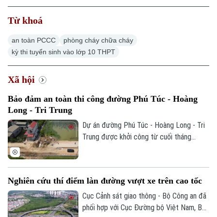
Từ khoá
an toàn PCCC
phòng cháy chữa cháy
kỳ thi tuyển sinh vào lớp 10 THPT
Xã hội
Bảo đảm an toàn thi công đường Phú Túc - Hoàng
Long - Tri Trung
Dự án đường Phú Túc - Hoàng Long - Tri
Trung được khởi công từ cuối tháng
11/2025, là tuyến đường huyết mạch, kết
nối nhiều khu dân cư trên địa bàn xã
Phượng Dực. Hiện các đơn vị đang tích
Nghiên cứu thí điểm làn đường vượt xe trên cao tốc
cực tập trung thi công để sớm hoàn
thành dự án, trong đó đặc biệt quan tâm
Cục Cảnh sát giao thông - Bộ Công an đã
đến công tác bảo đảm an toàn giao thông
phối hợp với Cục Đường bộ Việt Nam, Bộ