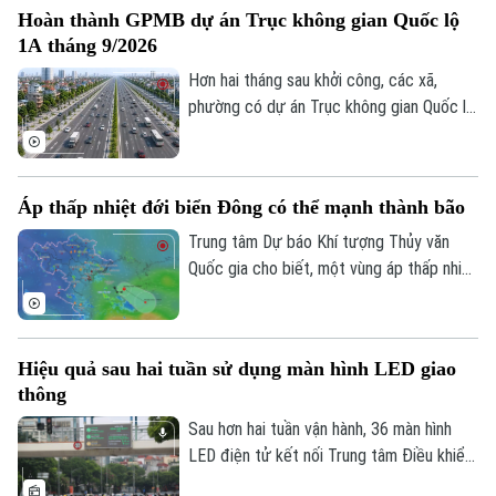
Hoàn thành GPMB dự án Trục không gian Quốc lộ
việc phát huy sức mạnh của nhân dân, xây
1A tháng 9/2026
dựng các mô hình tự quản và ứng dụng
công nghệ trong kết nối, trao đổi thông
Hơn hai tháng sau khởi công, các xã,
tin đang trở thành giải pháp quan trọng
phường có dự án Trục không gian Quốc lộ
để giữ gìn bình yên từ cơ sở.
1A đi qua đang đồng loạt đẩy nhanh giải
phóng mặt bằng. Hà Nội đặt mục tiêu
hoàn thành trong tháng 9 để tạo điều kiện
Áp thấp nhiệt đới biển Đông có thể mạnh thành bão
triển khai đồng bộ dự án gần 162.000 tỷ
đồng.
Trung tâm Dự báo Khí tượng Thủy văn
Quốc gia cho biết, một vùng áp thấp nhiệt
đới vừa hình thành ngay trên khu vực Vịnh
Bắc Bộ. Mặc dù áp thấp nhiệt đới này ít
có khả năng mạnh lên thành bão và không
Hiệu quả sau hai tuần sử dụng màn hình LED giao
đi trực tiếp vào đất liền, nhưng diễn biến
thông
của nó vẫn sẽ gây ra thời tiết xấu cho
vùng biển phía Bắc và khu vực Hà Nội
Sau hơn hai tuần vận hành, 36 màn hình
trong những ngày tới.
LED điện tử kết nối Trung tâm Điều khiển
giao thông Công an Hà Nội đã phát huy rõ