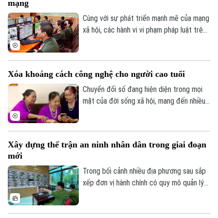
mạng
trương, đảm bảo yêu cầu chất lượng công
trình cũng như tiến độ thành phố đã đề
Cùng với sự phát triển mạnh mẽ của mạng
ra.
xã hội, các hành vi vi phạm pháp luật trên
không gian mạng như phát tán thông tin
giả, quảng cáo sai sự thật, lừa đảo trực
tuyến, xúc phạm danh dự, nhân phẩm vẫn
Xóa khoảng cách công nghệ cho người cao tuổi
diễn biến phức tạp. Vậy đâu là ranh giới
giữa quyền tự do ngôn luận và hành vi vi
Chuyển đổi số đang hiện diện trong mọi
phạm pháp luật?
mặt của đời sống xã hội, mang đến nhiều
tiện ích. Trong sự phát triển mạnh mẽ của
công nghệ, vẫn còn một bộ phận người
dân, đặc biệt là người cao tuổi, gặp khó
Xây dựng thế trận an ninh nhân dân trong giai đoạn
khăn trong tiếp cận và sử dụng các nền
mới
tảng số.
Trong bối cảnh nhiều địa phương sau sắp
xếp đơn vị hành chính có quy mô quản lý
lớn hơn, yêu cầu bảo đảm an ninh, trật tự
cũng đặt ra những nhiệm vụ mới. Bên cạnh
vai trò nòng cốt của lực lượng công an,