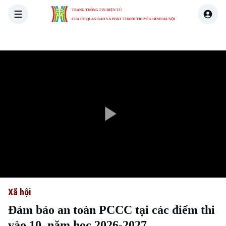
TRANG THÔNG TIN ĐIỆN TỬ
CỦA CƠ QUAN BÁO VÀ PHÁT THANH TRUYỀN HÌNH HÀ NỘI
THỜI SỰ
HÀ NỘI
THẾ GIỚI
KINH TẾ
NHÀ ĐẤT
Play
Video
Xã hội
Đảm bảo an toàn PCCC tại các điểm thi
vào 10, năm học 2026-2027