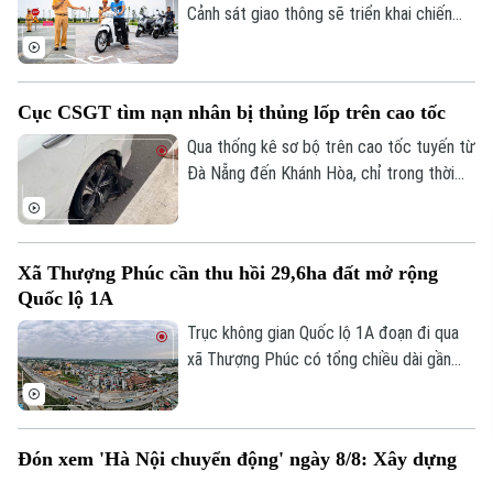
Cảnh sát giao thông sẽ triển khai chiến
dịch đào tạo kỹ năng lái xe an toàn trên
phạm vi toàn quốc. Nội dung đào tạo tập
trung vào các kỹ năng cơ bản về quy tắc
Cục CSGT tìm nạn nhân bị thủng lốp trên cao tốc
tham gia giao thông và kỹ năng phòng
ngừa tai nạn.
Qua thống kê sơ bộ trên cao tốc tuyến từ
Đà Nẵng đến Khánh Hòa, chỉ trong thời
gian ngắn đã có hơn 70 phương tiện bị nổ
lốp do vật sắc nhọn đâm vào. Ngay khi
truy tìm được người làm rơi các vật sắc
Xã Thượng Phúc cần thu hồi 29,6ha đất mở rộng
nhọn dẫn tới các vụ nổ lốp, Cục CSGT đã
Quốc lộ 1A
phát đi thông báo tìm nạn nhân để có
hướng xử lý, bảo vệ quyền lợi người tham
Trục không gian Quốc lộ 1A đoạn đi qua
gia giao thông.
xã Thượng Phúc có tổng chiều dài gần
2,9km. Để triển khai dự án, địa phương
cần thu hồi khoảng 29,6 ha đất đi qua địa
bàn 7 thôn.
Đón xem 'Hà Nội chuyển động' ngày 8/8: Xây dựng
văn hóa ứng xử trên không gian mạng