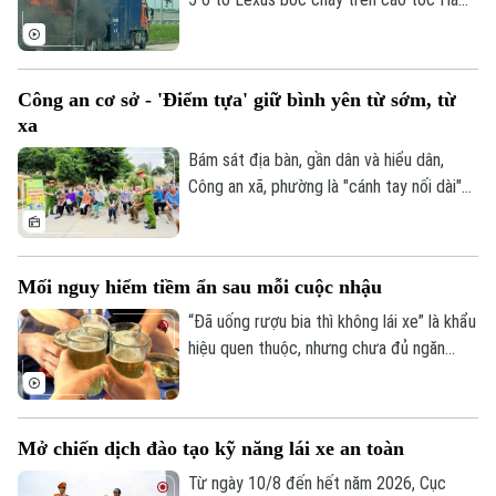
toàn giao thông.
Nội - Hải Phòng, khiến ít nhất 3 chiếc bị
lửa thiêu rụi. Rất may vụ việc đã không
gây thiệt hại về người.
Công an cơ sở - 'Điểm tựa' giữ bình yên từ sớm, từ
xa
Bám sát địa bàn, gần dân và hiểu dân,
Công an xã, phường là "cánh tay nối dài"
giúp Công an Thủ đô giải quyết hiệu quả
các vấn đề an ninh trật tự ngay từ cơ sở,
dập tắt rủi ro phát sinh ngay từ thời điểm
Mối nguy hiểm tiềm ẩn sau mỗi cuộc nhậu
manh nha.
“Đã uống rượu bia thì không lái xe” là khẩu
hiệu quen thuộc, nhưng chưa đủ ngăn
nhiều người cầm lái sau khi sử dụng chất
có cồn. Chỉ một chút chủ quan, khả năng
làm chủ phương tiện suy giảm đáng kể,
Mở chiến dịch đào tạo kỹ năng lái xe an toàn
mở đường cho những hậu quả giao thông
đáng tiếc.
Từ ngày 10/8 đến hết năm 2026, Cục