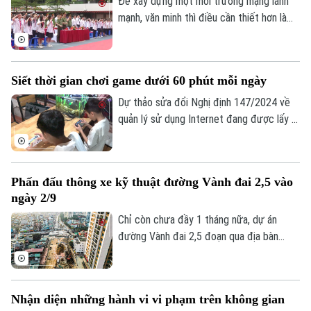
Để xây dựng một môi trường mạng lành
mạnh, văn minh thì điều cần thiết hơn là
mỗi người phải hình thành văn hóa ứng xử
số, biết kiểm chứng thông tin trước khi
chia sẻ, tôn trọng sự thật và quyền, lợi ích
Siết thời gian chơi game dưới 60 phút mỗi ngày
hợp pháp của người khác. Vậy làm thế nào
để những nguyên tắc ấy trở thành thói
Dự thảo sửa đổi Nghị định 147/2024 về
quen trong đời sống số, đặc biệt đối với
quản lý sử dụng Internet đang được lấy ý
thế hệ trẻ - lực lượng sử dụng mạng xã
kiến, trong đó đề xuất rút ngắn thời gian
hội nhiều nhất hiện nay?
chơi game của trẻ dưới 16 tuổi từ 180
phút xuống còn 60 phút mỗi ngày và
Phấn đấu thông xe kỹ thuật đường Vành đai 2,5 vào
không phân biệt chơi một game hay nhiều
ngày 2/9
game, tổng thời gian chỉ được phép là 60
phút.
Chỉ còn chưa đầy 1 tháng nữa, dự án
Liên hệ đường dây nóng (bấm để gọi)
đường Vành đai 2,5 đoạn qua địa bàn
phường Cầu Giấy sẽ phải hoàn thành
Tòa soạn
Tòa soạn
thông xe kỹ thuật vào đúng dịp Quốc
0865.116.699 (hotline)
0865.116.699
khánh 2/9. Trên công trường, không khí
Nhận diện những hành vi vi phạm trên không gian
thi công đang diễn ra vô cùng khẩn