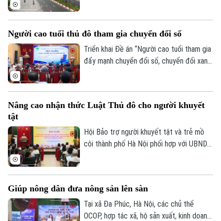
đối dễ chịu, thuận lợi cho người dân Thủ
đô tập thể dục, dạo phố hay tham gia các
hoạt động ngoài trời.
Người cao tuổi thủ đô tham gia chuyển đổi số
Triển khai Đề án “Người cao tuổi tham gia
đẩy mạnh chuyển đổi số, chuyển đổi xanh,
khởi nghiệp và tạo việc làm”, sáng 8/8, Hội
Người cao tuổi thành phố đã tổ chức Hội
Theo dõi Hà Nội On
nghị tập huấn chuyển đổi số cho cán bộ,
Nâng cao nhận thức Luật Thủ đô cho người khuyết
hội viên người cao tuổi trên địa bàn một
tật
số phường.
Hội Bảo trợ người khuyết tật và trẻ mồ
côi thành phố Hà Nội phối hợp với UBND
phường Vĩnh Tuy tổ chức hội nghị tập
huấn, tuyên truyền, phổ biến Luật Thủ đô
và các văn bản triển khai thi hành Luật
Giúp nông dân đưa nông sản lên sàn
cho cán bộ và người khuyết tật trên địa
bàn.
Tại xã Đa Phúc, Hà Nội, các chủ thể
OCOP, hợp tác xã, hộ sản xuất, kinh doanh