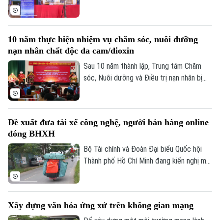
được hướng dẫn kỹ năng livestream và
trực tiếp giới thiệu sản phẩm trên môi
trường số. Đây cũng là cách đưa chuyển
10 năm thực hiện nhiệm vụ chăm sóc, nuôi dưỡng
đổi số đến gần hơn với hoạt động sản
nạn nhân chất độc da cam/dioxin
xuất, kinh doanh của người dân.
Sau 10 năm thành lập, Trung tâm Chăm
sóc, Nuôi dưỡng và Điều trị nạn nhân bị
nhiễm chất độc da cam/dioxin thành phố
Hà Nội trực thuộc Sở Nội Vụ Hà Nội đã
trở thành điểm tựa cho hàng trăm nạn
Đề xuất đưa tài xế công nghệ, người bán hàng online
nhân và gia đình nạn nhân nhiễm chất độc
đóng BHXH
da cam/dioxin trên địa bàn Thành phố.
Bộ Tài chính và Đoàn Đại biểu Quốc hội
Thành phố Hồ Chí Minh đang kiến nghị mở
rộng nhóm đối tượng đóng bảo hiểm xã
hội bắt buộc đối với người lao động có
thu nhập từ nền tảng số như tài xế công
Xây dựng văn hóa ứng xử trên không gian mạng
nghệ, người giao hàng hay người bán hàng
online trên các sàn thương mại điện tử.