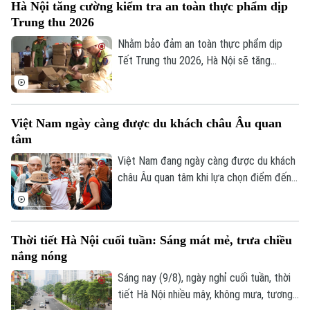
Hà Nội tăng cường kiểm tra an toàn thực phẩm dịp
công "nút thắt" mặt bằng kéo dài, dự án
Trung thu 2026
cải tạo, mở rộng Quốc lộ 21B đang được
các đơn vị dồn lực đẩy nhanh tiến độ,
Nhằm bảo đảm an toàn thực phẩm dịp
khẩn trương hoàn thiện hạ tầng để đưa
Tết Trung thu 2026, Hà Nội sẽ tăng
tuyến giao thông huyết mạch phía Nam
cường kiểm tra, đặc biệt đối với các cơ
Thủ đô về đích.
sở sản xuất, kinh doanh bánh Trung thu và
xử lý nghiêm hàng giả, hàng lậu, hàng
Việt Nam ngày càng được du khách châu Âu quan
không rõ nguồn gốc.
tâm
Việt Nam đang ngày càng được du khách
châu Âu quan tâm khi lựa chọn điểm đến
tại châu Á trong mùa hè 2026. Theo bảng
xếp hạng mới của nền tảng du lịch số
Agoda, dựa trên dữ liệu tìm kiếm chỗ ở từ
Thời tiết Hà Nội cuối tuần: Sáng mát mẻ, trưa chiều
tháng 4 đến tháng 6, Việt Nam đã tăng
nắng nóng
một bậc so với cùng kỳ năm ngoái, vươn
lên vị trí thứ tư trong nhóm những điểm
Sáng nay (9/8), ngày nghỉ cuối tuần, thời
đến châu Á được tìm kiếm nhiều nhất.
tiết Hà Nội nhiều mây, không mưa, tương