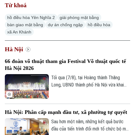
Từ khoá
Hà Nội
Hà Nội
hồ điều hòa Yên Nghĩa 2
giải phóng mặt bằng
bàn giao mặt bằng
dự án chống ngập
hồ điều hòa
Chính trị
Nhịp sống Hà Nội
Thế giới
xã An Khánh
Xã hội
Người Hà Nội
Tin tức
Hà Nội
Kinh tế
An ninh trật tự
Khoảnh khắc Hà Nội
66 đoàn võ thuật tham gia Festival Võ thuật quốc tế
Quân sự
Tin tức
Nhà đất
Hà Nội 2026
Công nghệ
Ẩm thực
Hồ sơ
Tối qua (7/8), tại Hoàng thành Thăng
Cafe sáng
Tin tức
Tàu và Xe
Long, UBND thành phố Hà Nội vừa khai
Người Việt 4 phương
mạc Festival Võ thuật quốc tế Hà Nội
Tài chính Ngân hàng
Đầu tư
Ô tô
2026 với chủ đề “Hào khí Thăng Long -
Giáo dục
Doanh nghiệp
Tinh hoa võ Việt”.
Căn hộ
Hà Nội: Phân cấp mạnh đầu tư, xã phường tự quyết
Tàu
Tin tức
Văn hóa
Sau hơn một năm, những kết quả bước
Đất đai
Xe máy
đầu của tiến trình đổi mới tổ chức bộ máy
Tuyển sinh
Tin tức
Sức khỏe