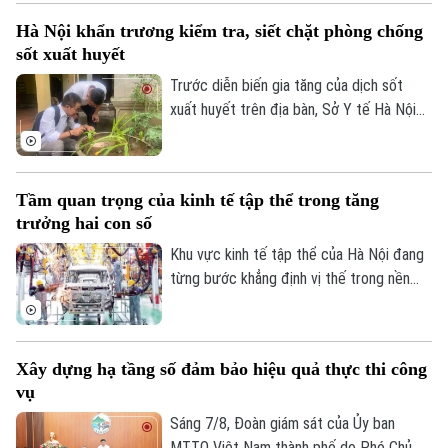
hóa thạch sang năng lượng sạch, đồng
Hà Nội khẩn trương kiểm tra, siết chặt phòng chống
thời khuyến khích người dân sử dụng giao
sốt xuất huyết
thông công cộng.
Liên hệ đường dây nóng (bấm để gọi)
Trước diễn biến gia tăng của dịch sốt
xuất huyết trên địa bàn, Sở Y tế Hà Nội
Tòa soạn
Tòa soạn
vừa ban hành công văn khẩn yêu cầu các
0865.116.699 (hotline)
0865.116.699
xã, phường tăng cường triển khai các biện
pháp phòng, chống dịch. Ngành y tế cũng
Tầm quan trọng của kinh tế tập thể trong tăng
sẽ thành lập các đoàn kiểm tra, giám sát
trưởng hai con số
công tác phòng chống dịch tại 91 xã
phường.
Khu vực kinh tế tập thể của Hà Nội đang
từng bước khẳng định vị thế trong nền
kinh tế Thủ đô. Từ những HTX làng nghề
đến mô hình OCOP, tất cả đều đang góp
phần tạo việc làm, phát triển kinh tế nông
Xây dựng hạ tầng số đảm bảo hiệu quả thực thi công
thôn và thúc đẩy tiêu dùng. Đặc biệt, để
vụ
Hà Nội đạt mục tiêu tăng trưởng GRDP ở
mức hai con số, kinh tế tập thể chính là
Sáng 7/8, Đoàn giám sát của Ủy ban
một trong những khu vực còn nhiều tiềm
MTTQ Việt Nam thành phố do Phó Chủ