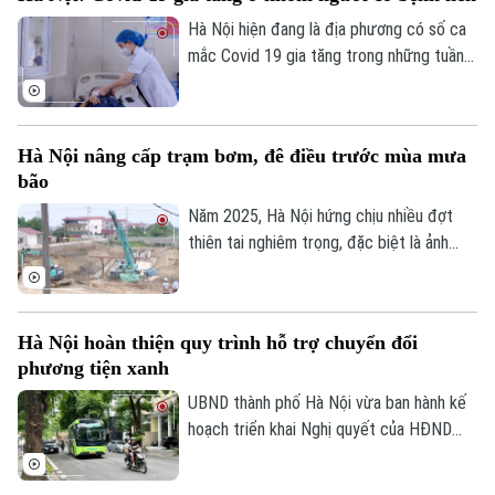
động chào mừng kỷ niệm 81 năm Cách
mạng Tháng Tám thành công và Quốc
Hà Nội hiện đang là địa phương có số ca
khánh 2/9.
mắc Covid 19 gia tăng trong những tuần
gần đây, chỉ tính riêng tuần cuối tháng 7
thành phố đã ghi nhận tới gần 270 ca mắc.
Hầu hết các ca bệnh đều tập trung ở
Hà Nội nâng cấp trạm bơm, đê điều trước mùa mưa
nhóm người cao tuổi, người có nhiều bệnh
bão
nền.
Năm 2025, Hà Nội hứng chịu nhiều đợt
thiên tai nghiêm trọng, đặc biệt là ảnh
hưởng của bão số 10, số 11 và mưa lũ lịch
sử. Trước những thiệt hại nặng nề, thành
phố Hà Nội đã thể hiện sự quan tâm đặc
Hà Nội hoàn thiện quy trình hỗ trợ chuyển đổi
biệt bằng việc đầu tư nâng cấp hệ thống
phương tiện xanh
đê điều và thủy lợi, đảm bảo an toàn
phòng chống thiên tai trong mùa mưa lũ
UBND thành phố Hà Nội vừa ban hành kế
2026.
hoạch triển khai Nghị quyết của HĐND
Thành phố về hỗ trợ chuyển đổi phương
tiện giao thông đường bộ từ nhiên liệu