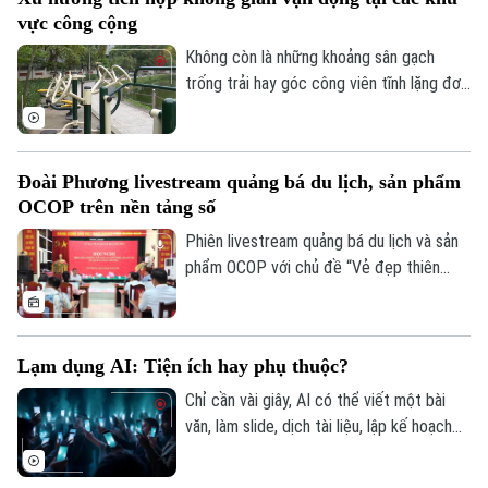
trạng đầu cơ, tăng giá trong thiên tai.
Giám đốc: VŨ MINH TUẤN
vực công cộng
Không còn là những khoảng sân gạch
Phó Giám đốc: Nguyễn Kim Khiêm, Nguyễn Minh Đức, Nguyễn Thành Lợi
trống trải hay góc công viên tĩnh lặng đơn
điệu, các không gian công cộng tại Thủ
đô đang trải qua cuộc dịch chuyển mạnh
mẽ, khi tích hợp đa dạng tiện ích vận
Đoài Phương livestream quảng bá du lịch, sản phẩm
động thể thao.
OCOP trên nền tảng số
Phiên livestream quảng bá du lịch và sản
phẩm OCOP với chủ đề “Vẻ đẹp thiên
nhiên và không gian văn hóa xứ Đoài”
được UBND xã Đoài Phương tổ chức vào
20 giờ tối nay, ngày 5/8 trên các nền tảng
Lạm dụng AI: Tiện ích hay phụ thuộc?
số của địa phương.
Chỉ cần vài giây, AI có thể viết một bài
văn, làm slide, dịch tài liệu, lập kế hoạch
du lịch, thậm chí tư vấn tâm lý hay đưa ra
lời khuyên trong cuộc sống. Thế nhưng,