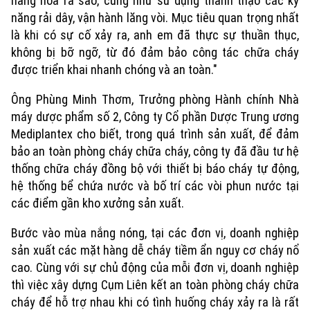
hàng hóa ra sao, cũng như sử dụng thành thạo các kỹ
năng rải dây, vận hành lăng vòi. Mục tiêu quan trọng nhất
là khi có sự cố xảy ra, anh em đã thực sự thuần thục,
Xu hướng
không bị bỡ ngỡ, từ đó đảm bảo công tác chữa cháy
được triển khai nhanh chóng và an toàn."
Ông Phùng Minh Thơm, Trưởng phòng Hành chính Nhà
máy dược phẩm số 2, Công ty Cổ phần Dược Trung ương
Mediplantex cho biết, trong quá trình sản xuất, để đảm
bảo an toàn phòng cháy chữa cháy, công ty đã đầu tư hệ
thống chữa cháy đồng bộ với thiết bị báo cháy tự động,
hệ thống bể chứa nước và bố trí các vòi phun nước tại
các điểm gần kho xưởng sản xuất.
Bước vào mùa nắng nóng, tại các đơn vị, doanh nghiệp
sản xuất các mặt hàng dễ cháy tiềm ẩn nguy cơ cháy nổ
cao. Cùng với sự chủ động của mỗi đơn vị, doanh nghiệp
thì việc xây dựng Cụm Liên kết an toàn phòng cháy chữa
cháy để hỗ trợ nhau khi có tình huống cháy xảy ra là rất