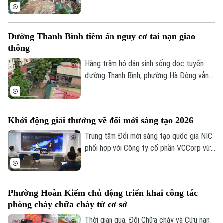
nút giao Tam Trinh, điểm cuối tại nút giao
đê Nguyễn Khoái. Thực hiện chỉ đạo của
thành phố, sau hơn một thập kỷ “án binh
Đường Thanh Bình tiềm ẩn nguy cơ tai nạn giao
bất động”, chủ đầu tư và nhà thầu đang
thông
đẩy nhanh tiến độ, phấn đấu hoàn thành,
đưa tuyến đường vào khai thác trong năm
Hàng trăm hộ dân sinh sống dọc tuyến
2027.
đường Thanh Bình, phường Hà Đông vẫn
đang phải chịu đựng cảnh ô nhiễm môi
trường và mất an toàn giao thông.
Nguyên nhân là bởi việc thi công dang dở
Khởi động giải thưởng về đổi mới sáng tạo 2026
tuyến cống nhánh thuộc gói thầu số 4 của
dự án xây dựng hệ thống xử lý nước thải
Trung tâm Đổi mới sáng tạo quốc gia NIC
Yên Xá. Nhiều hạng mục chưa đảm bảo an
phối hợp với Công ty cổ phần VCCorp vừa
toàn.
tổ chức họp báo công bố giải thưởng
Better Choice Awards 2026. Đây là giải
thưởng thường niên được tổ chức từ
Phường Hoàn Kiếm chủ động triển khai công tác
năm 2022 nhằm tôn vinh, khuyến khích, cổ
phòng cháy chữa cháy từ cơ sở
vũ những giá trị đổi mới sáng tạo áp dụng
trong đời sống thực phục vụ người tiêu
Thời gian qua, Đội Chữa cháy và Cứu nạn