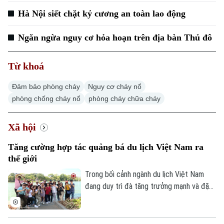
Căn hộ
Tàu
Hà Nội siết chặt kỷ cương an toàn lao động
Tin tức
Văn hóa
Đất đai
Xe máy
Tuyển sinh
Ngăn ngừa nguy cơ hỏa hoạn trên địa bàn Thủ đô
Tin tức
Sức khỏe
Kinh nghiệm
Thị trường
Hướng nghiệp
Từ khoá
Làng nghề
Y tế
Thể thao
Đánh giá
Đảm bảo phòng cháy
Nguy cơ cháy nổ
Di tích
Dinh dưỡng
phòng chống cháy nổ
phòng cháy chữa cháy
Bóng đá
Giải trí
Tư vấn sức khỏe
Quần vợt
Xã hội
Tin tức
Đã phát sóng
Golf
Tăng cường hợp tác quảng bá du lịch Việt Nam ra
Sao
thế giới
Điện ảnh
Trong bối cảnh ngành du lịch Việt Nam
đang duy trì đà tăng trưởng mạnh và đặt
Thời trang
mục tiêu đón khoảng 25 triệu lượt khách
quốc tế trong năm 2026, việc mở rộng
Âm nhạc
hợp tác với các đối tác có mạng lưới toàn