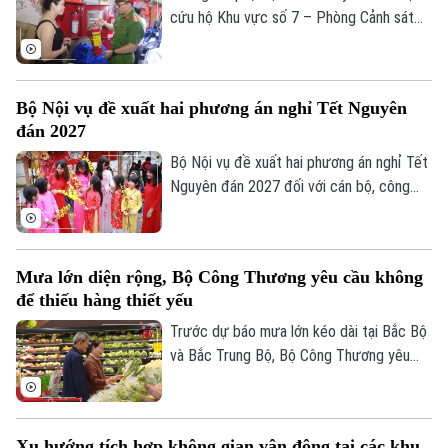
dùng.
cứu hộ Khu vực số 7 – Phòng Cảnh sát
PCCC&CNCH – Công an thành phố Hà Nội
cùng Công an phường Hoàn Kiếm đã chủ
động triển khai nhiều giải pháp tăng
Bộ Nội vụ đề xuất hai phương án nghỉ Tết Nguyên
cường công tác phòng cháy, chữa cháy
đán 2027
và cứu nạn, cứu hộ (PCCC&CNCH) tại cơ
sở.
Bộ Nội vụ đề xuất hai phương án nghỉ Tết
Nguyên đán 2027 đối với cán bộ, công
chức, viên chức, gồm nghỉ 7 ngày hoặc
10 ngày liên tục.
Mưa lớn diện rộng, Bộ Công Thương yêu cầu không
để thiếu hàng thiết yếu
Bản quyền thuộc về Cơ quan Báo và Phát thanh Truyền hình Hà Nội Giấy
phép số: Số 63/GP-TTDT, cấp ngày 10/05/2023
Trước dự báo mưa lớn kéo dài tại Bắc Bộ
và Bắc Trung Bộ, Bộ Công Thương yêu
TRANG THÔNG TIN ĐIỆN TỬ
cầu toàn ngành chủ động ứng phó, bảo
CỦA CƠ QUAN BÁO VÀ PHÁT THANH TRUYỀN HÌNH HÀ NỘI
đảm an toàn hồ chứa thủy điện, cung ứng
hàng hóa thiết yếu và xử lý nghiêm tình
Số 3-5 Huỳnh Thúc Kháng-Phường Láng-Hà Nội
Xu hướng tích hợp không gian vận động tại các khu