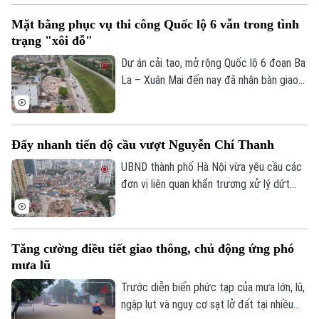
khi mọi câu hỏi đều dành cho AI, liệu
Mặt bằng phục vụ thi công Quốc lộ 6 vẫn trong tình
chúng ta có đang dần đánh mất khả năng
trạng "xôi đỗ"
tự tư duy? AI giúp con người thông minh
hơn hay đang khiến con người ngày càng
Dự án cải tạo, mở rộng Quốc lộ 6 đoạn Ba
phụ thuộc?
La – Xuân Mai đến nay đã nhận bàn giao
trên 105,3 hecta, đạt hơn 99,5%. Hiện chỉ
còn vướng mắc một số hộ dân thuộc
phường Yên Nghĩa và xã Xuân Mai.
Đẩy nhanh tiến độ cầu vượt Nguyễn Chí Thanh
UBND thành phố Hà Nội vừa yêu cầu các
đơn vị liên quan khẩn trương xử lý dứt
điểm vướng mắc về mặt bằng, tăng
cường phối hợp thi công cầu vượt nút
giao Nguyễn Chí Thanh thuộc dự án
Tăng cường điều tiết giao thông, chủ động ứng phó
đường Vành đai 1, đoạn Hoàng Cầu - Voi
mưa lũ
Phục, để phấn đấu hoàn thành và thông
xe công trình trước ngày 31/12/2026.
Trước diễn biến phức tạp của mưa lớn, lũ,
ngập lụt và nguy cơ sạt lở đất tại nhiều