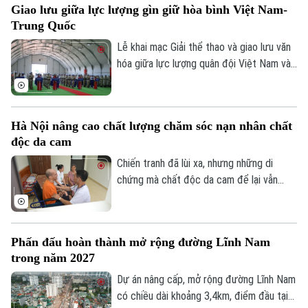
Giao lưu giữa lực lượng gìn giữ hòa bình Việt Nam-
đơn vị cung cấp suất ăn, nhằm tăng
Trung Quốc
cường công khai, minh bạch và kiểm soát
chặt chẽ chất lượng bữa ăn học đường.
Lễ khai mạc Giải thể thao và giao lưu văn
hóa giữa lực lượng quân đội Việt Nam và
Trung Quốc đang thực hiện nhiệm vụ gìn
giữ hòa bình Liên hợp quốc đã diễn ra tại
khu vực đóng quân của Đội Công binh số
Hà Nội nâng cao chất lượng chăm sóc nạn nhân chất
4 Việt Nam ở Phái bộ An ninh lâm thời
độc da cam
Liên hợp quốc UNISFA khu vực Abyei.
Chiến tranh đã lùi xa, nhưng những di
chứng mà chất độc da cam để lại vẫn
hiện hữu trong cuộc sống của hàng nghìn
gia đình. Với Hà Nội, nâng cao chất lượng
chăm sóc, điều trị và nuôi dưỡng nạn nhân
Phấn đấu hoàn thành mở rộng đường Lĩnh Nam
chất độc da cam không chỉ là thực hiện
trong năm 2027
chính sách an sinh xã hội, mà còn là sự tri
ân, trách nhiệm đối với những người vẫn
Dự án nâng cấp, mở rộng đường Lĩnh Nam
đang mang trên mình nỗi đau chiến tranh.
có chiều dài khoảng 3,4km, điểm đầu tại