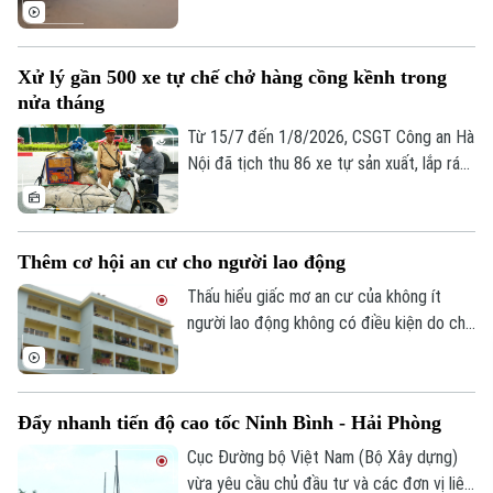
địa phương, Bộ Xây dựng vừa yêu cầu
các đơn vị trong ngành giao thông tăng
cường điều tiết giao thông, chủ động
Xử lý gần 500 xe tự chế chở hàng cồng kềnh trong
triển khai các phương án ứng phó nhằm
nửa tháng
bảo đảm an toàn cho người dân và
phương tiện.
Từ 15/7 đến 1/8/2026, CSGT Công an Hà
Nội đã tịch thu 86 xe tự sản xuất, lắp ráp
trái quy định, xử lý 242 trường hợp chở
hàng cồng kềnh và 135 trường hợp kéo
theo xe, vật trái quy định. Tổng số tiền xử
Thêm cơ hội an cư cho người lao động
phạt gần 243 triệu đồng, tạm giữ 8
phương tiện.
Thấu hiểu giấc mơ an cư của không ít
người lao động không có điều kiện do chi
phí sinh hoạt đắt đỏ, thời gian qua, các
cấp chính quyền, tổ chức công đoàn và
doanh nghiệp đã triển khai nhiều chính
Đẩy nhanh tiến độ cao tốc Ninh Bình - Hải Phòng
sách, chương trình hỗ trợ về nhà ở, góp
phần từng bước hiện thực hóa ước mơ an
Cục Đường bộ Việt Nam (Bộ Xây dựng)
cư của người lao động.
vừa yêu cầu chủ đầu tư và các đơn vị liên