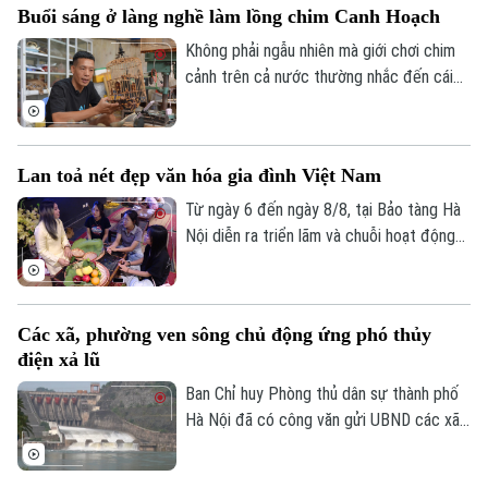
Buổi sáng ở làng nghề làm lồng chim Canh Hoạch
cầu được xem là giải pháp quan trọng để
nâng cao hiệu quả xúc tiến, quảng bá
Không phải ngẫu nhiên mà giới chơi chim
điểm đến.
cảnh trên cả nước thường nhắc đến cái
tên làng Vác, hay Canh Hoạch, mỗi khi tìm
một chiếc lồng đẹp. Từ lâu, nơi đây được
xem là một trong những cái nôi của nghề
Lan toả nét đẹp văn hóa gia đình Việt Nam
làm lồng chim ở Việt Nam. Mỗi sản phẩm
không chỉ đáp ứng nhu cầu nuôi chim mà
Từ ngày 6 đến ngày 8/8, tại Bảo tàng Hà
còn thể hiện trình độ chế tác, sự am hiểu
Nội diễn ra triển lãm và chuỗi hoạt động
tập tính của từng loài chim và óc thẩm mỹ
trải nghiệm văn hóa "Hương truyền tâm
của người thợ.
nối – Hành trình trở về với ký ức gia đình".
Chương trình do bảo tàng phối hợp cùng
Các xã, phường ven sông chủ động ứng phó thủy
nhóm sinh viên ngành Quản trị truyền
điện xả lũ
thông đa phương tiện, Trường Đại học
FPT Hà Nội thực hiện.
Ban Chỉ huy Phòng thủ dân sự thành phố
Hà Nội đã có công văn gửi UBND các xã,
phường ven ba tuyến sông: Đà, Hồng,
Đuống, đề nghị tập trung triển khai các