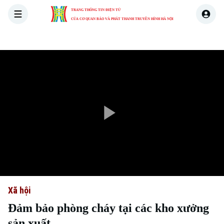
TRANG THÔNG TIN ĐIỆN TỬ
CỦA CƠ QUAN BÁO VÀ PHÁT THANH TRUYỀN HÌNH HÀ NỘI
THỜI SỰ
HÀ NỘI
THẾ GIỚI
KINH TẾ
NHÀ ĐẤT
Play
Video
Xã hội
Đảm bảo phòng cháy tại các kho xưởng
sản xuất