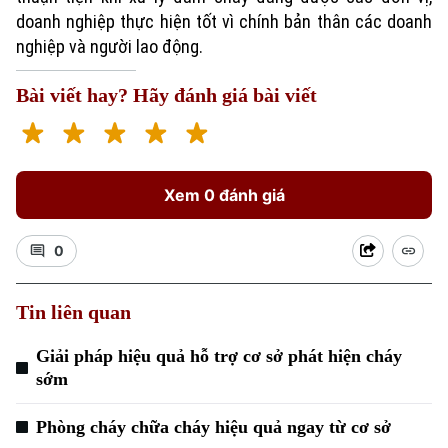
doanh nghiệp thực hiện tốt vì chính bản thân các doanh
Chuyên mục
nghiệp và người lao động.
Thời sự
Bài viết hay? Hãy đánh giá bài viết
Hà Nội
Hà Nội
Chính trị
Nhịp sống Hà Nội
Xem 0 đánh giá
Thế giới
Xã hội
Người Hà Nội
Tin tức
0
Kinh tế
An ninh trật tự
Khoảnh khắc Hà Nội
Quân sự
Tin tức
Nhà đất
Tin liên quan
Công nghệ
Ẩm thực
Hồ sơ
Cafe sáng
Giải pháp hiệu quả hỗ trợ cơ sở phát hiện cháy
Tin tức
Tàu và Xe
sớm
Người Việt 4 phương
Tài chính Ngân hàng
Đầu tư
Ô tô
Giáo dục
Phòng cháy chữa cháy hiệu quả ngay từ cơ sở
Doanh nghiệp