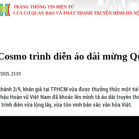
TRANG THÔNG TIN ĐIỆN TỬ
CỦA CƠ QUAN BÁO VÀ PHÁT THANH TRUYỀN HÌNH HÀ NỘ
KINH TẾ
NHÀ ĐẤT
TÀU VÀ XE
GIÁO DỤC
VĂN HÓA
SỨC KHỎ
i
Tin tức
Tin tức
Ô tô
Tin tức
Tin tức
Y tế
Cosmo trình diễn áo dài mừng Q
ự
Cafe sáng
Đầu tư
Tàu
Tuyển sinh
Làng nghề
Dinh dư
Nội
Tài chính Ngân hàng
Căn hộ
Xe máy
Hướng nghiệp
Di tích
Tư vấn 
/2025, 23:03
iệt 4 phương
Doanh nghiệp
Đất đai
Thị trường
khánh 2/9, khán giả tại TP.HCM vừa được thưởng thức một tiế
u Hoàn vũ Việt Nam đã khoác lên mình tà áo dài truyền thốn
Kinh nghiệm
Đánh giá
nh diễn vừa lộng lẫy, vừa tôn vinh bản sắc văn hóa Việt.