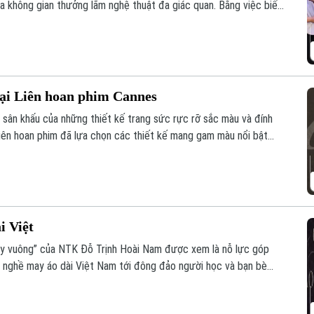
ra không gian thưởng lãm nghệ thuật đa giác quan. Bằng việc biến
i thành một sàn runway, Lý Quí Khánh đã kể câu chuyện tôn vinh
 giàu cảm xúc.
tại Liên hoan phim Cannes
 sân khấu của những thiết kế trang sức rực rỡ sắc màu và đính
Liên hoan phim đã lựa chọn các thiết kế mang gam màu nổi bật
i Việt
 ly vuông” của NTK Đỗ Trịnh Hoài Nam được xem là nỗ lực góp
ức nghề may áo dài Việt Nam tới đông đảo người học và bạn bè