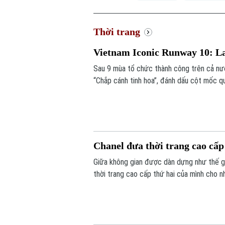
Thời trang
Vietnam Iconic Runway 10: Lan
Sau 9 mùa tổ chức thành công trên cả nư
“Chắp cánh tinh hoa”, đánh dấu cột mốc qu
Chanel đưa thời trang cao cấp 
Giữa không gian được dàn dựng như thế giớ
thời trang cao cấp thứ hai của mình cho n
các thiết kế kinh điển làm nên bản sắc th