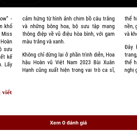
e
Current
Duration
ow” -
cảm hứng từ hình ảnh chim bồ câu trắng
thể h
Time
n khổ
và những bông hoa, bộ sưu tập mang
nền, 
u Miss
h, với gam
và kh
 Hoàn
màu trắng và xanh.
Đây 
ộ sưu
Không chỉ dừng lại ở phần trình diễn, Hoa
trang
iết kế
hậu Hoàn vũ Việt Nam 2023 Bùi Xuân
thể h
. Lấy
Hạnh cũng xuất hiện trong vai trò ca sĩ,
nghị 
 viết
Xem 0 đánh giá