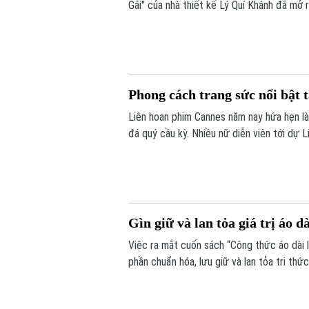
Gái" của nhà thiết kế Lý Quí Khánh đã mở 
showroom nội thất rộng 3.000m2 tại Hà Nộ
vẻ đẹp phái nữ bằng ngôn ngữ tối giản và
Phong cách trang sức nổi bật 
Liên hoan phim Cannes năm nay hứa hẹn là
đá quý cầu kỳ. Nhiều nữ diễn viên tới dự 
cho lần xuất hiện trên thảm đỏ.
Gìn giữ và lan tỏa giá trị áo dà
Việc ra mắt cuốn sách “Công thức áo dài
phần chuẩn hóa, lưu giữ và lan tỏa tri th
quốc tế.