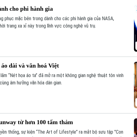
ành cho phi hành gia
rang phục mặc bên trong dành cho các phi hành gia của NASA,
ời trang xa xỉ này trong lĩnh vực công nghệ vũ trụ.
 áo dài và văn hoá Việt
n lãm “Nét họa áo ta” đã mở ra một không gian nghệ thuật tôn vinh
 cùng âm hưởng văn hóa dân gian.
unway từ hơn 100 tấm thảm
yền thống, sự kiện “The Art of Lifestyle” ra mắt bộ sưu tập "Con