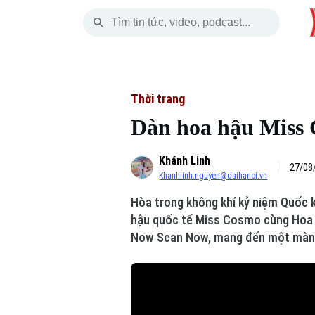
Thứ Bảy
THỜI SỰ
HÀ NỘI
THẾ GIỚI
08 Tháng 08, 2026
Hà Nội
Nhịp sống Hà Nộ
Tin tức
Thời trang
Dàn hoa hậu Miss 
Chính trị
Người Hà Nội
Quân s
Khánh Linh
Xã hội
Khoảnh khắc Hà 
Hồ sơ
27/08
Khanhlinh.nguyen@daihanoi.vn
An ninh trật tự
Ẩm thực
Người V
Hòa trong không khí kỷ niệm Quốc 
hậu quốc tế Miss Cosmo cùng Hoa hậ
Công nghệ
Now Scan Now, mang đến một màn trì
Skip Ad