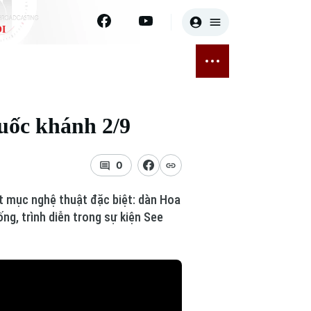
I
E
THỂ THAO
GIẢI TRÍ
ĐÃ PHÁT SÓNG
Bóng đá
Tin tức
uốc khánh 2/9
ỡng
Quần vợt
Sao
sức khỏe
Golf
Điện ảnh
0
Thời trang
t mục nghệ thuật đặc biệt: dàn Hoa
g, trình diễn trong sự kiện See
Âm nhạc