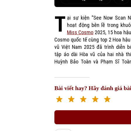
Play
Mut
T
ại sự kiện “See Now Scan N
hoạt động bên lề trong khuô
Miss Cosmo
2025, 15 hoa hậ
thông điệp về vũ điệu hòa bìn
Cosmo quốc tế cùng top 2 Hoa hậu
vũ Việt Nam 2025 đã trình diễn b
tập áo dài Hòa vũ của hai nhà th
Huỳnh Bảo Toàn và Phạm Sĩ Toàn
Bài viết hay? Hãy đánh giá bài