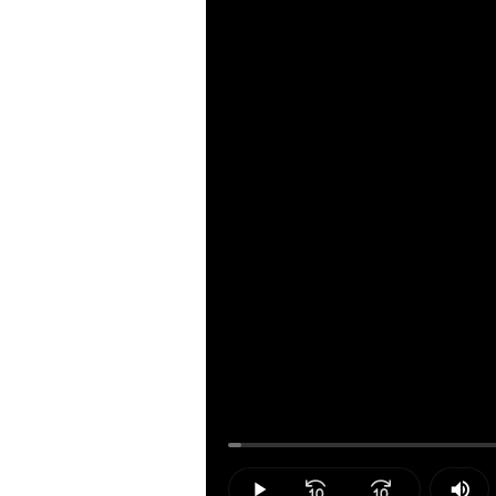
Loaded
:
1.23%