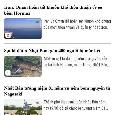
7, trái với dự báo về xu hướng tăng trước
Iran, Oman hoàn tất khuôn khổ thỏa thuận về eo
đó.
biển Hormuz
Iran và Oman đã hoàn tất khuôn khổ chung
của một thỏa thuận về quản lý hoạt động
hàng hải qua eo biển Hormuz, mở ra triển
vọng khôi phục hoạt động vận tải thương
mại qua tuyến hàng hải chiến lược này.
Sạt lở đất ở Nhật Bản, gần 400 người bị mắc kẹt
Một vụ sạt lở đất nghiêm trọng vừa xảy
ra tại tỉnh Nagano, miền Trung Nhật Bản,
khiến gần 400 người bị mắc kẹt. Sự cố
xảy ra sau một đợt mưa lớn kéo dài, và
hiện chưa có báo cáo nào về thương
Nhật Bản tưởng niệm 81 năm vụ ném bom nguyên tử
vong.
Nagasaki
Thành phố Nagasaki của Nhật Bản hôm
nay (9/8) đã tổ chức lễ tưởng niệm 81
năm vụ Mỹ ném bom nguyên tử, đồng thời