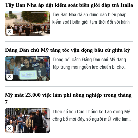
Tây Ban Nha áp đặt kiểm soát biên giới đáp trả Italia
mang tên Jump Dreams không chỉ mở ra
trải nghiệm mới cho người yêu thích môn
Tây Ban Nha đã áp dụng các biện pháp
nhảy dây đôi mà còn truyền cảm hứng về
kiểm soát biên giới tạm thời đối với hành
sức mạnh của những ước mơ được nuôi
khách đến từ Italia. Động thái được
dưỡng bằng sự kiên trì.
Madrid đưa ra sau khi Rome siết kiểm
soát đi lại liên quan đến cuộc khủng
Liên hệ đường dây nóng (bấm để gọi)
Đảng Dân chủ Mỹ tăng tốc vận động bầu cử giữa kỳ
hoảng di cư tại Ceuta, vùng lãnh thổ của
Tòa soạn
Tòa soạn
Tây Ban Nha ở Bắc Phi.
Trong bối cảnh Đảng Dân chủ Mỹ đang
0865.116.699 (hotline)
0865.116.699
tập trung mọi nguồn lực chuẩn bị cho
cuộc bầu cử giữa nhiệm kỳ vào tháng 11
tới, ngày 7/8, tại bang Michigan, các ứng
cử viên chủ chốt của đảng đã tập hợp tại
Mỹ mất 23.000 việc làm phi nông nghiệp trong tháng
thành phố Detroit, thể hiện sự đoàn kết
7
và đẩy mạnh chiến dịch vận động cử tri.
Theo số liệu Cục Thống kê Lao động Mỹ
công bố mới đây, số người mất việc làm
trong lĩnh vực phi nông nghiệp tại nước
này lên tới 23.000 trường hợp trong tháng