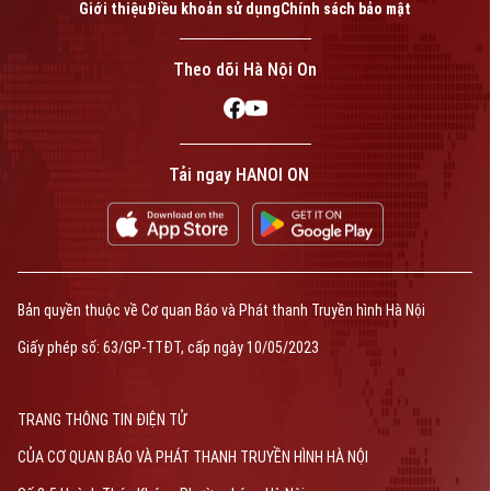
Giới thiệu
Điều khoản sử dụng
Chính sách bảo mật
Theo dõi Hà Nội On
Tải ngay HANOI ON
Bản quyền thuộc về Cơ quan Báo và Phát thanh Truyền hình Hà Nội
Giấy phép số: 63/GP-TTĐT, cấp ngày 10/05/2023
TRANG THÔNG TIN ĐIỆN TỬ
CỦA CƠ QUAN BÁO VÀ PHÁT THANH TRUYỀN HÌNH HÀ NỘI