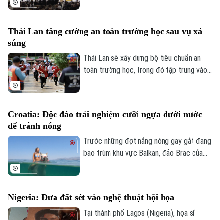
cảnh báo nguy cơ một cuộc chiến hạt
nhân đang gia tăng trong bối cảnh căng
Thái Lan tăng cường an toàn trường học sau vụ xả
thẳng và xung đột tại nhiều khu vực trên
súng
thế giới.
Thái Lan sẽ xây dựng bộ tiêu chuẩn an
toàn trường học, trong đó tập trung vào
sức khỏe tâm thần, phòng chống bắt nạt
học đường và kiểm soát vũ khí trong
trường học, sau vụ xả súng gây rúng động
Croatia: Độc đáo trải nghiệm cưỡi ngựa dưới nước
dư luận tại một trường học ở Nonthaburi
để tránh nóng
khiến nhiều người thương vong.
Bản quyền thuộc về Cơ quan Báo và Phát thanh Truyền hình Hà Nội Giấy
Trước những đợt nắng nóng gay gắt đang
phép số: Số 63/GP-TTDT, cấp ngày 10/05/2023
bao trùm khu vực Balkan, đảo Brac của
TRANG THÔNG TIN ĐIỆN TỬ
Croatia đã mang đến một trải nghiệm
tránh nóng khá độc đáo. Thay vì cưỡi
CỦA CƠ QUAN BÁO VÀ PHÁT THANH TRUYỀN HÌNH HÀ NỘI
ngựa dọc bãi biển, du khách tại đây có
Số 3-5 Huỳnh Thúc Kháng-Phường Láng-Hà Nội
Nigeria: Đưa đất sét vào nghệ thuật hội họa
thể trực tiếp cưỡi ngựa lội dưới làn nước
Giám đốc: NGUYỄN THANH LIÊM
biển mát lành.
Tại thành phố Lagos (Nigeria), họa sĩ