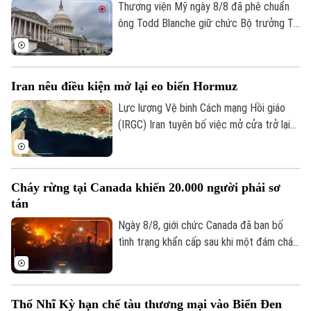
Thượng viện Mỹ ngày 8/8 đã phê chuẩn
ông Todd Blanche giữ chức Bộ trưởng Tư
pháp, khép lại một trong những cuộc
tranh luận gay gắt nhất về nhân sự nội các
trong nhiệm kỳ thứ hai của Tổng thống
Iran nêu điều kiện mở lại eo biển Hormuz
Donald Trump.
Lực lượng Vệ binh Cách mạng Hồi giáo
(IRGC) Iran tuyên bố việc mở cửa trở lại
eo biển Hormuz sẽ chỉ diễn ra nếu các
yêu cầu của nước này đối với Mỹ được
đáp ứng và vấn đề này không liên quan
Cháy rừng tại Canada khiến 20.000 người phải sơ
đến các cuộc đàm phán với Oman.
tán
Ngày 8/8, giới chức Canada đã ban bố
tình trạng khẩn cấp sau khi một đám cháy
rừng lan nhanh buộc hơn 20.000 người
phải sơ tán trong đêm tại tỉnh British
Columbia, miền tây nước này.
Thổ Nhĩ Kỳ hạn chế tàu thương mại vào Biển Đen