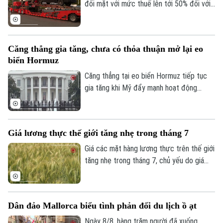
qua.
đối mặt với mức thuế lên tới 50% đối với
Quân sự
Tin tức
Nhà đất
nhiều mặt hàng xuất khẩu sang Mỹ, trong
Công nghệ
Ẩm thực
Hồ sơ
bối cảnh thời hạn áp dụng chính sách thuế
Cafe sáng
Tin tức
mới đang đến gần.
Tàu và Xe
Căng thẳng gia tăng, chưa có thỏa thuận mở lại eo
Người Việt 4 phương
Tài chính Ngân hàng
biển Hormuz
Đầu tư
Ô tô
Giáo dục
Căng thẳng tại eo biển Hormuz tiếp tục
Doanh nghiệp
Căn hộ
gia tăng khi Mỹ đẩy mạnh hoạt động
Tàu
Tin tức
Văn hóa
phong tỏa và kiểm soát tàu thương mại,
Đất đai
trong khi Iran khẳng định chỉ mở lại tuyến
Xe máy
Tuyển sinh
Tin tức
hàng hải chiến lược này nếu Washington
Sức khỏe
Kinh nghiệm
Giá lương thực thế giới tăng nhẹ trong tháng 7
Thị trường
đáp ứng các điều kiện do Tehran đưa ra.
Hướng nghiệp
Làng nghề
Giá các mặt hàng lương thực trên thế giới
Y tế
Thể thao
Đánh giá
tăng nhẹ trong tháng 7, chủ yếu do giá
Di tích
ngũ cốc, đường và dầu thực vật đi lên,
Dinh dưỡng
Bóng đá
Giải trí
trong khi giá thịt và sữa giảm phần nào
hạn chế đà tăng.
Tư vấn sức khỏe
Quần vợt
Dân đảo Mallorca biểu tình phản đối du lịch ồ ạt
Tin tức
Đã phát sóng
Ngày 8/8, hàng trăm người đã xuống