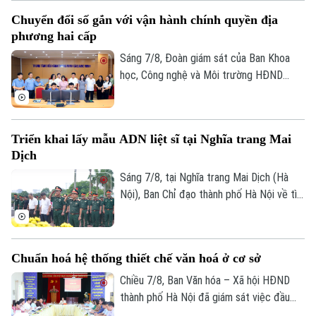
trung đồng loạt nhiều giải pháp. Nhờ đó,
Chuyển đổi số gắn với vận hành chính quyền địa
nhiều người dân và doanh nghiệp đã sớm
phương hai cấp
đồng thuận, bàn giao đất để thực hiện
siêu dự án 162.000 tỷ đồng này.
Sáng 7/8, Đoàn giám sát của Ban Khoa
học, Công nghệ và Môi trường HĐND
thành phố Hà Nội giám sát tình hình thực
hiện công tác chuyển đổi số trên địa bàn
xã Quang Minh giai đoạn 2025-2026.
Triển khai lấy mẫu ADN liệt sĩ tại Nghĩa trang Mai
Dịch
Sáng 7/8, tại Nghĩa trang Mai Dịch (Hà
Nội), Ban Chỉ đạo thành phố Hà Nội về tìm
kiếm, quy tập và xác định danh tính hài
cốt liệt sĩ trang trọng tổ chức Lễ dâng
hương tưởng niệm và chính thức triển
Chuẩn hoá hệ thống thiết chế văn hoá ở cơ sở
khai công tác lấy mẫu hài cốt liệt sĩ chưa
xác định được thông tin để phục vụ giám
Chiều 7/8, Ban Văn hóa – Xã hội HĐND
định ADN.
thành phố Hà Nội đã giám sát việc đầu
tư, khai thác các thiết chế văn hóa, thể