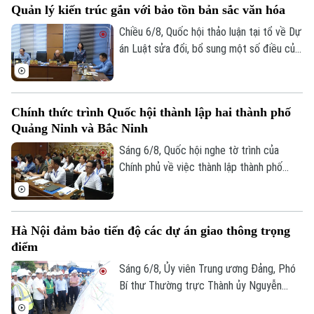
Quản lý kiến trúc gắn với bảo tồn bản sắc văn hóa
Chiều 6/8, Quốc hội thảo luận tại tổ về Dự
án Luật sửa đổi, bổ sung một số điều của
Luật Kiến trúc. Nhiều đại biểu đồng tình,
dự thảo Luật đã tập trung đổi mới công
tác quản lý hành nghề kiến trúc theo
Chính thức trình Quốc hội thành lập hai thành phố
hướng cắt giảm thủ tục hành chính,
Quảng Ninh và Bắc Ninh
chuyển mạnh từ tiền kiểm sang hậu kiểm
và đẩy mạnh chuyển đổi số.
Sáng 6/8, Quốc hội nghe tờ trình của
Chính phủ về việc thành lập thành phố
Quảng Ninh và thành phố Bắc Ninh.
Hà Nội đảm bảo tiến độ các dự án giao thông trọng
điểm
Sáng 6/8, Ủy viên Trung ương Đảng, Phó
Bí thư Thường trực Thành ủy Nguyễn
Trọng Đông, Trưởng Ban Chỉ đạo giải