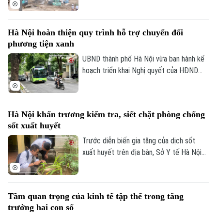
hưởng của bão số 10, số 11 và mưa lũ lịch
sử. Trước những thiệt hại nặng nề, thành
phố Hà Nội đã thể hiện sự quan tâm đặc
Hà Nội hoàn thiện quy trình hỗ trợ chuyển đổi
biệt bằng việc đầu tư nâng cấp hệ thống
phương tiện xanh
đê điều và thủy lợi, đảm bảo an toàn
phòng chống thiên tai trong mùa mưa lũ
UBND thành phố Hà Nội vừa ban hành kế
2026.
hoạch triển khai Nghị quyết của HĐND
Thành phố về hỗ trợ chuyển đổi phương
tiện giao thông đường bộ từ nhiên liệu
hóa thạch sang năng lượng sạch, đồng
Hà Nội khẩn trương kiểm tra, siết chặt phòng chống
thời khuyến khích người dân sử dụng giao
sốt xuất huyết
thông công cộng.
Trước diễn biến gia tăng của dịch sốt
Chuyên mục
xuất huyết trên địa bàn, Sở Y tế Hà Nội
vừa ban hành công văn khẩn yêu cầu các
Thời sự
xã, phường tăng cường triển khai các biện
pháp phòng, chống dịch. Ngành y tế cũng
Hà Nội
Hà Nội
Tầm quan trọng của kinh tế tập thể trong tăng
sẽ thành lập các đoàn kiểm tra, giám sát
trưởng hai con số
công tác phòng chống dịch tại 91 xã
Chính trị