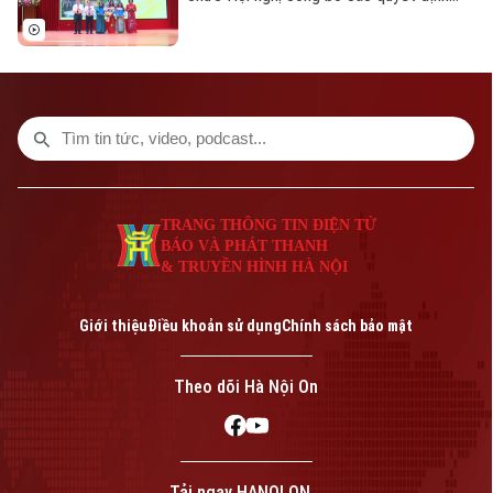
thành lập các cơ sở giáo dục và công tác
cán bộ quản lý sau sắp xếp đối với các
trường mầm non, tiểu học và trung học cơ
sở công lập trên địa bàn.
TRANG THÔNG TIN ĐIỆN TỬ
BÁO VÀ PHÁT THANH
& TRUYỀN HÌNH HÀ NỘI
Giới thiệu
Điều khoản sử dụng
Chính sách bảo mật
Theo dõi Hà Nội On
Tải ngay HANOI ON