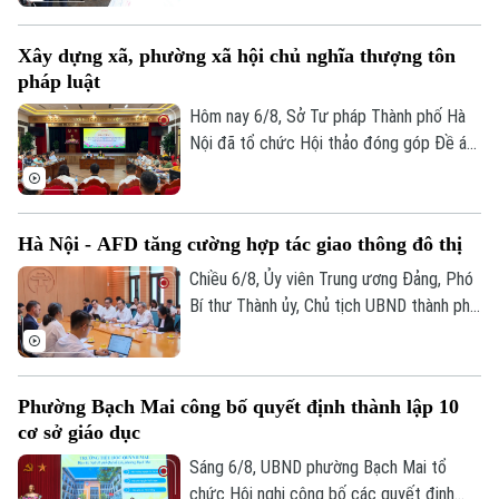
phóng mặt bằng các dự án đầu tư trên
địa bàn thành phố Hà Nội, kiểm tra thực
Xây dựng xã, phường xã hội chủ nghĩa thượng tôn
địa một số hạng mục quan trọng.
Bản quyền thuộc về Cơ quan Báo và Phát thanh Truyền hình Hà Nội Giấy
pháp luật
phép số: Số 63/GP-TTDT, cấp ngày 10/05/2023
Hôm nay 6/8, Sở Tư pháp Thành phố Hà
TRANG THÔNG TIN ĐIỆN TỬ
Nội đã tổ chức Hội thảo đóng góp Đề án
CỦA CƠ QUAN BÁO VÀ PHÁT THANH TRUYỀN HÌNH HÀ NỘI
“Xây dựng văn hoá tuân thủ pháp luật
trong xây dựng xã, phường xã hội chủ
Số 3-5 Huỳnh Thúc Kháng-Phường Láng-Hà Nội
nghĩa trên địa bàn thành phố Hà Nội”.
Hà Nội - AFD tăng cường hợp tác giao thông đô thị
Giám đốc: VŨ MINH TUẤN
Chiều 6/8, Ủy viên Trung ương Đảng, Phó
Phó Giám đốc: Nguyễn Kim Khiêm, Nguyễn Minh Đức, Nguyễn Thành Lợi
Bí thư Thành ủy, Chủ tịch UBND thành phố
Hà Nội Vũ Đại Thắng đã tiếp Giám đốc Cơ
quan Phát triển Pháp (AFD) tại Việt Nam,
ông Julien Seillan, trao đổi về các dự án
Phường Bạch Mai công bố quyết định thành lập 10
đang triển khai và định hướng mở rộng
cơ sở giáo dục
hợp tác trong thời gian tới.
Sáng 6/8, UBND phường Bạch Mai tổ
chức Hội nghị công bố các quyết định