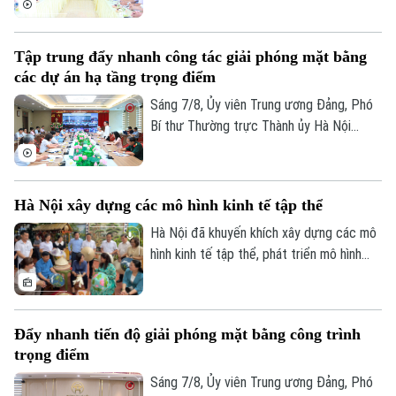
thao trên địa bàn phường Kiến Hưng.
Tập trung đẩy nhanh công tác giải phóng mặt bằng
các dự án hạ tầng trọng điểm
Sáng 7/8, Ủy viên Trung ương Đảng, Phó
Bí thư Thường trực Thành ủy Hà Nội
Nguyễn Trọng Đông, Trưởng ban Chỉ đạo
Theo dõi Hà Nội On
giải phóng mặt bằng các dự án đầu tư
trên địa bàn thành phố Hà Nội chủ trì hội
Hà Nội xây dựng các mô hình kinh tế tập thể
nghị Ban Chỉ đạo nhằm rà soát, đánh giá
tiến độ công tác giải phóng mặt bằng
Hà Nội đã khuyến khích xây dựng các mô
triển khai các dự án, công trình trọng
hình kinh tế tập thể, phát triển mô hình
điểm trên địa bàn thành phố.
HTX theo Luật năm 2023. Việc kiện toàn,
nâng cao hiệu quả hoạt động của các
HTX đóng vai trò quan trọng trong việc
Đẩy nhanh tiến độ giải phóng mặt bằng công trình
hình thành các mô hình kinh tế tập thể,
trọng điểm
tăng cường liên kết với các đơn vị doanh
nghiệp để đầu tư xây dựng nông nghiệp
Sáng 7/8, Ủy viên Trung ương Đảng, Phó