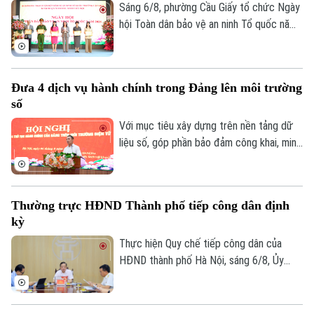
liệu. Tại phường Lĩnh Nam, nhiều giải pháp
Sáng 6/8, phường Cầu Giấy tổ chức Ngày
sáng tạo đang phát huy hiệu quả rõ nét.
hội Toàn dân bảo vệ an ninh Tổ quốc năm
2026 với sự tham dự của lãnh đạo thành
phố, lãnh đạo phường, lực lượng Công an,
đại diện các cơ quan, đơn vị, doanh
Đưa 4 dịch vụ hành chính trong Đảng lên môi trường
nghiệp và đông đảo nhân dân trên địa
số
bàn.
Với mục tiêu xây dựng trên nền tảng dữ
liệu số, góp phần bảo đảm công khai, minh
bạch và nâng cao hiệu quả điều hành, sáng
6/8, Đảng ủy UBND thành phố Hà Nội tổ
chức hội nghị tập huấn sử dụng 4 thủ tục
Thường trực HĐND Thành phố tiếp công dân định
hành chính của Đảng lên môi trường điện
kỳ
tử cho các tổ chức cơ sở Đảng trực
thuộc.
Thực hiện Quy chế tiếp công dân của
HĐND thành phố Hà Nội, sáng 6/8, Ủy
viên Thường trực, Trưởng Ban Đô thị
HĐND thành phố Trần Hợp Dũng đã tiếp
công dân định kỳ.