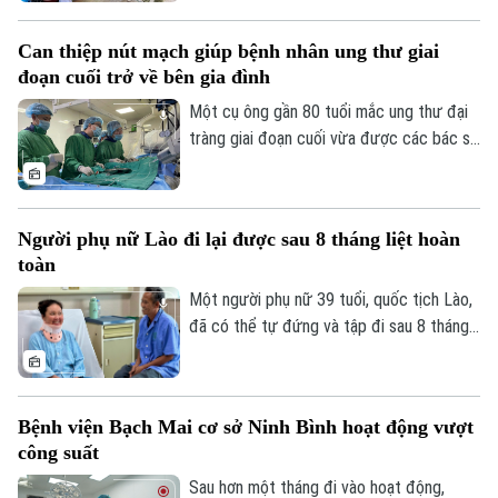
Trước diễn biến này, cùng với sự vào cuộc
của ngành y tế, việc chủ động phòng bệnh
Can thiệp nút mạch giúp bệnh nhân ung thư giai
ngay từ mỗi gia đình, mỗi khu dân cư
đoạn cuối trở về bên gia đình
được xem là giải pháp quan trọng để ngăn
chặn dịch lây lan.
Một cụ ông gần 80 tuổi mắc ung thư đại
Theo dõi Hà Nội On
tràng giai đoạn cuối vừa được các bác sĩ
Bệnh viện Thanh Nhàn can thiệp nút mạch
cầm máu thành công, giúp kiểm soát biến
chứng nguy kịch và trở về nhà trong
Người phụ nữ Lào đi lại được sau 8 tháng liệt hoàn
những ngày cuối đời.
toàn
Một người phụ nữ 39 tuổi, quốc tịch Lào,
đã có thể tự đứng và tập đi sau 8 tháng
liệt hoàn toàn hai chân nhờ ca vi phẫu giải
ép tủy cổ thành công tại Bệnh viện Bạch
Mai.
Bệnh viện Bạch Mai cơ sở Ninh Bình hoạt động vượt
công suất
Sau hơn một tháng đi vào hoạt động,