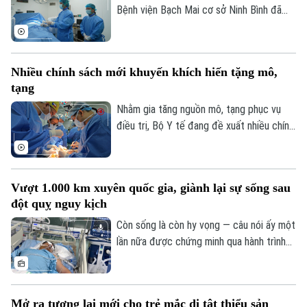
Bệnh viện Bạch Mai cơ sở Ninh Bình đã
vượt 100% công suất giường bệnh, nhiều
chuyên khoa có thời điểm tiến sát 150%.
Không chỉ đáp ứng nhu cầu khám chữa
Nhiều chính sách mới khuyến khích hiến tặng mô,
bệnh ngày càng lớn, sự hiện diện của bệnh
tạng
viện còn giúp nhiều ca nhồi máu cơ tim,
đột quỵ não... được cấp cứu, can thiệp
Nhằm gia tăng nguồn mô, tạng phục vụ
trong “giờ vàng”, mở thêm cơ hội sống và
điều trị, Bộ Y tế đang đề xuất nhiều chính
giảm nguy cơ để lại di chứng cho người
sách mới mang tính đột phá trong dự
bệnh.
thảo Luật sửa đổi, bổ sung một số điều
của Luật Hiến, lấy, ghép mô, bộ phận cơ
Vượt 1.000 km xuyên quốc gia, giành lại sự sống sau
thể người và hiến, lấy xác.
đột quỵ nguy kịch
Còn sống là còn hy vọng — câu nói ấy một
lần nữa được chứng minh qua hành trình
giành giật sự sống đầy kỳ diệu của một
nam giáo viên Việt Nam tại Lào. Bằng sự
kiên cường của người vợ và sự tận tụy
Mở ra tương lai mới cho trẻ mắc dị tật thiểu sản