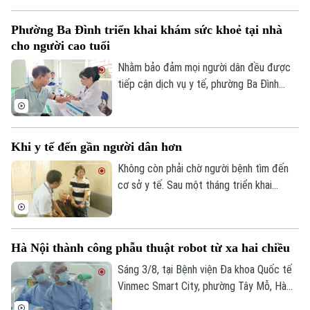
ảnh hưởng đến sinh hoạt. Các bác sĩ
khuyến cáo, khám phụ khoa định kỳ giúp
Phường Ba Đình triển khai khám sức khoẻ tại nhà
phát hiện sớm nhiều bệnh lý, điều trị kịp
cho người cao tuổi
thời và bảo vệ sức khỏe lâu dài.
Nhằm bảo đảm mọi người dân đều được
tiếp cận dịch vụ y tế, phường Ba Đình
đang triển khai hoạt động thu thập thông
tin y tế và đánh giá sức khỏe tại nhà cho
người cao tuổi, người mắc bệnh mạn tính
Khi y tế đến gần người dân hơn
và các đối tượng có hoàn cảnh đặc biệt
khó khăn trên địa bàn.
Không còn phải chờ người bệnh tìm đến
cơ sở y tế. Sau một tháng triển khai
chương trình khám sức khỏe miễn phí định
kỳ trên địa bàn Hà Nội, ở nhiều nơi, chính
các bác sĩ đã chủ động đến với người
Hà Nội thành công phẫu thuật robot từ xa hai chiều
dân. Và khoảng cách từ dịch vụ y tế đến
mỗi gia đình đang được rút ngắn bằng
Sáng 3/8, tại Bệnh viện Đa khoa Quốc tế
Bản quyền thuộc về Cơ quan Báo và Phát thanh Truyền hình Hà Nội Giấy
những cách làm rất cụ thể.
Vinmec Smart City, phường Tây Mỗ, Hà
phép số: Số 63/GP-TTDT, cấp ngày 10/05/2023
Nội, Sở Y tế Hà Nội phối hợp với Hệ