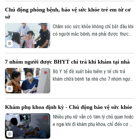
thành phố Vũ Thu Hà tham dự và phát
Chủ động phòng bệnh, bảo vệ sức khỏe trẻ em từ cơ
biểu chỉ đạo tại buổi lễ.
sở
Chăm sóc sức khỏe không chỉ bắt đầu khi
có người mắc bệnh, mà phải được thực
hiện ngay từ công tác phòng ngừa. Tại xã
Phúc Lộc, cùng với chương trình khám
sức khỏe miễn phí cho trẻ dưới 6 tuổi, địa
7 nhóm người được BHYT chi trả khi khám tại nhà
phương đang đồng thời triển khai nhiều
biện pháp phòng, chống dịch bệnh, góp
Bộ Y tế đề xuất bảo hiểm y tế chi trả
phần xây dựng môi trường sống an toàn
khám chữa bệnh tại nhà cho 7 nhóm người
cho người dân.
khó tiếp cận cơ sở y tế, đồng thời mở
rộng thanh toán với khám từ xa và y học
gia đình. Điểm đáng chú ý là lần đầu tiên
Khám phụ khoa định kỳ - Chủ động bảo vệ sức khỏe
quỹ bảo hiểm y tế được đề xuất chi trả
chi phí khám chữa bệnh tại nhà cho nhiều
Nhiều phụ nữ vẫn có tâm lý chủ quan hoặc
nhóm người bệnh không thể, hoặc rất khó
e ngại khi đi khám phụ khoa, chỉ đến cơ sở
đến cơ sở y tế.
y tế khi các triệu chứng đã kéo dài hoặc