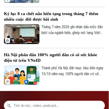
TRANG THÔNG TIN ĐIỆN TỬ
thống Y tế Vinmec công bố thành công
CỦA CƠ QUAN BÁO VÀ PHÁT THANH TRUYỀN HÌNH HÀ NỘI
ca phẫu thuật robot từ xa hai chiều đầu
Kỷ lục 8 ca chết não hiến tạng trong tháng 7 thêm
tiên tại Việt Nam. Đây là bước tiến quan
Số 3-5 Huỳnh Thúc Kháng-Phường Láng-Hà Nội
nhiều cuộc đời được hồi sinh
trọng trong ứng dụng công nghệ cao, mở
Giám đốc: VŨ MINH TUẤN
ra cơ hội để người bệnh được tiếp cận kỹ
Tháng 7 năm 2026 ghi nhận dấu mốc đặc
thuật chuyên sâu ngay tại địa phương.
biệt của ngành hiến, ghép mô tạng Việt
Phó Giám đốc: Nguyễn Kim Khiêm, Nguyễn Minh Đức, Nguyễn Thành Lợi
Nam khi cả nước có 8 trường hợp chết
não hiến tặng mô, tạng – con số cao nhất
từ trước đến nay. Thông tin được Trung
Hà Nội phấn đấu 100% người dân có sổ sức khỏe
tâm Điều phối ghép tạng Quốc gia cung
điện tử trên VNeID
cấp tại hội nghị Đẩy mạnh thông tin về
hiến ghép mô tạng diễn ra chiều 3/8.
Thành phố Hà Nội đặt mục tiêu đến ngày
15/10 năm nay, 100% người dân có sổ
sức khỏe điện tử trên ứng dụng VNeID.