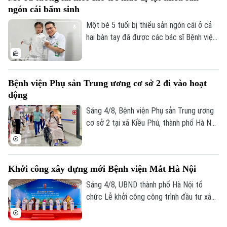
của các bác sĩ Bệnh viện Bạch Mai, một
ngón cái bẩm sinh
phép màu đã thực sự xảy ra sau hành
trình vượt 1.000 km xuyên đêm.
Một bé 5 tuổi bị thiểu sản ngón cái ở cả
hai bàn tay đã được các bác sĩ Bệnh viện
Hữu nghị Việt Đức thực hiện phẫu thuật
"cái hóa" - chuyển ngón trỏ thành ngón cái
mới. Sau ca mổ đầu tiên, trẻ đã có thể
Bệnh viện Phụ sản Trung ương cơ sở 2 đi vào hoạt
cầm bút, dùng đũa và tự chăm sóc bản
động
thân, mở ra hy vọng phục hồi chức năng
cho những trường hợp dị tật ngón cái
Sáng 4/8, Bệnh viện Phụ sản Trung ương
bẩm sinh nặng.
cơ sở 2 tại xã Kiều Phú, thành phố Hà Nội
Liên hệ đường dây nóng (bấm để gọi)
chính thức đi vào hoạt động. Ngay từ
Tòa soạn
Tòa soạn
sáng sớm, rất đông người dân đã đến
0865.116.699 (hotline)
0865.116.699
đăng ký khám và sử dụng các dịch vụ y
Khởi công xây dựng mới Bệnh viện Mắt Hà Nội
tế.
Sáng 4/8, UBND thành phố Hà Nội tổ
chức Lễ khởi công công trình đầu tư xây
dựng mới Bệnh viện Mắt Hà Nội tại
phường Phú Lương. Phó Chủ tịch UBND