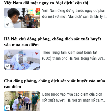
Việt Nam đối mặt nguy cơ ‘đại dịch’ cận thị
những cảnh báo về nguy cơ gây nghiện
cực mạnh, những hệ lụy với sức khỏe và
Việt Nam đang đứng trước nguy cơ phải
thách thức mới đối với công tác quản lý.
đối mặt với một “đại dịch” cận thị khi tỷ lệ
trẻ em và thanh thiếu niên mắc tật khúc
xạ ngày càng gia tăng. Đây là cảnh báo
được các chuyên gia đưa ra tại hội thảo
Hà Nội chủ động phòng, chống dịch sốt xuất huyết
“Giải pháp nâng cao thị lực trong thời đại
vào mùa cao điểm
số” được báo Nhân dân tổ chức.
Theo Trung tâm Kiểm soát bệnh tật
(CDC) thành phố Hà Nội, trong tuần vừa
qua, số ca mắc sốt xuất huyết trên địa
bàn tăng nhanh do thời tiết mưa nhiều, độ
ẩm cao tạo điều kiện thuận lợi cho muỗi
Chủ động phòng, chống dịch sốt xuất huyết vào mùa
truyền bệnh phát triển.
cao điểm
Đang bước vào mùa cao điểm của dịch
sốt xuất huyết, Hà Nội ghi nhận số ca mắc
có xu hướng gia tăng qua từng tuần.