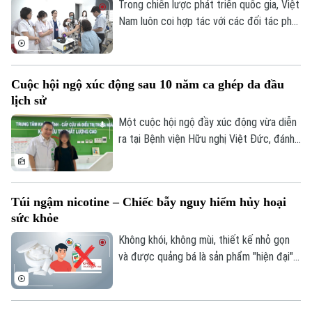
2026.
Trong chiến lược phát triển quốc gia, Việt
Quần vợt
Tin tức
Đã phát sóng
Nam luôn coi hợp tác với các đối tác phát
triển là một nguồn lực quan trọng để nâng
Golf
Sao
cao chất lượng dịch vụ y tế và bảo đảm
mọi người dân được tiếp cận chăm sóc
Điện ảnh
Cuộc hội ngộ xúc động sau 10 năm ca ghép da đầu
sức khỏe công bằng, bền vững. Trong lĩnh
lịch sử
vực chăm sóc mắt và phòng chống mù
Thời trang
lòa, Orbis - tổ chức phi chính phủ quốc tế
Một cuộc hội ngộ đầy xúc động vừa diễn
- đã đồng hành với ngành mắt Việt Nam
ra tại Bệnh viện Hữu nghị Việt Đức, đánh
Âm nhạc
suốt 30 năm.
dấu mốc 10 năm sau ca vi phẫu ghép da
đầu lịch sử cho một bệnh nhi mới 2 tuổi.
Túi ngậm nicotine – Chiếc bẫy nguy hiểm hủy hoại
sức khỏe
Không khói, không mùi, thiết kế nhỏ gọn
và được quảng bá là sản phẩm "hiện đại",
túi ngậm nicotine đang xuất hiện ngày
càng nhiều trên thị trường. Tuy nhiên,
đằng sau vẻ ngoài tưởng như vô hại ấy là