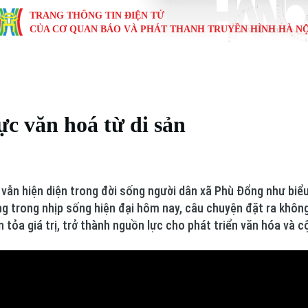
TRANG THÔNG TIN ĐIỆN TỬ
CỦA CƠ QUAN BÁO VÀ PHÁT THANH TRUYỀN HÌNH HÀ NỘ
KINH TẾ
NHÀ ĐẤT
TÀU VÀ XE
GIÁO DỤC
VĂN HÓA
SỨC KHỎ
i
Tin tức
Tin tức
Ô tô
Tin tức
Tin tức
Y tế
c văn hoá từ di sản
ự
Cafe sáng
Đầu tư
Tàu
Tuyển sinh
Làng nghề
Dinh dư
Nội
Tài chính Ngân hàng
Căn hộ
Xe máy
Hướng nghiệp
Di tích
Tư vấn 
8
 vẫn hiện diện trong đời sống người dân xã Phù Đổng như biể
iệt 4 phương
Doanh nghiệp
Đất đai
Thị trường
trong nhịp sống hiện đại hôm nay, câu chuyện đặt ra không ch
an tỏa giá trị, trở thành nguồn lực cho phát triển văn hóa và 
Kinh nghiệm
Đánh giá