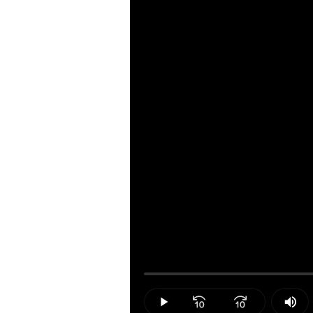
Loaded
:
0.00%
Play
Mut