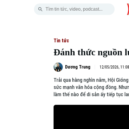
Thứ Sáu
THỜI SỰ
HÀ NỘI
THẾ GIỚI
07 Tháng 08, 2026
Hà Nội
Nhịp sống Hà Nộ
Tin tức
Tin tức
Đánh thức nguồn lự
Chính trị
Người Hà Nội
Quân s
Xã hội
Khoảnh khắc Hà 
Hồ sơ
Dương Trung
12/05/2026, 11:0
Trải qua hàng nghìn năm, Hội Gióng
An ninh trật tự
Ẩm thực
Người V
sức mạnh văn hóa cộng đồng. Nhưng 
làm thế nào để di sản ấy tiếp tục l
Công nghệ
Skip Ad