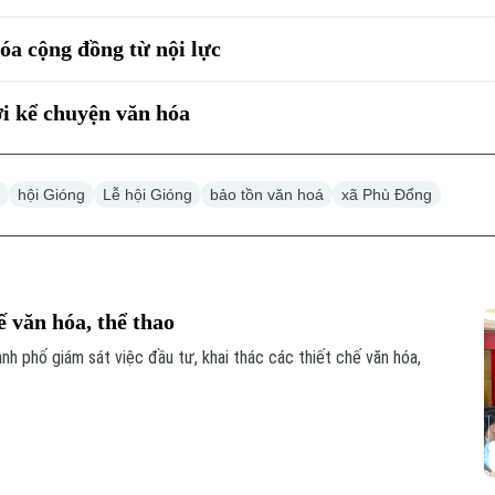
óa cộng đồng từ nội lực
ời kể chuyện văn hóa
á
hội Gióng
Lễ hội Gióng
bảo tồn văn hoá
xã Phù Đổng
ế văn hóa, thể thao
h phố giám sát việc đầu tư, khai thác các thiết chế văn hóa,