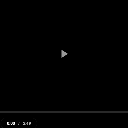
Play
Video
0:00
/
2:49
e