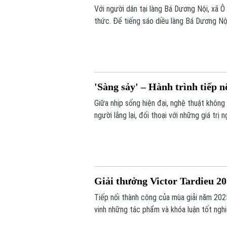
Với người dân tại làng Bá Dương Nội, xã Ô
thức. Để tiếng sáo diều làng Bá Dương Nộ
của Nghệ nhân nhân dân Nguyễn Hữu Kiêm 
Việt Nam tới bạn bè quốc tế.
'Sàng sảy' – Hành trình tiếp 
Giữa nhịp sống hiện đại, nghệ thuật khôn
người lắng lại, đối thoại với những giá tr
Concept thực hiện mang đến một hành trì
được tiếp nối bằng góc nhìn sáng tạo của 
Giải thưởng Victor Tardieu 2
Tiếp nối thành công của mùa giải năm 202
vinh những tác phẩm và khóa luận tốt ngh