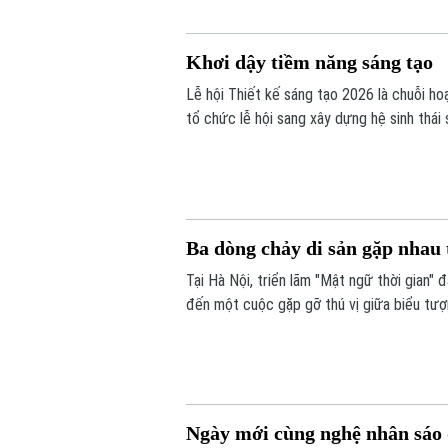
Khơi dậy tiềm năng sáng tạo
Lễ hội Thiết kế sáng tạo 2026 là chuỗi h
tổ chức lễ hội sang xây dựng hệ sinh thái
đến các trải nghiệm đa giác quan và kết n
Ba dòng chảy di sản gặp nhau 
Tại Hà Nội, triển lãm "Mật ngữ thời gian
đến một cuộc gặp gỡ thú vị giữa biểu tượ
thuật Việt Nam là sơn mài và giấy dó.
Ngày mới cùng nghệ nhân sáo 