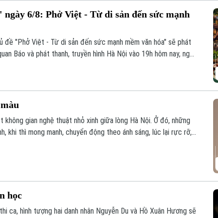
 ngày 6/8: Phở Việt - Từ di sản đến sức mạnh
hủ đề "Phở Việt - Từ di sản đến sức mạnh mềm văn hóa" sẽ phát
quan Báo và phát thanh, truyền hình Hà Nội vào 19h hôm nay, ngày
c màu
t không gian nghệ thuật nhỏ xinh giữa lòng Hà Nội. Ở đó, những
, khi thì mong manh, chuyển động theo ánh sáng, lúc lại rực rỡ,
vì thế trở thành một khúc giao mùa của hội họa.
ăn học
 thi ca, hình tượng hai danh nhân Nguyễn Du và Hồ Xuân Hương sẽ