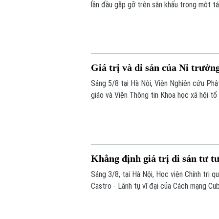
lần đầu gặp gỡ trên sân khấu trong một t
– Hồ Xuân Hương ngoại truyện hứa hẹn ma
học, sân khấu và âm nhạc cùng hòa quyện.
Giá trị và di sản của Ni trưở
Sáng 5/8 tại Hà Nội, Viện Nghiên cứu Phậ
giáo và Viện Thông tin Khoa học xã hội tổ
Cuộc đời, đóng góp và vai trò trong Phật
Khẳng định giá trị di sản tư t
Sáng 3/8, tại Hà Nội, Học viện Chính trị 
Castro - Lãnh tụ vĩ đại của Cách mạng Cub
Nam”.