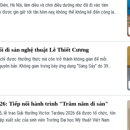
 Diên, Hà Nội, làm diều và chơi diều dường như đã đi vào tâm
i được gìn giữ tới tận hôm nay, không thể không kể đến công lao
- người đã nâng niu cánh diều và đưa nghệ thuật chơi diều của
nối di sản nghệ thuật Lê Thiết Cương
g chỉ được thưởng thức mà còn trở thành không gian để mỗi
ị nguyên bản. Không gian trưng bày ứng dụng "Sàng Sảy" do 39
nh như thế, nơi những tác phẩm của cố họa sĩ Lê Thiết Cương
thế hệ trẻ.
026: Tiếp nối hành trình "Trăm năm di sản"
5, lễ trao Giải thưởng Victor Tardieu 2026 đã được tổ chức, tôn
iệp xuất sắc của sinh viên Trường Đại học Mỹ thuật Việt Nam.