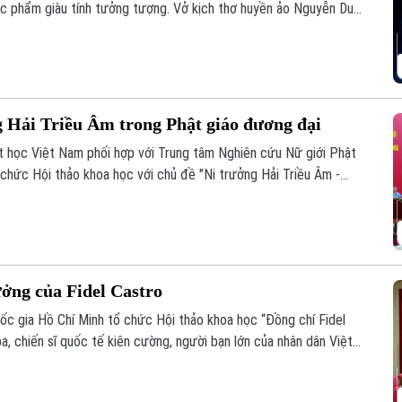
ác phẩm giàu tính tưởng tượng. Vở kịch thơ huyền ảo Nguyễn Du
ng đến cho khán giả một trải nghiệm nghệ thuật mới mẻ, nơi văn
ng Hải Triều Âm trong Phật giáo đương đại
t học Việt Nam phối hợp với Trung tâm Nghiên cứu Nữ giới Phật
 chức Hội thảo khoa học với chủ đề "Ni trưởng Hải Triều Âm -
 giáo Việt Nam đương đại".
ưởng của Fidel Castro
quốc gia Hồ Chí Minh tổ chức Hội thảo khoa học “Đồng chí Fidel
a, chiến sĩ quốc tế kiên cường, người bạn lớn của nhân dân Việt