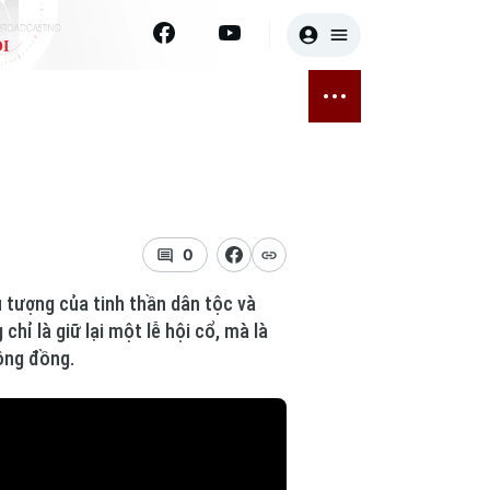
I
E
THỂ THAO
GIẢI TRÍ
ĐÃ PHÁT SÓNG
Bóng đá
Tin tức
ỡng
Quần vợt
Sao
sức khỏe
Golf
Điện ảnh
0
u tượng của tinh thần dân tộc và
Thời trang
ỉ là giữ lại một lễ hội cổ, mà là
cộng đồng.
Âm nhạc