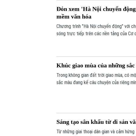
Đón xem 'Hà Nội chuyển động'
mềm văn hóa
Chương trình "Hà Nội chuyển động" với c
sóng trực tiếp trên các nền tảng của Cơ 
6/8.
Khúc giao mùa của những sắ
Trong không gian đất trời giao mùa, có mộ
sắc màu đang kể câu chuyện của riêng mình
vui tươi. Triển lãm "Những lớp thân quen" 
Sáng tạo sân khấu từ di sản v
Từ những giai thoại dân gian và cảm hứng