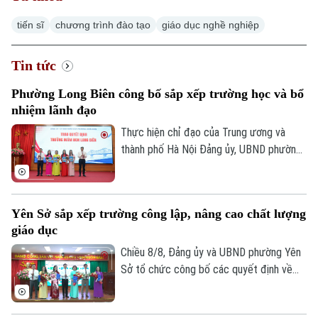
tiến sĩ
chương trình đào tạo
giáo dục nghề nghiệp
Tin tức
Phường Long Biên công bố sắp xếp trường học và bổ
nhiệm lãnh đạo
Thực hiện chỉ đạo của Trung ương và
thành phố Hà Nội Đảng ủy, UBND phường
Long Biên đã tổ chức Hội nghị công bố
các quyết định về việc sắp xếp tổ chức
lại và công tác cán bộ sau sắp xếp các cơ
Yên Sở sắp xếp trường công lập, nâng cao chất lượng
sở giáo dục công lập trên địa bàn.
giáo dục
Chiều 8/8, Đảng ủy và UBND phường Yên
Sở tổ chức công bố các quyết định về
sắp xếp, tổ chức lại các cơ sở giáo dục
công lập và thành lập tổ chức cơ sở Đảng