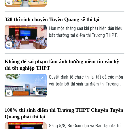
ban hành kế hoạch yêu cầu các bộ, ngành,
địa phương tập trung cao độ chuẩn bị mọi
điều kiện, từ đội ngũ giáo viên, cơ sở vật
328 thí sinh chuyên Tuyên Quang sẽ thi lại
chất đến sách giáo khoa, bảo đảm không
học sinh nào bị bỏ lại phía sau.
Hơn một tháng sau khi phát hiện dấu hiệu
bất thường tại điểm thi Trường THPT
Chuyên Tuyên Quang, Bộ Giáo dục và Đào
tạo đã công bố phương án xử lý.
Không để sai phạm làm ảnh hưởng niềm tin vào kỳ
thi tốt nghiệp THPT
Quyết định tổ chức thi lại tất cả các môn
với toàn bộ thí sinh tại điểm thi Trường
THPT chuyên Tuyên Quang được đưa ra
Liên hệ đường dây nóng (bấm để gọi)
trên cơ sở kết quả điều tra ban đầu của
Tòa soạn
Tòa soạn
Bộ Công an, ý kiến của các cơ quan liên
100% thí sinh điểm thi Trường THPT Chuyên Tuyên
quan và quy chế thi hiện hành, nhằm bảo
0865.116.699 (hotline)
0865.116.699
Quang phải thi lại
đảm sự công bằng, minh bạch của kỳ thi
tốt nghiệp THPT, đồng thời bảo vệ quyền
Sáng 5/8, Bộ Giáo dục và Đào tạo đã tổ