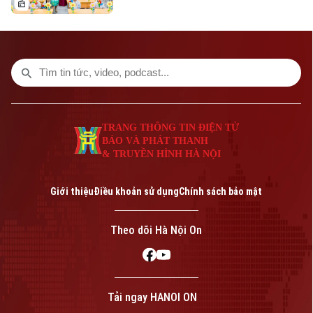
quyền địa phương hai cấp. Cùng với đó,
ngành Giáo dục Thủ đô triển khai nhiều
nhiệm vụ trọng tâm như đổi mới chương
trình, chuyển đổi số, giáo dục STEM, ứng
dụng trí tuệ nhân tạo (AI) và từng bước
đưa tiếng Anh trở thành ngôn ngữ thứ hai
trong trường học.
TRANG THÔNG TIN ĐIỆN TỬ
BÁO VÀ PHÁT THANH
& TRUYỀN HÌNH HÀ NỘI
Giới thiệu
Điều khoản sử dụng
Chính sách bảo mật
Theo dõi Hà Nội On
Tải ngay HANOI ON