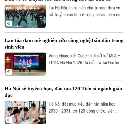
2027.
Tại Hà Nội, thực hiện chủ trương đưa võ
cổ truyền vào học đường, những năm qua,
nhiều trường học tại Thủ đô đã chủ động
lồng ghép môn học này vào giờ thể dục
chính khóa, từ đó nuôi dưỡng đam mê võ
Lan tỏa đam mê nghiên cứu công nghệ bán dẫn trong
thuật từ môi trường học đường, giúp các
sinh viên
Theo dõi Hà Nội On
em học sinh thắp lên tình yêu với những
giá trị truyền thống.
Vòng chung kết Cuộc thi thiết kế MCU–
FPGA Hà Nội 2026 đã diễn ra tại Đại học
Bách khoa Hà Nội. Sự kiện quy tụ những
đội thi xuất sắc nhất đến từ các trường
đại học trên địa bàn Hà Nội, góp phần
Hà Nội sẽ tuyển chọn, đào tạo 120 Tiến sĩ ngành giáo
thúc đẩy tinh thần sáng tạo, nghiên cứu
dục
và ứng dụng công nghệ vi mạch, hệ thống
nhúng trong sinh viên.
Hà Nội đặt mục tiêu đến hết năm học
2030 - 2031, có 120 công chức, viên
chức ngành giáo dục và đào tạo đạt trình
độ Tiến sĩ thuộc các ngành khoa học cơ