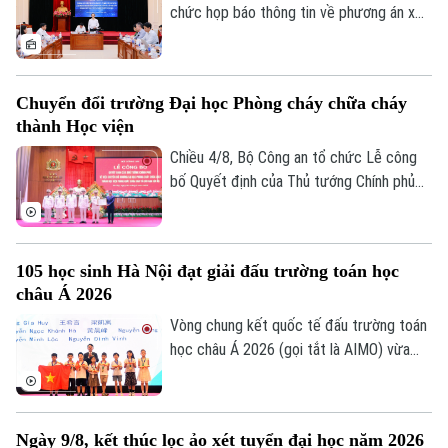
lợi của các thí sinh và giữ vững niềm tin
chức họp báo thông tin về phương án xử
của xã hội đối với kỳ thi.
lý đối với thí sinh tại điểm thi Trường
THPT Chuyên Tuyên Quang trong Kỳ thi
tốt nghiệp THPT năm 2026. Theo đó,
Chuyển đổi trường Đại học Phòng cháy chữa cháy
toàn bộ thí sinh tại điểm thi này sẽ thi lại
thành Học viện
tất cả các môn.
Chiều 4/8, Bộ Công an tổ chức Lễ công
bố Quyết định của Thủ tướng Chính phủ
về việc chuyển đổi Trường Đại học Phòng
cháy chữa cháy thành Học viện Phòng
cháy chữa cháy và Cứu nạn cứu hộ. Tới
105 học sinh Hà Nội đạt giải đấu trường toán học
dự và chỉ đạo buổi lễ Thượng tướng, TS
châu Á 2026
Lê Quốc Hùng, Ủy viên Trung ương Đảng,
Phó Bí thư Đảng ủy Công an Trung ương,
Vòng chung kết quốc tế đấu trường toán
Thứ trưởng Bộ Công an; GS.TS Lê Quân,
học châu Á 2026 (gọi tắt là AIMO) vừa
Thứ trưởng Bộ Giáo dục và Đào tạo.
kết thúc. Hà Nội là đơn vị có số lượng thí
sinh đạt giải nhiều nhất với 105 em. Cuộc
thi là sự kiện thường niên do Báo Tiền
Ngày 9/8, kết thúc lọc ảo xét tuyển đại học năm 2026
phong phối hợp với Đại học Bách Khoa Hà