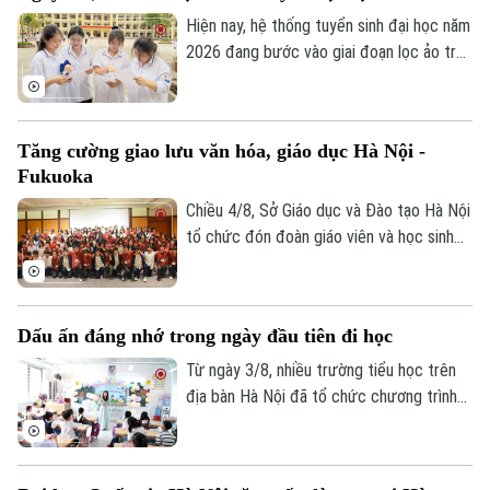
Nội tổ chức.
Hiện nay, hệ thống tuyển sinh đại học năm
2026 đang bước vào giai đoạn lọc ảo trên
phạm vi toàn quốc. Việc lọc ảo được
thực hiện 6 lần theo quy trình và sẽ kết
thúc vào ngày 9/8.
Tăng cường giao lưu văn hóa, giáo dục Hà Nội -
Fukuoka
Chiều 4/8, Sở Giáo dục và Đào tạo Hà Nội
tổ chức đón đoàn giáo viên và học sinh
tỉnh Fukuoka, Nhật Bản đến học tập, tìm
hiểu văn hóa, cuộc sống của người Việt
Nam.
Dấu ấn đáng nhớ trong ngày đầu tiên đi học
Từ ngày 3/8, nhiều trường tiểu học trên
địa bàn Hà Nội đã tổ chức chương trình
đón học sinh lớp 1 trong không khí rộn
ràng, ấm áp. Đây là cột mốc đánh dấu
bước chuyển quan trọng của các em từ