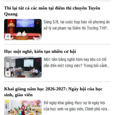
bản, kỹ thuật và công nghệ...
Thi lại tất cả các môn tại điểm thi chuyên Tuyên
Quang
Sáng 5/8, tại cuộc họp báo về phương án
xử lý sai phạm tại Điểm thi Trường THPT
Chuyên Tuyên Quang, Bộ Giáo dục và Đào
tạo quyết định tổ chức thi lại tất cả các
môn đối với toàn bộ thí sinh tại điểm thi
Học một nghề, kiến tạo nhiều cơ hội
này. Thời gian thi lại dự kiến vào ngày 14
và 15/8.
Một tấm bằng nghề hôm nay liệu có chỉ
dẫn đến một công việc? Trong bối cảnh
thị trường lao động liên tục thay đổi, câu
trả lời đang dần khác đi. Điều doanh
nghiệp cần không chỉ là người biết làm
Khai giảng năm học 2026-2027: Ngày hội của học
nghề, mà còn là người có năng lực thích
sinh, giáo viên
ứng, học hỏi và sẵn sàng đảm nhận những
vai trò mới.
Để ngày khai giảng thực sự là ngày hội
của học sinh và giáo viên, Chính phủ vừa