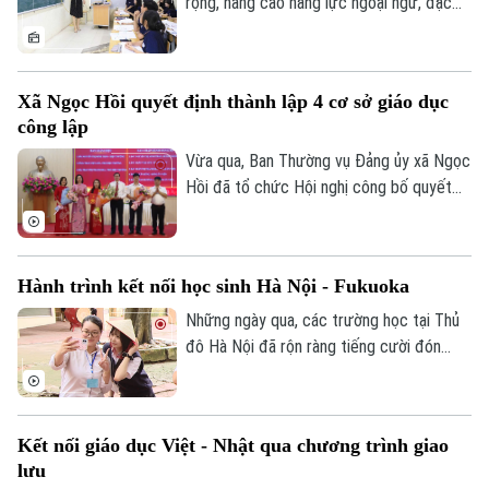
rộng, nâng cao năng lực ngoại ngữ, đặc
Bóng đá
Giải trí
biệt là tiếng Anh, đang trở thành yêu cầu
Tư vấn sức khỏe
Quần vợt
cấp thiết đối với giáo dục Việt Nam.
Tin tức
Đã phát sóng
Xã Ngọc Hồi quyết định thành lập 4 cơ sở giáo dục
Golf
Sao
công lập
Vừa qua, Ban Thường vụ Đảng ủy xã Ngọc
Điện ảnh
Hồi đã tổ chức Hội nghị công bố quyết
định thành lập các cơ sở giáo dục công
Thời trang
lập, thành lập các đảng bộ cơ sở và công
tác cán bộ sau khi sắp xếp, tổ chức lại
Âm nhạc
Hành trình kết nối học sinh Hà Nội - Fukuoka
các trường học thuộc thẩm quyền trên
địa bàn xã.
Những ngày qua, các trường học tại Thủ
đô Hà Nội đã rộn ràng tiếng cười đón
tiếp đoàn học sinh đến từ tỉnh Fukuoka,
Nhật Bản. Một hành trình giao lưu đầy ắp
những trải nghiệm văn hóa độc đáo và
Kết nối giáo dục Việt - Nhật qua chương trình giao
tình bạn xuyên biên giới được mở ra đã
lưu
góp phần bồi đắp cho mối quan hệ hữu