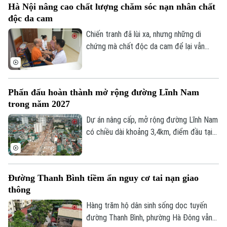
Hà Nội nâng cao chất lượng chăm sóc nạn nhân chất
độc da cam
Chiến tranh đã lùi xa, nhưng những di
chứng mà chất độc da cam để lại vẫn
hiện hữu trong cuộc sống của hàng nghìn
gia đình. Với Hà Nội, nâng cao chất lượng
chăm sóc, điều trị và nuôi dưỡng nạn nhân
Phấn đấu hoàn thành mở rộng đường Lĩnh Nam
chất độc da cam không chỉ là thực hiện
trong năm 2027
chính sách an sinh xã hội, mà còn là sự tri
ân, trách nhiệm đối với những người vẫn
Dự án nâng cấp, mở rộng đường Lĩnh Nam
đang mang trên mình nỗi đau chiến tranh.
có chiều dài khoảng 3,4km, điểm đầu tại
nút giao Tam Trinh, điểm cuối tại nút giao
đê Nguyễn Khoái. Thực hiện chỉ đạo của
thành phố, sau hơn một thập kỷ “án binh
Đường Thanh Bình tiềm ẩn nguy cơ tai nạn giao
bất động”, chủ đầu tư và nhà thầu đang
thông
đẩy nhanh tiến độ, phấn đấu hoàn thành,
đưa tuyến đường vào khai thác trong năm
Hàng trăm hộ dân sinh sống dọc tuyến
2027.
đường Thanh Bình, phường Hà Đông vẫn