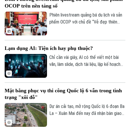
động thể thao.
Tin tức
Đã phát sóng
OCOP trên nền tảng số
Golf
Sao
Phiên livestream quảng bá du lịch và sản
phẩm OCOP với chủ đề “Vẻ đẹp thiên
Điện ảnh
nhiên và không gian văn hóa xứ Đoài”
được UBND xã Đoài Phương tổ chức vào
Thời trang
20 giờ tối nay, ngày 5/8 trên các nền tảng
Lạm dụng AI: Tiện ích hay phụ thuộc?
số của địa phương.
Âm nhạc
Chỉ cần vài giây, AI có thể viết một bài
văn, làm slide, dịch tài liệu, lập kế hoạch
du lịch, thậm chí tư vấn tâm lý hay đưa ra
lời khuyên trong cuộc sống. Thế nhưng,
khi mọi câu hỏi đều dành cho AI, liệu
Mặt bằng phục vụ thi công Quốc lộ 6 vẫn trong tình
chúng ta có đang dần đánh mất khả năng
trạng "xôi đỗ"
tự tư duy? AI giúp con người thông minh
hơn hay đang khiến con người ngày càng
Dự án cải tạo, mở rộng Quốc lộ 6 đoạn Ba
phụ thuộc?
La – Xuân Mai đến nay đã nhận bàn giao
trên 105,3 hecta, đạt hơn 99,5%. Hiện chỉ
còn vướng mắc một số hộ dân thuộc