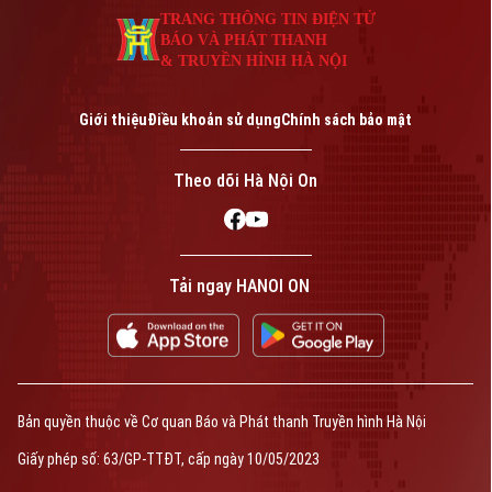
TRANG THÔNG TIN ĐIỆN TỬ
BÁO VÀ PHÁT THANH
& TRUYỀN HÌNH HÀ NỘI
Giới thiệu
Điều khoản sử dụng
Chính sách bảo mật
Theo dõi Hà Nội On
Tải ngay HANOI ON
Bản quyền thuộc về Cơ quan Báo và Phát thanh Truyền hình Hà Nội
Giấy phép số: 63/GP-TTĐT, cấp ngày 10/05/2023