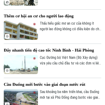
trái quy định, xử lý 242 trường hợp chở
hàng cồng kềnh và 135 trường hợp kéo
theo xe, vật trái quy định. Tổng số tiền xử
Thêm cơ hội an cư cho người lao động
phạt gần 243 triệu đồng, tạm giữ 8
Theo dõi Hà Nội On
phương tiện.
Thấu hiểu giấc mơ an cư của không ít
người lao động không có điều kiện do chi
phí sinh hoạt đắt đỏ, thời gian qua, các
cấp chính quyền, tổ chức công đoàn và
doanh nghiệp đã triển khai nhiều chính
Đẩy nhanh tiến độ cao tốc Ninh Bình - Hải Phòng
sách, chương trình hỗ trợ về nhà ở, góp
phần từng bước hiện thực hóa ước mơ an
Cục Đường bộ Việt Nam (Bộ Xây dựng)
cư của người lao động.
vừa yêu cầu chủ đầu tư và các đơn vị liên
quan đẩy nhanh tiến độ dự án cao tốc
Ninh Bình - Hải Phòng đoạn qua tỉnh Ninh
Bình, đồng thời chủ động tìm nguồn vật
Cầu Đuống mới bước vào giai đoạn nước rút
liệu thay thế nhằm tránh nguy cơ chậm
tiến độ trong giai đoạn nước rút.
Sau khoảng ba năm triển khai, cầu Đuống
mới tại xã Phù Đổng đang bước vào giai
đoạn thi công quyết định khi nhịp chính