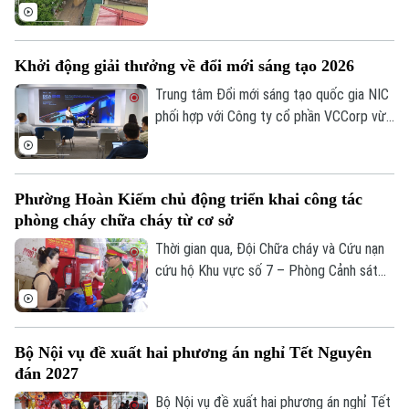
đang phải chịu đựng cảnh ô nhiễm môi
trường và mất an toàn giao thông.
Nguyên nhân là bởi việc thi công dang dở
Khởi động giải thưởng về đổi mới sáng tạo 2026
tuyến cống nhánh thuộc gói thầu số 4 của
dự án xây dựng hệ thống xử lý nước thải
Trung tâm Đổi mới sáng tạo quốc gia NIC
Yên Xá. Nhiều hạng mục chưa đảm bảo an
phối hợp với Công ty cổ phần VCCorp vừa
toàn.
tổ chức họp báo công bố giải thưởng
Better Choice Awards 2026. Đây là giải
thưởng thường niên được tổ chức từ
Phường Hoàn Kiếm chủ động triển khai công tác
năm 2022 nhằm tôn vinh, khuyến khích, cổ
Chuyên mục
phòng cháy chữa cháy từ cơ sở
vũ những giá trị đổi mới sáng tạo áp dụng
trong đời sống thực phục vụ người tiêu
Thời gian qua, Đội Chữa cháy và Cứu nạn
Thời sự
dùng.
cứu hộ Khu vực số 7 – Phòng Cảnh sát
PCCC&CNCH – Công an thành phố Hà Nội
Hà Nội
Hà Nội
cùng Công an phường Hoàn Kiếm đã chủ
động triển khai nhiều giải pháp tăng
Chính trị
Bộ Nội vụ đề xuất hai phương án nghỉ Tết Nguyên
Nhịp sống Hà Nội
cường công tác phòng cháy, chữa cháy
Thế giới
đán 2027
và cứu nạn, cứu hộ (PCCC&CNCH) tại cơ
Xã hội
Người Hà Nội
sở.
Bộ Nội vụ đề xuất hai phương án nghỉ Tết
Tin tức