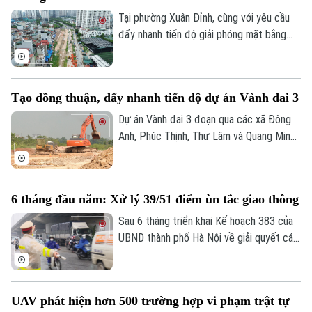
cùng đông đảo doanh nghiệp trên địa bàn.
Tại phường Xuân Đỉnh, cùng với yêu cầu
đẩy nhanh tiến độ giải phóng mặt bằng
tuyến đường số 5 kết nối Khu đô thị mới
Tây Hồ Tây, chính quyền địa phương luôn
đặt việc bảo đảm quyền và lợi ích hợp
Tạo đồng thuận, đẩy nhanh tiến độ dự án Vành đai 3
pháp của người dân lên hàng đầu, tạo sự
đồng thuận để dự án được triển khai
Dự án Vành đai 3 đoạn qua các xã Đông
đúng tiến độ.
Anh, Phúc Thịnh, Thư Lâm và Quang Minh
Liên hệ đường dây nóng (bấm để gọi)
đóng vai trò quan trọng trong việc tạo
Tòa soạn
Tòa soạn
động lực phát triển phía Bắc Hà Nội.
Đáng chú ý, thành phố vừa quyết định rút
0865.116.699 (hotline)
0865.116.699
6 tháng đầu năm: Xử lý 39/51 điểm ùn tắc giao thông
ngắn thời gian hoàn thành từ năm 2028
xuống quý III/2027. Hiện tại, xã Phúc
Sau 6 tháng triển khai Kế hoạch 383 của
Thịnh đang tập trung mọi nguồn lực để
UBND thành phố Hà Nội về giải quyết các
đẩy nhanh tiến độ, đồng thời cam kết bảo
điểm nghẽn và ùn tắc giao thông, nhiều
vệ tối đa quyền lợi người dân bị ảnh
chỉ tiêu quan trọng đã đạt kết quả tích
hưởng.
cực. Công tác tổ chức giao thông, ứng
UAV phát hiện hơn 500 trường hợp vi phạm trật tự
dụng công nghệ, xử lý vi phạm và điều