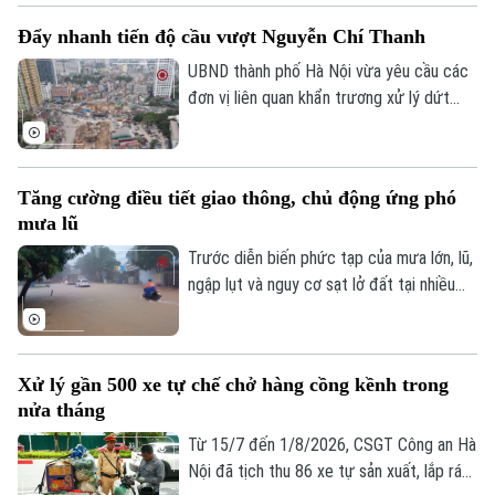
phường Yên Nghĩa và xã Xuân Mai.
Đẩy nhanh tiến độ cầu vượt Nguyễn Chí Thanh
UBND thành phố Hà Nội vừa yêu cầu các
đơn vị liên quan khẩn trương xử lý dứt
điểm vướng mắc về mặt bằng, tăng
cường phối hợp thi công cầu vượt nút
giao Nguyễn Chí Thanh thuộc dự án
Tăng cường điều tiết giao thông, chủ động ứng phó
đường Vành đai 1, đoạn Hoàng Cầu - Voi
mưa lũ
Phục, để phấn đấu hoàn thành và thông
xe công trình trước ngày 31/12/2026.
Trước diễn biến phức tạp của mưa lớn, lũ,
ngập lụt và nguy cơ sạt lở đất tại nhiều
địa phương, Bộ Xây dựng vừa yêu cầu
các đơn vị trong ngành giao thông tăng
cường điều tiết giao thông, chủ động
Xử lý gần 500 xe tự chế chở hàng cồng kềnh trong
triển khai các phương án ứng phó nhằm
nửa tháng
bảo đảm an toàn cho người dân và
phương tiện.
Từ 15/7 đến 1/8/2026, CSGT Công an Hà
Nội đã tịch thu 86 xe tự sản xuất, lắp ráp