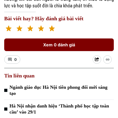
lực và học tập suốt đời là chìa khóa phát triển.
Chuyên mục
Bài viết hay? Hãy đánh giá bài viết
Thời sự
Hà Nội
Hà Nội
Xem 0 đánh giá
Chính trị
Nhịp sống Hà Nội
Thế giới
Xã hội
0
Người Hà Nội
Tin tức
Kinh tế
An ninh trật tự
Khoảnh khắc Hà Nội
Tin liên quan
Quân sự
Tin tức
Nhà đất
Công nghệ
Ẩm thực
Ngành giáo dục Hà Nội tiên phong đổi mới sáng
Hồ sơ
Cafe sáng
tạo
Tin tức
Tàu và Xe
Người Việt 4 phương
Tài chính Ngân hàng
Hà Nội nhận danh hiệu ‘Thành phố học tập toàn
Đầu tư
Ô tô
Giáo dục
cầu’ vào 29/1
Doanh nghiệp