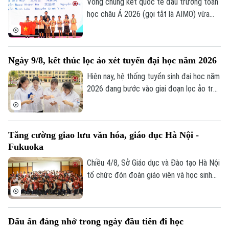
Phó Bí thư Đảng ủy Công an Trung ương,
Vòng chung kết quốc tế đấu trường toán
Thứ trưởng Bộ Công an; GS.TS Lê Quân,
học châu Á 2026 (gọi tắt là AIMO) vừa
Thứ trưởng Bộ Giáo dục và Đào tạo.
kết thúc. Hà Nội là đơn vị có số lượng thí
sinh đạt giải nhiều nhất với 105 em. Cuộc
thi là sự kiện thường niên do Báo Tiền
Ngày 9/8, kết thúc lọc ảo xét tuyển đại học năm 2026
phong phối hợp với Đại học Bách Khoa Hà
Nội tổ chức.
Hiện nay, hệ thống tuyển sinh đại học năm
2026 đang bước vào giai đoạn lọc ảo trên
phạm vi toàn quốc. Việc lọc ảo được
thực hiện 6 lần theo quy trình và sẽ kết
thúc vào ngày 9/8.
Tăng cường giao lưu văn hóa, giáo dục Hà Nội -
Fukuoka
Chiều 4/8, Sở Giáo dục và Đào tạo Hà Nội
tổ chức đón đoàn giáo viên và học sinh
tỉnh Fukuoka, Nhật Bản đến học tập, tìm
hiểu văn hóa, cuộc sống của người Việt
Nam.
Dấu ấn đáng nhớ trong ngày đầu tiên đi học