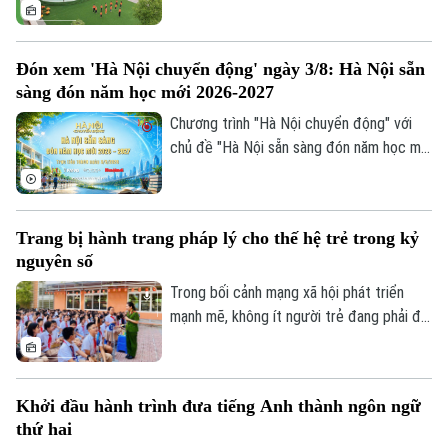
trường học được nâng cấp, xây mới đồng
bộ trước khai giảng. Việc chủ động chuẩn
bị hạ tầng trường lớp được kỳ vọng sẽ
Đón xem 'Hà Nội chuyển động' ngày 3/8: Hà Nội sẵn
giải tỏa sức ép cho các phụ huynh, đồng
sàng đón năm học mới 2026-2027
thời tạo đà bứt phá cho năm học mới.
Chương trình "Hà Nội chuyển động" với
chủ đề "Hà Nội sẵn sàng đón năm học mới
2026-2027" sẽ phát sóng trực tiếp trên
các nền tảng của Cơ quan Báo và phát
thanh, truyền hình Hà Nội vào 19h hôm
Trang bị hành trang pháp lý cho thế hệ trẻ trong kỷ
nay, ngày 3/8.
nguyên số
Trong bối cảnh mạng xã hội phát triển
mạnh mẽ, không ít người trẻ đang phải đối
mặt với những cám dỗ, áp lực và những
"cái bẫy pháp lý" mà đôi khi chính các em
không nhận ra. Điều đó đặt ra yêu cầu cấp
Khởi đầu hành trình đưa tiếng Anh thành ngôn ngữ
thiết phải trang bị cho thanh thiếu niên
thứ hai
không chỉ kiến thức pháp luật mà còn kỹ