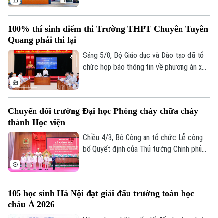
trên cơ sở kết quả điều tra ban đầu của
Bộ Công an, ý kiến của các cơ quan liên
100% thí sinh điểm thi Trường THPT Chuyên Tuyên
quan và quy chế thi hiện hành, nhằm bảo
Quang phải thi lại
đảm sự công bằng, minh bạch của kỳ thi
tốt nghiệp THPT, đồng thời bảo vệ quyền
Sáng 5/8, Bộ Giáo dục và Đào tạo đã tổ
lợi của các thí sinh và giữ vững niềm tin
chức họp báo thông tin về phương án xử
của xã hội đối với kỳ thi.
lý đối với thí sinh tại điểm thi Trường
THPT Chuyên Tuyên Quang trong Kỳ thi
tốt nghiệp THPT năm 2026. Theo đó,
Chuyển đổi trường Đại học Phòng cháy chữa cháy
Theo dõi Hà Nội On
toàn bộ thí sinh tại điểm thi này sẽ thi lại
thành Học viện
tất cả các môn.
Chiều 4/8, Bộ Công an tổ chức Lễ công
bố Quyết định của Thủ tướng Chính phủ
về việc chuyển đổi Trường Đại học Phòng
cháy chữa cháy thành Học viện Phòng
cháy chữa cháy và Cứu nạn cứu hộ. Tới
105 học sinh Hà Nội đạt giải đấu trường toán học
dự và chỉ đạo buổi lễ Thượng tướng, TS
châu Á 2026
Lê Quốc Hùng, Ủy viên Trung ương Đảng,