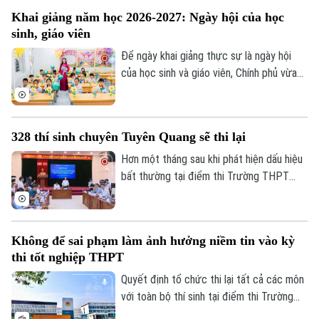
nghiệp cần không chỉ là người biết làm
Khai giảng năm học 2026-2027: Ngày hội của học
nghề, mà còn là người có năng lực thích
sinh, giáo viên
ứng, học hỏi và sẵn sàng đảm nhận những
vai trò mới.
Để ngày khai giảng thực sự là ngày hội
của học sinh và giáo viên, Chính phủ vừa
ban hành kế hoạch yêu cầu các bộ, ngành,
địa phương tập trung cao độ chuẩn bị mọi
điều kiện, từ đội ngũ giáo viên, cơ sở vật
328 thí sinh chuyên Tuyên Quang sẽ thi lại
chất đến sách giáo khoa, bảo đảm không
học sinh nào bị bỏ lại phía sau.
Hơn một tháng sau khi phát hiện dấu hiệu
bất thường tại điểm thi Trường THPT
Chuyên Tuyên Quang, Bộ Giáo dục và Đào
tạo đã công bố phương án xử lý.
Không để sai phạm làm ảnh hưởng niềm tin vào kỳ
thi tốt nghiệp THPT
Quyết định tổ chức thi lại tất cả các môn
với toàn bộ thí sinh tại điểm thi Trường
THPT chuyên Tuyên Quang được đưa ra