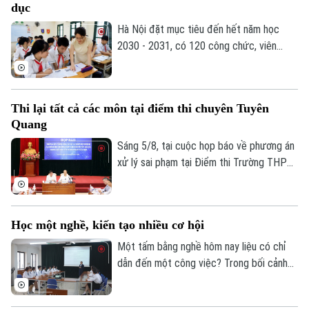
dục
và ứng dụng công nghệ vi mạch, hệ thống
nhúng trong sinh viên.
Hà Nội đặt mục tiêu đến hết năm học
2030 - 2031, có 120 công chức, viên
chức ngành giáo dục và đào tạo đạt trình
độ Tiến sĩ thuộc các ngành khoa học cơ
bản, kỹ thuật và công nghệ...
Thi lại tất cả các môn tại điểm thi chuyên Tuyên
Quang
Sáng 5/8, tại cuộc họp báo về phương án
xử lý sai phạm tại Điểm thi Trường THPT
Chuyên Tuyên Quang, Bộ Giáo dục và Đào
tạo quyết định tổ chức thi lại tất cả các
môn đối với toàn bộ thí sinh tại điểm thi
Học một nghề, kiến tạo nhiều cơ hội
này. Thời gian thi lại dự kiến vào ngày 14
và 15/8.
Một tấm bằng nghề hôm nay liệu có chỉ
dẫn đến một công việc? Trong bối cảnh
thị trường lao động liên tục thay đổi, câu
trả lời đang dần khác đi. Điều doanh