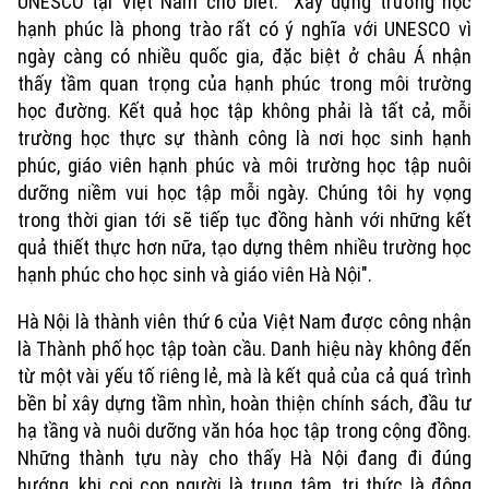
UNESCO tại Việt Nam cho biết: "Xây dựng trường học
hạnh phúc là phong trào rất có ý nghĩa với UNESCO vì
ngày càng có nhiều quốc gia, đặc biệt ở châu Á nhận
thấy tầm quan trọng của hạnh phúc trong môi trường
học đường. Kết quả học tập không phải là tất cả, mỗi
trường học thực sự thành công là nơi học sinh hạnh
phúc, giáo viên hạnh phúc và môi trường học tập nuôi
dưỡng niềm vui học tập mỗi ngày. Chúng tôi hy vọng
trong thời gian tới sẽ tiếp tục đồng hành với những kết
quả thiết thực hơn nữa, tạo dựng thêm nhiều trường học
hạnh phúc cho học sinh và giáo viên Hà Nội".
Hà Nội là thành viên thứ 6 của Việt Nam được công nhận
là Thành phố học tập toàn cầu. Danh hiệu này không đến
từ một vài yếu tố riêng lẻ, mà là kết quả của cả quá trình
bền bỉ xây dựng tầm nhìn, hoàn thiện chính sách, đầu tư
hạ tầng và nuôi dưỡng văn hóa học tập trong cộng đồng.
Những thành tựu này cho thấy Hà Nội đang đi đúng
hướng, khi coi con người là trung tâm, tri thức là động