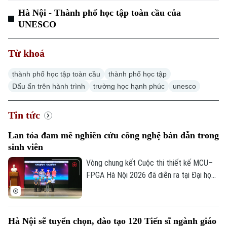
Căn hộ
Tàu
Hà Nội - Thành phố học tập toàn cầu của
Tin tức
Văn hóa
UNESCO
Đất đai
Xe máy
Tuyển sinh
Tin tức
Sức khỏe
Kinh nghiệm
Từ khoá
Thị trường
Hướng nghiệp
Làng nghề
Y tế
Thể thao
thành phố học tập toàn cầu
thành phố học tập
Đánh giá
Dấu ấn trên hành trình
trường học hạnh phúc
unesco
Di tích
Dinh dưỡng
Bóng đá
Giải trí
Tin tức
Tư vấn sức khỏe
Quần vợt
Tin tức
Đã phát sóng
Lan tỏa đam mê nghiên cứu công nghệ bán dẫn trong
sinh viên
Golf
Sao
Vòng chung kết Cuộc thi thiết kế MCU–
FPGA Hà Nội 2026 đã diễn ra tại Đại học
Điện ảnh
Bách khoa Hà Nội. Sự kiện quy tụ những
Thời trang
đội thi xuất sắc nhất đến từ các trường
đại học trên địa bàn Hà Nội, góp phần
Hà Nội sẽ tuyển chọn, đào tạo 120 Tiến sĩ ngành giáo
Âm nhạc
thúc đẩy tinh thần sáng tạo, nghiên cứu