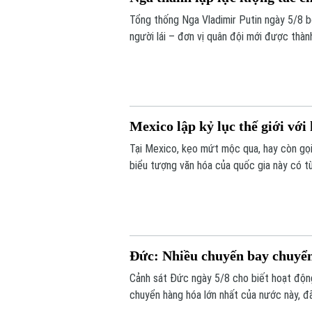
Tổng thống Nga Vladimir Putin ngày 5/8 
người lái – đơn vị quân đội mới được thà
không người lái (UAV).
Mexico lập kỷ lục thế giới vớ
Tại Mexico, kẹo mứt mộc qua, hay còn gọi 
biểu tượng văn hóa của quốc gia này có từ
Mexico đã thu hút sự chú ý của cộng đồng 
kẹo mộc qua lớn nhất từ trước đến nay.
Đức: Nhiều chuyến bay chuyển 
Cảnh sát Đức ngày 5/8 cho biết hoạt động
chuyển hàng hóa lớn nhất của nước này, đ
xuất hiện gần khu vực sân bay và đường b