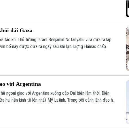
 khỏi dải Gaza
ào bế tắc khi Thủ tướng Israel Benjamin Netanyahu vừa đưa ra lập
uyên bố này được đưa ra ngay sau khi lực lượng Hamas chấp
g Hòa bình quốc tế đề xuất, cho thấy sự chia rẽ sâu sắc về trình tự
ên.
iao với Argentina
 hệ ngoại giao với Argentina xuống cấp Đại biện lâm thời. Diễn
a hai nền kinh tế lớn nhất Mỹ Latinh. Trong bối cảnh lãnh đạo hai
song phương nào kể từ khi Tổng thống Argentina Javier Milei