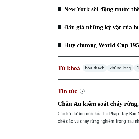
New York sôi động trước t
Đấu giá những kỷ vật của 
Huy chương World Cup 1958 
Từ khoá
hóa thạch
khủng long
Đ
Tin tức
Châu Âu kiểm soát cháy rừng, 
Các lực lượng cứu hỏa tại Pháp, Tây Ban
chế các vụ cháy rừng nghiêm trọng sau nhi
rừng bị thiêu rụi mà còn là thiệt hại lớn đ
khu vực bị ảnh hưởng nặng nề ước tính lên 