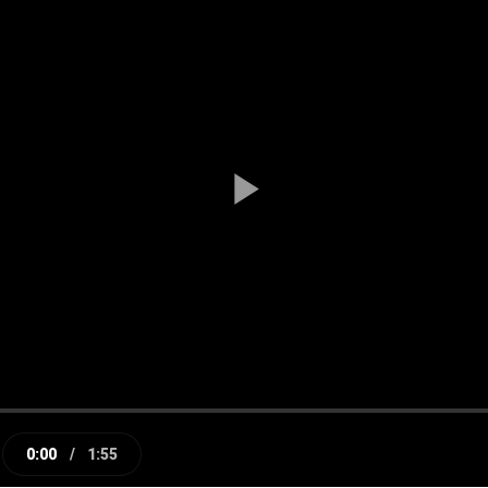
Play
Video
0:00
/
1:55
e
Current
Duration