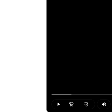
Loaded
:
8.54%
Play
Mut