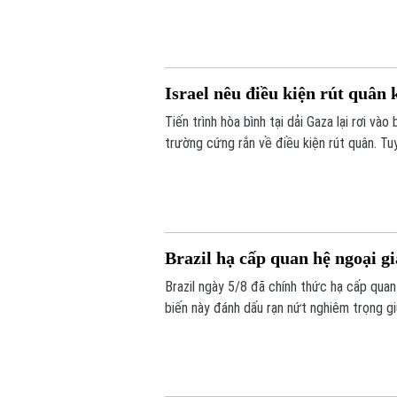
Israel nêu điều kiện rút quân
Tiến trình hòa bình tại dải Gaza lại rơi v
trường cứng rắn về điều kiện rút quân. T
thuận lộ trình giải giáp vũ khí do Hội đồn
thực thi thỏa thuận ngừng bắn giữa các b
Brazil hạ cấp quan hệ ngoại g
Brazil ngày 5/8 đã chính thức hạ cấp quan
biến này đánh dấu rạn nứt nghiêm trọng giữ
nước chưa từng tổ chức bất kỳ cuộc gặp 
nhậm chức hồi cuối năm 2023.