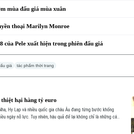
hềm mùa đấu giá mùa xuân
huyền thoại Marilyn Monroe
của Pele xuất hiện trong phiên đấu giá
ấu giá
tác phẩm thời trang
thiệt hại hàng tỷ euro
 Nha, Hy Lạp và nhiều quốc gia châu Âu đang từng bước khống
ều ngày nỗ lực. Tuy nhiên, hậu quả để lại không chỉ là những cánh
ối với sản xuất, du lịch và đời sống người dân. Tổn thất tại một số
tới 3,1 tỷ euro.