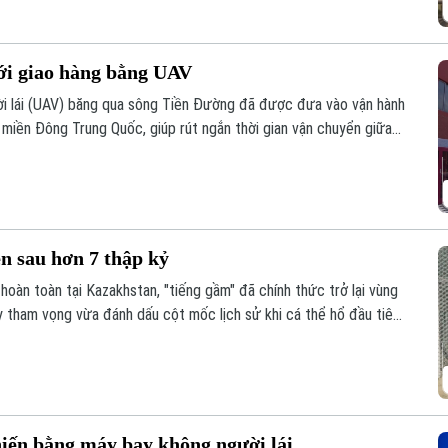
i giao hàng bằng UAV
i lái (UAV) băng qua sông Tiền Đường đã được đưa vào vận hành
, miền Đông Trung Quốc, giúp rút ngắn thời gian vận chuyển giữa
n sau hơn 7 thập kỷ
hoàn toàn tại Kazakhstan, "tiếng gầm" đã chính thức trở lại vùng
y tham vọng vừa đánh dấu cột mốc lịch sử khi cá thể hổ đầu tiên
ho nỗ lực hồi sinh hệ sinh thái tại khu vực phía Nam hồ
hiến bằng máy bay không người lái