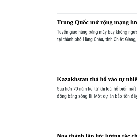
Trung Quốc mở rộng mạng lướ
Tuyến giao hàng bằng máy bay không ngườ
tại thành phố Hàng Châu, tỉnh Chiết Giang
hai bờ sông xuống còn khoảng 13 phút.
Kazakhstan thả hổ vào tự nhiê
Sau hơn 70 năm kể từ khi loài hổ biến mất 
đồng bằng sông Ili. Một dự án bảo tồn đầ
được trả về môi trường hoang dã, mở đầu c
Balkhash.
Nga thành lập lực lượng tác c