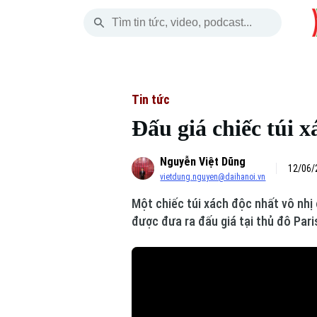
Thứ Năm
THỜI SỰ
HÀ NỘI
THẾ GIỚI
06 Tháng 08, 2026
Hà Nội
Nhịp sống Hà Nộ
Tin tức
Tin tức
Đấu giá chiếc túi 
Chính trị
Người Hà Nội
Quân s
Nguyễn Việt Dũng
Xã hội
Khoảnh khắc Hà 
Hồ sơ
12/06/
vietdung.nguyen@daihanoi.vn
An ninh trật tự
Ẩm thực
Người V
Một chiếc túi xách độc nhất vô nhị
được đưa ra đấu giá tại thủ đô Pari
Công nghệ
Skip Ad