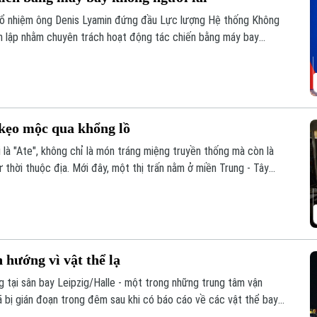
bổ nhiệm ông Denis Lyamin đứng đầu Lực lượng Hệ thống Không
nh lập nhằm chuyên trách hoạt động tác chiến bằng máy bay
i kẹo mộc qua khổng lồ
là "Ate", không chỉ là món tráng miệng truyền thống mà còn là
 thời thuộc địa. Mới đây, một thị trấn nằm ở miền Trung - Tây
quốc tế khi chính thức phá vỡ kỷ lục Guinness thế giới về khối
hướng vì vật thể lạ
 tại sân bay Leipzig/Halle - một trong những trung tâm vận
ã bị gián đoạn trong đêm sau khi có báo cáo về các vật thể bay
ăng.