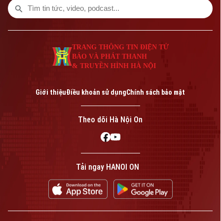
hướng sửa đổi Luật Đất đai và các luật
có liên quan (Kế hoạch số 07-KH/TW,
ngày 28/7/2026).
TRANG THÔNG TIN ĐIỆN TỬ
BÁO VÀ PHÁT THANH
& TRUYỀN HÌNH HÀ NỘI
Giới thiệu
Điều khoản sử dụng
Chính sách bảo mật
Theo dõi Hà Nội On
Tải ngay HANOI ON