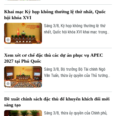
viện Chính trị quốc gia Hồ Chí Minh trang
trọng tổ chức Hội thảo khoa học cấp Bộ
Khai mạc Kỳ họp không thường lệ thứ nhất, Quốc
với chủ đề “Đồng chí Fidel Castro - Lãnh
hội khóa XVI
tụ vĩ đại của cách mạng Cuba, chiến sĩ
quốc tế kiên cường, người bạn lớn của
Sáng 3/8, Kỳ họp không thường lệ thứ
nhân dân Việt Nam”.
nhất, Quốc hội khóa XVI khai mạc trọng
thể tại Hội trường Diên Hồng, Nhà Quốc
hội, Thủ đô Hà Nội dưới sự chủ trì của
Chủ tịch Quốc hội Trần Thanh Mẫn. Kỳ họp
Xem xét cơ chế đặc thù các dự án phục vụ APEC
sẽ diễn ra trong khoảng 17 ngày, từ ngày
2027 tại Phú Quốc
3-24/8/2026 (không kể ngày nghỉ).
Sáng 3/8, Bộ trưởng Bộ Tài chính Ngô
Văn Tuấn, thừa ủy quyền của Thủ tướng
Chính phủ trình bày Tờ trình về dự thảo
Nghị quyết của Quốc hội quy định cơ chế,
chính sách đặc thù để tháo gỡ khó khăn,
Đề xuất chính sách đặc thù để khuyến khích đổi mới
vướng mắc trong việc thực hiện các dự
sáng tạo
án, công trình phục vụ Hội nghị cấp cao
APEC 2027 tại Đặc khu Phú Quốc, tỉnh An
Sáng 3/8, thừa ủy quyền của Chính phủ,