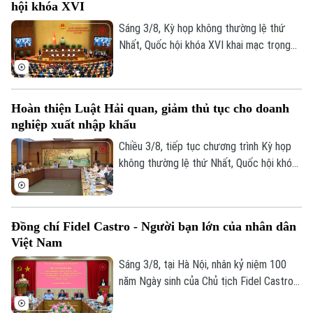
hội khóa XVI
điều của 9 luật về quân sự, quốc phòng.
Sáng 3/8, Kỳ họp không thường lệ thứ
Nhất, Quốc hội khóa XVI khai mạc trọng
thể tại Hội trường Diên Hồng, Nhà Quốc
hội, Thủ đô Hà Nội dưới sự chủ trì của
Chủ tịch Quốc hội Trần Thanh Mẫn. Tham
Hoàn thiện Luật Hải quan, giảm thủ tục cho doanh
dự phiên khai mạc có Tổng Bí thư, Chủ
nghiệp xuất nhập khẩu
tịch nước Tô Lâm, Thủ tướng Chính phủ
Lê Minh Hưng, Thường trực Ban Bí thư
Chiều 3/8, tiếp tục chương trình Kỳ họp
Trần Cẩm Tú, Chủ tịch Ủy ban Trung ương
không thường lệ thứ Nhất, Quốc hội khóa
MTTQ Việt Nam Bùi Thị Minh Hoài.
XVI, các đại biểu Quốc hội đã thảo luận
Liên hệ đường dây nóng (bấm để gọi)
tại tổ về Dự án Luật sửa đổi, bổ sung một
Tòa soạn
Tòa soạn
số điều của Luật Hải quan.
Đồng chí Fidel Castro - Người bạn lớn của nhân dân
0865.116.699 (hotline)
0865.116.699
Việt Nam
Sáng 3/8, tại Hà Nội, nhân kỷ niệm 100
năm Ngày sinh của Chủ tịch Fidel Castro
Ruz (13/08/1926 - 13/08/2026), Học