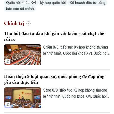
Quốc hội khóa XVI
kỳ họp quốc hội
Kế hoạch đầu tư công
báo cáo tài chính
Chính trị
Thu hút đầu tư dầu khí gắn với kiểm soát chặt chẽ
rủi ro
Xu hướng
Chiều 8/8, tiếp tục Kỳ họp không thường
lệ thứ Nhất, Quốc hội khóa XVI, Quốc hội
thảo luận tại hội trường về Dự án Luật
Dầu khí (sửa đổi). Nhiều đại biểu cho rằng
việc sửa luật cần tạo cơ chế đủ hấp dẫn
Hoàn thiện 9 luật quân sự, quốc phòng để đáp ứng
để thu hút đầu tư vào những khu vực có
yêu cầu thực tiễn
điều kiện khai thác khó khăn, đồng thời
tăng phân cấp, phân quyền cho Tập đoàn
Sáng 8/8, tiếp tục Kỳ họp không thường
Công nghiệp Năng lượng Quốc gia Việt
lệ thứ nhất, Quốc hội khóa XVI, Quốc hội
Nam.
họp phiên toàn thể tại hội trường, thảo
luận về Dự án Luật sửa đổi, bổ sung một