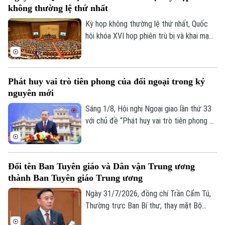
không thường lệ thứ nhất
giao Lê Hoài Trung chủ trì hội nghị. Tham
dự về phía lãnh đạo thành phố Hà Nội có
Kỳ họp không thường lệ thứ nhất, Quốc
Ủy viên Ban Thường vụ Thành ủy, Phó Chủ
hội khóa XVI họp phiên trù bị và khai mạc
tịch UBND thành phố Đỗ Anh Tuấn.
sáng 3/8, dự kiến bế mạc ngày 24/8 (dự
phòng ngày 25/8/2026).
Phát huy vai trò tiên phong của đối ngoại trong kỷ
nguyên mới
Sáng 1/8, Hội nghị Ngoại giao lần thứ 33
với chủ đề “Phát huy vai trò tiên phong và
thực hiện nhiệm vụ trọng yếu, thường
xuyên của đối ngoại Việt Nam trong kỷ
nguyên mới” chính thức khai mạc.Tổng Bí
Đổi tên Ban Tuyên giáo và Dân vận Trung ương
thư, Chủ tịch nước Tô Lâm đến dự và
thành Ban Tuyên giáo Trung ương
phát biểu chỉ đạo Hội nghị.
Ngày 31/7/2026, đồng chí Trần Cẩm Tú,
Thường trực Ban Bí thư, thay mặt Bộ
Bản quyền thuộc về Cơ quan Báo và Phát thanh Truyền hình Hà Nội Giấy
Chính trị đã ký ban hành Quyết định số
phép số: Số 63/GP-TTDT, cấp ngày 10/05/2023