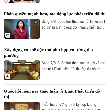
đến kinh tế nhà nước, kinh tế tư nhân và
ứng dụng khoa học, công nghệ, đổi mới
Phân quyền mạnh hơn, tạo động lực phát triển đô thị
sáng tạo, chuyển đổi số, các đại biểu tập
trung làm rõ trách nhiệm của người đứng
Sáng 7/8, Quốc hội thảo luận ở Tổ về một
đầu và cơ chế loại trừ trách nhiệm hình sự
số dự án luật, trong đó nhiều ý kiến tập
trong những trường hợp phát sinh rủi ro
trung vào Dự án Luật Phát triển đô thị.
khách quan.
Một trong những điểm nhận được nhiều
sự đồng tình trong dự án Luật Phát triển
Xây dựng cơ chế đặc thù phù hợp với từng địa
đô thị là cách tiếp cận mới: thay vì chờ
phương
Trung ương tháo gỡ từng vướng mắc, dự
thảo luật mở rộng quyền chủ động cho
Sáng 7/8, Quốc hội thảo luận tại tổ về dự
địa phương, đi cùng trách nhiệm giải trình.
án Luật Phát triển đô thị. Đại đa số các ý
kiến đánh giá cao dự án có sự đổi mới tư
duy làm luật mạnh mẽ. Tuy nhiên, đại biểu
cho rằng việc xây dựng cơ chế đặc thù
Quốc hội hôm nay thảo luận về Luật Phát triển đô
phải căn cứ vào tình hình, đặc điểm của
thị
mỗi địa phương.
Tiếp tục chương trình kỳ họp không