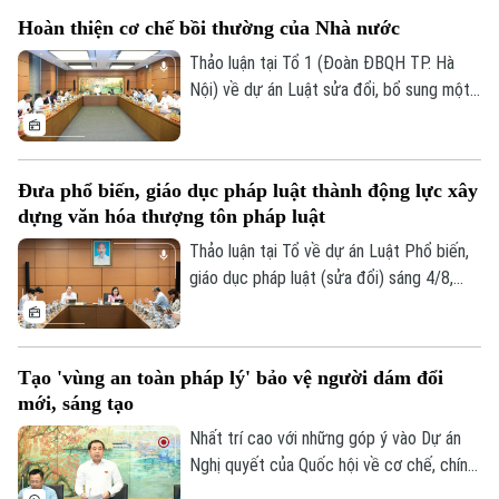
Hoàn thiện cơ chế bồi thường của Nhà nước
Thảo luận tại Tổ 1 (Đoàn ĐBQH TP. Hà
Nội) về dự án Luật sửa đổi, bổ sung một
số điều của Luật Trách nhiệm bồi thường
Theo dõi Hà Nội On
của Nhà nước, các đại biểu đề nghị tiếp
tục rà soát, hoàn thiện các nhóm chính
Đưa phổ biến, giáo dục pháp luật thành động lực xây
sách, bảo đảm thống nhất với hệ thống
dựng văn hóa thượng tôn pháp luật
pháp luật, xác định rõ phạm vi trách nhiệm
bồi thường của Nhà nước và xây dựng cơ
Thảo luận tại Tổ về dự án Luật Phổ biến,
chế tài chính khả thi, bảo đảm chi trả kịp
giáo dục pháp luật (sửa đổi) sáng 4/8,
thời, đúng quy định.
các đại biểu cho rằng cần đưa công tác
phổ biến, giáo dục pháp luật không còn
mang tính hình thức, lối mòn mà thật sự
Tạo 'vùng an toàn pháp lý' bảo vệ người dám đổi
trở thành động lực xây dựng văn hóa
mới, sáng tạo
thượng tôn pháp luật.
Nhất trí cao với những góp ý vào Dự án
Nghị quyết của Quốc hội về cơ chế, chính
sách đặc thù để xử lý vi phạm pháp luật