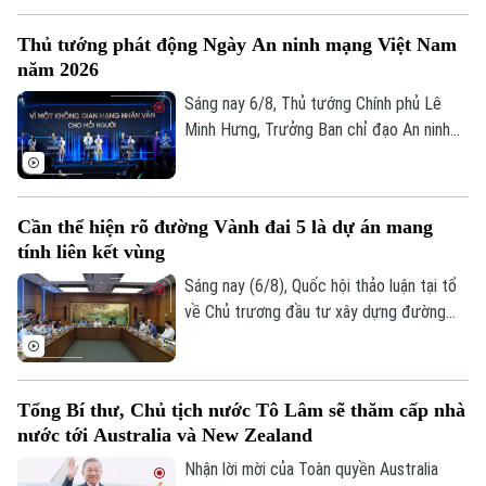
Tư vấn sức khỏe
Quần vợt
người dân. Đây là vấn đề được nhiều đại
Tin tức
Đã phát sóng
Thủ tướng phát động Ngày An ninh mạng Việt Nam
biểu Quốc hội đặt ra khi thảo luận tại tổ
năm 2026
Golf
về Dự án đường Vành đai 5 – Vùng Thủ
Sao
đô Hà Nội sáng 6/8.
Sáng nay 6/8, Thủ tướng Chính phủ Lê
Minh Hưng, Trưởng Ban chỉ đạo An ninh
Điện ảnh
mạng quốc gia, đã dự lễ kỷ niệm Ngày An
ninh mạng Việt Nam (6/8/2024 –
Thời trang
6/8/2026). Chương trình nằm trong khuôn
Cần thể hiện rõ đường Vành đai 5 là dự án mang
khổ chuỗi hoạt động do Ban Chỉ đạo An
Âm nhạc
tính liên kết vùng
ninh mạng quốc gia phối hợp với Bộ Công
an tổ chức với chủ đề “Vì một không gian
Sáng nay (6/8), Quốc hội thảo luận tại tổ
mạng nhân văn cho mỗi người”.
về Chủ trương đầu tư xây dựng đường
Vành đai 5 – Vùng Thủ đô Hà Nội. Cơ bản
đồng tình với chủ trương đầu tư dự án,
các đại biểu góp ý: ban soạn thảo cần thể
Tổng Bí thư, Chủ tịch nước Tô Lâm sẽ thăm cấp nhà
hiện rõ hơn, đây là dự án mang tính liên
nước tới Australia và New Zealand
kết vùng cao. Điều này sẽ giúp công tác
điều phối dự án được rõ ràng hơn.
Nhận lời mời của Toàn quyền Australia