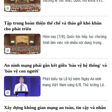
thường lệ thứ nhất, Quốc hội khóa XVI,
hôm nay (7/8), Quốc hội nghe trình bày Tờ
trình và Báo cáo thẩm tra về ba dự án
luật quan trọng, trong đó có Luật Phát
Tập trung hoàn thiện thể chế và tháo gỡ khó khăn
triển đô thị.
cho phát triển
Hôm nay (7/8), Quốc hội tiếp tục chương
trình làm việc với nhiều nội dung trọng
tâm về công tác lập pháp và xem xét các
cơ chế, chính sách phát triển đặc thù.
Trong đó, Dự án Luật Phát triển đô thị
Chuyên mục
An ninh mạng phải gắn kết giữa 'bảo vệ hệ thống' và
được kỳ vọng tháo gỡ điểm nghẽn về thể
'bảo vệ con người'
chế, hạ tầng, nguồn lực và quản trị, thúc
Thời sự
đẩy các đô thị phát triển nhanh, bền
Phát biểu tại Lễ kỷ niệm Ngày An ninh
vững.
mạng Việt Nam sáng 6/8, Thủ tướng Lê
Hà Nội
Hà Nội
Minh Hưng - Trưởng Ban Chỉ đạo An ninh
mạng quốc gia yêu cầu công tác bảo đảm
Chính trị
an ninh mạng phải gắn kết chặt chẽ giữa
Nhịp sống Hà Nội
Thế giới
Xây dựng không gian mạng an toàn, tin cậy và nhân
"bảo vệ hệ thống" và "bảo vệ con người",