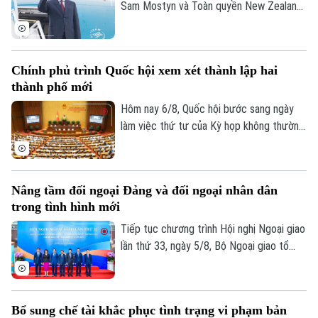
Sam Mostyn và Toàn quyền New Zealand
Cindy Kiro, Tổng Bí thư Ban Chấp hành
Trung ương Đảng Cộng sản Việt Nam, Chủ
tịch nước Cộng hòa xã hội chủ nghĩa Việt
Chính phủ trình Quốc hội xem xét thành lập hai
Nam Tô Lâm cùng đoàn đại biểu cấp cao
thành phố mới
Việt Nam sẽ thăm cấp Nhà nước tới
Australia và New Zealand từ ngày 9 đến
Hôm nay 6/8, Quốc hội bước sang ngày
ngày 14/8/2026.
làm việc thứ tư của Kỳ họp không thường
lệ thứ Nhất. Các đại biểu nghe trình bày
các tờ trình, báo cáo thẩm tra và cho ý
kiến đối với nhiều nội dung quan trọng,
Nâng tầm đối ngoại Đảng và đối ngoại nhân dân
trong đó có việc thành lập thành phố
trong tình hình mới
Quảng Ninh và thành phố Bắc Ninh.
Tiếp tục chương trình Hội nghị Ngoại giao
lần thứ 33, ngày 5/8, Bộ Ngoại giao tổ
chức phiên họp toàn thể về đối ngoại
Đảng và đối ngoại nhân dân với sự tham
dự và phát biểu chỉ đạo của Uỷ viên Bộ
Bổ sung chế tài khắc phục tình trạng vi phạm bản
Chính trị, Thường trực Ban Bí thư Trung