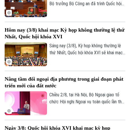
Giang.
Bộ trưởng Bộ Công an đã trình Quốc hội
tóm tắt dự thảo Nghị quyết của Quốc hội
về cơ chế, chính sách đặc thù để xử lý vi
phạm pháp luật liên quan đến kinh tế Nhà
Hôm nay (3/8) khai mạc Kỳ họp không thường lệ thứ
nước, kinh tế tư nhân và ứng dụng khoa
Nhất, Quốc hội khóa XVI
học, công nghệ, đổi mới sáng tạo, chuyển
đổi số.
Sáng nay (3/8), Kỳ họp không thường lệ
thứ Nhất, Quốc hội khóa XVI sẽ khai mạc
tại Nhà Quốc hội, dự kiến xem xét, quyết
định nhiều nội dung quan trọng về công
tác lập pháp, cơ chế, chính sách và nhân
Nâng tầm đối ngoại địa phương trong giai đoạn phát
sự thuộc thẩm quyền.
triển mới của đất nước
Chiều 2/8, tại Hà Nội, Bộ Ngoại giao tổ
chức Hội nghị Ngoại vụ toàn quốc lần thứ
22 với chủ đề: "Nâng tầm công tác đối
ngoại địa phương, huy động hiệu quả các
nguồn lực quốc tế phục vụ phát triển." Ủy
Ngày 3/8: Quốc hội khóa XVI khai mạc kỳ họp
viên Bộ Chính trị, Bộ trưởng Bộ Ngoại