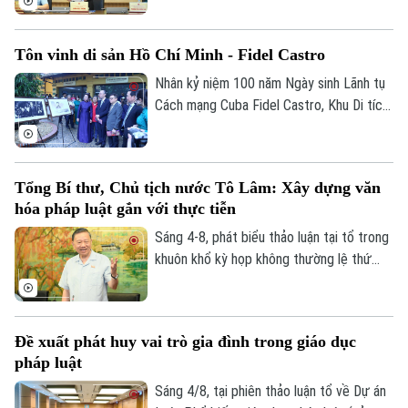
liên quan đến kinh tế nhà nước, kinh tế tư
nhân và ứng dụng KHCN, đổi mới sáng
Tôn vinh di sản Hồ Chí Minh - Fidel Castro
tạo, chuyển đổi số, Bí thư Thành ủy,
Trưởng đoàn ĐBQH TP Hà Nội Trần Đức
Nhân kỷ niệm 100 năm Ngày sinh Lãnh tụ
Thắng nhấn mạnh, Nghị quyết khi ban hành
Cách mạng Cuba Fidel Castro, Khu Di tích
phải thực sự tạo ra “vùng an toàn pháp lý”
Chủ tịch Hồ Chí Minh tại Phủ Chủ tịch phối
bảo vệ người dám đổi mới sáng tạo.
hợp với Đại sứ quán Cuba tại Việt Nam tổ
chức chuỗi hoạt động chuyên đề “Chủ
Tổng Bí thư, Chủ tịch nước Tô Lâm: Xây dựng văn
tịch Hồ Chí Minh – Tổng Tư lệnh Fidel
hóa pháp luật gắn với thực tiễn
Castro: Nghĩa tình son sắt đặc biệt”.
Sáng 4-8, phát biểu thảo luận tại tổ trong
khuôn khổ kỳ họp không thường lệ thứ
nhất, Quốc hội khóa XVI, Tổng Bí thư, Chủ
tịch nước Tô Lâm (đại biểu Quốc hội Đoàn
Hà Nội) nhấn mạnh, pháp luật phải bám sát
Đề xuất phát huy vai trò gia đình trong giáo dục
thực tiễn, đi trước một bước nhằm kiến
pháp luật
tạo sự phát triển.
Sáng 4/8, tại phiên thảo luận tổ về Dự án