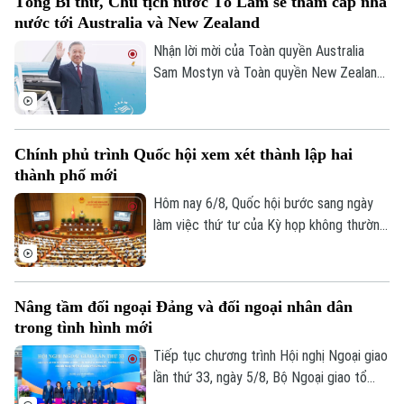
Tổng Bí thư, Chủ tịch nước Tô Lâm sẽ thăm cấp nhà
hiện rõ hơn, đây là dự án mang tính liên
nước tới Australia và New Zealand
kết vùng cao. Điều này sẽ giúp công tác
điều phối dự án được rõ ràng hơn.
Nhận lời mời của Toàn quyền Australia
Sam Mostyn và Toàn quyền New Zealand
Cindy Kiro, Tổng Bí thư Ban Chấp hành
Trung ương Đảng Cộng sản Việt Nam, Chủ
tịch nước Cộng hòa xã hội chủ nghĩa Việt
Chính phủ trình Quốc hội xem xét thành lập hai
Nam Tô Lâm cùng đoàn đại biểu cấp cao
thành phố mới
Việt Nam sẽ thăm cấp Nhà nước tới
Australia và New Zealand từ ngày 9 đến
Hôm nay 6/8, Quốc hội bước sang ngày
ngày 14/8/2026.
làm việc thứ tư của Kỳ họp không thường
lệ thứ Nhất. Các đại biểu nghe trình bày
các tờ trình, báo cáo thẩm tra và cho ý
kiến đối với nhiều nội dung quan trọng,
Nâng tầm đối ngoại Đảng và đối ngoại nhân dân
trong đó có việc thành lập thành phố
trong tình hình mới
Quảng Ninh và thành phố Bắc Ninh.
Tiếp tục chương trình Hội nghị Ngoại giao
lần thứ 33, ngày 5/8, Bộ Ngoại giao tổ
chức phiên họp toàn thể về đối ngoại