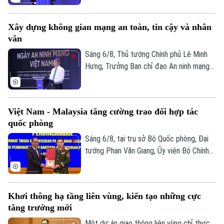
mạng quốc gia yêu cầu công tác bảo đảm
an ninh mạng phải gắn kết chặt chẽ giữa
Xây dựng không gian mạng an toàn, tin cậy và nhân
"bảo vệ hệ thống" và "bảo vệ con người",
văn
lấy sự an toàn, bình yên và hạnh phúc của
Nhân dân làm thước đo cao nhất cho mọi
Sáng 6/8, Thủ tướng Chính phủ Lê Minh
chính sách.
Hưng, Trưởng Ban chỉ đạo An ninh mạng
quốc gia đã dự lễ kỷ niệm Ngày An ninh
mạng Việt Nam (6/8/2024 – 6/8/2026).
Chương trình nằm trong khuôn khổ chuỗi
Việt Nam - Malaysia tăng cường trao đổi hợp tác
hoạt động do Ban Chỉ đạo An ninh mạng
quốc phòng
quốc gia phối hợp với Bộ Công an tổ chức
với chủ đề “Vì một không gian mạng nhân
Sáng 6/8, tại trụ sở Bộ Quốc phòng, Đại
văn cho mỗi người”.
tướng Phan Văn Giang, Ủy viên Bộ Chính
trị, Phó thủ tướng Chính phủ, Bộ trưởng
Bộ Quốc phòng đã chủ trì Lễ đón và Hội
đàm với Bộ trưởng Quốc phòng Malaysia
Khơi thông hạ tầng liên vùng, kiến tạo những cực
Dato' Seri Mohamed Khaled bin Nordin.
tăng trưởng mới
Một dự án giao thông liên vùng chỉ thực