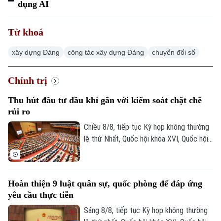
dụng AI
Từ khoá
xây dựng Đảng
công tác xây dựng Đảng
chuyển đổi số
Chính trị
Thu hút đầu tư dầu khí gắn với kiểm soát chặt chẽ
rủi ro
Chiều 8/8, tiếp tục Kỳ họp không thường
lệ thứ Nhất, Quốc hội khóa XVI, Quốc hội
thảo luận tại hội trường về Dự án Luật
Dầu khí (sửa đổi). Nhiều đại biểu cho rằng
việc sửa luật cần tạo cơ chế đủ hấp dẫn
Hoàn thiện 9 luật quân sự, quốc phòng để đáp ứng
để thu hút đầu tư vào những khu vực có
yêu cầu thực tiễn
điều kiện khai thác khó khăn, đồng thời
tăng phân cấp, phân quyền cho Tập đoàn
Sáng 8/8, tiếp tục Kỳ họp không thường