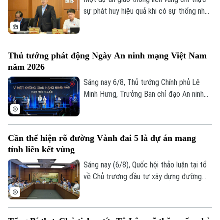
sự phát huy hiệu quả khi có sự thống nhất
trong tổ chức thực hiện và bảo đảm hài
hòa lợi ích giữa Nhà nước, địa phương và
người dân. Đây là vấn đề được nhiều đại
Thủ tướng phát động Ngày An ninh mạng Việt Nam
biểu Quốc hội đặt ra khi thảo luận tại tổ
năm 2026
về Dự án đường Vành đai 5 – Vùng Thủ
đô Hà Nội sáng 6/8.
Sáng nay 6/8, Thủ tướng Chính phủ Lê
Minh Hưng, Trưởng Ban chỉ đạo An ninh
mạng quốc gia, đã dự lễ kỷ niệm Ngày An
ninh mạng Việt Nam (6/8/2024 –
Theo dõi Hà Nội On
6/8/2026). Chương trình nằm trong khuôn
Cần thể hiện rõ đường Vành đai 5 là dự án mang
khổ chuỗi hoạt động do Ban Chỉ đạo An
tính liên kết vùng
ninh mạng quốc gia phối hợp với Bộ Công
an tổ chức với chủ đề “Vì một không gian
Sáng nay (6/8), Quốc hội thảo luận tại tổ
mạng nhân văn cho mỗi người”.
về Chủ trương đầu tư xây dựng đường
Vành đai 5 – Vùng Thủ đô Hà Nội. Cơ bản
đồng tình với chủ trương đầu tư dự án,
các đại biểu góp ý: ban soạn thảo cần thể