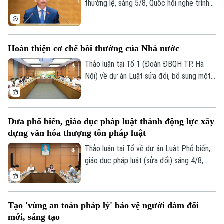
thường lệ, sáng 5/8, Quốc hội nghe trình
Tòa soạn
Tòa soạn
bày các tờ trình, báo cáo về 5 nội dung.
0865.116.699 (hotline)
0865.116.699
Hoàn thiện cơ chế bồi thường của Nhà nước
Thảo luận tại Tổ 1 (Đoàn ĐBQH TP. Hà
Nội) về dự án Luật sửa đổi, bổ sung một
số điều của Luật Trách nhiệm bồi thường
của Nhà nước, các đại biểu đề nghị tiếp
tục rà soát, hoàn thiện các nhóm chính
Đưa phổ biến, giáo dục pháp luật thành động lực xây
sách, bảo đảm thống nhất với hệ thống
dựng văn hóa thượng tôn pháp luật
pháp luật, xác định rõ phạm vi trách nhiệm
bồi thường của Nhà nước và xây dựng cơ
Thảo luận tại Tổ về dự án Luật Phổ biến,
chế tài chính khả thi, bảo đảm chi trả kịp
giáo dục pháp luật (sửa đổi) sáng 4/8,
thời, đúng quy định.
các đại biểu cho rằng cần đưa công tác
phổ biến, giáo dục pháp luật không còn
mang tính hình thức, lối mòn mà thật sự
Tạo 'vùng an toàn pháp lý' bảo vệ người dám đổi
trở thành động lực xây dựng văn hóa
mới, sáng tạo
thượng tôn pháp luật.