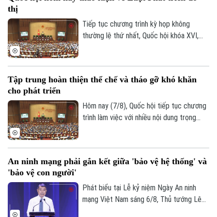
phải căn cứ vào tình hình, đặc điểm của
Thể thao
Đánh giá
thị
mỗi địa phương.
Di tích
Dinh dưỡng
Tiếp tục chương trình kỳ họp không
Bóng đá
Giải trí
thường lệ thứ nhất, Quốc hội khóa XVI,
Tư vấn sức khỏe
hôm nay (7/8), Quốc hội nghe trình bày Tờ
Quần vợt
Tin tức
Đã phát sóng
trình và Báo cáo thẩm tra về ba dự án
luật quan trọng, trong đó có Luật Phát
Golf
Sao
Tập trung hoàn thiện thể chế và tháo gỡ khó khăn
triển đô thị.
cho phát triển
Điện ảnh
Hôm nay (7/8), Quốc hội tiếp tục chương
trình làm việc với nhiều nội dung trọng
Thời trang
tâm về công tác lập pháp và xem xét các
cơ chế, chính sách phát triển đặc thù.
Âm nhạc
Trong đó, Dự án Luật Phát triển đô thị
An ninh mạng phải gắn kết giữa 'bảo vệ hệ thống' và
được kỳ vọng tháo gỡ điểm nghẽn về thể
'bảo vệ con người'
chế, hạ tầng, nguồn lực và quản trị, thúc
đẩy các đô thị phát triển nhanh, bền
Phát biểu tại Lễ kỷ niệm Ngày An ninh
vững.
mạng Việt Nam sáng 6/8, Thủ tướng Lê
Minh Hưng - Trưởng Ban Chỉ đạo An ninh