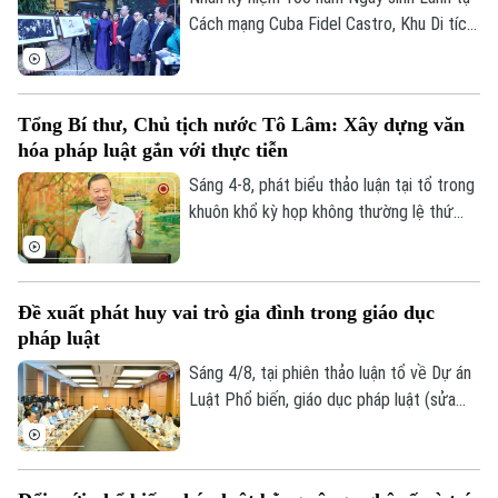
Thắng nhấn mạnh, Nghị quyết khi ban hành
Cách mạng Cuba Fidel Castro, Khu Di tích
phải thực sự tạo ra “vùng an toàn pháp lý”
Chủ tịch Hồ Chí Minh tại Phủ Chủ tịch phối
bảo vệ người dám đổi mới sáng tạo.
hợp với Đại sứ quán Cuba tại Việt Nam tổ
chức chuỗi hoạt động chuyên đề “Chủ
Tổng Bí thư, Chủ tịch nước Tô Lâm: Xây dựng văn
tịch Hồ Chí Minh – Tổng Tư lệnh Fidel
hóa pháp luật gắn với thực tiễn
Castro: Nghĩa tình son sắt đặc biệt”.
Sáng 4-8, phát biểu thảo luận tại tổ trong
khuôn khổ kỳ họp không thường lệ thứ
nhất, Quốc hội khóa XVI, Tổng Bí thư, Chủ
tịch nước Tô Lâm (đại biểu Quốc hội Đoàn
Hà Nội) nhấn mạnh, pháp luật phải bám sát
Đề xuất phát huy vai trò gia đình trong giáo dục
thực tiễn, đi trước một bước nhằm kiến
pháp luật
tạo sự phát triển.
Sáng 4/8, tại phiên thảo luận tổ về Dự án
Luật Phổ biến, giáo dục pháp luật (sửa
đổi), nhiều đại biểu Quốc hội đề nghị đổi
Liên hệ đường dây nóng (bấm để gọi)
mới toàn diện công tác phổ biến pháp
Tòa soạn
Tòa soạn
luật, hướng tới xây dựng văn hóa thượng