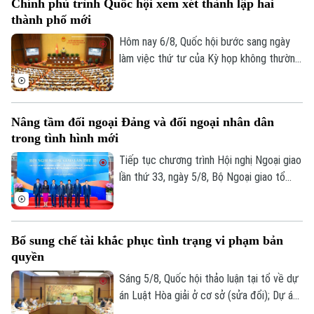
Chính phủ trình Quốc hội xem xét thành lập hai
Nam Tô Lâm cùng đoàn đại biểu cấp cao
thành phố mới
Việt Nam sẽ thăm cấp Nhà nước tới
Australia và New Zealand từ ngày 9 đến
Hôm nay 6/8, Quốc hội bước sang ngày
ngày 14/8/2026.
làm việc thứ tư của Kỳ họp không thường
lệ thứ Nhất. Các đại biểu nghe trình bày
các tờ trình, báo cáo thẩm tra và cho ý
kiến đối với nhiều nội dung quan trọng,
Nâng tầm đối ngoại Đảng và đối ngoại nhân dân
trong đó có việc thành lập thành phố
trong tình hình mới
Quảng Ninh và thành phố Bắc Ninh.
Tiếp tục chương trình Hội nghị Ngoại giao
lần thứ 33, ngày 5/8, Bộ Ngoại giao tổ
chức phiên họp toàn thể về đối ngoại
Đảng và đối ngoại nhân dân với sự tham
dự và phát biểu chỉ đạo của Uỷ viên Bộ
Bổ sung chế tài khắc phục tình trạng vi phạm bản
Chính trị, Thường trực Ban Bí thư Trung
quyền
ương Đảng Trần Cẩm Tú.
Sáng 5/8, Quốc hội thảo luận tại tổ về dự
án Luật Hòa giải ở cơ sở (sửa đổi); Dự án
Luật sửa đổi, bổ sung một số điều của