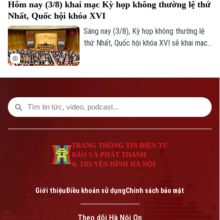
Hôm nay (3/8) khai mạc Kỳ họp không thường lệ thứ
nước, kinh tế tư nhân và ứng dụng khoa
Nhất, Quốc hội khóa XVI
học, công nghệ, đổi mới sáng tạo, chuyển
đổi số.
Sáng nay (3/8), Kỳ họp không thường lệ
thứ Nhất, Quốc hội khóa XVI sẽ khai mạc
tại Nhà Quốc hội, dự kiến xem xét, quyết
định nhiều nội dung quan trọng về công
tác lập pháp, cơ chế, chính sách và nhân
sự thuộc thẩm quyền.
TRANG THÔNG TIN ĐIỆN TỬ
BÁO VÀ PHÁT THANH
& TRUYỀN HÌNH HÀ NỘI
Giới thiệu
Điều khoản sử dụng
Chính sách bảo mật
Theo dõi Hà Nội On