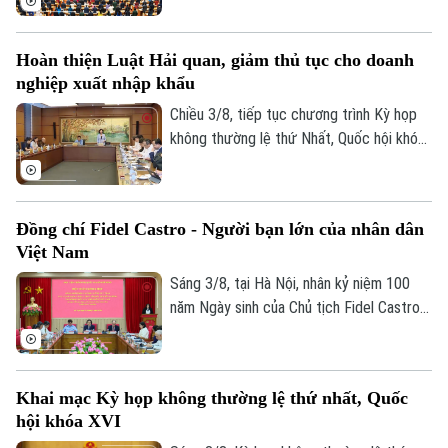
hội, Thủ đô Hà Nội dưới sự chủ trì của
Chủ tịch Quốc hội Trần Thanh Mẫn. Tham
Hoàn thiện Luật Hải quan, giảm thủ tục cho doanh
dự phiên khai mạc có Tổng Bí thư, Chủ
nghiệp xuất nhập khẩu
tịch nước Tô Lâm, Thủ tướng Chính phủ
Lê Minh Hưng, Thường trực Ban Bí thư
Chiều 3/8, tiếp tục chương trình Kỳ họp
Trần Cẩm Tú, Chủ tịch Ủy ban Trung ương
không thường lệ thứ Nhất, Quốc hội khóa
MTTQ Việt Nam Bùi Thị Minh Hoài.
XVI, các đại biểu Quốc hội đã thảo luận
tại tổ về Dự án Luật sửa đổi, bổ sung một
số điều của Luật Hải quan.
Đồng chí Fidel Castro - Người bạn lớn của nhân dân
Việt Nam
Sáng 3/8, tại Hà Nội, nhân kỷ niệm 100
năm Ngày sinh của Chủ tịch Fidel Castro
Ruz (13/08/1926 - 13/08/2026), Học
viện Chính trị quốc gia Hồ Chí Minh trang
trọng tổ chức Hội thảo khoa học cấp Bộ
Khai mạc Kỳ họp không thường lệ thứ nhất, Quốc
với chủ đề “Đồng chí Fidel Castro - Lãnh
hội khóa XVI
tụ vĩ đại của cách mạng Cuba, chiến sĩ