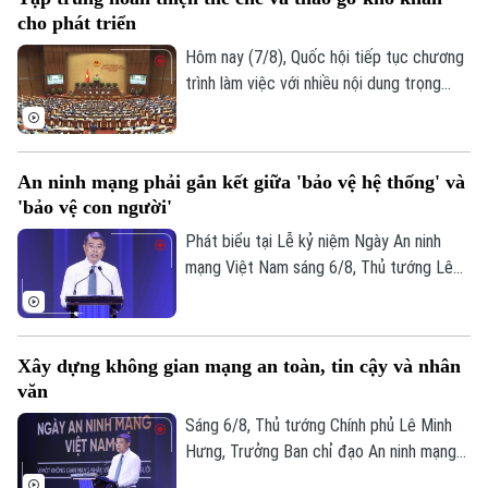
triển đô thị.
cho phát triển
Hôm nay (7/8), Quốc hội tiếp tục chương
trình làm việc với nhiều nội dung trọng
tâm về công tác lập pháp và xem xét các
cơ chế, chính sách phát triển đặc thù.
Trong đó, Dự án Luật Phát triển đô thị
An ninh mạng phải gắn kết giữa 'bảo vệ hệ thống' và
được kỳ vọng tháo gỡ điểm nghẽn về thể
'bảo vệ con người'
chế, hạ tầng, nguồn lực và quản trị, thúc
đẩy các đô thị phát triển nhanh, bền
Phát biểu tại Lễ kỷ niệm Ngày An ninh
vững.
mạng Việt Nam sáng 6/8, Thủ tướng Lê
Minh Hưng - Trưởng Ban Chỉ đạo An ninh
mạng quốc gia yêu cầu công tác bảo đảm
an ninh mạng phải gắn kết chặt chẽ giữa
Chuyên mục
Xây dựng không gian mạng an toàn, tin cậy và nhân
"bảo vệ hệ thống" và "bảo vệ con người",
văn
lấy sự an toàn, bình yên và hạnh phúc của
Thời sự
Nhân dân làm thước đo cao nhất cho mọi
Sáng 6/8, Thủ tướng Chính phủ Lê Minh
chính sách.
Hưng, Trưởng Ban chỉ đạo An ninh mạng
Hà Nội
Hà Nội
quốc gia đã dự lễ kỷ niệm Ngày An ninh