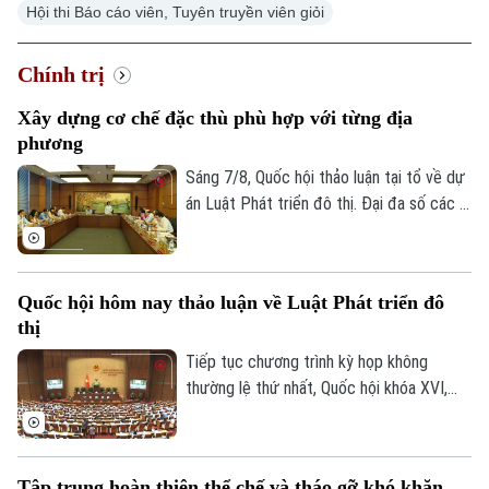
Hội thi Báo cáo viên, Tuyên truyền viên giỏi
Chính trị
Xây dựng cơ chế đặc thù phù hợp với từng địa
phương
Sáng 7/8, Quốc hội thảo luận tại tổ về dự
án Luật Phát triển đô thị. Đại đa số các ý
kiến đánh giá cao dự án có sự đổi mới tư
duy làm luật mạnh mẽ. Tuy nhiên, đại biểu
cho rằng việc xây dựng cơ chế đặc thù
Quốc hội hôm nay thảo luận về Luật Phát triển đô
phải căn cứ vào tình hình, đặc điểm của
thị
mỗi địa phương.
Tiếp tục chương trình kỳ họp không
thường lệ thứ nhất, Quốc hội khóa XVI,
hôm nay (7/8), Quốc hội nghe trình bày Tờ
trình và Báo cáo thẩm tra về ba dự án
luật quan trọng, trong đó có Luật Phát
Tập trung hoàn thiện thể chế và tháo gỡ khó khăn