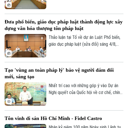
số điều của Luật Trách nhiệm bồi thường
của Nhà nước, các đại biểu đề nghị tiếp
tục rà soát, hoàn thiện các nhóm chính
Đưa phổ biến, giáo dục pháp luật thành động lực xây
sách, bảo đảm thống nhất với hệ thống
dựng văn hóa thượng tôn pháp luật
pháp luật, xác định rõ phạm vi trách nhiệm
bồi thường của Nhà nước và xây dựng cơ
Thảo luận tại Tổ về dự án Luật Phổ biến,
chế tài chính khả thi, bảo đảm chi trả kịp
giáo dục pháp luật (sửa đổi) sáng 4/8,
thời, đúng quy định.
các đại biểu cho rằng cần đưa công tác
phổ biến, giáo dục pháp luật không còn
mang tính hình thức, lối mòn mà thật sự
Tạo 'vùng an toàn pháp lý' bảo vệ người dám đổi
trở thành động lực xây dựng văn hóa
mới, sáng tạo
thượng tôn pháp luật.
Nhất trí cao với những góp ý vào Dự án
Nghị quyết của Quốc hội về cơ chế, chính
sách đặc thù để xử lý vi phạm pháp luật
liên quan đến kinh tế nhà nước, kinh tế tư
nhân và ứng dụng KHCN, đổi mới sáng
Tôn vinh di sản Hồ Chí Minh - Fidel Castro
tạo, chuyển đổi số, Bí thư Thành ủy,
Trưởng đoàn ĐBQH TP Hà Nội Trần Đức
Nhân kỷ niệm 100 năm Ngày sinh Lãnh tụ