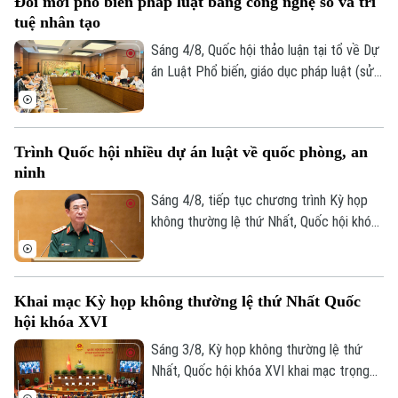
Đổi mới phổ biến pháp luật bằng công nghệ số và trí
tôn pháp luật trong xã hội.
0865.116.699 (hotline)
0865.116.699
tuệ nhân tạo
Sáng 4/8, Quốc hội thảo luận tại tổ về Dự
án Luật Phổ biến, giáo dục pháp luật (sửa
đổi). Nhiều ý kiến cho rằng dự thảo luật
cần đổi mới mạnh mẽ phương thức phổ
biến pháp luật theo hướng lấy người dân,
Trình Quốc hội nhiều dự án luật về quốc phòng, an
doanh nghiệp làm trung tâm, ứng dụng
ninh
công nghệ số và trí tuệ nhân tạo để đưa
pháp luật đến đúng đối tượng, đúng thời
Sáng 4/8, tiếp tục chương trình Kỳ họp
điểm, đồng thời bảo đảm tính chính xác
không thường lệ thứ Nhất, Quốc hội khóa
và an toàn của thông tin.
XVI, Quốc hội đã nghe các tờ trình và báo
cáo thẩm tra đối với Dự án Luật Phòng,
chống phổ biến vũ khí hủy diệt hàng loạt
Khai mạc Kỳ họp không thường lệ thứ Nhất Quốc
và Dự án Luật sửa đổi, bổ sung một số
hội khóa XVI
điều của 9 luật về quân sự, quốc phòng.
Sáng 3/8, Kỳ họp không thường lệ thứ
Nhất, Quốc hội khóa XVI khai mạc trọng
thể tại Hội trường Diên Hồng, Nhà Quốc