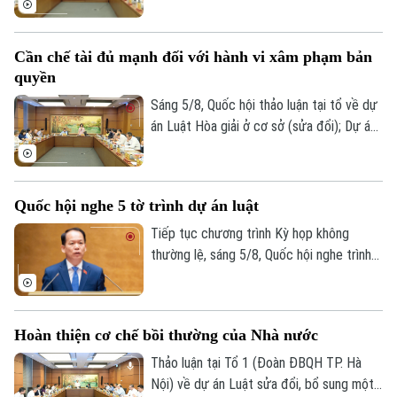
Luật Xuất bản và Dự án Luật sửa đổi, bổ
sung một số điều của Luật Người lao
Cần chế tài đủ mạnh đối với hành vi xâm phạm bản
động Việt Nam đi làm việc ở nước ngoài
quyền
theo hợp đồng.
Sáng 5/8, Quốc hội thảo luận tại tổ về dự
án Luật Hòa giải ở cơ sở (sửa đổi); Dự án
Luật sửa đổi, bổ sung một số điều của
Luật Xuất bản và Dự án Luật sửa đổi, bổ
sung một số điều của Luật Người lao
Theo dõi Hà Nội On
Quốc hội nghe 5 tờ trình dự án luật
động Việt Nam đi làm việc ở nước ngoài
theo hợp đồng.
Tiếp tục chương trình Kỳ họp không
thường lệ, sáng 5/8, Quốc hội nghe trình
bày các tờ trình, báo cáo về 5 nội dung.
Hoàn thiện cơ chế bồi thường của Nhà nước
Thảo luận tại Tổ 1 (Đoàn ĐBQH TP. Hà
Nội) về dự án Luật sửa đổi, bổ sung một