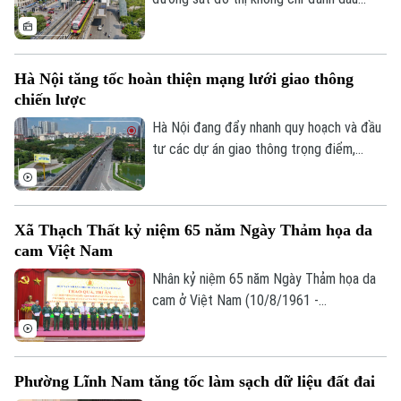
sắt đô thị Hà Nội.
bước tăng tốc trong phát triển hạ tầng
giao thông mà còn mở ra cơ hội hiện thực
hóa mô hình phát triển đô thị theo định
Hà Nội tăng tốc hoàn thiện mạng lưới giao thông
hướng giao thông công cộng - TOD. Đây
chiến lược
được xem là "chìa khóa" để kết nối giao
thông với quy hoạch đô thị, khai thác hiệu
Hà Nội đang đẩy nhanh quy hoạch và đầu
quả quỹ đất và từng bước hình thành
tư các dự án giao thông trọng điểm,
những không gian sống hiện đại, bền vững.
trong đó đặt mục tiêu khép kín 5 tuyến
đường vành đai vào năm 2027 và tiếp tục
nghiên cứu bổ sung nhiều tuyến đường
Xã Thạch Thất kỷ niệm 65 năm Ngày Thảm họa da
sắt đô thị, kỳ vọng sẽ tạo động lực phát
cam Việt Nam
triển kinh tế - xã hội và giải quyết bài toán
ùn tắc giao thông của Thủ đô.
Nhân kỷ niệm 65 năm Ngày Thảm họa da
cam ở Việt Nam (10/8/1961 -
10/8/2026), Hội Nạn nhân chất độc da
cam/dioxin xã Thạch Thất tổ chức lễ kỷ
niệm và trao quà cho các nạn nhân chất
Phường Lĩnh Nam tăng tốc làm sạch dữ liệu đất đai
độc da cam trên địa bàn.