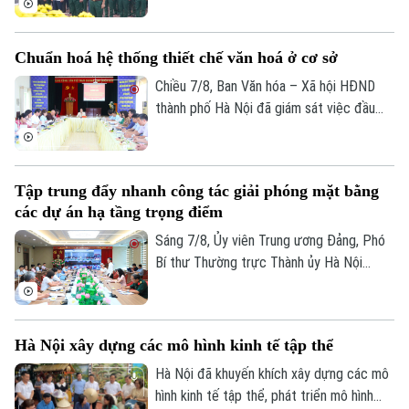
cốt liệt sĩ trang trọng tổ chức Lễ dâng
hương tưởng niệm và chính thức triển
Chuẩn hoá hệ thống thiết chế văn hoá ở cơ sở
khai công tác lấy mẫu hài cốt liệt sĩ chưa
xác định được thông tin để phục vụ giám
Chiều 7/8, Ban Văn hóa – Xã hội HĐND
định ADN.
thành phố Hà Nội đã giám sát việc đầu
tư, khai thác các thiết chế văn hóa, thể
thao trên địa bàn phường Kiến Hưng.
Tập trung đẩy nhanh công tác giải phóng mặt bằng
các dự án hạ tầng trọng điểm
Sáng 7/8, Ủy viên Trung ương Đảng, Phó
Bí thư Thường trực Thành ủy Hà Nội
Nguyễn Trọng Đông, Trưởng ban Chỉ đạo
giải phóng mặt bằng các dự án đầu tư
Theo dõi Hà Nội On
trên địa bàn thành phố Hà Nội chủ trì hội
Hà Nội xây dựng các mô hình kinh tế tập thể
nghị Ban Chỉ đạo nhằm rà soát, đánh giá
tiến độ công tác giải phóng mặt bằng
Hà Nội đã khuyến khích xây dựng các mô
triển khai các dự án, công trình trọng
hình kinh tế tập thể, phát triển mô hình