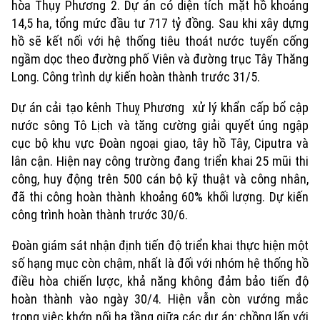
hòa Thụy Phương 2. Dự án có diện tích mặt hồ khoảng
14,5 ha, tổng mức đầu tư 717 tỷ đồng. Sau khi xây dựng
hồ sẽ kết nối với hệ thống tiêu thoát nước tuyến cống
ngầm dọc theo đường phố Viên và đường trục Tây Thăng
Long. Công trình dự kiến hoàn thành trước 31/5.
Dự án cải tạo kênh Thuỵ Phương xử lý khẩn cấp bổ cập
nước sông Tô Lịch và tăng cường giải quyết úng ngập
cục bộ khu vực Đoàn ngoại giao, tây hồ Tây, Ciputra và
lân cận. Hiện nay công trường đang triển khai 25 mũi thi
công, huy động trên 500 cán bộ kỹ thuật và công nhân,
đã thi công hoàn thành khoảng 60% khối lượng. Dự kiến
công trình hoàn thành trước 30/6.
Đoàn giám sát nhận định tiến độ triển khai thực hiện một
số hạng mục còn chậm, nhất là đối với nhóm hệ thống hồ
Xu hướng
điều hòa chiến lược, khả năng không đảm bảo tiến độ
hoàn thành vào ngày 30/4. Hiện vẫn còn vướng mắc
trong việc khớp nối hạ tầng giữa các dự án; chồng lấn với