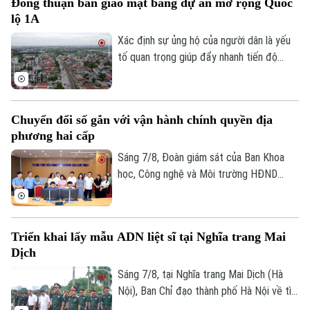
Đồng thuận bàn giao mặt bằng dự án mở rộng Quốc
ký ức đô thị của Thủ đô. Trong thời gian
lộ 1A
tới, khu vực này sẽ được chỉnh trang theo
hướng bảo tồn kết hợp phát huy giá trị di
Xác định sự ủng hộ của người dân là yếu
sản, mở ra một không gian văn hóa, nghệ
tố quan trọng giúp đẩy nhanh tiến độ
thuật và du lịch mới.
GPMB dự án Trục không gian Quốc lộ 1A,
thời gian qua, xã Thượng Phúc đã tập
trung đồng loạt nhiều giải pháp. Nhờ đó,
Chuyển đổi số gắn với vận hành chính quyền địa
nhiều người dân và doanh nghiệp đã sớm
phương hai cấp
đồng thuận, bàn giao đất để thực hiện
siêu dự án 162.000 tỷ đồng này.
Sáng 7/8, Đoàn giám sát của Ban Khoa
học, Công nghệ và Môi trường HĐND
thành phố Hà Nội giám sát tình hình thực
hiện công tác chuyển đổi số trên địa bàn
xã Quang Minh giai đoạn 2025-2026.
Triển khai lấy mẫu ADN liệt sĩ tại Nghĩa trang Mai
Dịch
Sáng 7/8, tại Nghĩa trang Mai Dịch (Hà
Nội), Ban Chỉ đạo thành phố Hà Nội về tìm
kiếm, quy tập và xác định danh tính hài