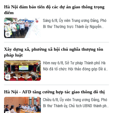
Hà Nội đảm bảo tiến độ các dự án giao thông trọng
điểm
Sáng 6/8, Ủy viên Trung ương Đảng, Phó
Bí thư Thường trực Thành ủy Nguyễn
Trọng Đông, Trưởng Ban Chỉ đạo giải
phóng mặt bằng các dự án đầu tư trên
địa bàn thành phố Hà Nội, kiểm tra thực
Xây dựng xã, phường xã hội chủ nghĩa thượng tôn
địa một số hạng mục quan trọng.
pháp luật
Hôm nay 6/8, Sở Tư pháp Thành phố Hà
Nội đã tổ chức Hội thảo đóng góp Đề án
“Xây dựng văn hoá tuân thủ pháp luật
trong xây dựng xã, phường xã hội chủ
nghĩa trên địa bàn thành phố Hà Nội”.
Hà Nội - AFD tăng cường hợp tác giao thông đô thị
Chiều 6/8, Ủy viên Trung ương Đảng, Phó
Bí thư Thành ủy, Chủ tịch UBND thành phố
Hà Nội Vũ Đại Thắng đã tiếp Giám đốc Cơ