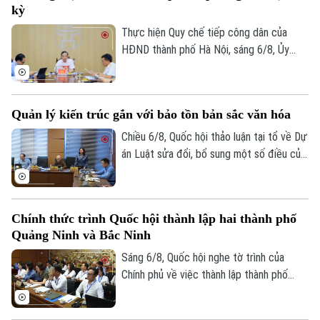
kỳ
tử cho các tổ chức cơ sở Đảng trực
thuộc.
Thực hiện Quy chế tiếp công dân của
HĐND thành phố Hà Nội, sáng 6/8, Ủy
viên Thường trực, Trưởng Ban Đô thị
HĐND thành phố Trần Hợp Dũng đã tiếp
công dân định kỳ.
Quản lý kiến trúc gắn với bảo tồn bản sắc văn hóa
Chiều 6/8, Quốc hội thảo luận tại tổ về Dự
án Luật sửa đổi, bổ sung một số điều của
Luật Kiến trúc. Nhiều đại biểu đồng tình,
dự thảo Luật đã tập trung đổi mới công
tác quản lý hành nghề kiến trúc theo
Chính thức trình Quốc hội thành lập hai thành phố
hướng cắt giảm thủ tục hành chính,
Quảng Ninh và Bắc Ninh
chuyển mạnh từ tiền kiểm sang hậu kiểm
và đẩy mạnh chuyển đổi số.
Sáng 6/8, Quốc hội nghe tờ trình của
Chính phủ về việc thành lập thành phố
Quảng Ninh và thành phố Bắc Ninh.